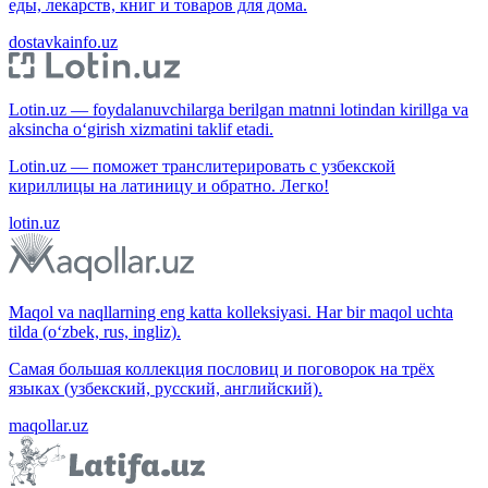
еды, лекарств, книг и товаров для дома.
dostavkainfo.uz
Lotin.uz — foydalanuvchilarga berilgan matnni lotindan kirillga va
aksincha o‘girish xizmatini taklif etadi.
Lotin.uz — поможет транслитерировать с узбекской
кириллицы на латиницу и обратно. Легко!
lotin.uz
Maqol va naqllarning eng katta kolleksiyasi. Har bir maqol uchta
tilda (o‘zbek, rus, ingliz).
Самая большая коллекция пословиц и поговорок на трёх
языках (узбекский, русский, английский).
maqollar.uz