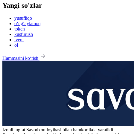
Yangi so'zlar
yusufliqo
o‘ng‘aylamoq
token
kusfurush
ivent
ol
Hammasini ko‘rish
Izohli lugʻat
Savodxon
loyihasi bilan hamkorlikda yaratildi.