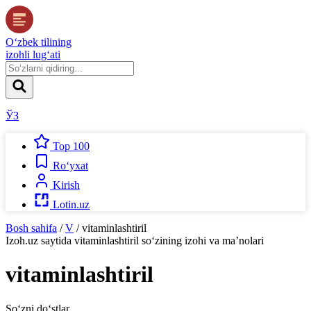
O‘zbek tilining
izohli lug‘ati
ЎЗ
Top 100
Ro‘yxat
Kirish
Lotin.uz
Bosh sahifa
/
V
/
vitaminlashtiril
Izoh.uz
saytida
vitaminlashtiril
so‘zining izohi va ma’nolari
vitaminlashtiril
So‘zni do‘stlar