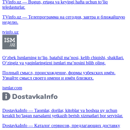
TVinfo.uz — Bugun, ertaga va keyingi hafta uchun to‘liq
teledasturlar.
TVinfo.uz — Телепрограмма на сегодня, завтра и ближайшую
неделю.
tvinfo.uz
O‘zbek Ismlarning to‘liq, batafsil ma’nosi, kelib chiqishi, shakllari.
O‘zingiz va yaqinlaringizni ismlari ma’nosini bilib oling.
Полный смысл, происхождение, формы узбекских имён.
Узнайте смысл своего имени и имён близких.
ismlar.com
DostavkaInfo — Taomlar, dorilar, kitoblar va boshqa uy uchun
kerakli bo‘lagan narsalarni yetkazib berish xizmatlari bor servislar.
DostavkaInfo — Каталог сервисов, предлагающих доставку