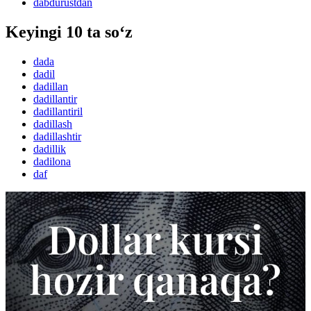
dabdurustdan
Keyingi 10 ta so‘z
dada
dadil
dadillan
dadillantir
dadillantiril
dadillash
dadillashtir
dadillik
dadilona
daf