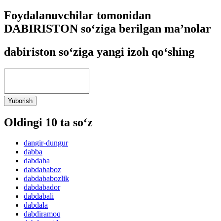
Foydalanuvchilar tomonidan
DABIRISTON so‘ziga berilgan ma’nolar
dabiriston so‘ziga yangi izoh qo‘shing
Yuborish
Oldingi 10 ta so‘z
dangir-dungur
dabba
dabdaba
dabdababoz
dabdababozlik
dabdabador
dabdabali
dabdala
dabdiramoq