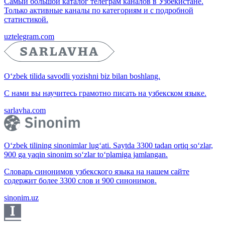
Самый большой каталог телеграм каналов в Узбекистане.
Только активные каналы по категориям и с подробной
статистикой.
uztelegram.com
O‘zbek tilida savodli yozishni biz bilan boshlang.
С нами вы научитесь грамотно писать на узбекском языке.
sarlavha.com
O‘zbek tilining sinonimlar lug‘ati. Saytda 3300 tadan ortiq so‘zlar,
900 ga yaqin sinonim so‘zlar to‘plamiga jamlangan.
Словарь синонимов узбекского языка на нашем сайте
содержит более 3300 слов и 900 синонимов.
sinonim.uz