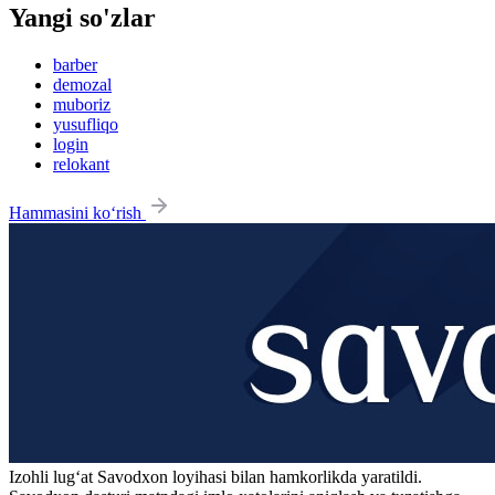
Yangi so'zlar
barber
demozal
muboriz
yusufliqo
login
relokant
Hammasini ko‘rish
Izohli lugʻat
Savodxon
loyihasi bilan hamkorlikda yaratildi.