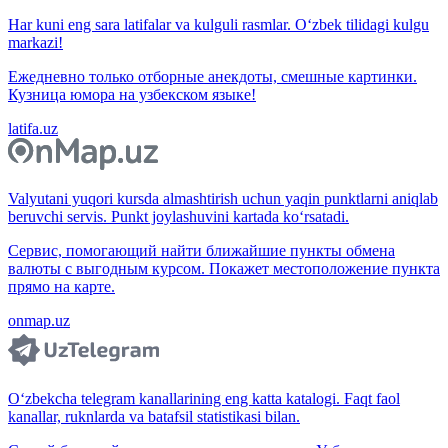
Har kuni eng sara latifalar va kulguli rasmlar. O‘zbek tilidagi kulgu
markazi!
Ежедневно только отборные анекдоты, смешные картинки.
Кузница юмора на узбекском языке!
latifa.uz
Valyutani yuqori kursda almashtirish uchun yaqin punktlarni aniqlab
beruvchi servis. Punkt joylashuvini kartada ko‘rsatadi.
Сервис, помогающий найти ближайшие пункты обмена
валюты с выгодным курсом. Покажет местоположение пункта
прямо на карте.
onmap.uz
O‘zbekcha telegram kanallarining eng katta katalogi. Faqt faol
kanallar, ruknlarda va batafsil statistikasi bilan.