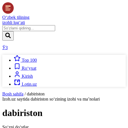
O‘zbek tilining
izohli lug‘ati
ЎЗ
Top 100
Ro‘yxat
Kirish
Lotin.uz
Bosh sahifa
/
dabiriston
Izoh.uz
saytida
dabiriston
so‘zining izohi va ma’nolari
dabiriston
So‘zni do‘stlar