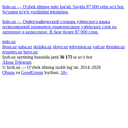
Imlo.uz — O'zbek tilining imlo lug'ati. Saytda 87 000 ortiq so'z bor.
So'zning to'g'ri yozilishini tekshiring.
Imlo.uz — Орфографический словарь узбекского языка
позволяющий проверить правописание узбекских слов на
латинице и кириллице. В базе более 87 000 слов.
imlo.uz
ibora.uz
salsa.uz
skripka.uz
slovo.uz
television.uz
vatt.uz
iboralar.uz
resumes.uz
havo.uz
Izoh.uz saytining bazasida jami
36 175
ta so‘z bor
Aloqa
Telegram
© Izoh.uz — O‘zbek tilining izohli lug‘ati, 2014–2026
Obuna
va
GoodGroup
loyihasi.
18+