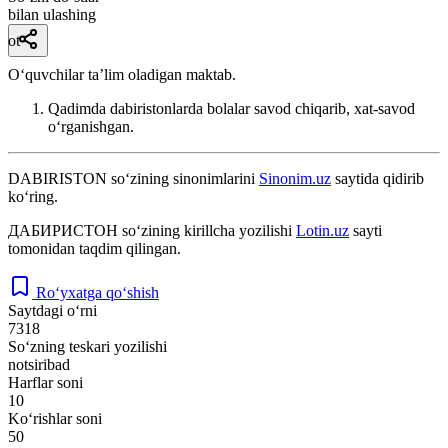
bilan ulashing
ot
O‘quvchilar ta’lim oladigan maktab.
Qadimda dabiristonlarda bolalar savod chiqarib, xat-savod
o‘rganishgan.
DABIRISTON
so‘zining sinonimlarini
Sinonim.uz
saytida qidirib
ko‘ring.
ДАБИРИСТОН
so‘zining kirillcha yozilishi
Lotin.uz
sayti
tomonidan taqdim qilingan.
Ro‘yxatga qo‘shish
Saytdagi o‘rni
7318
So‘zning teskari yozilishi
notsiribad
Harflar soni
10
Ko‘rishlar soni
50