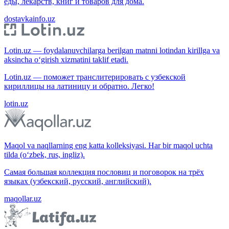
еды, лекарств, книг и товаров для дома.
dostavkainfo.uz
Lotin.uz — foydalanuvchilarga berilgan matnni lotindan kirillga va
aksincha o‘girish xizmatini taklif etadi.
Lotin.uz — поможет транслитерировать с узбекской
кириллицы на латиницу и обратно. Легко!
lotin.uz
Maqol va naqllarning eng katta kolleksiyasi. Har bir maqol uchta
tilda (o‘zbek, rus, ingliz).
Самая большая коллекция пословиц и поговорок на трёх
языках (узбекский, русский, английский).
maqollar.uz