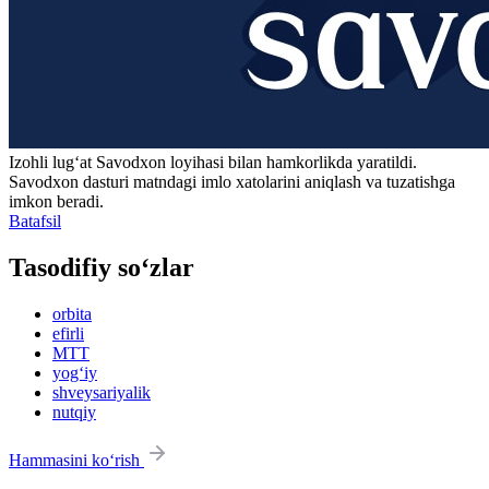
Izohli lugʻat
Savodxon
loyihasi bilan hamkorlikda yaratildi.
Savodxon dasturi matndagi imlo xatolarini aniqlash va tuzatishga
imkon beradi.
Batafsil
Tasodifiy so‘zlar
orbita
efirli
MTT
yog‘iy
shveysariyalik
nutqiy
Hammasini ko‘rish