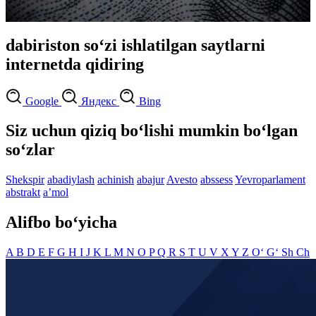
dabiriston so‘zi ishlatilgan saytlarni
internetda qidiring
Google
Яндекс
Bing
Siz uchun qiziq bo‘lishi mumkin bo‘lgan
so‘zlar
Shekspir
abadiylash
achinish
abajur
Avesto
abssess
Yevroparlament
abstrakt
aʼmol
Alifbo bo‘yicha
A
B
D
E
F
G
H
I
J
K
L
M
N
O
P
Q
R
S
T
U
V
X
Y
Z
O‘
G‘
Sh
Ch