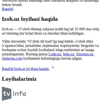
Savodxon dasturi matndagi imlo xatolarini aniqlash va tuzatishga
imkon beradi.
Batafsil
Izoh.uz loyihasi haqida
Izoh.uz — O‘zbek tilining xalqona izohli lug‘ati 35 000 dan ortiq
so‘zlarning ma’nolari ibora va misollar bilan keltirilgan.
Yillar davomida “O‘zbek tili kuni”ga bag‘ishlab, o‘zbek tilini
o‘rganuvchilar, jurnalistlar, tarjimonlar, kopirayterlar, blogerlar va
boshqalar uchun foydali loyihalarni ishga tushirishni an’anaga
aylantirganmiz. Bizning jamoa
Lotin.uz
,
Imlo.uz
,
Sinonim.uz
,
Sarlavha.com
loyihalarini hukmingizga havola qilgan.
Batafsil Izoh.uz loyihasi haqida
Loyihalarimiz