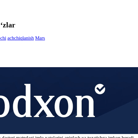
‘zlar
ochi
achchiqlanish
Mars
 dasturi matndagi imlo xatolarini aniqlash va tuzatishga imkon beradi.