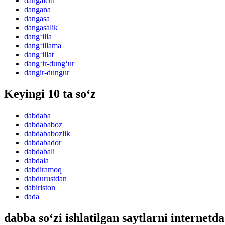
dangalchi
dangana
dangasa
dangasalik
dang‘illa
dang‘illama
dang‘illat
dang‘ir-dung‘ur
dangir-dungur
Keyingi 10 ta so‘z
dabdaba
dabdababoz
dabdababozlik
dabdabador
dabdabali
dabdala
dabdiramoq
dabdurustdan
dabiriston
dada
dabba so‘zi ishlatilgan saytlarni internetda