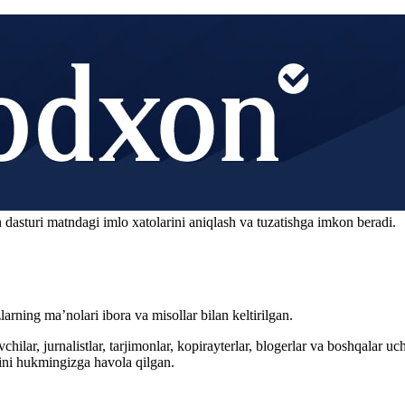
 dasturi matndagi imlo xatolarini aniqlash va tuzatishga imkon beradi.
arning ma’nolari ibora va misollar bilan keltirilgan.
hilar, jurnalistlar, tarjimonlar, kopirayterlar, blogerlar va boshqalar u
ini hukmingizga havola qilgan.