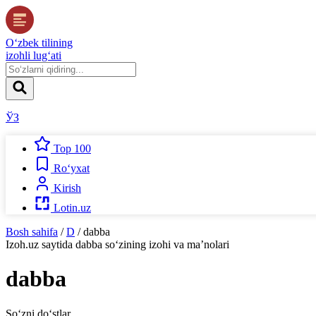
O‘zbek tilining
izohli lug‘ati
ЎЗ
Top 100
Ro‘yxat
Kirish
Lotin.uz
Bosh sahifa
/
D
/
dabba
Izoh.uz
saytida
dabba
so‘zining izohi va ma’nolari
dabba
So‘zni do‘stlar