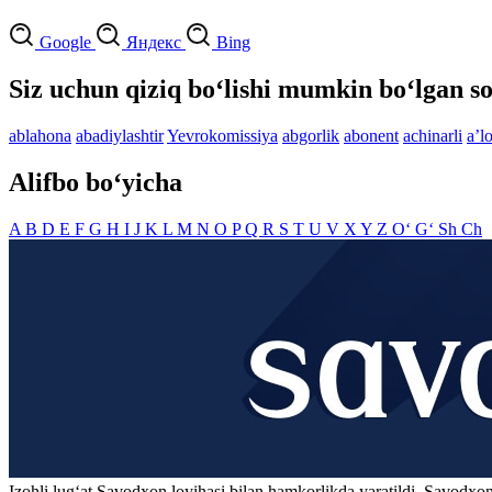
Google
Яндекс
Bing
Siz uchun qiziq bo‘lishi mumkin bo‘lgan so
ablahona
abadiylashtir
Yevrokomissiya
abgorlik
abonent
achinarli
aʼl
Alifbo bo‘yicha
A
B
D
E
F
G
H
I
J
K
L
M
N
O
P
Q
R
S
T
U
V
X
Y
Z
O‘
G‘
Sh
Ch
Izohli lugʻat
Savodxon
loyihasi bilan hamkorlikda yaratildi. Savodxon