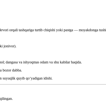
devori orqali tashqariga turtib chiqishi yoki pastga — moyakdonga tushis
i jonivor).
mol; dangasa va ishyoqmas odam va shu kabilar haqida.
a bozor dabba.
 suyuqlik quyib qoʻyadigan idishi.
qilingan.