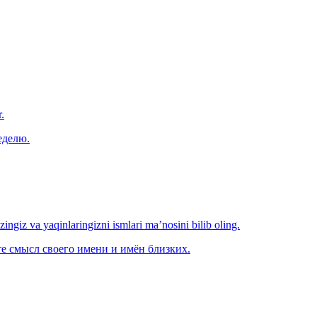
.
еделю.
‘zingiz va yaqinlaringizni ismlari ma’nosini bilib oling.
е смысл своего имени и имён близких.