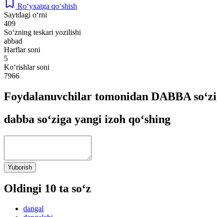
Ro‘yxatga qo‘shish
Saytdagi o‘rni
409
So‘zning teskari yozilishi
abbad
Harflar soni
5
Ko‘rishlar soni
7966
Foydalanuvchilar tomonidan DABBA so‘zi
dabba so‘ziga yangi izoh qo‘shing
Yuborish
Oldingi 10 ta so‘z
dangal