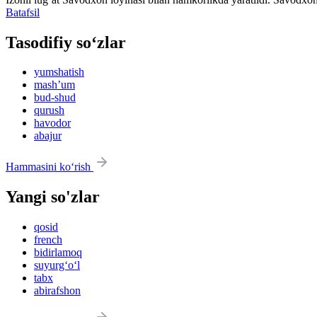
Batafsil
Tasodifiy so‘zlar
yumshatish
mashʼum
bud-shud
qurush
havodor
abajur
Hammasini ko‘rish
Yangi so'zlar
qosid
french
bidirlamoq
suyurg‘o‘l
tabx
abirafshon