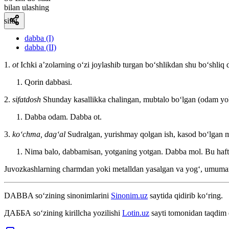
bilan ulashing
sifat
dabba (I)
dabba (II)
1.
ot
Ichki aʼzolarning oʻzi joylashib turgan boʻshlikdan shu boʻshliq 
Qorin dabbasi.
2.
sifatdosh
Shunday kasallikka chalingan, mubtalo boʻlgan (odam yok
Dabba odam. Dabba ot.
3.
ko‘chma, dag‘al
Sudralgan, yurishmay qolgan ish, kasod boʻlgan 
Nima balo, dabbamisan, yotganing yotgan. Dabba mol. Bu haft
Juvozkashlarning charmdan yoki metalldan yasalgan va yogʻ, umuman
DABBA
so‘zining sinonimlarini
Sinonim.uz
saytida qidirib ko‘ring.
ДАББА
so‘zining kirillcha yozilishi
Lotin.uz
sayti tomonidan taqdim 