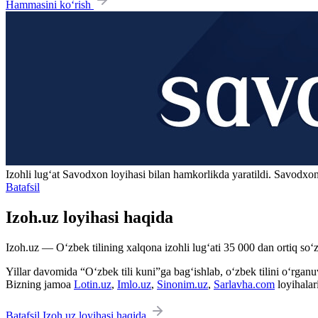
Hammasini ko‘rish
Izohli lugʻat
Savodxon
loyihasi bilan hamkorlikda yaratildi. Savodxon
Batafsil
Izoh.uz loyihasi haqida
Izoh.uz — O‘zbek tilining xalqona izohli lug‘ati 35 000 dan ortiq so‘zl
Yillar davomida “O‘zbek tili kuni”ga bag‘ishlab, o‘zbek tilini o‘rganuvc
Bizning jamoa
Lotin.uz
,
Imlo.uz
,
Sinonim.uz
,
Sarlavha.com
loyihalar
Batafsil Izoh.uz loyihasi haqida