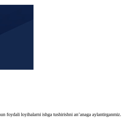
chun foydali loyihalarni ishga tushirishni an’anaga aylantirganmiz.