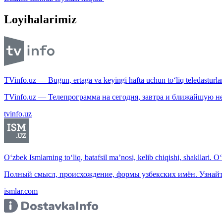
Loyihalarimiz
TVinfo.uz — Bugun, ertaga va keyingi hafta uchun to‘liq teledasturlar
TVinfo.uz — Телепрограмма на сегодня, завтра и ближайшую н
tvinfo.uz
O‘zbek Ismlarning to‘liq, batafsil ma’nosi, kelib chiqishi, shakllari. O
Полный смысл, происхождение, формы узбекских имён. Узнайт
ismlar.com