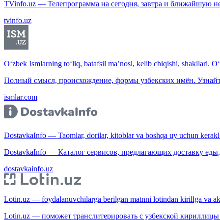
TVinfo.uz — Телепрограмма на сегодня, завтра и ближайшую н
tvinfo.uz
O‘zbek Ismlarning to‘liq, batafsil ma’nosi, kelib chiqishi, shakllari. O
Полный смысл, происхождение, формы узбекских имён. Узнайт
ismlar.com
DostavkaInfo — Taomlar, dorilar, kitoblar va boshqa uy uchun kerakli b
DostavkaInfo — Каталог сервисов, предлагающих доставку еды, 
dostavkainfo.uz
Lotin.uz — foydalanuvchilarga berilgan matnni lotindan kirillga va aksi
Lotin.uz — поможет транслитерировать с узбекской кириллицы 