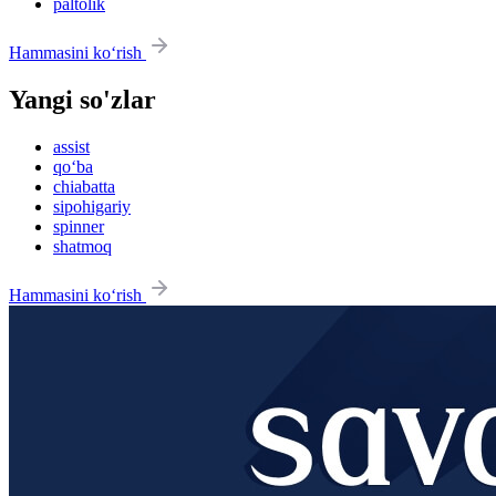
paltolik
Hammasini ko‘rish
Yangi so'zlar
assist
qo‘ba
chiabatta
sipohigariy
spinner
shatmoq
Hammasini ko‘rish