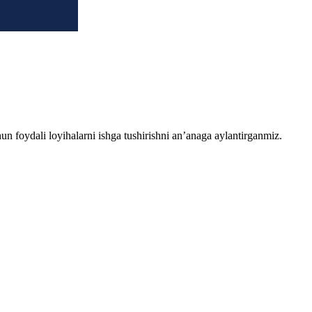
chun foydali loyihalarni ishga tushirishni an’anaga aylantirganmiz.