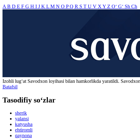
A
B
D
E
F
G
H
I
J
K
L
M
N
O
P
Q
R
S
T
U
V
X
Y
Z
O‘
G‘
Sh
Ch
Izohli lugʻat
Savodxon
loyihasi bilan hamkorlikda yaratildi. Savodxon
Batafsil
Tasodifiy so‘zlar
sherik
yalansi
katyusha
ehtiromli
qaynona