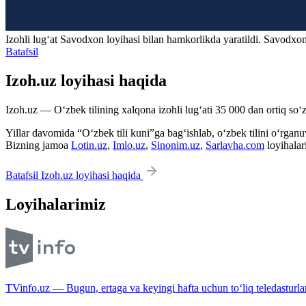
Izohli lugʻat
Savodxon
loyihasi bilan hamkorlikda yaratildi. Savodxon
Batafsil
Izoh.uz loyihasi haqida
Izoh.uz — O‘zbek tilining xalqona izohli lug‘ati 35 000 dan ortiq so‘zl
Yillar davomida “O‘zbek tili kuni”ga bag‘ishlab, o‘zbek tilini o‘rganuvc
Bizning jamoa
Lotin.uz
,
Imlo.uz
,
Sinonim.uz
,
Sarlavha.com
loyihalar
Batafsil Izoh.uz loyihasi haqida
Loyihalarimiz
TVinfo.uz — Bugun, ertaga va keyingi hafta uchun to‘liq teledasturlar