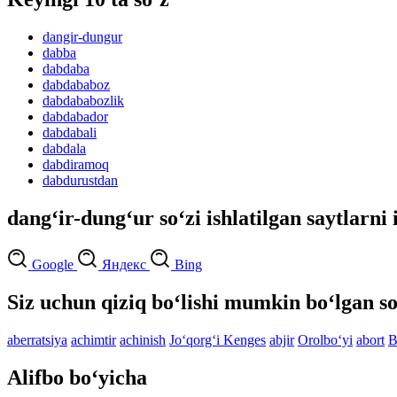
dangir-dungur
dabba
dabdaba
dabdababoz
dabdababozlik
dabdabador
dabdabali
dabdala
dabdiramoq
dabdurustdan
dang‘ir-dung‘ur so‘zi ishlatilgan saytlarni
Google
Яндекс
Bing
Siz uchun qiziq bo‘lishi mumkin bo‘lgan so
aberratsiya
achimtir
achinish
Jo‘qorg‘i Kenges
abjir
Orolbo‘yi
abort
B
Alifbo bo‘yicha