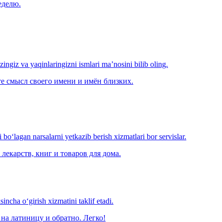
еделю.
‘zingiz va yaqinlaringizni ismlari ma’nosini bilib oling.
е смысл своего имени и имён близких.
o‘lagan narsalarni yetkazib berish xizmatlari bor servislar.
лекарств, книг и товаров для дома.
ncha o‘girish xizmatini taklif etadi.
на латиницу и обратно. Легко!