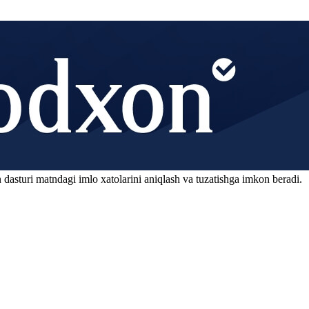
 dasturi matndagi imlo xatolarini aniqlash va tuzatishga imkon beradi.