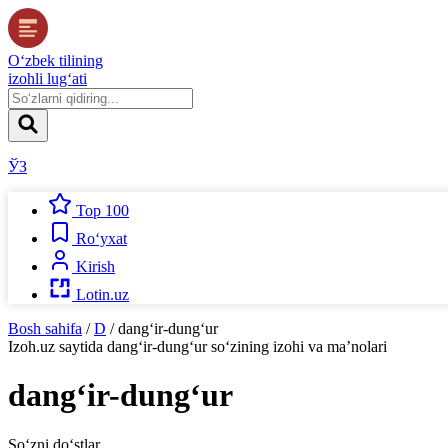
O‘zbek tilining
izohli lug‘ati
ЎЗ
Top 100
Ro‘yxat
Kirish
Lotin.uz
Bosh sahifa
/
D
/
dang‘ir-dung‘ur
Izoh.uz
saytida
dang‘ir-dung‘ur
so‘zining izohi va ma’nolari
dang‘ir-dung‘ur
So‘zni do‘stlar