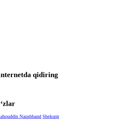
 internetda qidiring
‘zlar
ahouddin Naqshband
Shekspir