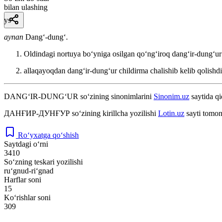
bilan ulashing
ys
aynan
Dangʻ-dungʻ.
Oldindagi nortuya boʻyniga osilgan qoʻngʻiroq dangʻir-dungʻur 
allaqayoqdan dangʻir-dungʻur childirma chalishib kelib qolishd
DANG‘IR-DUNG‘UR
so‘zining sinonimlarini
Sinonim.uz
saytida qi
ДАНҒИР-ДУНҒУР
so‘zining kirillcha yozilishi
Lotin.uz
sayti tomon
Ro‘yxatga qo‘shish
Saytdagi o‘rni
3410
So‘zning teskari yozilishi
ru‘gnud-ri‘gnad
Harflar soni
15
Ko‘rishlar soni
309