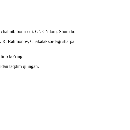
chalinib borar edi.
Gʻ. Gʻulom, Shum bola
i.
R. Rahmonov, Chakalakzordagi sharpa
dirib ko‘ring.
idan taqdim qilingan.