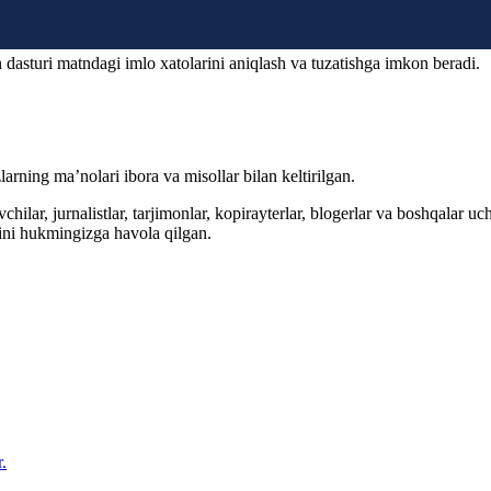
 dasturi matndagi imlo xatolarini aniqlash va tuzatishga imkon beradi.
arning ma’nolari ibora va misollar bilan keltirilgan.
hilar, jurnalistlar, tarjimonlar, kopirayterlar, blogerlar va boshqalar u
ini hukmingizga havola qilgan.
.