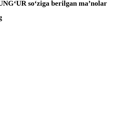
NG‘UR so‘ziga berilgan ma’nolar
g