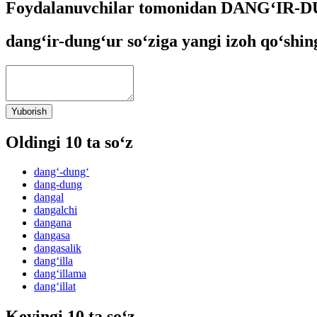
Foydalanuvchilar tomonidan DANG‘IR-DU
dang‘ir-dung‘ur so‘ziga yangi izoh qo‘shin
Yuborish
Oldingi 10 ta so‘z
dang‘-dung‘
dang-dung
dangal
dangalchi
dangana
dangasa
dangasalik
dang‘illa
dang‘illama
dang‘illat
Keyingi 10 ta so‘z