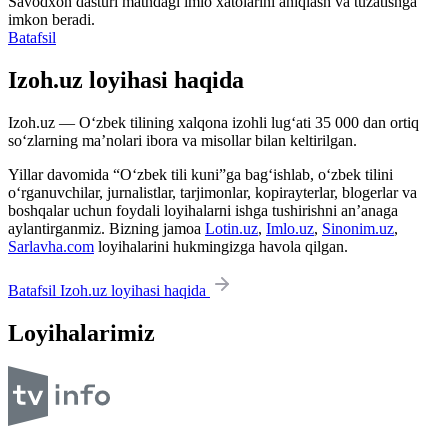
Savodxon dasturi matndagi imlo xatolarini aniqlash va tuzatishga
imkon beradi.
Batafsil
Izoh.uz loyihasi haqida
Izoh.uz — O‘zbek tilining xalqona izohli lug‘ati 35 000 dan ortiq
so‘zlarning ma’nolari ibora va misollar bilan keltirilgan.
Yillar davomida “O‘zbek tili kuni”ga bag‘ishlab, o‘zbek tilini
o‘rganuvchilar, jurnalistlar, tarjimonlar, kopirayterlar, blogerlar va
boshqalar uchun foydali loyihalarni ishga tushirishni an’anaga
aylantirganmiz. Bizning jamoa
Lotin.uz
,
Imlo.uz
,
Sinonim.uz
,
Sarlavha.com
loyihalarini hukmingizga havola qilgan.
Batafsil Izoh.uz loyihasi haqida
Loyihalarimiz