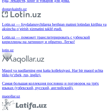
еды, лекарств, книг и товаров для дома.
dostavkainfo.uz
Lotin.uz — foydalanuvchilarga berilgan matnni lotindan kirillga va
aksincha o‘girish xizmatini taklif etadi.
Lotin.uz — поможет транслитерировать с узбекской
кириллицы на латиницу и обратно. Легко!
lotin.uz
Maqol va naqllarning eng katta kolleksiyasi. Har bir maqol uchta
tilda (o‘zbek, rus, ingliz).
Самая большая коллекция пословиц и поговорок на трёх
языках (узбекский, русский, английский).
maqollar.uz