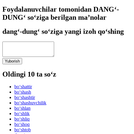
Foydalanuvchilar tomonidan DANG‘-
DUNG‘ so‘ziga berilgan ma’nolar
dang‘-dung‘ so‘ziga yangi izoh qo‘shing
Yuborish
Oldingi 10 ta so‘z
bo‘shattir
bo‘shash
bo‘shashtir
bo‘shashuvchilik
bo‘shlan
bo‘shlik
bo‘shliq
bo‘shoq
bo‘shtob