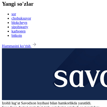
Yangi so'zlar
sor
chobuksuvor
blokcheyn
sipohigariy
karbogen
bitkoin
Hammasini ko‘rish
Izohli lugʻat
Savodxon
loyihasi bilan hamkorlikda yaratildi.