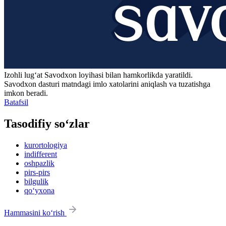
Izohli lugʻat
Savodxon
loyihasi bilan hamkorlikda yaratildi.
Savodxon dasturi matndagi imlo xatolarini aniqlash va tuzatishga
imkon beradi.
Batafsil
Tasodifiy so‘zlar
kurortologiya
indifferent
oshpazlik
pirs-pirs
bilgulik
qo‘yxona
Hammasini ko‘rish