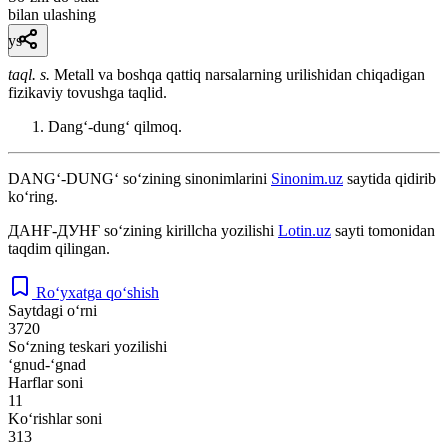
bilan ulashing
ys
taql. s.
Metall va boshqa qattiq narsalarning urilishidan chiqadigan
fizikaviy tovushga taqlid.
Dangʻ-dungʻ qilmoq.
DANG‘-DUNG‘
so‘zining sinonimlarini
Sinonim.uz
saytida qidirib
ko‘ring.
ДАНҒ-ДУНҒ
so‘zining kirillcha yozilishi
Lotin.uz
sayti tomonidan
taqdim qilingan.
Ro‘yxatga qo‘shish
Saytdagi o‘rni
3720
So‘zning teskari yozilishi
‘gnud-‘gnad
Harflar soni
11
Ko‘rishlar soni
313