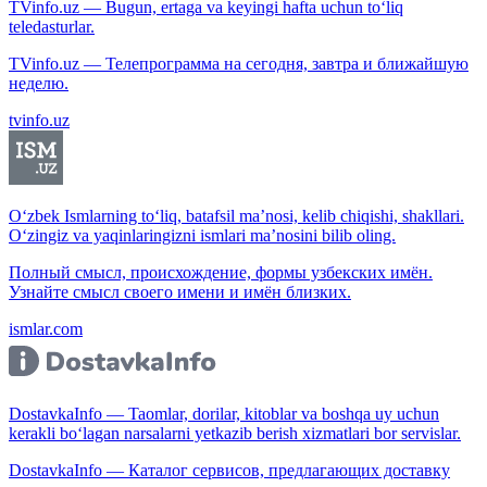
TVinfo.uz — Bugun, ertaga va keyingi hafta uchun to‘liq
teledasturlar.
TVinfo.uz — Телепрограмма на сегодня, завтра и ближайшую
неделю.
tvinfo.uz
O‘zbek Ismlarning to‘liq, batafsil ma’nosi, kelib chiqishi, shakllari.
O‘zingiz va yaqinlaringizni ismlari ma’nosini bilib oling.
Полный смысл, происхождение, формы узбекских имён.
Узнайте смысл своего имени и имён близких.
ismlar.com
DostavkaInfo — Taomlar, dorilar, kitoblar va boshqa uy uchun
kerakli bo‘lagan narsalarni yetkazib berish xizmatlari bor servislar.
DostavkaInfo — Каталог сервисов, предлагающих доставку