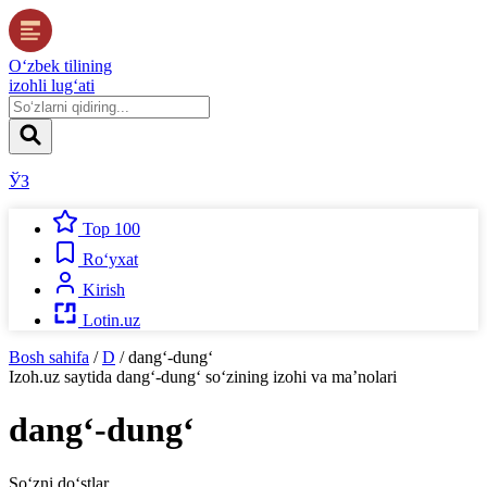
O‘zbek tilining
izohli lug‘ati
ЎЗ
Top 100
Ro‘yxat
Kirish
Lotin.uz
Bosh sahifa
/
D
/
dang‘-dung‘
Izoh.uz
saytida
dang‘-dung‘
so‘zining izohi va ma’nolari
dang‘-dung‘
So‘zni do‘stlar