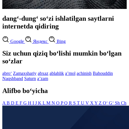
dang‘-dung‘ so‘zi ishlatilgan saytlarni
internetda qidiring
Google
Яндекс
Bing
Siz uchun qiziq bo‘lishi mumkin bo‘lgan
so‘zlar
abro‘
Zamaxshariy
abxaz
ablahlik
aʼmol
achinish
Bahouddin
Naqshband
Saturn
aʼzam
Alifbo bo‘yicha
A
B
D
E
F
G
H
I
J
K
L
M
N
O
P
Q
R
S
T
U
V
X
Y
Z
O‘
G‘
Sh
Ch