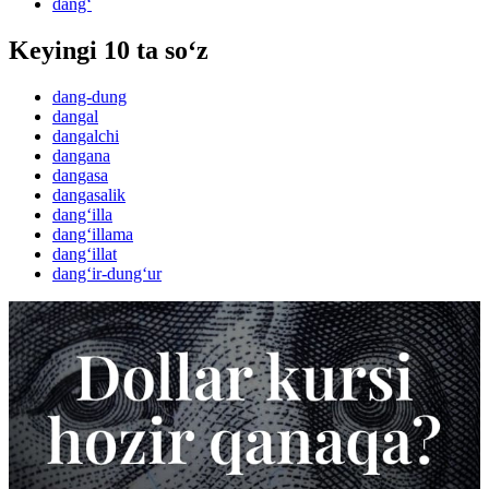
dang‘
Keyingi 10 ta so‘z
dang-dung
dangal
dangalchi
dangana
dangasa
dangasalik
dang‘illa
dang‘illama
dang‘illat
dang‘ir-dung‘ur