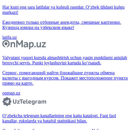
Har kuni eng sara latifalar va kulguli rasmlar. O‘zbek tilidagi kulgu
markazi!
Ежедневно только отборные анекдоты, смешные картинки.
Кузница юмора на узбекском языке!
latifa.uz
Valyutani yuqori kursda almashtirish uchun yaqin punktlarni aniqlab
beruvchi servis. Punkt joylashuvini kartada ko‘rsatadi.
Сервис, помогающий найти ближайшие пункты обмена
валюты с выгодным курсом. Покажет местоположение пункта
прямо на карте.
onmap.uz
O‘zbekcha telegram kanallarining eng katta katalogi. Faqt faol
kanallar, ruknlarda va batafsil statistikasi bilan.