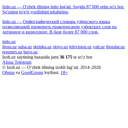
Imlo.uz — O'zbek tilining imlo lug'ati. Saytda 87 000 ortiq so'z bor.
So'zning to'g'ri yozilishini tekshiring.
Imlo.uz — Орфографический словарь узбекского языка
позволяющий проверить правописание узбекских слов на
латинице и кириллице. В базе более 87 000 слов.
imlo.uz
ibora.uz
salsa.uz
skripka.uz
slovo.uz
television.uz
vatt.uz
iboralar.uz
resumes.uz
havo.uz
Izoh.uz saytining bazasida jami
36 175
ta so‘z bor
Aloqa
Telegram
© Izoh.uz — O‘zbek tilining izohli lug‘ati, 2014–2026
Obuna
va
GoodGroup
loyihasi.
18+