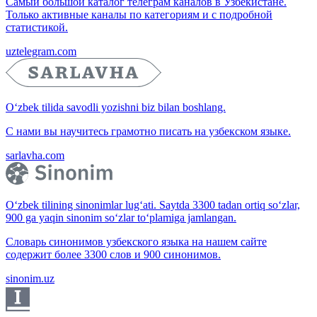
Самый большой каталог телеграм каналов в Узбекистане.
Только активные каналы по категориям и с подробной
статистикой.
uztelegram.com
O‘zbek tilida savodli yozishni biz bilan boshlang.
С нами вы научитесь грамотно писать на узбекском языке.
sarlavha.com
O‘zbek tilining sinonimlar lug‘ati. Saytda 3300 tadan ortiq so‘zlar,
900 ga yaqin sinonim so‘zlar to‘plamiga jamlangan.
Словарь синонимов узбекского языка на нашем сайте
содержит более 3300 слов и 900 синонимов.
sinonim.uz