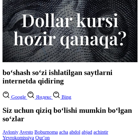
bo‘shash so‘zi ishlatilgan saytlarni
internetda qidiring
Google
Яндекс
Bing
Siz uchun qiziq bo‘lishi mumkin bo‘lgan
so‘zlar
Avloniy
Avesto
Boburnoma
acha
abdol
abjad
achintir
Yevrokomissiya
Qurʼon