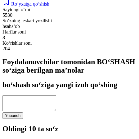
Ro‘yxatga qo‘shish
Saytdagi o‘rni
5530
So‘zning teskari yozilishi
hsahs‘ob
Harflar soni
8
Ko‘rishlar soni
204
Foydalanuvchilar tomonidan BO‘SHASH
so‘ziga berilgan ma’nolar
bo‘shash so‘ziga yangi izoh qo‘shing
Yuborish
Oldingi 10 ta so‘z