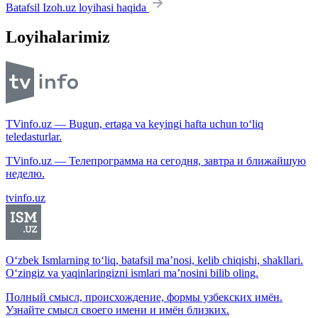
Batafsil Izoh.uz loyihasi haqida
Loyihalarimiz
TVinfo.uz — Bugun, ertaga va keyingi hafta uchun to‘liq
teledasturlar.
TVinfo.uz — Телепрограмма на сегодня, завтра и ближайшую
неделю.
tvinfo.uz
O‘zbek Ismlarning to‘liq, batafsil ma’nosi, kelib chiqishi, shakllari.
O‘zingiz va yaqinlaringizni ismlari ma’nosini bilib oling.
Полный смысл, происхождение, формы узбекских имён.
Узнайте смысл своего имени и имён близких.