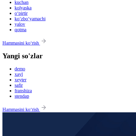
kuchan
kolyaska
o‘pirtir
ko‘zbo‘yamachi
yalov
qotma
Hammasini ko‘rish
Yangi so'zlar
demo
xayl
xeyter
safir
franshiza
stendap
Hammasini ko‘rish