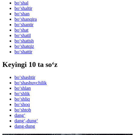
bo‘shal
bo‘shaltir
bo‘shan
bo‘shanqira
bo‘shantir
bo‘shat
bo‘shatil
bo‘shatish
bo‘shatqiz
bo‘shattir
Keyingi 10 ta so‘z
bo‘shashtir
bo‘shashuvchilik
bo‘shlan
bo‘shlik
bo‘shliq
bo‘shoq
bo‘shtob
dang‘
dang‘-dung‘
dang-dung