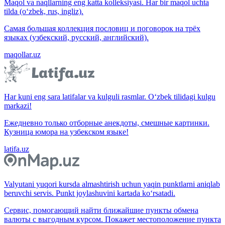
Maqol va naqllarning eng katta kolleksiyasi. Har bir maqol uchta
tilda (o‘zbek, rus, ingliz).
Самая большая коллекция пословиц и поговорок на трёх
языках (узбекский, русский, английский).
maqollar.uz
Har kuni eng sara latifalar va kulguli rasmlar. O‘zbek tilidagi kulgu
markazi!
Ежедневно только отборные анекдоты, смешные картинки.
Кузница юмора на узбекском языке!
latifa.uz
Valyutani yuqori kursda almashtirish uchun yaqin punktlarni aniqlab
beruvchi servis. Punkt joylashuvini kartada ko‘rsatadi.
Сервис, помогающий найти ближайшие пункты обмена
валюты с выгодным курсом. Покажет местоположение пункта