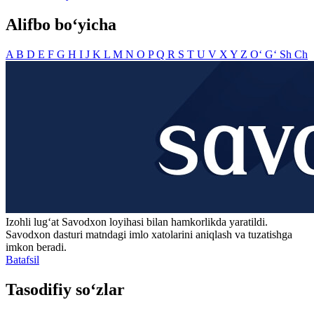
Alifbo bo‘yicha
A
B
D
E
F
G
H
I
J
K
L
M
N
O
P
Q
R
S
T
U
V
X
Y
Z
O‘
G‘
Sh
Ch
Izohli lugʻat
Savodxon
loyihasi bilan hamkorlikda yaratildi.
Savodxon dasturi matndagi imlo xatolarini aniqlash va tuzatishga
imkon beradi.
Batafsil
Tasodifiy so‘zlar