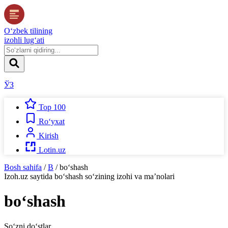
O‘zbek tilining
izohli lug‘ati
ЎЗ
Top 100
Ro‘yxat
Kirish
Lotin.uz
Bosh sahifa
/
B
/
bo‘shash
Izoh.uz
saytida
bo‘shash
so‘zining izohi va ma’nolari
bo‘shash
So‘zni do‘stlar