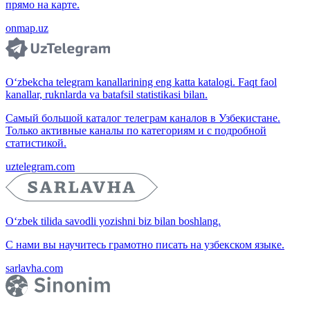
прямо на карте.
onmap.uz
O‘zbekcha telegram kanallarining eng katta katalogi. Faqt faol
kanallar, ruknlarda va batafsil statistikasi bilan.
Самый большой каталог телеграм каналов в Узбекистане.
Только активные каналы по категориям и с подробной
статистикой.
uztelegram.com
O‘zbek tilida savodli yozishni biz bilan boshlang.
С нами вы научитесь грамотно писать на узбекском языке.
sarlavha.com