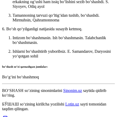
erkakning ogʻushi ham issiq boʻlishini sezib boʻshashdi.
S.
Siyoyev, Otliq ayol
Tamannoning tarvuzi qoʻltigʻidan tushib, boʻshashdi.
Mirmuhsin, Qahramonnoma
6. Boʻsh qoʻyilganligi natijasida susayib ketmoq.
Intizom boʻshashmasin. Ish boʻshashmasin. Talabchanlik
boʻshashmasin.
Ishlarni boʻshashtirib yuboribsiz.
E. Samandarov, Daryosini
yoʻqotgan sohil
bo‘shash
soʻzi qatnashgan jumlalar:
Boʻgʻini boʻshashmoq
BO‘SHASH
so‘zining sinonimlarini
Sinonim.uz
saytida qidirib
ko‘ring.
БЎШАШ
so‘zining kirillcha yozilishi
Lotin.uz
sayti tomonidan
taqdim qilingan.