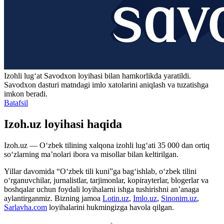
Izohli lugʻat
Savodxon
loyihasi bilan hamkorlikda yaratildi.
Savodxon dasturi matndagi imlo xatolarini aniqlash va tuzatishga
imkon beradi.
Batafsil
Izoh.uz loyihasi haqida
Izoh.uz — O‘zbek tilining xalqona izohli lug‘ati 35 000 dan ortiq
so‘zlarning ma’nolari ibora va misollar bilan keltirilgan.
Yillar davomida “O‘zbek tili kuni”ga bag‘ishlab, o‘zbek tilini
o‘rganuvchilar, jurnalistlar, tarjimonlar, kopirayterlar, blogerlar va
boshqalar uchun foydali loyihalarni ishga tushirishni an’anaga
aylantirganmiz. Bizning jamoa
Lotin.uz
,
Imlo.uz
,
Sinonim.uz
,
Sarlavha.com
loyihalarini hukmingizga havola qilgan.