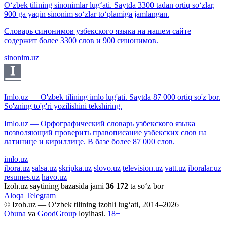
O‘zbek tilining sinonimlar lug‘ati. Saytda 3300 tadan ortiq so‘zlar,
900 ga yaqin sinonim so‘zlar to‘plamiga jamlangan.
Словарь синонимов узбекского языка на нашем сайте
содержит более 3300 слов и 900 синонимов.
sinonim.uz
Imlo.uz — O'zbek tilining imlo lug'ati. Saytda 87 000 ortiq so'z bor.
So'zning to'g'ri yozilishini tekshiring.
Imlo.uz — Орфографический словарь узбекского языка
позволяющий проверить правописание узбекских слов на
латинице и кириллице. В базе более 87 000 слов.
imlo.uz
ibora.uz
salsa.uz
skripka.uz
slovo.uz
television.uz
vatt.uz
iboralar.uz
resumes.uz
havo.uz
Izoh.uz saytining bazasida jami
36 172
ta so‘z bor
Aloqa
Telegram
© Izoh.uz — O‘zbek tilining izohli lug‘ati, 2014–2026
Obuna
va
GoodGroup
loyihasi.
18+