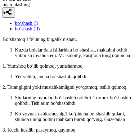
bilan ulashing
fe’l
bo‘shash (I)
bo‘shash (II)
Boʻshamoq I feʼlining birgalik nisbati.
Kuzda bolalar dala ishlaridan boʻshashsa, maktabni ochib
yuborish niyatida edi.
M. Ismoiliy, Fargʻona tong otguncha
1. Yumshoq boʻlib qolmoq, yumsharmoq.
Yer yetilib, ancha boʻshashib qolibdi.
2. Tarangligini yoki mustahkamligini yoʻqotmoq, osilib qolmoq.
Stullarning oyoqlari boʻshashib qolibdi. Tormoz boʻshashib
qolibdi. Tishlarim boʻshashibdi.
Koʻzoynak oshiq-moshigʻi koʻpincha boʻshashib qoladi,
shunda uning boltini mahkam burab qoʻying.
Gazetadan
3. Kuchi kesilib, pasaymoq, qaytmoq.