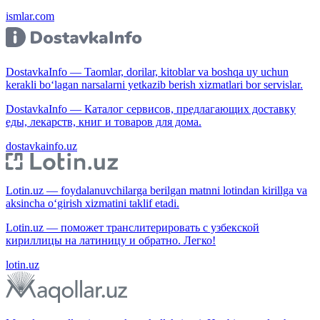
ismlar.com
DostavkaInfo — Taomlar, dorilar, kitoblar va boshqa uy uchun
kerakli bo‘lagan narsalarni yetkazib berish xizmatlari bor servislar.
DostavkaInfo — Каталог сервисов, предлагающих доставку
еды, лекарств, книг и товаров для дома.
dostavkainfo.uz
Lotin.uz — foydalanuvchilarga berilgan matnni lotindan kirillga va
aksincha o‘girish xizmatini taklif etadi.
Lotin.uz — поможет транслитерировать с узбекской
кириллицы на латиницу и обратно. Легко!
lotin.uz