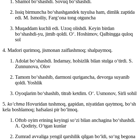
Shamol boʻshashdi. Sovuq boʻshashdi.
Issiq birmuncha boʻshashgandek tuyulsa ham, dimlik zaptida
edi.
M. Ismoiliy, Fargʻona tong otguncha
Muqaddam kuchli edi. Uzoq olishdi. Keyin birdan
boʻshashdi-yu, jimib qoldi.
Oʻ. Hoshimov, Qalbingga quloq
sol
4. Madori qurimoq, jismonan zaiflashmoq; shalpaymoq.
Adolat boʻshashdi. Indamay, holsizlik bilan stulga oʻtirdi.
S.
Zunnunova, Olov
Tamom boʻshashib, darmoni qurigancha, devorga suyanib
qoldi.
Yoshlik
Oyoqlarim boʻshashib, titrab ketdim.
Oʻ. Usmonov, Sirli sohil
5.
koʻchma
Hovuridan tushmoq, gapidan, niyatidan qaytmoq, boʻsh
kela boshlamoq; hafsalasi pir boʻlmoq.
Oftob oyim erining keyingi soʻzi bilan anchagina boʻshashdi.
A. Qodiriy, Oʻtgan kunlar
Zumrad avvaliga yengil qarshilik qilgan boʻldi, soʻng begona