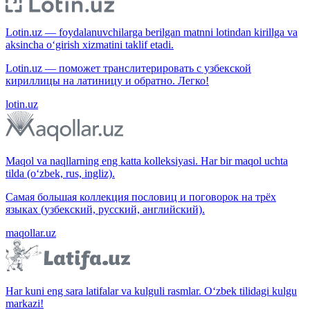
Lotin.uz — foydalanuvchilarga berilgan matnni lotindan kirillga va
aksincha o‘girish xizmatini taklif etadi.
Lotin.uz — поможет транслитерировать с узбекской
кириллицы на латиницу и обратно. Легко!
lotin.uz
Maqol va naqllarning eng katta kolleksiyasi. Har bir maqol uchta
tilda (o‘zbek, rus, ingliz).
Самая большая коллекция пословиц и поговорок на трёх
языках (узбекский, русский, английский).
maqollar.uz
Har kuni eng sara latifalar va kulguli rasmlar. O‘zbek tilidagi kulgu
markazi!