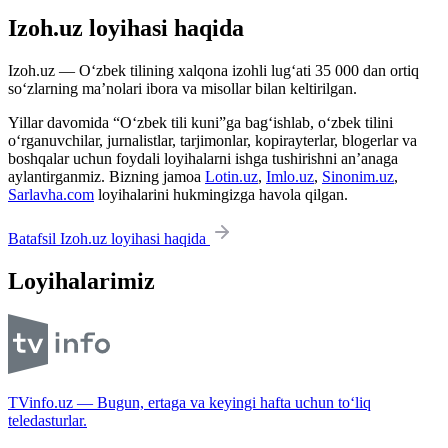
Izoh.uz loyihasi haqida
Izoh.uz — O‘zbek tilining xalqona izohli lug‘ati 35 000 dan ortiq
so‘zlarning ma’nolari ibora va misollar bilan keltirilgan.
Yillar davomida “O‘zbek tili kuni”ga bag‘ishlab, o‘zbek tilini
o‘rganuvchilar, jurnalistlar, tarjimonlar, kopirayterlar, blogerlar va
boshqalar uchun foydali loyihalarni ishga tushirishni an’anaga
aylantirganmiz. Bizning jamoa
Lotin.uz
,
Imlo.uz
,
Sinonim.uz
,
Sarlavha.com
loyihalarini hukmingizga havola qilgan.
Batafsil Izoh.uz loyihasi haqida
Loyihalarimiz
TVinfo.uz — Bugun, ertaga va keyingi hafta uchun to‘liq
teledasturlar.