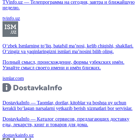
TVinfo.uz — Телепрограмма на сегодня, завтра и ближайшую
неделю.
tvinfo.uz
O‘zbek Ismlarning to‘liq, batafsil ma’nosi, kelib chiqishi, shakllari.
O‘zingiz va yaqinlaringizni ismlari ma’nosini bilib oling.
Полный смысл, происхождение, формы узбекских имён.
Узнайте смысл своего имени и имён близких.
ismlar.com
DostavkaInfo — Taomlar, dorilar, kitoblar va boshqa uy uchun
kerakli bo‘lagan narsalarni yetkazib berish xizmatlari bor servislar.
DostavkaInfo — Каталог сервисов, предлагающих доставку
еды, лекарств, книг и товаров для дома.
dostavkainfo.uz