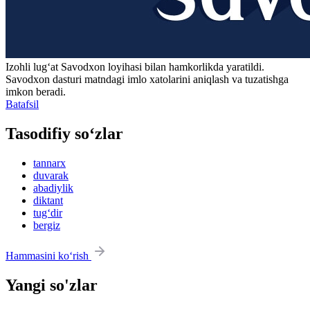
Izohli lugʻat
Savodxon
loyihasi bilan hamkorlikda yaratildi.
Savodxon dasturi matndagi imlo xatolarini aniqlash va tuzatishga
imkon beradi.
Batafsil
Tasodifiy so‘zlar
tannarx
duvarak
abadiylik
diktant
tug‘dir
bergiz
Hammasini ko‘rish
Yangi so'zlar