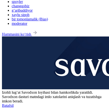
spoyler
changqobiz
g‘aribuddiyor
xaylu sipoh
bir tomonlamalik (Bias)
moderator
Hammasini ko‘rish
Izohli lugʻat
Savodxon
loyihasi bilan hamkorlikda yaratildi.
Savodxon dasturi matndagi imlo xatolarini aniqlash va tuzatishga
imkon beradi.
Batafsil