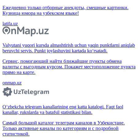
Ежедневно только отборные анекдоты, смешные картинки.
Кузница юмора на узбекском языке!
latifa.uz
Valyutani yuqori kursda almashtirish uchun yaqin punktlarni aniqlab
beruvchi servis. Punkt joylashuvini kartada ko‘rsatadi.
Сервис, помогающий найти ближайшие пункты обмена
валюты с выгодным курсом. Покажет местоположение пункта
прямо на карте.
onmap.uz
O‘zbekcha telegram kanallarining eng katta katalogi. Faqt faol
kanallar, ruknlarda va batafsil statistikasi bilan.
Самый большой каталог телеграм каналов в Узбекистане.
Только активные каналы по категориям и с подробной
статистикой.