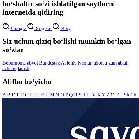
bo‘shaltir so‘zi ishlatilgan saytlarni
internetda qidiring
Google
Яндекс
Bing
Siz uchun qiziq bo‘lishi mumkin bo‘lgan
so‘zlar
Boburnoma
abyot
Bundestag
Avloniy
Neptun
abort
aʼzam
ablah
achchiqlanish
Alifbo bo‘yicha
A
B
D
E
F
G
H
I
J
K
L
M
N
O
P
Q
R
S
T
U
V
X
Y
Z
O‘
G‘
Sh
Ch