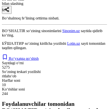
bilan ulashing
fe’l
Boʻshalmoq feʼlining orttirma nisbati.
BO‘SHALTIR
so‘zining sinonimlarini
Sinonim.uz
saytida qidirib
ko‘ring.
БЎШАЛТИР
so‘zining kirillcha yozilishi
Lotin.uz
sayti tomonidan
taqdim qilingan.
Ro‘yxatga qo‘shish
Saytdagi o‘rni
5275
So‘zning teskari yozilishi
ritlahs‘ob
Harflar soni
10
Ko‘rishlar soni
244
Foydalanuvchilar tomonidan