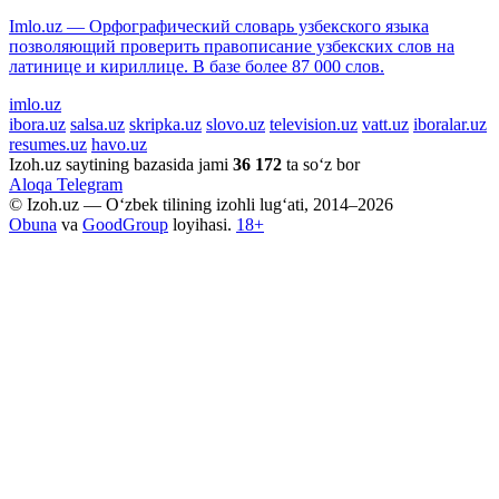
Imlo.uz — Орфографический словарь узбекского языка
позволяющий проверить правописание узбекских слов на
латинице и кириллице. В базе более 87 000 слов.
imlo.uz
ibora.uz
salsa.uz
skripka.uz
slovo.uz
television.uz
vatt.uz
iboralar.uz
resumes.uz
havo.uz
Izoh.uz saytining bazasida jami
36 172
ta so‘z bor
Aloqa
Telegram
© Izoh.uz — O‘zbek tilining izohli lug‘ati, 2014–2026
Obuna
va
GoodGroup
loyihasi.
18+