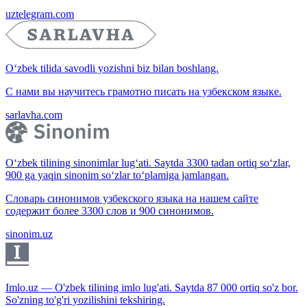
uztelegram.com
O‘zbek tilida savodli yozishni biz bilan boshlang.
С нами вы научитесь грамотно писать на узбекском языке.
sarlavha.com
O‘zbek tilining sinonimlar lug‘ati. Saytda 3300 tadan ortiq so‘zlar,
900 ga yaqin sinonim so‘zlar to‘plamiga jamlangan.
Словарь синонимов узбекского языка на нашем сайте
содержит более 3300 слов и 900 синонимов.
sinonim.uz
Imlo.uz — O'zbek tilining imlo lug'ati. Saytda 87 000 ortiq so'z bor.
So'zning to'g'ri yozilishini tekshiring.