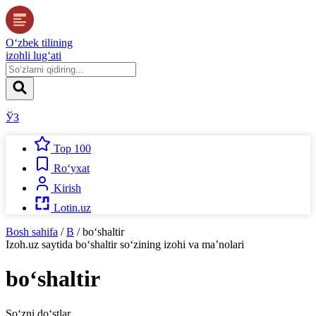
O‘zbek tilining
izohli lug‘ati
ЎЗ
Top 100
Ro‘yxat
Kirish
Lotin.uz
Bosh sahifa
/
B
/
bo‘shaltir
Izoh.uz
saytida
bo‘shaltir
so‘zining izohi va ma’nolari
bo‘shaltir
So‘zni do‘stlar