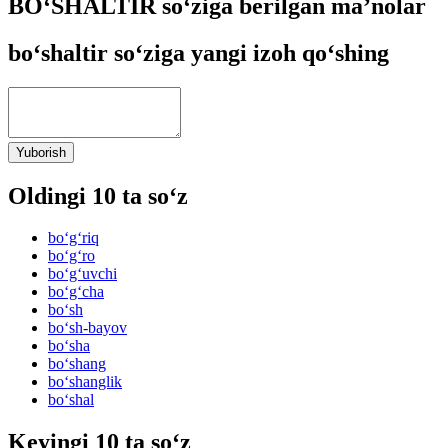
BO‘SHALTIR so‘ziga berilgan ma’nolar
bo‘shaltir so‘ziga yangi izoh qo‘shing
Yuborish
Oldingi 10 ta so‘z
bo‘g‘riq
bo‘g‘ro
bo‘g‘uvchi
bo‘g‘cha
bo‘sh
bo‘sh-bayov
bo‘sha
bo‘shang
bo‘shanglik
bo‘shal
Keyingi 10 ta so‘z