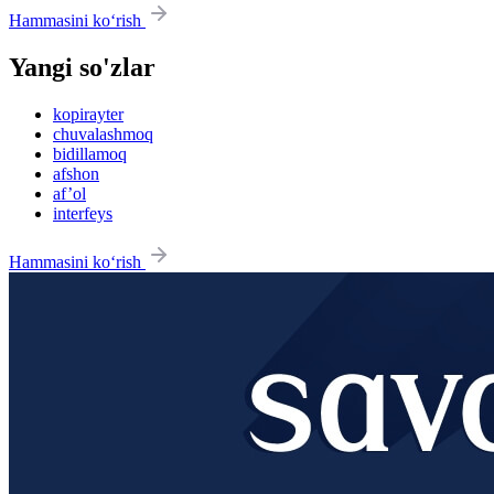
Hammasini ko‘rish
Yangi so'zlar
kopirayter
chuvalashmoq
bidillamoq
afshon
af’ol
interfeys
Hammasini ko‘rish