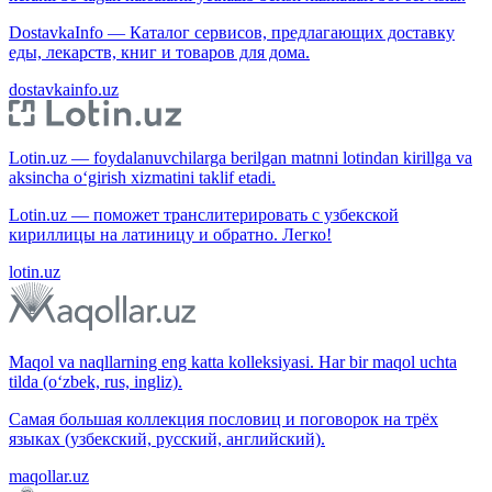
DostavkaInfo — Каталог сервисов, предлагающих доставку
еды, лекарств, книг и товаров для дома.
dostavkainfo.uz
Lotin.uz — foydalanuvchilarga berilgan matnni lotindan kirillga va
aksincha o‘girish xizmatini taklif etadi.
Lotin.uz — поможет транслитерировать с узбекской
кириллицы на латиницу и обратно. Легко!
lotin.uz
Maqol va naqllarning eng katta kolleksiyasi. Har bir maqol uchta
tilda (o‘zbek, rus, ingliz).
Самая большая коллекция пословиц и поговорок на трёх
языках (узбекский, русский, английский).
maqollar.uz