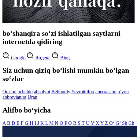
bo‘shanqira so‘zi ishlatilgan saytlarni
internetda qidiring
Google
Яндекс
Bing
Siz uchun qiziq bo‘lishi mumkin bo‘lgan
so‘zlar
Qurʼon
achchiq
absolyut
Behbudiy
Yevroittifoq
aberratsion
aʼyon
abbreviatura
Uran
Alifbo bo‘yicha
A
B
D
E
F
G
H
I
J
K
L
M
N
O
P
Q
R
S
T
U
V
X
Y
Z
O‘
G‘
Sh
Ch