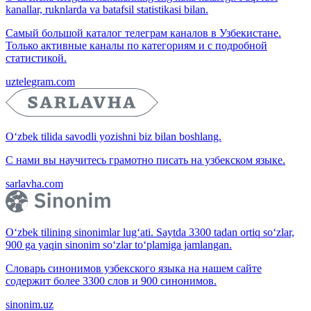
kanallar, ruknlarda va batafsil statistikasi bilan.
Самый большой каталог телеграм каналов в Узбекистане.
Только активные каналы по категориям и с подробной
статистикой.
uztelegram.com
O‘zbek tilida savodli yozishni biz bilan boshlang.
С нами вы научитесь грамотно писать на узбекском языке.
sarlavha.com
O‘zbek tilining sinonimlar lug‘ati. Saytda 3300 tadan ortiq so‘zlar,
900 ga yaqin sinonim so‘zlar to‘plamiga jamlangan.
Словарь синонимов узбекского языка на нашем сайте
содержит более 3300 слов и 900 синонимов.
sinonim.uz