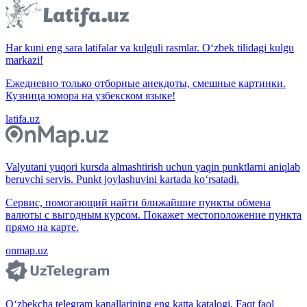
Har kuni eng sara latifalar va kulguli rasmlar. O‘zbek tilidagi kulgu
markazi!
Ежедневно только отборные анекдоты, смешные картинки.
Кузница юмора на узбекском языке!
latifa.uz
Valyutani yuqori kursda almashtirish uchun yaqin punktlarni aniqlab
beruvchi servis. Punkt joylashuvini kartada ko‘rsatadi.
Сервис, помогающий найти ближайшие пункты обмена
валюты с выгодным курсом. Покажет местоположение пункта
прямо на карте.
onmap.uz
O‘zbekcha telegram kanallarining eng katta katalogi. Faqt faol