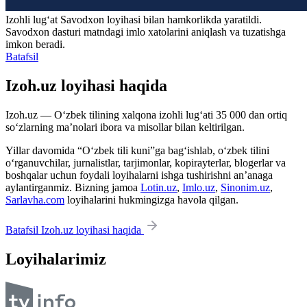
Izohli lugʻat
Savodxon
loyihasi bilan hamkorlikda yaratildi.
Savodxon dasturi matndagi imlo xatolarini aniqlash va tuzatishga
imkon beradi.
Batafsil
Izoh.uz loyihasi haqida
Izoh.uz — O‘zbek tilining xalqona izohli lug‘ati 35 000 dan ortiq
so‘zlarning ma’nolari ibora va misollar bilan keltirilgan.
Yillar davomida “O‘zbek tili kuni”ga bag‘ishlab, o‘zbek tilini
o‘rganuvchilar, jurnalistlar, tarjimonlar, kopirayterlar, blogerlar va
boshqalar uchun foydali loyihalarni ishga tushirishni an’anaga
aylantirganmiz. Bizning jamoa
Lotin.uz
,
Imlo.uz
,
Sinonim.uz
,
Sarlavha.com
loyihalarini hukmingizga havola qilgan.
Batafsil Izoh.uz loyihasi haqida
Loyihalarimiz