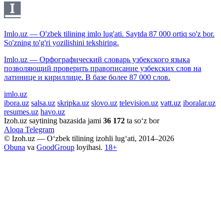
Imlo.uz — O'zbek tilining imlo lug'ati. Saytda 87 000 ortiq so'z bor.
So'zning to'g'ri yozilishini tekshiring.
Imlo.uz — Орфографический словарь узбекского языка
позволяющий проверить правописание узбекских слов на
латинице и кириллице. В базе более 87 000 слов.
imlo.uz
ibora.uz
salsa.uz
skripka.uz
slovo.uz
television.uz
vatt.uz
iboralar.uz
resumes.uz
havo.uz
Izoh.uz saytining bazasida jami
36 172
ta so‘z bor
Aloqa
Telegram
© Izoh.uz — O‘zbek tilining izohli lug‘ati, 2014–2026
Obuna
va
GoodGroup
loyihasi.
18+