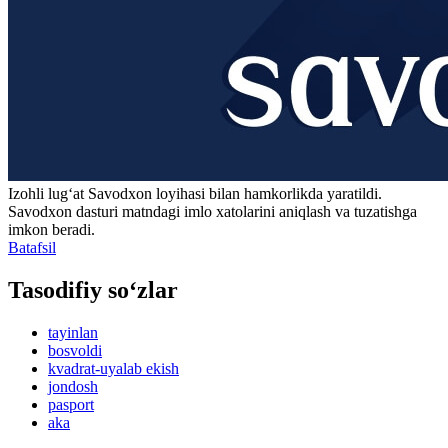
Izohli lugʻat
Savodxon
loyihasi bilan hamkorlikda yaratildi.
Savodxon dasturi matndagi imlo xatolarini aniqlash va tuzatishga
imkon beradi.
Batafsil
Tasodifiy so‘zlar
tayinlan
bosvoldi
kvadrat-uyalab ekish
jondosh
pasport
aka