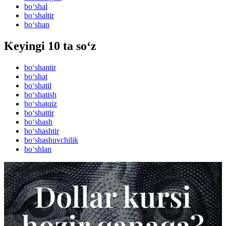
bo‘shal
bo‘shaltir
bo‘shan
Keyingi 10 ta so‘z
bo‘shantir
bo‘shat
bo‘shatil
bo‘shatish
bo‘shatqiz
bo‘shattir
bo‘shash
bo‘shashtir
bo‘shashuvchilik
bo‘shlan