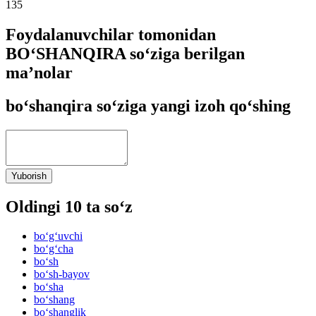
135
Foydalanuvchilar tomonidan
BO‘SHANQIRA so‘ziga berilgan
ma’nolar
bo‘shanqira so‘ziga yangi izoh qo‘shing
Yuborish
Oldingi 10 ta so‘z
bo‘g‘uvchi
bo‘g‘cha
bo‘sh
bo‘sh-bayov
bo‘sha
bo‘shang
bo‘shanglik