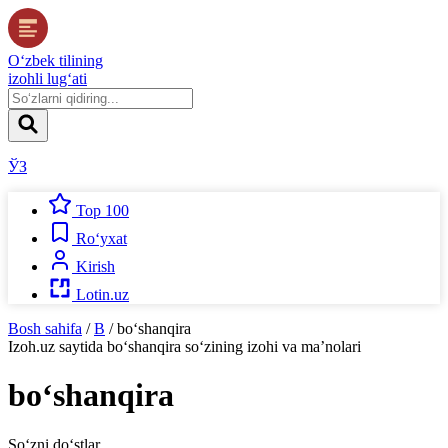
O‘zbek tilining
izohli lug‘ati
ЎЗ
Top 100
Ro‘yxat
Kirish
Lotin.uz
Bosh sahifa
/
B
/
bo‘shanqira
Izoh.uz
saytida
bo‘shanqira
so‘zining izohi va ma’nolari
bo‘shanqira
So‘zni do‘stlar