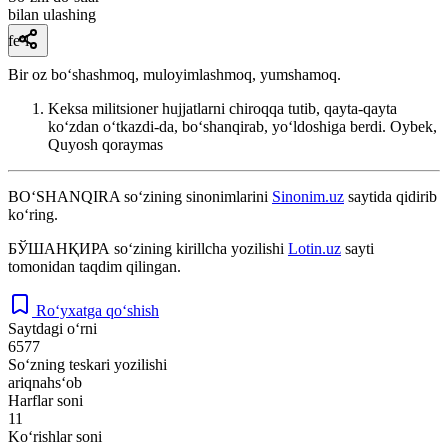
bilan ulashing
fe’l
Bir oz boʻshashmoq, muloyimlashmoq, yumshamoq.
Keksa militsioner hujjatlarni chiroqqa tutib, qayta-qayta
koʻzdan oʻtkazdi-da, boʻshanqirab, yoʻldoshiga berdi.
Oybek,
Quyosh qoraymas
BO‘SHANQIRA
so‘zining sinonimlarini
Sinonim.uz
saytida qidirib
ko‘ring.
БЎШАНҚИРА
so‘zining kirillcha yozilishi
Lotin.uz
sayti
tomonidan taqdim qilingan.
Ro‘yxatga qo‘shish
Saytdagi o‘rni
6577
So‘zning teskari yozilishi
ariqnahs‘ob
Harflar soni
11
Ko‘rishlar soni