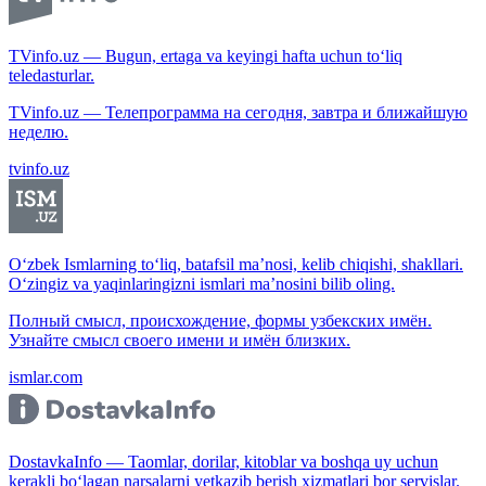
TVinfo.uz — Bugun, ertaga va keyingi hafta uchun to‘liq
teledasturlar.
TVinfo.uz — Телепрограмма на сегодня, завтра и ближайшую
неделю.
tvinfo.uz
O‘zbek Ismlarning to‘liq, batafsil ma’nosi, kelib chiqishi, shakllari.
O‘zingiz va yaqinlaringizni ismlari ma’nosini bilib oling.
Полный смысл, происхождение, формы узбекских имён.
Узнайте смысл своего имени и имён близких.
ismlar.com
DostavkaInfo — Taomlar, dorilar, kitoblar va boshqa uy uchun
kerakli bo‘lagan narsalarni yetkazib berish xizmatlari bor servislar.