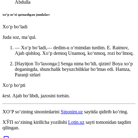
Abdulla
xo‘p
soʻzi qatnashgan jumlalar:
Xoʻp boʻladi
Juda soz, maʼqul.
— Xoʻp boʻladi,— dedim-u oʻrnimdan turdim. E. Raimov,
Ajab qishloq. Xoʻp demoq Unamoq, koʻnmoq, rozi boʻlmoq.
[Hayitjon Toʻlaxonga:] Senga nima boʻldi, qizim! Boya xoʻp
deganingda, shunchalik beyuzchiliklar boʻlmas edi.
Hamza,
Paranji sirlari
Xoʻp boʻpti
kest.
Ajab boʻlibdi, jazosini tortsin.
XO‘P
so‘zining sinonimlarini
Sinonim.uz
saytida qidirib ko‘ring.
ХЎП
so‘zining kirillcha yozilishi
Lotin.uz
sayti tomonidan taqdim
qilingan.