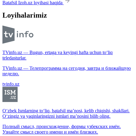
Batafsil Izoh.uz loyihasi haqida
Loyihalarimiz
TVinfo.uz — Bugun, ertaga va keyingi hafta uchun to‘liq
teledasturlar.
TVinfo.uz — Телепрограмма на сегодня, завтра и ближайшую
неделю.
tvinfo.uz
O‘zbek Ismlarning to‘liq, batafsil ma’nosi, kelib chiqishi, shakllari.
O‘zingiz va yaqinlaringizni ismlari ma’nosini bilib oling.
Полный смысл, происхождение, формы узбекских имён.
Узнайте смысл своего имени и имён близких.