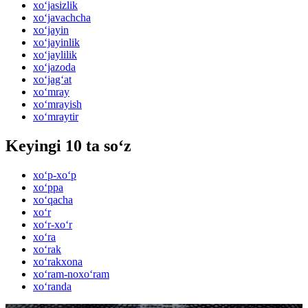
xo‘jasizlik
xo‘javachcha
xo‘jayin
xo‘jayinlik
xo‘jaylilik
xo‘jazoda
xo‘jag‘at
xo‘mray
xo‘mrayish
xo‘mraytir
Keyingi 10 ta so‘z
xo‘p-xo‘p
xo‘ppa
xo‘qacha
xo‘r
xo‘r-xo‘r
xo‘ra
xo‘rak
xo‘rakxona
xo‘ram-noxo‘ram
xo‘randa