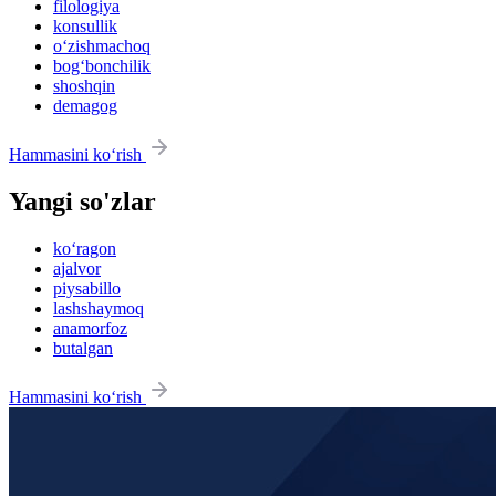
filologiya
konsullik
o‘zishmachoq
bog‘bonchilik
shoshqin
demagog
Hammasini ko‘rish
Yangi so'zlar
ko‘ragon
ajalvor
piysabillo
lashshaymoq
anamorfoz
butalgan
Hammasini ko‘rish