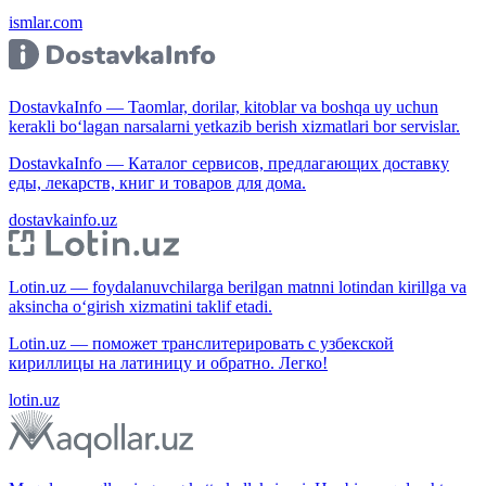
ismlar.com
DostavkaInfo — Taomlar, dorilar, kitoblar va boshqa uy uchun
kerakli bo‘lagan narsalarni yetkazib berish xizmatlari bor servislar.
DostavkaInfo — Каталог сервисов, предлагающих доставку
еды, лекарств, книг и товаров для дома.
dostavkainfo.uz
Lotin.uz — foydalanuvchilarga berilgan matnni lotindan kirillga va
aksincha o‘girish xizmatini taklif etadi.
Lotin.uz — поможет транслитерировать с узбекской
кириллицы на латиницу и обратно. Легко!
lotin.uz