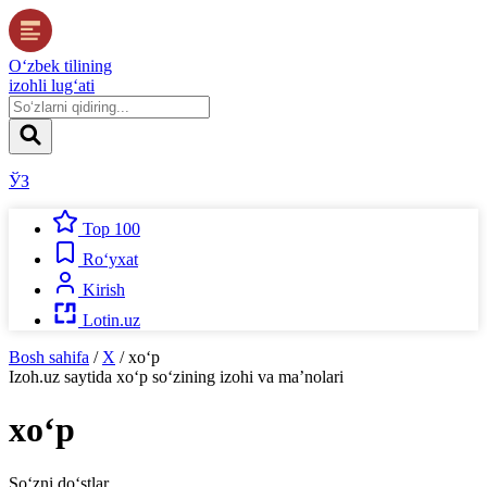
O‘zbek tilining
izohli lug‘ati
ЎЗ
Top 100
Ro‘yxat
Kirish
Lotin.uz
Bosh sahifa
/
X
/
xo‘p
Izoh.uz
saytida
xo‘p
so‘zining izohi va ma’nolari
xo‘p
So‘zni do‘stlar