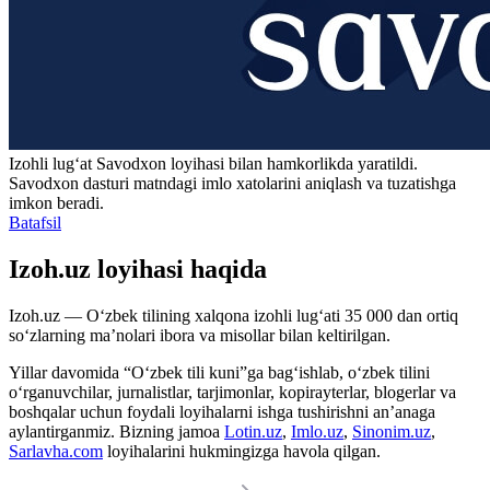
Izohli lugʻat
Savodxon
loyihasi bilan hamkorlikda yaratildi.
Savodxon dasturi matndagi imlo xatolarini aniqlash va tuzatishga
imkon beradi.
Batafsil
Izoh.uz loyihasi haqida
Izoh.uz — O‘zbek tilining xalqona izohli lug‘ati 35 000 dan ortiq
so‘zlarning ma’nolari ibora va misollar bilan keltirilgan.
Yillar davomida “O‘zbek tili kuni”ga bag‘ishlab, o‘zbek tilini
o‘rganuvchilar, jurnalistlar, tarjimonlar, kopirayterlar, blogerlar va
boshqalar uchun foydali loyihalarni ishga tushirishni an’anaga
aylantirganmiz. Bizning jamoa
Lotin.uz
,
Imlo.uz
,
Sinonim.uz
,
Sarlavha.com
loyihalarini hukmingizga havola qilgan.