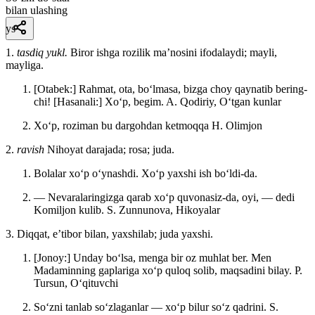
bilan ulashing
ys
1.
tasdiq yukl.
Biror ishga rozilik maʼnosini ifodalaydi; mayli,
mayliga.
[Otabek:] Rahmat, ota, boʻlmasa, bizga choy qaynatib bering-
chi! [Hasanali:] Xoʻp, begim.
A. Qodiriy, Oʻtgan kunlar
Xoʻp, roziman bu dargohdan ketmoqqa
H. Olimjon
2.
ravish
Nihoyat darajada; rosa; juda.
Bolalar xoʻp oʻynashdi. Xoʻp yaxshi ish boʻldi-da.
— Nevaralaringizga qarab xoʻp quvonasiz-da, oyi, — dedi
Komiljon kulib.
S. Zunnunova, Hikoyalar
3. Diqqat, eʼtibor bilan, yaxshilab; juda yaxshi.
[Jonoy:] Unday boʻlsa, menga bir oz muhlat ber. Men
Madaminning gaplariga xoʻp quloq solib, maqsadini bilay.
P.
Tursun, Oʻqituvchi
Soʻzni tanlab soʻzlaganlar — xoʻp bilur soʻz qadrini.
S.