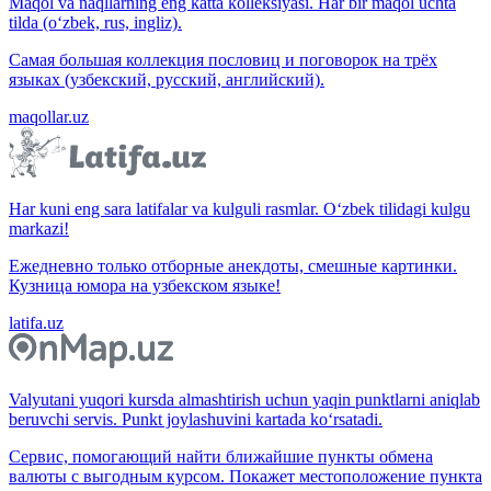
Maqol va naqllarning eng katta kolleksiyasi. Har bir maqol uchta
tilda (o‘zbek, rus, ingliz).
Самая большая коллекция пословиц и поговорок на трёх
языках (узбекский, русский, английский).
maqollar.uz
Har kuni eng sara latifalar va kulguli rasmlar. O‘zbek tilidagi kulgu
markazi!
Ежедневно только отборные анекдоты, смешные картинки.
Кузница юмора на узбекском языке!
latifa.uz
Valyutani yuqori kursda almashtirish uchun yaqin punktlarni aniqlab
beruvchi servis. Punkt joylashuvini kartada ko‘rsatadi.
Сервис, помогающий найти ближайшие пункты обмена
валюты с выгодным курсом. Покажет местоположение пункта