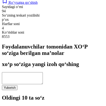
Ro‘yxatga qo‘shish
Saytdagi o‘rni
94
So‘zning teskari yozilishi
p‘ox
Harflar soni
4
Ko‘rishlar soni
8553
Foydalanuvchilar tomonidan XO‘P
so‘ziga berilgan ma’nolar
xo‘p so‘ziga yangi izoh qo‘shing
Yuborish
Oldingi 10 ta so‘z