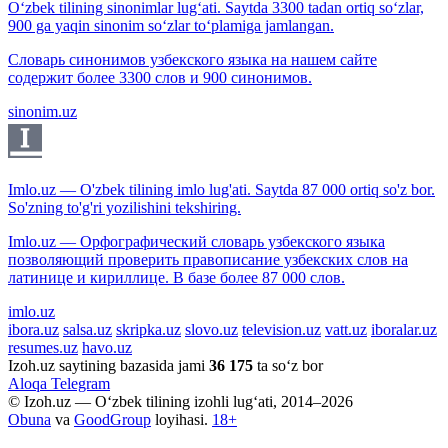
O‘zbek tilining sinonimlar lug‘ati. Saytda 3300 tadan ortiq so‘zlar,
900 ga yaqin sinonim so‘zlar to‘plamiga jamlangan.
Словарь синонимов узбекского языка на нашем сайте
содержит более 3300 слов и 900 синонимов.
sinonim.uz
Imlo.uz — O'zbek tilining imlo lug'ati. Saytda 87 000 ortiq so'z bor.
So'zning to'g'ri yozilishini tekshiring.
Imlo.uz — Орфографический словарь узбекского языка
позволяющий проверить правописание узбекских слов на
латинице и кириллице. В базе более 87 000 слов.
imlo.uz
ibora.uz
salsa.uz
skripka.uz
slovo.uz
television.uz
vatt.uz
iboralar.uz
resumes.uz
havo.uz
Izoh.uz saytining bazasida jami
36 175
ta so‘z bor
Aloqa
Telegram
© Izoh.uz — O‘zbek tilining izohli lug‘ati, 2014–2026
Obuna
va
GoodGroup
loyihasi.
18+