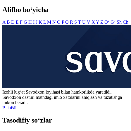
Alifbo bo‘yicha
A
B
D
E
F
G
H
I
J
K
L
M
N
O
P
Q
R
S
T
U
V
X
Y
Z
O‘
G‘
Sh
Ch
Izohli lugʻat
Savodxon
loyihasi bilan hamkorlikda yaratildi.
Savodxon dasturi matndagi imlo xatolarini aniqlash va tuzatishga
imkon beradi.
Batafsil
Tasodifiy so‘zlar