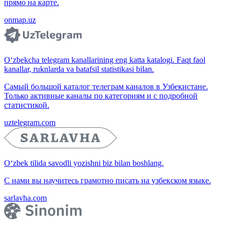
прямо на карте.
onmap.uz
O‘zbekcha telegram kanallarining eng katta katalogi. Faqt faol
kanallar, ruknlarda va batafsil statistikasi bilan.
Самый большой каталог телеграм каналов в Узбекистане.
Только активные каналы по категориям и с подробной
статистикой.
uztelegram.com
O‘zbek tilida savodli yozishni biz bilan boshlang.
С нами вы научитесь грамотно писать на узбекском языке.
sarlavha.com