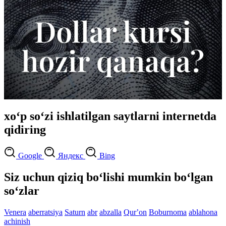
xo‘p so‘zi ishlatilgan saytlarni internetda
qidiring
Google
Яндекс
Bing
Siz uchun qiziq bo‘lishi mumkin bo‘lgan
so‘zlar
Venera
aberratsiya
Saturn
abr
abzalla
Qurʼon
Boburnoma
ablahona
achinish