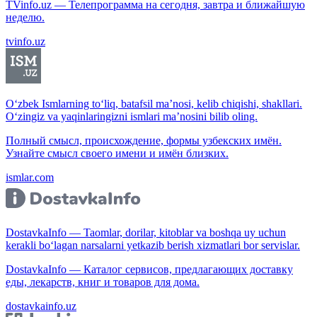
TVinfo.uz — Телепрограмма на сегодня, завтра и ближайшую
неделю.
tvinfo.uz
O‘zbek Ismlarning to‘liq, batafsil ma’nosi, kelib chiqishi, shakllari.
O‘zingiz va yaqinlaringizni ismlari ma’nosini bilib oling.
Полный смысл, происхождение, формы узбекских имён.
Узнайте смысл своего имени и имён близких.
ismlar.com
DostavkaInfo — Taomlar, dorilar, kitoblar va boshqa uy uchun
kerakli bo‘lagan narsalarni yetkazib berish xizmatlari bor servislar.
DostavkaInfo — Каталог сервисов, предлагающих доставку
еды, лекарств, книг и товаров для дома.
dostavkainfo.uz