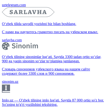
uztelegram.com
O‘zbek tilida savodli yozishni biz bilan boshlang.
С нами вы научитесь грамотно писать на узбекском языке.
sarlavha.com
O‘zbek tilining sinonimlar lug‘ati. Saytda 3300 tadan ortiq so‘zlar,
900 ga yaqin sinonim so‘zlar to‘plamiga jamlangan.
Словарь синонимов узбекского языка на нашем сайте
содержит более 3300 слов и 900 синонимов.
sinonim.uz
Imlo.uz — O'zbek tilining imlo lug'ati. Saytda 87 000 ortiq so'z bor.
So'zning to'g'ri yozilishini tekshiring.