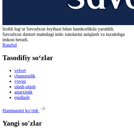
Izohli lugʻat
Savodxon
loyihasi bilan hamkorlikda yaratildi.
Savodxon dasturi matndagi imlo xatolarini aniqlash va tuzatishga
imkon beradi.
Batafsil
Tasodifiy so‘zlar
velvet
chaqqonlik
yovuz
ulash-ulash
anarxistik
egallash
Hammasini ko‘rish
Yangi so'zlar