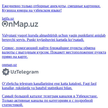
Ежедневно только отборные анекдоты, смешные картинки.
Кузница юмора на узбекском языке!
latifa.uz
Valyutani yuqori kursda almashtirish uchun yaqin punktlarni aniqlab
beruvchi servis. Punkt joylashuvini kartada ko‘rsatadi.
Сервис, помогающий найти ближайшие пункты обмена
валюты с выгодным курсом. Покажет местоположение пункта
прямо на карте.
onmap.uz
O‘zbekcha telegram kanallarining eng katta katalogi. Faqt faol
kanallar, ruknlarda va batafsil statistikasi bilan.
Самый большой каталог телеграм каналов в Узбекистане.
Только активные каналы по категориям и с подробной
статистикой.