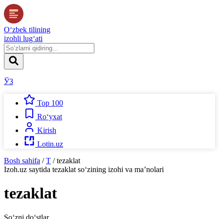
O‘zbek tilining
izohli lug‘ati
ЎЗ
Top 100
Ro‘yxat
Kirish
Lotin.uz
Bosh sahifa
/
T
/
tezaklat
Izoh.uz
saytida
tezaklat
so‘zining izohi va ma’nolari
tezaklat
So‘zni do‘stlar