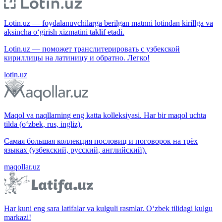
Lotin.uz — foydalanuvchilarga berilgan matnni lotindan kirillga va
aksincha o‘girish xizmatini taklif etadi.
Lotin.uz — поможет транслитерировать с узбекской
кириллицы на латиницу и обратно. Легко!
lotin.uz
Maqol va naqllarning eng katta kolleksiyasi. Har bir maqol uchta
tilda (o‘zbek, rus, ingliz).
Самая большая коллекция пословиц и поговорок на трёх
языках (узбекский, русский, английский).
maqollar.uz
Har kuni eng sara latifalar va kulguli rasmlar. O‘zbek tilidagi kulgu
markazi!