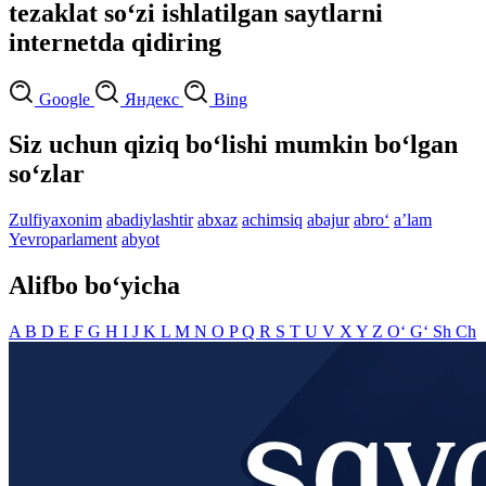
tezaklat so‘zi ishlatilgan saytlarni
internetda qidiring
Google
Яндекс
Bing
Siz uchun qiziq bo‘lishi mumkin bo‘lgan
so‘zlar
Zulfiyaxonim
abadiylashtir
abxaz
achimsiq
abajur
abro‘
aʼlam
Yevroparlament
abyot
Alifbo bo‘yicha
A
B
D
E
F
G
H
I
J
K
L
M
N
O
P
Q
R
S
T
U
V
X
Y
Z
O‘
G‘
Sh
Ch