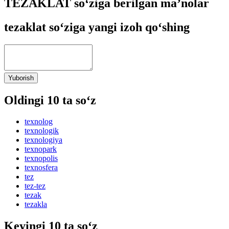
TEZAKLAT so‘ziga berilgan ma’nolar
tezaklat so‘ziga yangi izoh qo‘shing
Yuborish
Oldingi 10 ta so‘z
texnolog
texnologik
texnologiya
texnopark
texnopolis
texnosfera
tez
tez-tez
tezak
tezakla
Keyingi 10 ta so‘z