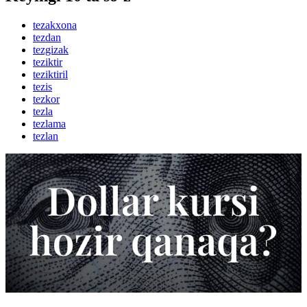
tezakxona
tezdan
tezgizak
teziktir
teziktiril
tezis
tezkor
tezla
tezlama
tezlan