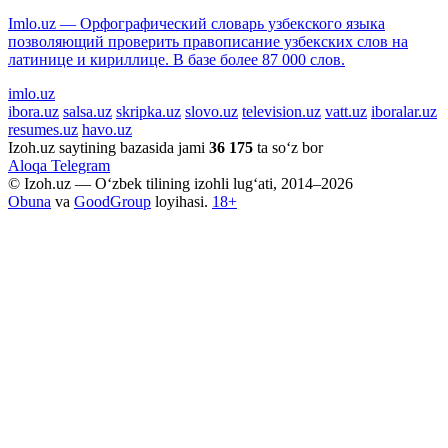
Imlo.uz — Орфографический словарь узбекского языка
позволяющий проверить правописание узбекских слов на
латинице и кириллице. В базе более 87 000 слов.
imlo.uz
ibora.uz
salsa.uz
skripka.uz
slovo.uz
television.uz
vatt.uz
iboralar.uz
resumes.uz
havo.uz
Izoh.uz saytining bazasida jami
36 175
ta so‘z bor
Aloqa
Telegram
© Izoh.uz — O‘zbek tilining izohli lug‘ati, 2014–2026
Obuna
va
GoodGroup
loyihasi.
18+