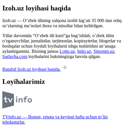
Izoh.uz loyihasi haqida
Izoh.uz — O‘zbek tilining xalqona izohli lug‘ati 35 000 dan ortiq
so‘zlarning ma’nolari ibora va misollar bilan keltirilgan.
Yillar davomida “O‘zbek tili kuni”ga bag‘ishlab, o‘zbek tilini
o‘rganuvchilar, jurnalistlar, tarjimonlar, kopirayterlar, blogerlar va
boshqalar uchun foydali loyihalarni ishga tushirishni an’anaga
aylantirganmiz. Bizning jamoa
Lotin.uz
,
Imlo.uz
,
Sinonim.uz
,
Sarlavha.com
loyihalarini hukmingizga havola qilgan.
Batafsil Izoh.uz loyihasi haqida
Loyihalarimiz
TVinfo.uz — Bugun, ertaga va keyingi hafta uchun to‘liq
teledasturlar.