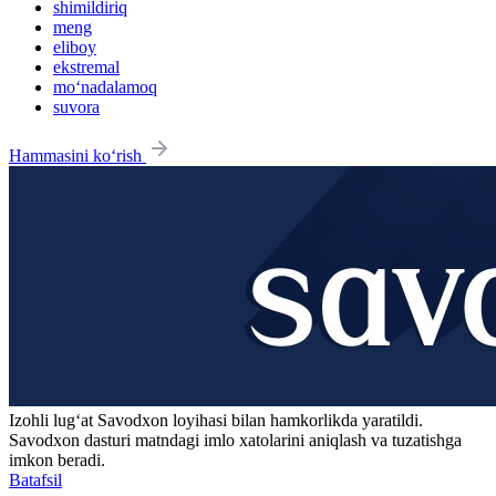
shimildiriq
meng
eliboy
ekstremal
mo‘nadalamoq
suvora
Hammasini ko‘rish
Izohli lugʻat
Savodxon
loyihasi bilan hamkorlikda yaratildi.
Savodxon dasturi matndagi imlo xatolarini aniqlash va tuzatishga
imkon beradi.
Batafsil