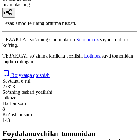
bilan ulashing
fe’l
Tezaklamoq feʼlining orttirma nisbati.
TEZAKLAT
so‘zining sinonimlarini
Sinonim.uz
saytida qidirib
ko‘ring.
ТЕЗАКЛАТ
so‘zining kirillcha yozilishi
Lotin.uz
sayti tomonidan
taqdim qilingan.
Ro‘yxatga qo‘shish
Saytdagi o‘rni
27353
So‘zning teskari yozilishi
talkazet
Harflar soni
8
Ko‘rishlar soni
143
Foydalanuvchilar tomonidan