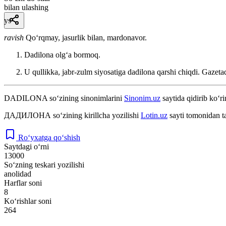
bilan ulashing
ys
ravish
Qoʻrqmay, jasurlik bilan, mardonavor.
Dadilona olgʻa bormoq.
U qullikka, jabr-zulm siyosatiga dadilona qarshi chiqdi.
Gazeta
DADILONA
so‘zining sinonimlarini
Sinonim.uz
saytida qidirib ko‘ri
ДАДИЛОНА
so‘zining kirillcha yozilishi
Lotin.uz
sayti tomonidan t
Ro‘yxatga qo‘shish
Saytdagi o‘rni
13000
So‘zning teskari yozilishi
anolidad
Harflar soni
8
Ko‘rishlar soni
264