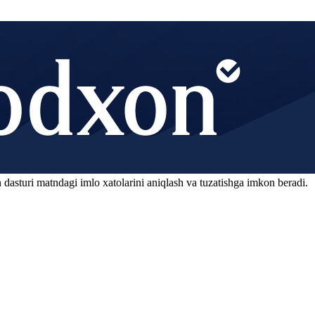
 dasturi matndagi imlo xatolarini aniqlash va tuzatishga imkon beradi.