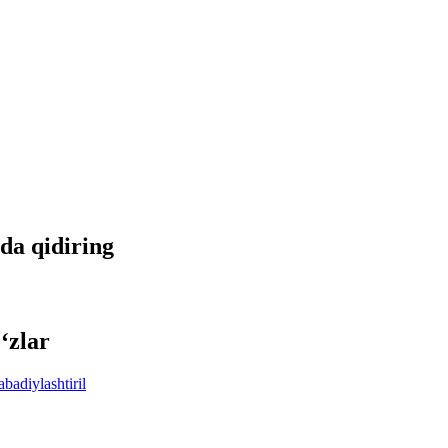
tda qidiring
‘zlar
abadiylashtiril