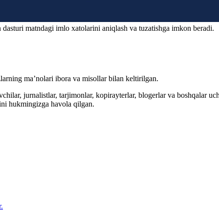
 dasturi matndagi imlo xatolarini aniqlash va tuzatishga imkon beradi.
arning ma’nolari ibora va misollar bilan keltirilgan.
hilar, jurnalistlar, tarjimonlar, kopirayterlar, blogerlar va boshqalar u
ini hukmingizga havola qilgan.
.