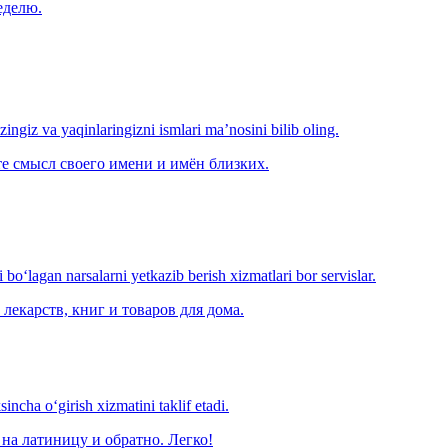
еделю.
‘zingiz va yaqinlaringizni ismlari ma’nosini bilib oling.
е смысл своего имени и имён близких.
o‘lagan narsalarni yetkazib berish xizmatlari bor servislar.
лекарств, книг и товаров для дома.
ncha o‘girish xizmatini taklif etadi.
на латиницу и обратно. Легко!