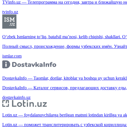
TVinfo.uz — Телепрограмма на сегодня, завтра и ближайшую н
tvinfo.uz
O‘zbek Ismlarning to‘liq, batafsil ma’nosi, kelib chiqishi, shakllari. O
Полный смысл, происхождение, формы узбекских имён. Узнайт
ismlar.com
DostavkaInfo — Taomlar, dorilar, kitoblar va boshqa uy uchun kerakli b
DostavkaInfo — Каталог сервисов, предлагающих доставку еды, 
dostavkainfo.uz
Lotin.uz — foydalanuvchilarga berilgan matnni lotindan kirillga va aksi
Lotin.uz — поможет транслитерировать с узбекской кириллицы 