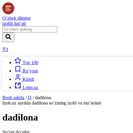
O‘zbek tilining
izohli lug‘ati
ЎЗ
Top 100
Ro‘yxat
Kirish
Lotin.uz
Bosh sahifa
/
D
/
dadilona
Izoh.uz
saytida
dadilona
so‘zining izohi va ma’nolari
dadilona
So‘zni do‘stlar