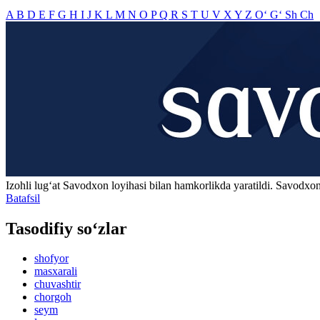
A
B
D
E
F
G
H
I
J
K
L
M
N
O
P
Q
R
S
T
U
V
X
Y
Z
O‘
G‘
Sh
Ch
Izohli lugʻat
Savodxon
loyihasi bilan hamkorlikda yaratildi. Savodxon
Batafsil
Tasodifiy so‘zlar
shofyor
masxarali
chuvashtir
chorgoh
seym