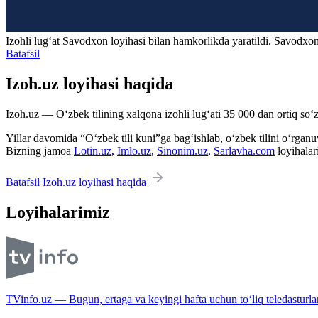
Izohli lugʻat
Savodxon
loyihasi bilan hamkorlikda yaratildi. Savodxon
Batafsil
Izoh.uz loyihasi haqida
Izoh.uz — O‘zbek tilining xalqona izohli lug‘ati 35 000 dan ortiq so‘zl
Yillar davomida “O‘zbek tili kuni”ga bag‘ishlab, o‘zbek tilini o‘rganuvc
Bizning jamoa
Lotin.uz
,
Imlo.uz
,
Sinonim.uz
,
Sarlavha.com
loyihalar
Batafsil Izoh.uz loyihasi haqida
Loyihalarimiz
TVinfo.uz — Bugun, ertaga va keyingi hafta uchun to‘liq teledasturlar