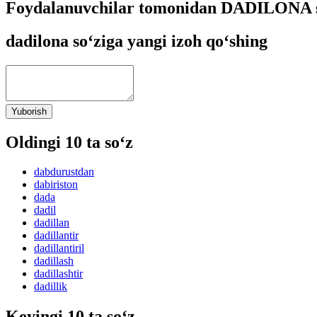
Foydalanuvchilar tomonidan DADILONA so
dadilona so‘ziga yangi izoh qo‘shing
Yuborish
Oldingi 10 ta so‘z
dabdurustdan
dabiriston
dada
dadil
dadillan
dadillantir
dadillantiril
dadillash
dadillashtir
dadillik
Keyingi 10 ta so‘z