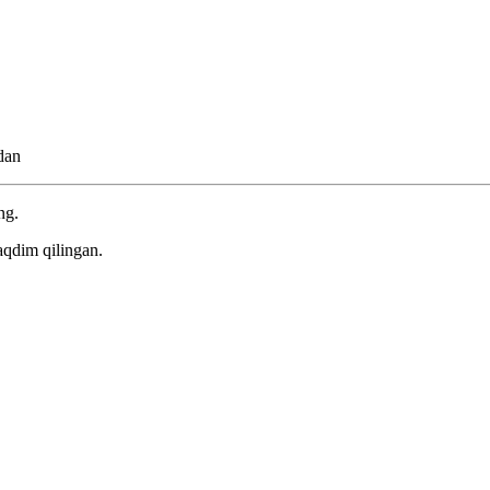
dan
ng.
aqdim qilingan.