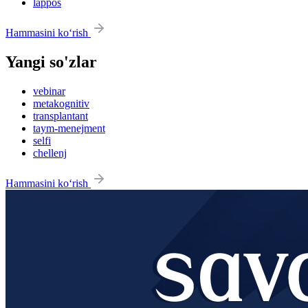
lappos
Hammasini ko‘rish
Yangi so'zlar
vebinar
metakognitiv
transplantant
taym-menejment
selfi
chellenj
Hammasini ko‘rish