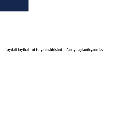
chun foydali loyihalarni ishga tushirishni an’anaga aylantirganmiz.