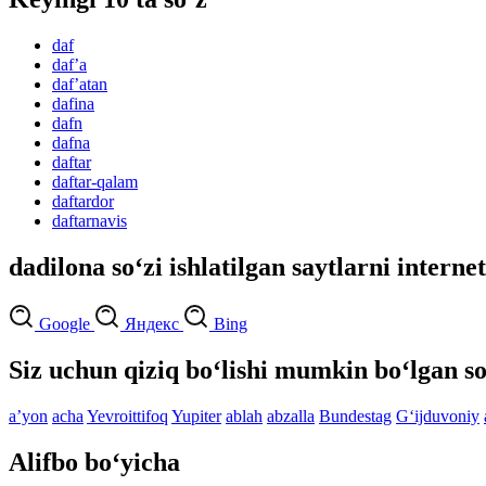
daf
dafʼa
dafʼatan
dafina
dafn
dafna
daftar
daftar-qalam
daftardor
daftarnavis
dadilona so‘zi ishlatilgan saytlarni interne
Google
Яндекс
Bing
Siz uchun qiziq bo‘lishi mumkin bo‘lgan so
aʼyon
acha
Yevroittifoq
Yupiter
ablah
abzalla
Bundestag
G‘ijduvoniy
Alifbo bo‘yicha