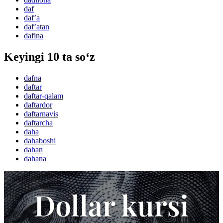
daf
dafʼa
dafʼatan
dafina
Keyingi 10 ta so‘z
dafna
daftar
daftar-qalam
daftardor
daftarnavis
daftarcha
daha
dahaboshi
dahan
dahana