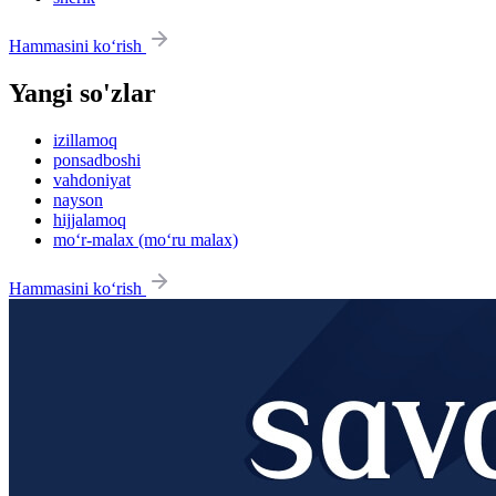
Hammasini ko‘rish
Yangi so'zlar
izillamoq
ponsadboshi
vahdoniyat
nayson
hijjalamoq
mo‘r-malax (mo‘ru malax)
Hammasini ko‘rish