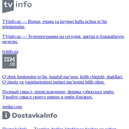
TVinfo.uz — Bugun, ertaga va keyingi hafta uchun to‘liq
teledasturlar.
TVinfo.uz — Телепрограмма на сегодня, завтра и ближайшую
неделю.
tvinfo.uz
O‘zbek Ismlarning to‘liq, batafsil ma’nosi, kelib chiqishi, shakllari.
O‘zingiz va yaqinlaringizni ismlari ma’nosini bilib oling.
Полный смысл, происхождение, формы узбекских имён.
Узнайте смысл своего имени и имён близких.
ismlar.com