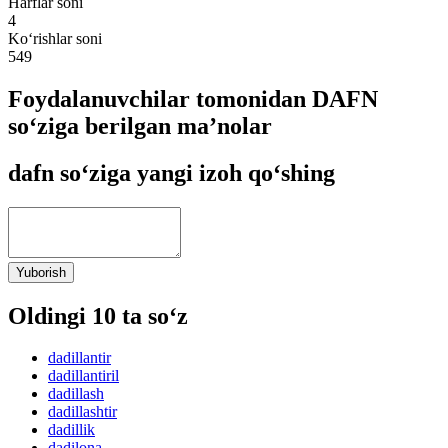
Harflar soni
4
Ko‘rishlar soni
549
Foydalanuvchilar tomonidan DAFN
so‘ziga berilgan ma’nolar
dafn so‘ziga yangi izoh qo‘shing
Yuborish
Oldingi 10 ta so‘z
dadillantir
dadillantiril
dadillash
dadillashtir
dadillik
dadilona