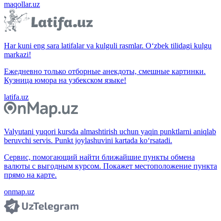
maqollar.uz
Har kuni eng sara latifalar va kulguli rasmlar. O‘zbek tilidagi kulgu
markazi!
Ежедневно только отборные анекдоты, смешные картинки.
Кузница юмора на узбекском языке!
latifa.uz
Valyutani yuqori kursda almashtirish uchun yaqin punktlarni aniqlab
beruvchi servis. Punkt joylashuvini kartada ko‘rsatadi.
Сервис, помогающий найти ближайшие пункты обмена
валюты с выгодным курсом. Покажет местоположение пункта
прямо на карте.
onmap.uz