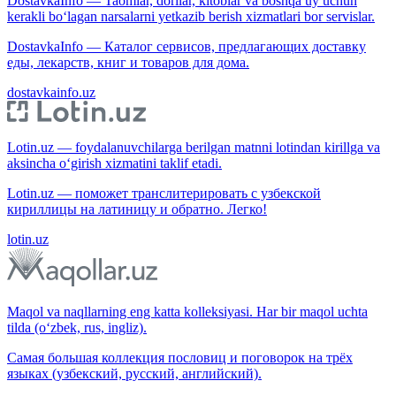
DostavkaInfo — Taomlar, dorilar, kitoblar va boshqa uy uchun
kerakli bo‘lagan narsalarni yetkazib berish xizmatlari bor servislar.
DostavkaInfo — Каталог сервисов, предлагающих доставку
еды, лекарств, книг и товаров для дома.
dostavkainfo.uz
Lotin.uz — foydalanuvchilarga berilgan matnni lotindan kirillga va
aksincha o‘girish xizmatini taklif etadi.
Lotin.uz — поможет транслитерировать с узбекской
кириллицы на латиницу и обратно. Легко!
lotin.uz
Maqol va naqllarning eng katta kolleksiyasi. Har bir maqol uchta
tilda (o‘zbek, rus, ingliz).
Самая большая коллекция пословиц и поговорок на трёх
языках (узбекский, русский, английский).