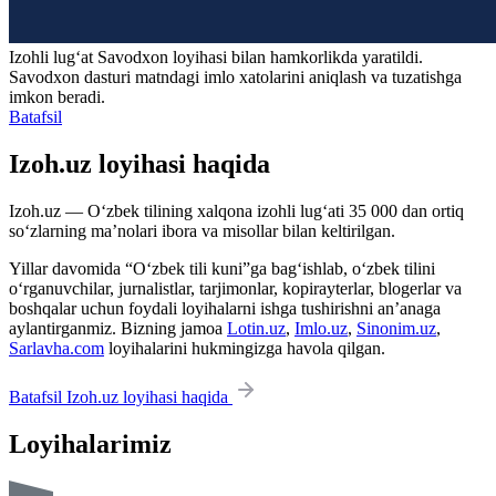
Izohli lugʻat
Savodxon
loyihasi bilan hamkorlikda yaratildi.
Savodxon dasturi matndagi imlo xatolarini aniqlash va tuzatishga
imkon beradi.
Batafsil
Izoh.uz loyihasi haqida
Izoh.uz — O‘zbek tilining xalqona izohli lug‘ati 35 000 dan ortiq
so‘zlarning ma’nolari ibora va misollar bilan keltirilgan.
Yillar davomida “O‘zbek tili kuni”ga bag‘ishlab, o‘zbek tilini
o‘rganuvchilar, jurnalistlar, tarjimonlar, kopirayterlar, blogerlar va
boshqalar uchun foydali loyihalarni ishga tushirishni an’anaga
aylantirganmiz. Bizning jamoa
Lotin.uz
,
Imlo.uz
,
Sinonim.uz
,
Sarlavha.com
loyihalarini hukmingizga havola qilgan.
Batafsil Izoh.uz loyihasi haqida
Loyihalarimiz