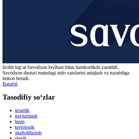
Izohli lugʻat
Savodxon
loyihasi bilan hamkorlikda yaratildi.
Savodxon dasturi matndagi imlo xatolarini aniqlash va tuzatishga
imkon beradi.
Batafsil
Tasodifiy so‘zlar
teranlik
gavjumlash
beun
tavtologik
shaftolifurush
sherik