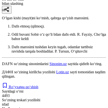
bilan ulashing
ot
Oʻlgan kishi (mayit)ni koʻmish, qabrga qoʻyish marosimi.
Dafn etmoq (qilmoq).
Odil buvani Sobir oʻz qoʻli bilan dafn etdi.
R. Fayziy, Choʻlga
bahor keldi
Dafn marosimi tushdan keyin tugab, odamlar tartibsiz
ravishda tarqala boshladilar.
P. Tursun, Oʻqituvchi
DAFN
so‘zining sinonimlarini
Sinonim.uz
saytida qidirib ko‘ring.
ДАФН
so‘zining kirillcha yozilishi
Lotin.uz
sayti tomonidan taqdim
qilingan.
Ro‘yxatga qo‘shish
Saytdagi o‘rni
4493
So‘zning teskari yozilishi
nfad