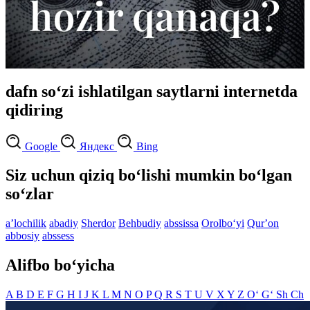
dafn so‘zi ishlatilgan saytlarni internetda
qidiring
Google
Яндекс
Bing
Siz uchun qiziq bo‘lishi mumkin bo‘lgan
so‘zlar
aʼlochilik
abadiy
Sherdor
Behbudiy
abssissa
Orolbo‘yi
Qurʼon
abbosiy
abssess
Alifbo bo‘yicha
A
B
D
E
F
G
H
I
J
K
L
M
N
O
P
Q
R
S
T
U
V
X
Y
Z
O‘
G‘
Sh
Ch