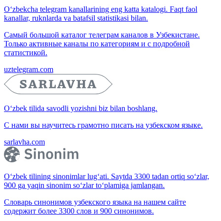
O‘zbekcha telegram kanallarining eng katta katalogi. Faqt faol
kanallar, ruknlarda va batafsil statistikasi bilan.
Самый большой каталог телеграм каналов в Узбекистане.
Только активные каналы по категориям и с подробной
статистикой.
uztelegram.com
O‘zbek tilida savodli yozishni biz bilan boshlang.
С нами вы научитесь грамотно писать на узбекском языке.
sarlavha.com
O‘zbek tilining sinonimlar lug‘ati. Saytda 3300 tadan ortiq so‘zlar,
900 ga yaqin sinonim so‘zlar to‘plamiga jamlangan.
Словарь синонимов узбекского языка на нашем сайте
содержит более 3300 слов и 900 синонимов.