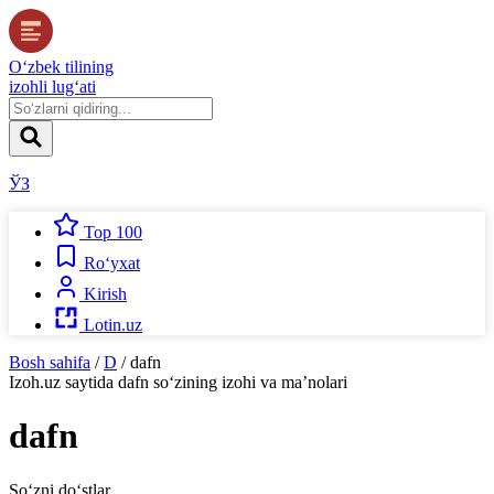
O‘zbek tilining
izohli lug‘ati
ЎЗ
Top 100
Ro‘yxat
Kirish
Lotin.uz
Bosh sahifa
/
D
/
dafn
Izoh.uz
saytida
dafn
so‘zining izohi va ma’nolari
dafn
So‘zni do‘stlar