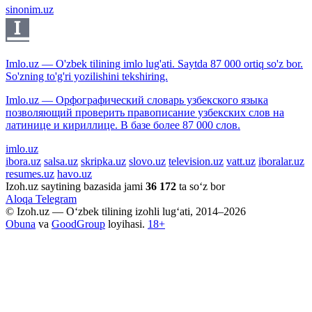
sinonim.uz
Imlo.uz — O'zbek tilining imlo lug'ati. Saytda 87 000 ortiq so'z bor.
So'zning to'g'ri yozilishini tekshiring.
Imlo.uz — Орфографический словарь узбекского языка
позволяющий проверить правописание узбекских слов на
латинице и кириллице. В базе более 87 000 слов.
imlo.uz
ibora.uz
salsa.uz
skripka.uz
slovo.uz
television.uz
vatt.uz
iboralar.uz
resumes.uz
havo.uz
Izoh.uz saytining bazasida jami
36 172
ta so‘z bor
Aloqa
Telegram
© Izoh.uz — O‘zbek tilining izohli lug‘ati, 2014–2026
Obuna
va
GoodGroup
loyihasi.
18+