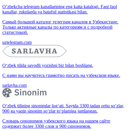
O‘zbekcha telegram kanallarining eng katta katalogi. Faqt faol
kanallar, ruknlarda va batafsil statistikasi bilan.
Самый большой каталог телеграм каналов в Узбекистане.
Только активные каналы по категориям и с подробной
статистикой.
uztelegram.com
O‘zbek tilida savodli yozishni biz bilan boshlang.
С нами вы научитесь грамотно писать на узбекском языке.
sarlavha.com
O‘zbek tilining sinonimlar lug‘ati. Saytda 3300 tadan ortiq so‘zlar,
900 ga yaqin sinonim so‘zlar to‘plamiga jamlangan.
Словарь синонимов узбекского языка на нашем сайте
содержит более 3300 слов и 900 синонимов.