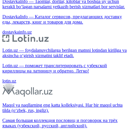
DostavkaInfo — Taomlar, dorilar, kitoblar va boshqa uy uchun
kerakli bo‘lagan narsalarni yetkazib berish xizmatlari bor servislar.
DostavkaInfo — Каталог сервисов, предлагающих доставку
еды, лекарств, книг и товаров для дома.
dostavkainfo.uz
Lotin.uz — foydalanuvchilarga berilgan matnni lotindan kirillga va
aksincha o‘girish xizmatini taklif etadi.
Lotin.uz — поможет транслитерировать с узбекской
кириллицы на латиницу и обратно. Легко!
lotin.uz
Maqol va naqllarning eng katta kolleksiyasi. Har bir maqol uchta
tilda (o‘zbek, rus, ingliz).
Самая большая коллекция пословиц и поговорок на трёх
языках (узбекский, русский, английский).