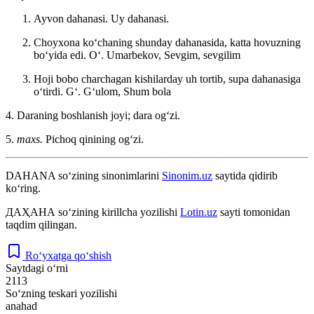
Ayvon dahanasi. Uy dahanasi.
Choyxona koʻchaning shunday dahanasida, katta hovuzning
boʻyida edi.
Oʻ. Umarbekov, Sevgim, sevgilim
Hoji bobo charchagan kishilarday uh tortib, supa dahanasiga
oʻtirdi.
Gʻ. Gʻulom, Shum bola
4. Daraning boshlanish joyi; dara ogʻzi.
5.
maxs.
Pichoq qinining ogʻzi.
DAHANA
so‘zining sinonimlarini
Sinonim.uz
saytida qidirib
ko‘ring.
ДАҲАНА
so‘zining kirillcha yozilishi
Lotin.uz
sayti tomonidan
taqdim qilingan.
Ro‘yxatga qo‘shish
Saytdagi o‘rni
2113
So‘zning teskari yozilishi
anahad