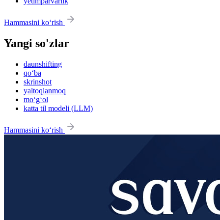
yetimparvarlik
Hammasini ko‘rish
Yangi so'zlar
daunshifting
qo‘ba
skrinshot
yaltoqlanmoq
mo‘g‘ol
katta til modeli (LLM)
Hammasini ko‘rish