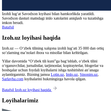
Izohli lugʻat
Savodxon
loyihasi bilan hamkorlikda yaratildi.
Savodxon dasturi matndagi imlo xatolarini aniqlash va tuzatishga
imkon beradi.
Batafsil
Izoh.uz loyihasi haqida
Izoh.uz — O‘zbek tilining xalqona izohli lug‘ati 35 000 dan ortiq
so‘zlarning ma’nolari ibora va misollar bilan keltirilgan.
Yillar davomida “O‘zbek tili kuni”ga bag‘ishlab, o‘zbek tilini
o‘rganuvchilar, jurnalistlar, tarjimonlar, kopirayterlar, blogerlar va
boshqalar uchun foydali loyihalarni ishga tushirishni an’anaga
aylantirganmiz. Bizning jamoa
Lotin.uz
,
Imlo.uz
,
Sinonim.uz
,
Sarlavha.com
loyihalarini hukmingizga havola qilgan.
Batafsil Izoh.uz loyihasi haqida
Loyihalarimiz