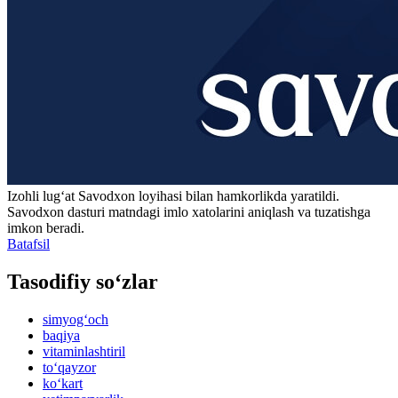
Izohli lugʻat
Savodxon
loyihasi bilan hamkorlikda yaratildi.
Savodxon dasturi matndagi imlo xatolarini aniqlash va tuzatishga
imkon beradi.
Batafsil
Tasodifiy so‘zlar
simyog‘och
baqiya
vitaminlashtiril
to‘qayzor
ko‘kart