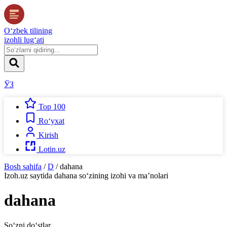
O‘zbek tilining
izohli lug‘ati
ЎЗ
Top 100
Ro‘yxat
Kirish
Lotin.uz
Bosh sahifa
/
D
/
dahana
Izoh.uz
saytida
dahana
so‘zining izohi va ma’nolari
dahana
So‘zni do‘stlar