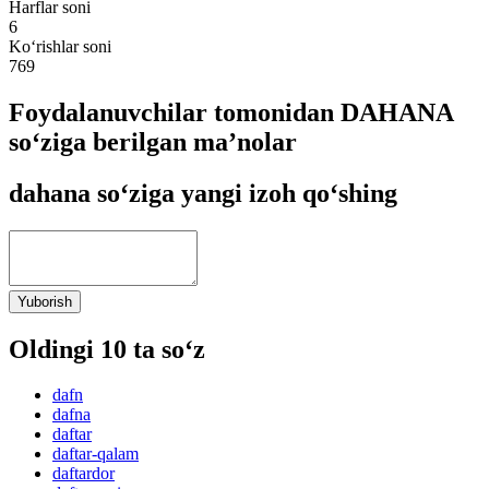
Harflar soni
6
Ko‘rishlar soni
769
Foydalanuvchilar tomonidan DAHANA
so‘ziga berilgan ma’nolar
dahana so‘ziga yangi izoh qo‘shing
Yuborish
Oldingi 10 ta so‘z
dafn
dafna
daftar
daftar-qalam
daftardor