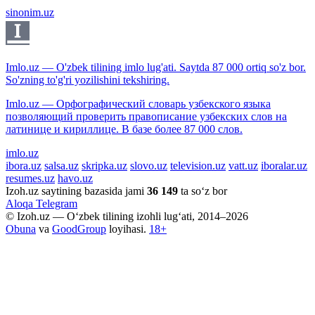
sinonim.uz
Imlo.uz — O'zbek tilining imlo lug'ati. Saytda 87 000 ortiq so'z bor.
So'zning to'g'ri yozilishini tekshiring.
Imlo.uz — Орфографический словарь узбекского языка
позволяющий проверить правописание узбекских слов на
латинице и кириллице. В базе более 87 000 слов.
imlo.uz
ibora.uz
salsa.uz
skripka.uz
slovo.uz
television.uz
vatt.uz
iboralar.uz
resumes.uz
havo.uz
Izoh.uz saytining bazasida jami
36 149
ta so‘z bor
Aloqa
Telegram
© Izoh.uz — O‘zbek tilining izohli lug‘ati, 2014–2026
Obuna
va
GoodGroup
loyihasi.
18+