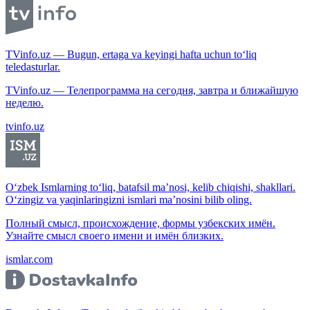
TVinfo.uz — Bugun, ertaga va keyingi hafta uchun to‘liq
teledasturlar.
TVinfo.uz — Телепрограмма на сегодня, завтра и ближайшую
неделю.
tvinfo.uz
O‘zbek Ismlarning to‘liq, batafsil ma’nosi, kelib chiqishi, shakllari.
O‘zingiz va yaqinlaringizni ismlari ma’nosini bilib oling.
Полный смысл, происхождение, формы узбекских имён.
Узнайте смысл своего имени и имён близких.
ismlar.com