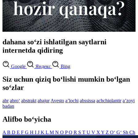
dahana so‘zi ishlatilgan saytlarni
internetda qidiring
Google
Яндекс
Bing
Siz uchun qiziq bo‘lishi mumkin bo‘lgan
so‘zlar
abr
abro‘
abstrakt
abajur
Avesto
aʼlochi
abssissa
achchiqlantir
aʼzoyi
badan
Alifbo bo‘yicha
A
B
D
E
F
G
H
I
J
K
L
M
N
O
P
Q
R
S
T
U
V
X
Y
Z
O‘
G‘
Sh
Ch