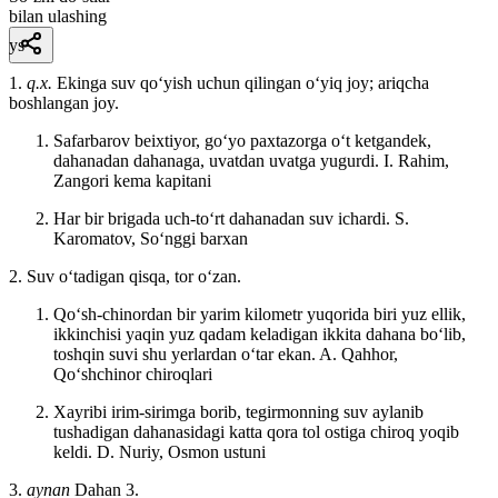
bilan ulashing
ys
1.
q.x.
Ekinga suv qoʻyish uchun qilingan oʻyiq joy; ariqcha
boshlangan joy.
Safarbarov beixtiyor, goʻyo paxtazorga oʻt ketgandek,
dahanadan dahanaga, uvatdan uvatga yugurdi.
I. Rahim,
Zangori kema kapitani
Har bir brigada uch-toʻrt dahanadan suv ichardi.
S.
Karomatov, Soʻnggi barxan
2. Suv oʻtadigan qisqa, tor oʻzan.
Qoʻsh-chinordan bir yarim kilometr yuqorida biri yuz ellik,
ikkinchisi yaqin yuz qadam keladigan ikkita dahana boʻlib,
toshqin suvi shu yerlardan oʻtar ekan.
A. Qahhor,
Qoʻshchinor chiroqlari
Xayribi irim-sirimga borib, tegirmonning suv aylanib
tushadigan dahanasidagi katta qora tol ostiga chiroq yoqib
keldi.
D. Nuriy, Osmon ustuni
3.
aynan
Dahan 3.