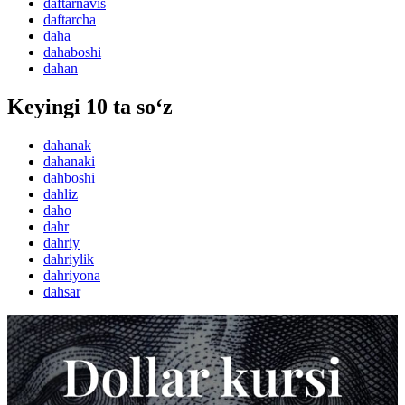
daftarnavis
daftarcha
daha
dahaboshi
dahan
Keyingi 10 ta so‘z
dahanak
dahanaki
dahboshi
dahliz
daho
dahr
dahriy
dahriylik
dahriyona
dahsar