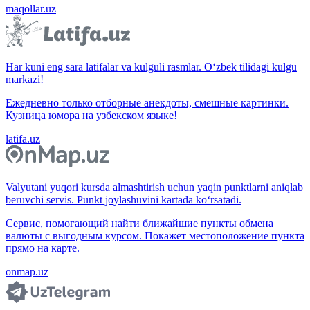
maqollar.uz
Har kuni eng sara latifalar va kulguli rasmlar. O‘zbek tilidagi kulgu
markazi!
Ежедневно только отборные анекдоты, смешные картинки.
Кузница юмора на узбекском языке!
latifa.uz
Valyutani yuqori kursda almashtirish uchun yaqin punktlarni aniqlab
beruvchi servis. Punkt joylashuvini kartada ko‘rsatadi.
Сервис, помогающий найти ближайшие пункты обмена
валюты с выгодным курсом. Покажет местоположение пункта
прямо на карте.
onmap.uz