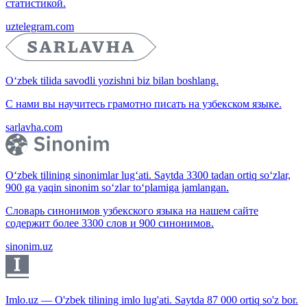
статистикой.
uztelegram.com
O‘zbek tilida savodli yozishni biz bilan boshlang.
С нами вы научитесь грамотно писать на узбекском языке.
sarlavha.com
O‘zbek tilining sinonimlar lug‘ati. Saytda 3300 tadan ortiq so‘zlar,
900 ga yaqin sinonim so‘zlar to‘plamiga jamlangan.
Словарь синонимов узбекского языка на нашем сайте
содержит более 3300 слов и 900 синонимов.
sinonim.uz
Imlo.uz — O'zbek tilining imlo lug'ati. Saytda 87 000 ortiq so'z bor.