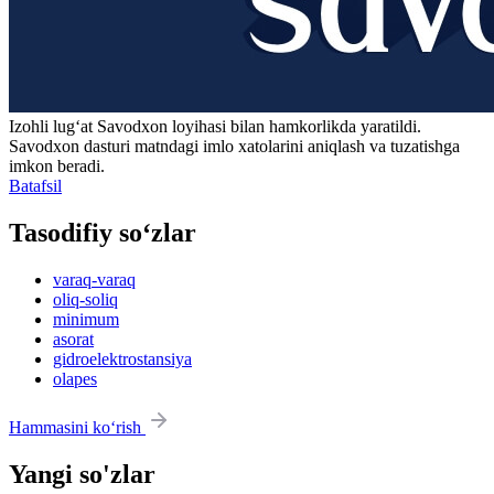
Izohli lugʻat
Savodxon
loyihasi bilan hamkorlikda yaratildi.
Savodxon dasturi matndagi imlo xatolarini aniqlash va tuzatishga
imkon beradi.
Batafsil
Tasodifiy so‘zlar
varaq-varaq
oliq-soliq
minimum
asorat
gidroelektrostansiya
olapes
Hammasini ko‘rish
Yangi so'zlar