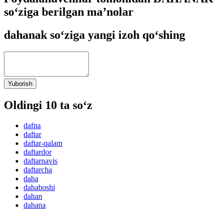
so‘ziga berilgan ma’nolar
dahanak so‘ziga yangi izoh qo‘shing
Yuborish
Oldingi 10 ta so‘z
dafna
daftar
daftar-qalam
daftardor
daftarnavis
daftarcha
daha
dahaboshi
dahan
dahana