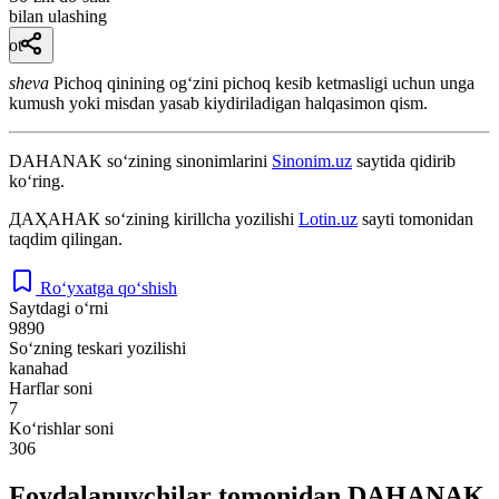
bilan ulashing
ot
sheva
Pichoq qinining ogʻzini pichoq kesib ketmasligi uchun unga
kumush yoki misdan yasab kiydiriladigan halqasimon qism.
DAHANAK
so‘zining sinonimlarini
Sinonim.uz
saytida qidirib
ko‘ring.
ДАҲАНАК
so‘zining kirillcha yozilishi
Lotin.uz
sayti tomonidan
taqdim qilingan.
Ro‘yxatga qo‘shish
Saytdagi o‘rni
9890
So‘zning teskari yozilishi
kanahad
Harflar soni
7
Ko‘rishlar soni
306
Foydalanuvchilar tomonidan DAHANAK