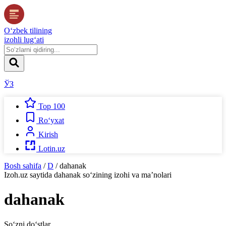
O‘zbek tilining
izohli lug‘ati
ЎЗ
Top 100
Ro‘yxat
Kirish
Lotin.uz
Bosh sahifa
/
D
/
dahanak
Izoh.uz
saytida
dahanak
so‘zining izohi va ma’nolari
dahanak
So‘zni do‘stlar