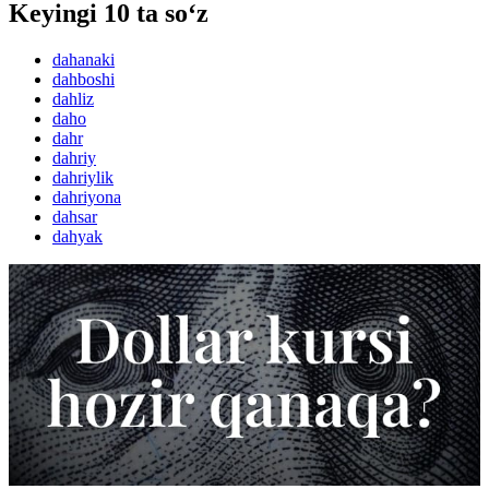
Keyingi 10 ta so‘z
dahanaki
dahboshi
dahliz
daho
dahr
dahriy
dahriylik
dahriyona
dahsar
dahyak