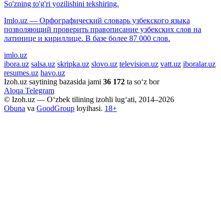
So'zning to'g'ri yozilishini tekshiring.
Imlo.uz — Орфографический словарь узбекского языка
позволяющий проверить правописание узбекских слов на
латинице и кириллице. В базе более 87 000 слов.
imlo.uz
ibora.uz
salsa.uz
skripka.uz
slovo.uz
television.uz
vatt.uz
iboralar.uz
resumes.uz
havo.uz
Izoh.uz saytining bazasida jami
36 172
ta so‘z bor
Aloqa
Telegram
© Izoh.uz — O‘zbek tilining izohli lug‘ati, 2014–2026
Obuna
va
GoodGroup
loyihasi.
18+