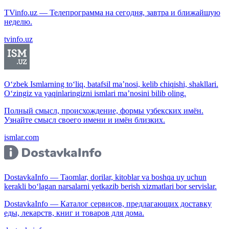
TVinfo.uz — Телепрограмма на сегодня, завтра и ближайшую
неделю.
tvinfo.uz
O‘zbek Ismlarning to‘liq, batafsil ma’nosi, kelib chiqishi, shakllari.
O‘zingiz va yaqinlaringizni ismlari ma’nosini bilib oling.
Полный смысл, происхождение, формы узбекских имён.
Узнайте смысл своего имени и имён близких.
ismlar.com
DostavkaInfo — Taomlar, dorilar, kitoblar va boshqa uy uchun
kerakli bo‘lagan narsalarni yetkazib berish xizmatlari bor servislar.
DostavkaInfo — Каталог сервисов, предлагающих доставку
еды, лекарств, книг и товаров для дома.