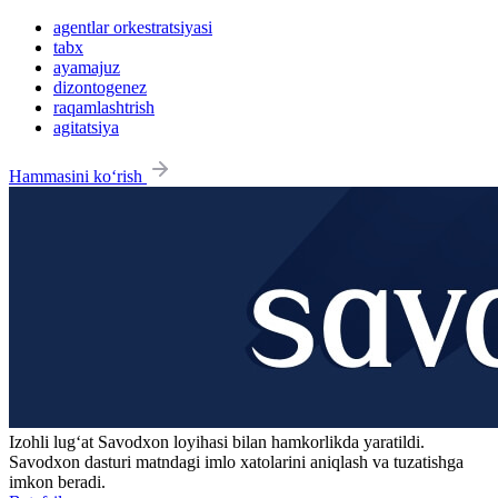
agentlar orkestratsiyasi
tabx
ayamajuz
dizontogenez
raqamlashtrish
agitatsiya
Hammasini ko‘rish
Izohli lugʻat
Savodxon
loyihasi bilan hamkorlikda yaratildi.
Savodxon dasturi matndagi imlo xatolarini aniqlash va tuzatishga
imkon beradi.