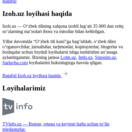
Batafsil
Izoh.uz loyihasi haqida
Izoh.uz — O‘zbek tilining xalqona izohli lug‘ati 35 000 dan ortiq
so‘zlarning ma’nolari ibora va misollar bilan keltirilgan.
Yillar davomida “O‘zbek tili kuni”ga bag‘ishlab, o‘zbek tilini
o‘rganuvchilar, jurnalistlar, tarjimonlar, kopirayterlar, blogerlar va
boshqalar uchun foydali loyihalarni ishga tushirishni an’anaga
aylantirganmiz. Bizning jamoa
Lotin.uz
,
Imlo.uz
,
Sinonim.uz
,
Sarlavha.com
loyihalarini hukmingizga havola qilgan.
Batafsil Izoh.uz loyihasi haqida
Loyihalarimiz
TVinfo.uz — Bugun, ertaga va keyingi hafta uchun to‘liq
teledasturlar.