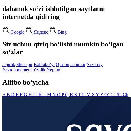
dahanak so‘zi ishlatilgan saytlarni
internetda qidiring
Google
Яндекс
Bing
Siz uchun qiziq bo‘lishi mumkin bo‘lgan
so‘zlar
abjirlik
Shekspir
Boltiqbo‘yi
Qurʼon
achimtir
Nizomiy
Yevroparlament
aʼzolik
Neptun
Alifbo bo‘yicha
A
B
D
E
F
G
H
I
J
K
L
M
N
O
P
Q
R
S
T
U
V
X
Y
Z
O‘
G‘
Sh
Ch