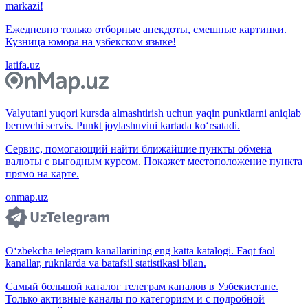
markazi!
Ежедневно только отборные анекдоты, смешные картинки.
Кузница юмора на узбекском языке!
latifa.uz
Valyutani yuqori kursda almashtirish uchun yaqin punktlarni aniqlab
beruvchi servis. Punkt joylashuvini kartada ko‘rsatadi.
Сервис, помогающий найти ближайшие пункты обмена
валюты с выгодным курсом. Покажет местоположение пункта
прямо на карте.
onmap.uz
O‘zbekcha telegram kanallarining eng katta katalogi. Faqt faol
kanallar, ruknlarda va batafsil statistikasi bilan.
Самый большой каталог телеграм каналов в Узбекистане.
Только активные каналы по категориям и с подробной