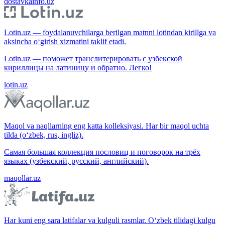
dostavkainfo.uz
Lotin.uz — foydalanuvchilarga berilgan matnni lotindan kirillga va
aksincha o‘girish xizmatini taklif etadi.
Lotin.uz — поможет транслитерировать с узбекской
кириллицы на латиницу и обратно. Легко!
lotin.uz
Maqol va naqllarning eng katta kolleksiyasi. Har bir maqol uchta
tilda (o‘zbek, rus, ingliz).
Самая большая коллекция пословиц и поговорок на трёх
языках (узбекский, русский, английский).
maqollar.uz
Har kuni eng sara latifalar va kulguli rasmlar. O‘zbek tilidagi kulgu