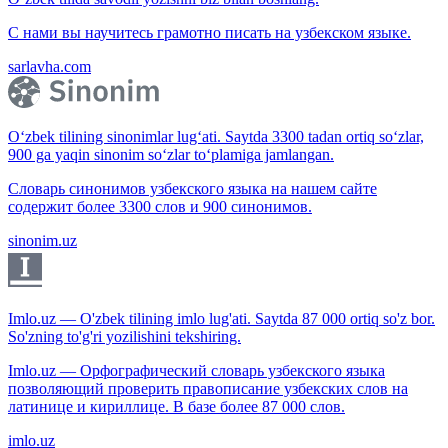
С нами вы научитесь грамотно писать на узбекском языке.
sarlavha.com
O‘zbek tilining sinonimlar lug‘ati. Saytda 3300 tadan ortiq so‘zlar,
900 ga yaqin sinonim so‘zlar to‘plamiga jamlangan.
Словарь синонимов узбекского языка на нашем сайте
содержит более 3300 слов и 900 синонимов.
sinonim.uz
Imlo.uz — O'zbek tilining imlo lug'ati. Saytda 87 000 ortiq so'z bor.
So'zning to'g'ri yozilishini tekshiring.
Imlo.uz — Орфографический словарь узбекского языка
позволяющий проверить правописание узбекских слов на
латинице и кириллице. В базе более 87 000 слов.
imlo.uz