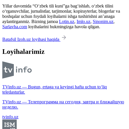
Yillar davomida “O‘zbek tili kuni”ga bag‘ishlab, o‘zbek tilini
o‘rganuvchilar, jurnalistlar, tarjimonlar, kopirayterlar, blogerlar va
boshqalar uchun foydali loyihalarni ishga tushirishni an’anaga
aylantirganmiz. Bizning jamoa
Lotin.uz
,
Imlo.uz
,
Sinonim.uz
,
Sarlavha.com
loyihalarini hukmingizga havola qilgan.
Batafsil Izoh.uz loyihasi haqida
Loyihalarimiz
TVinfo.uz — Bugun, ertaga va keyingi hafta uchun to‘liq
teledasturlar.
TVinfo.uz — Телепрограмма на сегодня, завтра и ближайшую
неделю.
tvinfo.uz