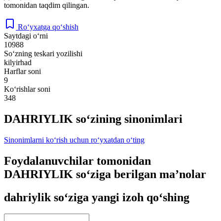
tomonidan taqdim qilingan.
Ro‘yxatga qo‘shish
Saytdagi o‘rni
10988
So‘zning teskari yozilishi
kilyirhad
Harflar soni
9
Ko‘rishlar soni
348
DAHRIYLIK so‘zining sinonimlari
Sinonimlarni ko‘rish uchun ro‘yxatdan o‘ting
Foydalanuvchilar tomonidan
DAHRIYLIK so‘ziga berilgan ma’nolar
dahriylik so‘ziga yangi izoh qo‘shing