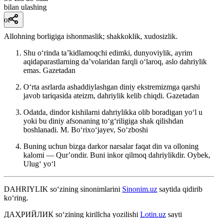
bilan ulashing
ot
Allohning borligiga ishonmaslik; shakkoklik, xudosizlik.
Shu oʻrinda taʼkidlamoqchi edimki, dunyoviylik, ayrim
aqidaparastlarning daʼvolaridan farqli oʻlaroq, aslo dahriylik
emas.
Gazetadan
Oʻrta asrlarda ashaddiylashgan diniy ekstremizmga qarshi
javob tariqasida ateizm, dahriylik kelib chiqdi.
Gazetadan
Odatda, dindor kishilarni dahriylikka olib boradigan yoʻl u
yoki bu diniy afsonaning toʻgʻriligiga shak qilishdan
boshlanadi.
M. Boʻrixoʻjayev, Soʻzboshi
Buning uchun bizga darkor narsalar faqat din va olloning
kalomi — Qurʼondir. Buni inkor qilmoq dahriylikdir.
Oybek,
Ulugʻ yoʻl
DAHRIYLIK
so‘zining sinonimlarini
Sinonim.uz
saytida qidirib
ko‘ring.
ДАҲРИЙЛИК
so‘zining kirillcha yozilishi
Lotin.uz
sayti