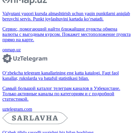
Valyutani yuqori kursda almashtirish uchun yaqin punktlarni aniqlab
beruvchi servis. Punkt joylashuvini kartada ko‘rsatadi.
Сервис, помогающий найти ближайшие пункты обмена
валюты с выгодным курсом. Покажет местоположение пункта
прямо на карте.
onmap.uz
O‘zbekcha telegram kanallarining eng katta katalogi. Faqt faol
kanallar, ruknlarda va batafsil statistikasi bilan.
Самый большой каталог телеграм каналов в Узбекистане.
Только активные каналы по категориям и с подробной
статистикой.
uztelegram.com
O‘zbek tilida savodli yozishni biz bilan boshlang.