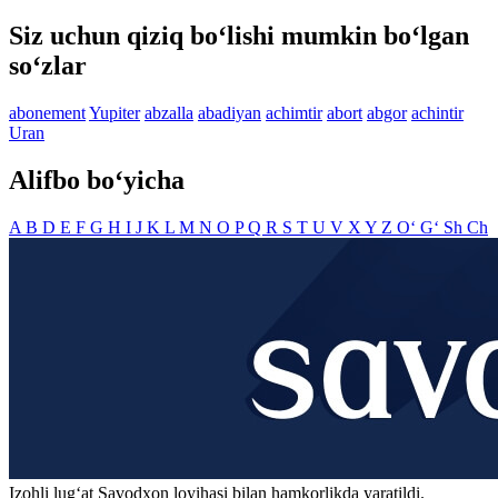
Siz uchun qiziq bo‘lishi mumkin bo‘lgan
so‘zlar
abonement
Yupiter
abzalla
abadiyan
achimtir
abort
abgor
achintir
Uran
Alifbo bo‘yicha
A
B
D
E
F
G
H
I
J
K
L
M
N
O
P
Q
R
S
T
U
V
X
Y
Z
O‘
G‘
Sh
Ch
Izohli lugʻat
Savodxon
loyihasi bilan hamkorlikda yaratildi.