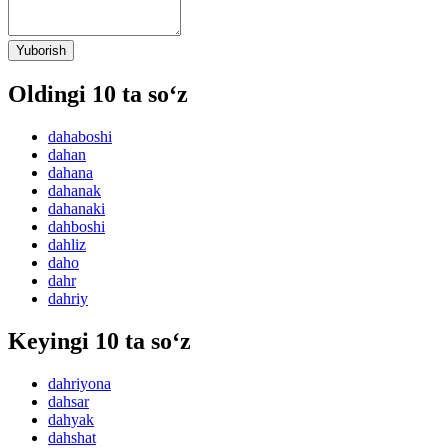
Yuborish
Oldingi 10 ta so‘z
dahaboshi
dahan
dahana
dahanak
dahanaki
dahboshi
dahliz
daho
dahr
dahriy
Keyingi 10 ta so‘z
dahriyona
dahsar
dahyak
dahshat