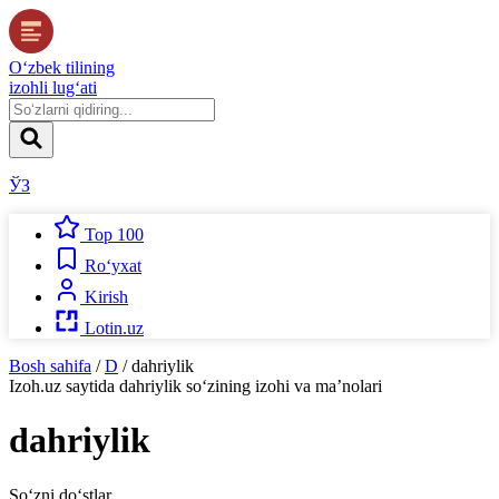
O‘zbek tilining
izohli lug‘ati
ЎЗ
Top 100
Ro‘yxat
Kirish
Lotin.uz
Bosh sahifa
/
D
/
dahriylik
Izoh.uz
saytida
dahriylik
so‘zining izohi va ma’nolari
dahriylik
So‘zni do‘stlar