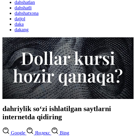
dahshatlan
dahshatli
dahshatxona
dajjol
daka
dakang
dahriylik so‘zi ishlatilgan saytlarni
internetda qidiring
Google
Яндекс
Bing