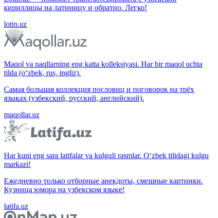
кириллицы на латиницу и обратно. Легко!
lotin.uz
Maqol va naqllarning eng katta kolleksiyasi. Har bir maqol uchta
tilda (o‘zbek, rus, ingliz).
Самая большая коллекция пословиц и поговорок на трёх
языках (узбекский, русский, английский).
maqollar.uz
Har kuni eng sara latifalar va kulguli rasmlar. O‘zbek tilidagi kulgu
markazi!
Ежедневно только отборные анекдоты, смешные картинки.
Кузница юмора на узбекском языке!
latifa.uz