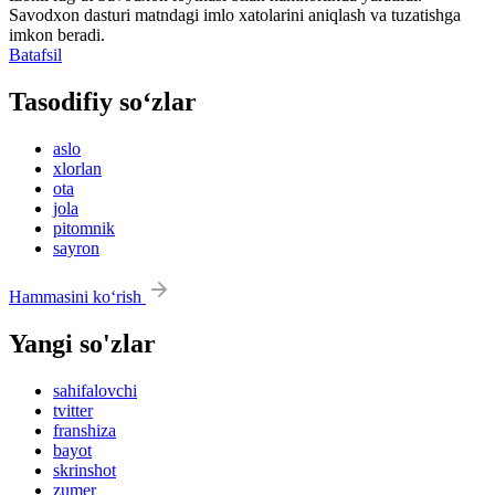
Savodxon dasturi matndagi imlo xatolarini aniqlash va tuzatishga
imkon beradi.
Batafsil
Tasodifiy so‘zlar
aslo
xlorlan
ota
jola
pitomnik
sayron
Hammasini ko‘rish
Yangi so'zlar
sahifalovchi
tvitter
franshiza
bayot
skrinshot
zumer