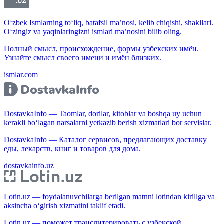
O‘zbek Ismlarning to‘liq, batafsil ma’nosi, kelib chiqishi, shakllari.
O‘zingiz va yaqinlaringizni ismlari ma’nosini bilib oling.
Полный смысл, происхождение, формы узбекских имён.
Узнайте смысл своего имени и имён близких.
ismlar.com
DostavkaInfo — Taomlar, dorilar, kitoblar va boshqa uy uchun
kerakli bo‘lagan narsalarni yetkazib berish xizmatlari bor servislar.
DostavkaInfo — Каталог сервисов, предлагающих доставку
еды, лекарств, книг и товаров для дома.
dostavkainfo.uz
Lotin.uz — foydalanuvchilarga berilgan matnni lotindan kirillga va
aksincha o‘girish xizmatini taklif etadi.
Lotin.uz — поможет транслитерировать с узбекской