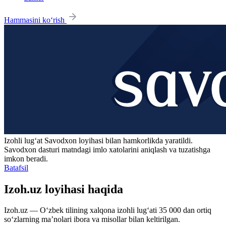
Hammasini ko‘rish
Izohli lugʻat
Savodxon
loyihasi bilan hamkorlikda yaratildi.
Savodxon dasturi matndagi imlo xatolarini aniqlash va tuzatishga
imkon beradi.
Batafsil
Izoh.uz loyihasi haqida
Izoh.uz — O‘zbek tilining xalqona izohli lug‘ati 35 000 dan ortiq
so‘zlarning ma’nolari ibora va misollar bilan keltirilgan.