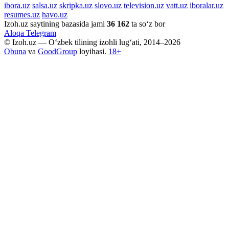
ibora.uz
salsa.uz
skripka.uz
slovo.uz
television.uz
vatt.uz
iboralar.uz
resumes.uz
havo.uz
Izoh.uz saytining bazasida jami
36 162
ta so‘z bor
Aloqa
Telegram
© Izoh.uz — O‘zbek tilining izohli lug‘ati, 2014–2026
Obuna
va
GoodGroup
loyihasi.
18+