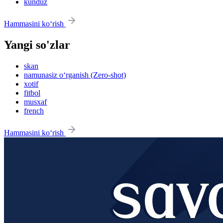
kunduz
Hammasini ko‘rish
Yangi so'zlar
skan
namunasiz o‘rganish (Zero-shot)
xotif
fitbol
musxaf
french
Hammasini ko‘rish