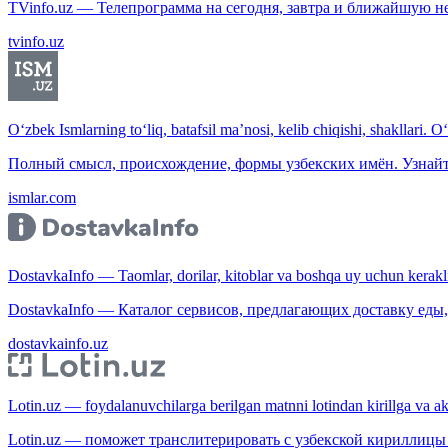
TVinfo.uz — Телепрограмма на сегодня, завтра и ближайшую н
tvinfo.uz
O‘zbek Ismlarning to‘liq, batafsil ma’nosi, kelib chiqishi, shakllari. O
Полный смысл, происхождение, формы узбекских имён. Узнайт
ismlar.com
DostavkaInfo — Taomlar, dorilar, kitoblar va boshqa uy uchun kerakli b
DostavkaInfo — Каталог сервисов, предлагающих доставку еды, 
dostavkainfo.uz
Lotin.uz — foydalanuvchilarga berilgan matnni lotindan kirillga va aksi
Lotin.uz — поможет транслитерировать с узбекской кириллицы 