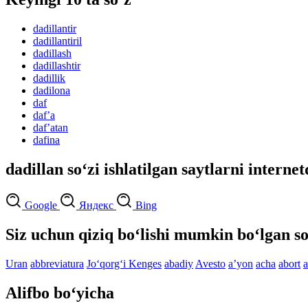
dadillantir
dadillantiril
dadillash
dadillashtir
dadillik
dadilona
daf
dafʼa
dafʼatan
dafina
dadillan so‘zi ishlatilgan saytlarni interne
Google
Яндекс
Bing
Siz uchun qiziq bo‘lishi mumkin bo‘lgan so
Uran
abbreviatura
Jo‘qorg‘i Kenges
abadiy
Avesto
aʼyon
acha
abort
a
Alifbo bo‘yicha