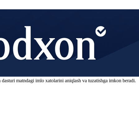
 dasturi matndagi imlo xatolarini aniqlash va tuzatishga imkon beradi.