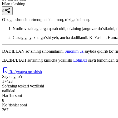
bilan ulashing
fe’l
Oʻziga ishonchi ortmoq; tetiklanmoq, oʻziga kelmoq.
Nodirov zaldagilarga qarab oldi, oʻzining jangovar doʻstlarini, 
Gazagiga yaxna goʻsht yeb, ancha dadillandi.
K. Yashin, Hamz
DADILLAN
so‘zining sinonimlarini
Sinonim.uz
saytida qidirib ko‘ri
ДАДИЛЛАН
so‘zining kirillcha yozilishi
Lotin.uz
sayti tomonidan t
Ro‘yxatga qo‘shish
Saytdagi o‘rni
17428
So‘zning teskari yozilishi
nallidad
Harflar soni
8
Ko‘rishlar soni
267