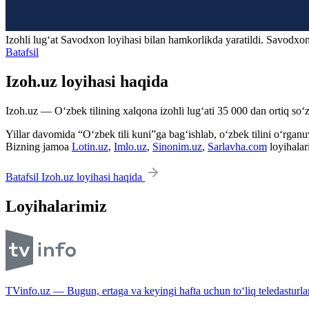
Izohli lugʻat
Savodxon
loyihasi bilan hamkorlikda yaratildi. Savodxon
Batafsil
Izoh.uz loyihasi haqida
Izoh.uz — O‘zbek tilining xalqona izohli lug‘ati 35 000 dan ortiq so‘zl
Yillar davomida “O‘zbek tili kuni”ga bag‘ishlab, o‘zbek tilini o‘rganuvc
Bizning jamoa
Lotin.uz
,
Imlo.uz
,
Sinonim.uz
,
Sarlavha.com
loyihalar
Batafsil Izoh.uz loyihasi haqida
Loyihalarimiz
TVinfo.uz — Bugun, ertaga va keyingi hafta uchun to‘liq teledasturlar