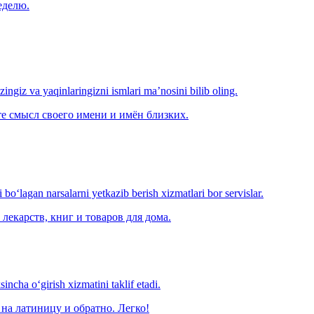
еделю.
‘zingiz va yaqinlaringizni ismlari ma’nosini bilib oling.
е смысл своего имени и имён близких.
o‘lagan narsalarni yetkazib berish xizmatlari bor servislar.
лекарств, книг и товаров для дома.
ncha o‘girish xizmatini taklif etadi.
на латиницу и обратно. Легко!