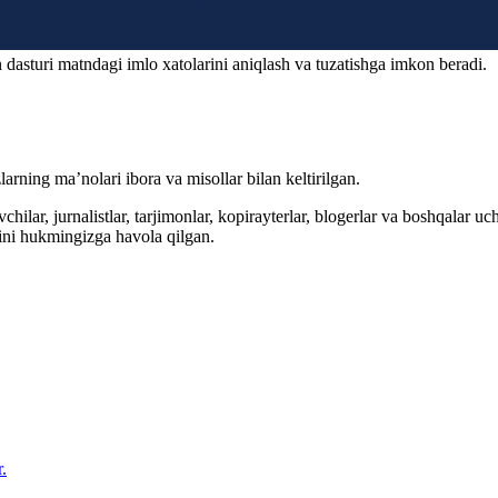
 dasturi matndagi imlo xatolarini aniqlash va tuzatishga imkon beradi.
arning ma’nolari ibora va misollar bilan keltirilgan.
hilar, jurnalistlar, tarjimonlar, kopirayterlar, blogerlar va boshqalar u
ini hukmingizga havola qilgan.
.