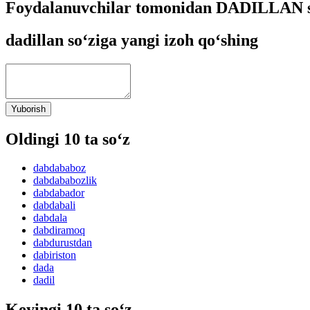
Foydalanuvchilar tomonidan DADILLAN so
dadillan so‘ziga yangi izoh qo‘shing
Yuborish
Oldingi 10 ta so‘z
dabdababoz
dabdababozlik
dabdabador
dabdabali
dabdala
dabdiramoq
dabdurustdan
dabiriston
dada
dadil
Keyingi 10 ta so‘z