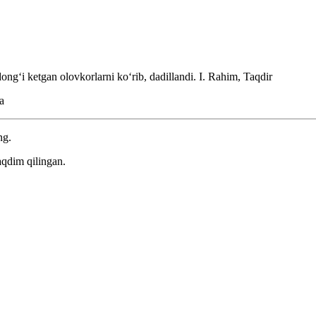
dongʻi ketgan olovkorlarni koʻrib, dadillandi.
I. Rahim, Taqdir
a
ng.
aqdim qilingan.