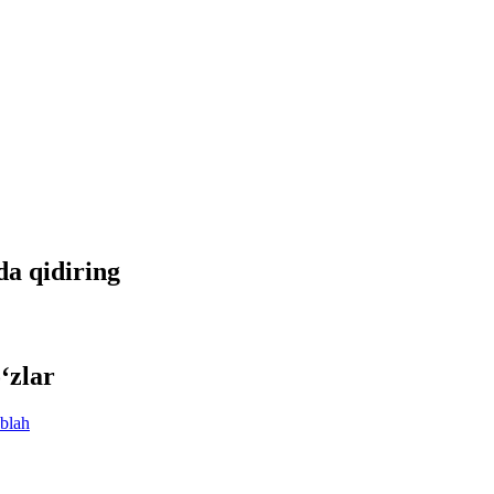
tda qidiring
‘zlar
blah