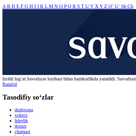
A
B
D
E
F
G
H
I
J
K
L
M
N
O
P
Q
R
S
T
U
V
X
Y
Z
O‘
G‘
Sh
Ch
Izohli lugʻat
Savodxon
loyihasi bilan hamkorlikda yaratildi. Savodxon
Batafsil
Tasodifiy so‘zlar
dushxona
xokrez
liderlik
ilonizi
chamasi