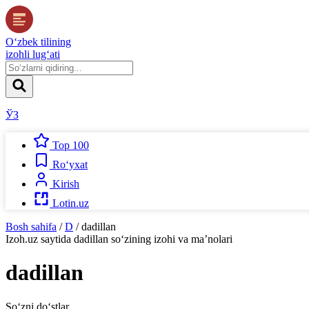
O‘zbek tilining
izohli lug‘ati
ЎЗ
Top 100
Ro‘yxat
Kirish
Lotin.uz
Bosh sahifa
/
D
/
dadillan
Izoh.uz
saytida
dadillan
so‘zining izohi va ma’nolari
dadillan
So‘zni do‘stlar