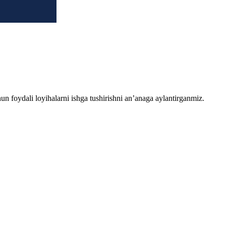
chun foydali loyihalarni ishga tushirishni an’anaga aylantirganmiz.