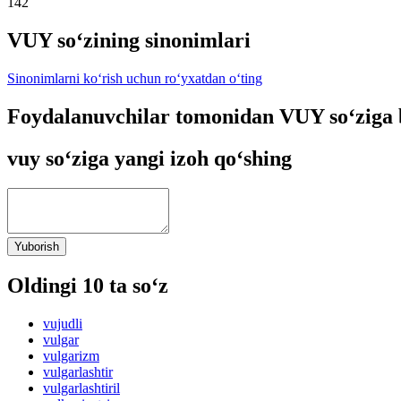
142
VUY so‘zining sinonimlari
Sinonimlarni ko‘rish uchun ro‘yxatdan o‘ting
Foydalanuvchilar tomonidan VUY so‘ziga 
vuy so‘ziga yangi izoh qo‘shing
Yuborish
Oldingi 10 ta so‘z
vujudli
vulgar
vulgarizm
vulgarlashtir
vulgarlashtiril