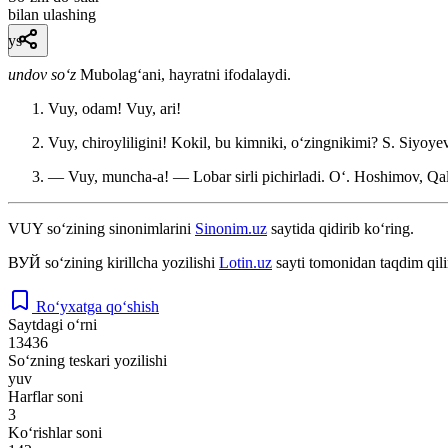
bilan ulashing
ys
undov so‘z
Mubolagʻani, hayratni ifodalaydi.
Vuy, odam! Vuy, ari!
Vuy, chiroyliligini! Kokil, bu kimniki, oʻzingnikimi?
S. Siyoyev
— Vuy, muncha-a! — Lobar sirli pichirladi. Oʻ.
Hoshimov, Qal
VUY
so‘zining sinonimlarini
Sinonim.uz
saytida qidirib ko‘ring.
ВУЙ
so‘zining kirillcha yozilishi
Lotin.uz
sayti tomonidan taqdim qil
Ro‘yxatga qo‘shish
Saytdagi o‘rni
13436
So‘zning teskari yozilishi
yuv
Harflar soni
3
Ko‘rishlar soni