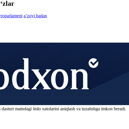
‘zlar
roparlament
aʼzoyi badan
 dasturi matndagi imlo xatolarini aniqlash va tuzatishga imkon beradi.