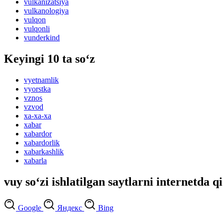
vulkanizatsiya
vulkanologiya
vulqon
vulqonli
vunderkind
Keyingi 10 ta so‘z
vyetnamlik
vyorstka
vznos
vzvod
xa-xa-xa
xabar
xabardor
xabardorlik
xabarkashlik
xabarla
vuy so‘zi ishlatilgan saytlarni internetda q
Google
Яндекс
Bing