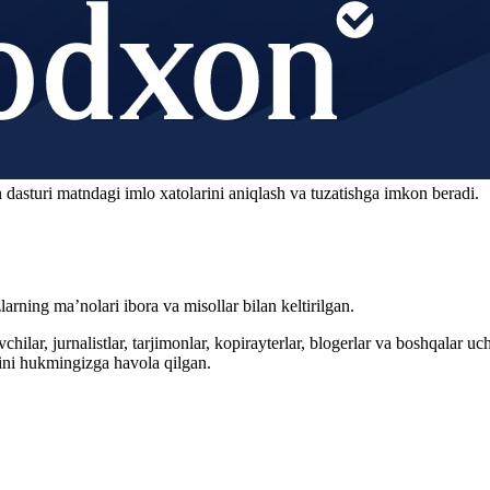
 dasturi matndagi imlo xatolarini aniqlash va tuzatishga imkon beradi.
arning ma’nolari ibora va misollar bilan keltirilgan.
hilar, jurnalistlar, tarjimonlar, kopirayterlar, blogerlar va boshqalar u
ini hukmingizga havola qilgan.