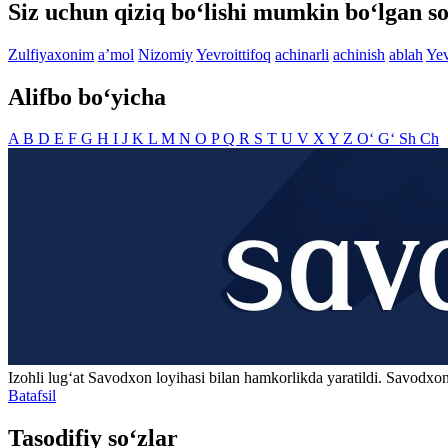
Siz uchun qiziq bo‘lishi mumkin bo‘lgan so
Zulfiyaxonim
aʼmol
Nizomiy
Yevroittifoq
achinarli
achinish
ablah
Yev
Alifbo bo‘yicha
A
B
D
E
F
G
H
I
J
K
L
M
N
O
P
Q
R
S
T
U
V
X
Y
Z
O‘
G‘
Sh
Ch
Izohli lugʻat
Savodxon
loyihasi bilan hamkorlikda yaratildi. Savodxon
Batafsil
Tasodifiy so‘zlar