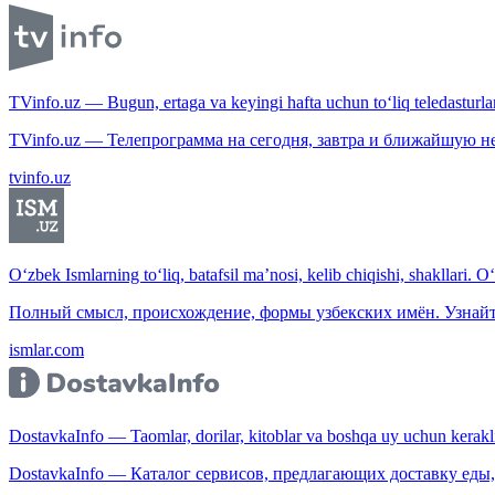
TVinfo.uz — Bugun, ertaga va keyingi hafta uchun to‘liq teledasturlar
TVinfo.uz — Телепрограмма на сегодня, завтра и ближайшую н
tvinfo.uz
O‘zbek Ismlarning to‘liq, batafsil ma’nosi, kelib chiqishi, shakllari. O
Полный смысл, происхождение, формы узбекских имён. Узнайт
ismlar.com
DostavkaInfo — Taomlar, dorilar, kitoblar va boshqa uy uchun kerakli b
DostavkaInfo — Каталог сервисов, предлагающих доставку еды, 