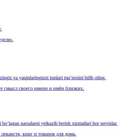
.
еделю.
‘zingiz va yaqinlaringizni ismlari ma’nosini bilib oling.
е смысл своего имени и имён близких.
o‘lagan narsalarni yetkazib berish xizmatlari bor servislar.
лекарств, книг и товаров для дома.