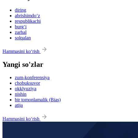
diring
abrishimdo‘z
respublikachi
burg‘i
zarhal
solqalan
Hammasini ko‘rish
Yangi so'zlar
zum-konferensiya
chobuksuvor
okklyuziya
nishin
bir tomonlamalik (Bias)
atija
Hammasini ko‘rish