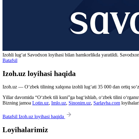
Izohli lugʻat
Savodxon
loyihasi bilan hamkorlikda yaratildi. Savodxon
Batafsil
Izoh.uz loyihasi haqida
Izoh.uz — O‘zbek tilining xalqona izohli lug‘ati 35 000 dan ortiq so‘zl
Yillar davomida “O‘zbek tili kuni”ga bag‘ishlab, o‘zbek tilini o‘rganuvc
Bizning jamoa
Lotin.uz
,
Imlo.uz
,
Sinonim.uz
,
Sarlavha.com
loyihalar
Batafsil Izoh.uz loyihasi haqida
Loyihalarimiz