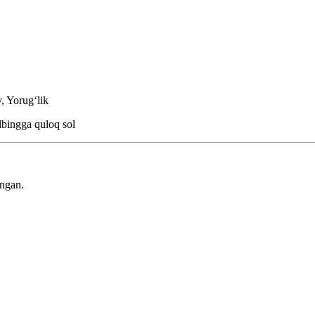
, Yorugʻlik
bingga quloq sol
ingan.