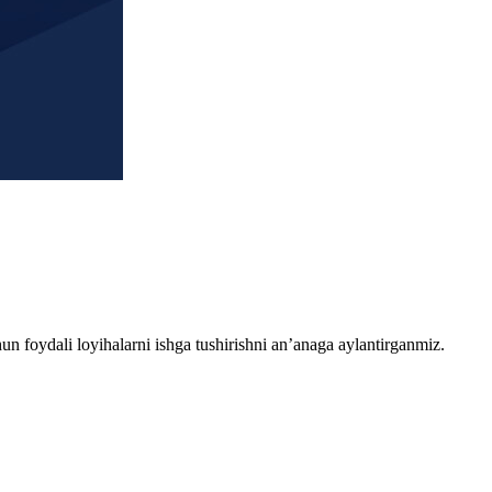
chun foydali loyihalarni ishga tushirishni an’anaga aylantirganmiz.