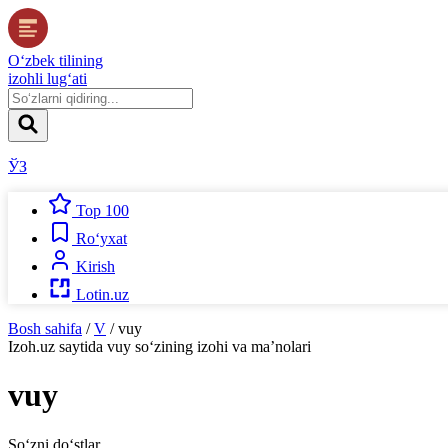
O‘zbek tilining
izohli lug‘ati
ЎЗ
Top 100
Ro‘yxat
Kirish
Lotin.uz
Bosh sahifa
/
V
/
vuy
Izoh.uz
saytida
vuy
so‘zining izohi va ma’nolari
vuy
So‘zni do‘stlar