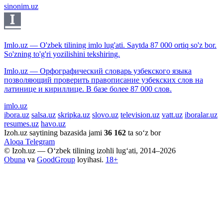
sinonim.uz
Imlo.uz — O'zbek tilining imlo lug'ati. Saytda 87 000 ortiq so'z bor.
So'zning to'g'ri yozilishini tekshiring.
Imlo.uz — Орфографический словарь узбекского языка
позволяющий проверить правописание узбекских слов на
латинице и кириллице. В базе более 87 000 слов.
imlo.uz
ibora.uz
salsa.uz
skripka.uz
slovo.uz
television.uz
vatt.uz
iboralar.uz
resumes.uz
havo.uz
Izoh.uz saytining bazasida jami
36 162
ta so‘z bor
Aloqa
Telegram
© Izoh.uz — O‘zbek tilining izohli lug‘ati, 2014–2026
Obuna
va
GoodGroup
loyihasi.
18+