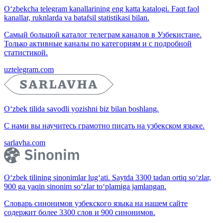
O‘zbekcha telegram kanallarining eng katta katalogi. Faqt faol
kanallar, ruknlarda va batafsil statistikasi bilan.
Самый большой каталог телеграм каналов в Узбекистане.
Только активные каналы по категориям и с подробной
статистикой.
uztelegram.com
O‘zbek tilida savodli yozishni biz bilan boshlang.
С нами вы научитесь грамотно писать на узбекском языке.
sarlavha.com
O‘zbek tilining sinonimlar lug‘ati. Saytda 3300 tadan ortiq so‘zlar,
900 ga yaqin sinonim so‘zlar to‘plamiga jamlangan.
Словарь синонимов узбекского языка на нашем сайте
содержит более 3300 слов и 900 синонимов.