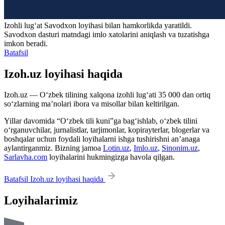
Izohli lugʻat
Savodxon
loyihasi bilan hamkorlikda yaratildi.
Savodxon dasturi matndagi imlo xatolarini aniqlash va tuzatishga
imkon beradi.
Batafsil
Izoh.uz loyihasi haqida
Izoh.uz — O‘zbek tilining xalqona izohli lug‘ati 35 000 dan ortiq
so‘zlarning ma’nolari ibora va misollar bilan keltirilgan.
Yillar davomida “O‘zbek tili kuni”ga bag‘ishlab, o‘zbek tilini
o‘rganuvchilar, jurnalistlar, tarjimonlar, kopirayterlar, blogerlar va
boshqalar uchun foydali loyihalarni ishga tushirishni an’anaga
aylantirganmiz. Bizning jamoa
Lotin.uz
,
Imlo.uz
,
Sinonim.uz
,
Sarlavha.com
loyihalarini hukmingizga havola qilgan.
Batafsil Izoh.uz loyihasi haqida
Loyihalarimiz