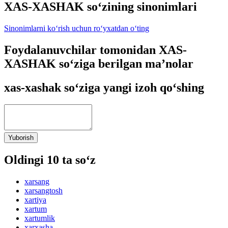
XAS-XASHAK so‘zining sinonimlari
Sinonimlarni ko‘rish uchun ro‘yxatdan o‘ting
Foydalanuvchilar tomonidan XAS-
XASHAK so‘ziga berilgan ma’nolar
xas-xashak so‘ziga yangi izoh qo‘shing
Yuborish
Oldingi 10 ta so‘z
xarsang
xarsangtosh
xartiya
xartum
xartumlik
xarxasha