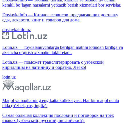
kerakli bo‘lagan narsalarni yetkazib berish xizmatlari bor servislar.
DostavkaInfo — Каталог сервисов, предлагающих доставку
еды, лекарств, книг и товаров для дома.
dostavkainfo.uz
Lotin.uz — foydalanuvchilarga berilgan matnni lotindan kirillga va
aksincha o‘girish xizmatini taklif etadi.
Lotin.uz — поможет транслитерировать с узбекской
кириллицы на латиницу и обратно. Легко!
lotin.uz
Maqol va naqllarning eng katta kolleksiyasi. Har bir maqol uchta
tilda (o‘zbek, rus, ingliz).
Самая большая коллекция пословиц и поговорок на трёх
языках (узбекский, русский, английский).