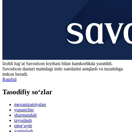
Izohli lugʻat
Savodxon
loyihasi bilan hamkorlikda yaratildi.
Savodxon dasturi matndagi imlo xatolarini aniqlash va tuzatishga
imkon beradi.
Batafsil
Tasodifiy so‘zlar
mexanizatsiyalan
yupanchiq
sharmandali
tayoqlash
qing‘aytir
xomtalash