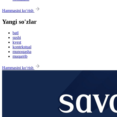
Hammasini ko‘rish
Yangi so'zlar
batl
sushi
kvest
kontekstual
munoqasha
muqarrib
Hammasini ko‘rish