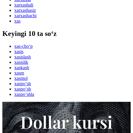
xarxashali
xarxashasiz
xarxashachi
xas
Keyingi 10 ta so‘z
xas-cho‘p
xasis
xasislash
xasislik
xaskash
xasm
xasmol
xaspo‘sh
xaspo‘sh
xaspo‘shla