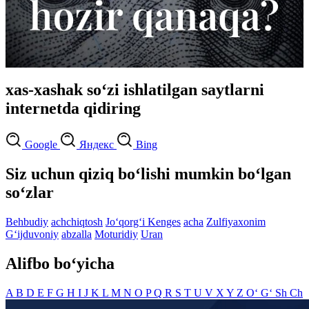
xas-xashak so‘zi ishlatilgan saytlarni
internetda qidiring
Google
Яндекс
Bing
Siz uchun qiziq bo‘lishi mumkin bo‘lgan
so‘zlar
Behbudiy
achchiqtosh
Jo‘qorg‘i Kenges
acha
Zulfiyaxonim
G‘ijduvoniy
abzalla
Moturidiy
Uran
Alifbo bo‘yicha
A
B
D
E
F
G
H
I
J
K
L
M
N
O
P
Q
R
S
T
U
V
X
Y
Z
O‘
G‘
Sh
Ch