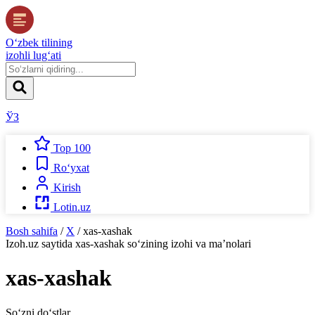
O‘zbek tilining
izohli lug‘ati
ЎЗ
Top 100
Ro‘yxat
Kirish
Lotin.uz
Bosh sahifa
/
X
/
xas-xashak
Izoh.uz
saytida
xas-xashak
so‘zining izohi va ma’nolari
xas-xashak
So‘zni do‘stlar