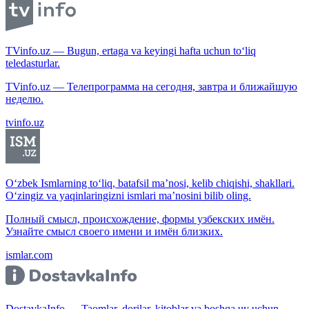
TVinfo.uz — Bugun, ertaga va keyingi hafta uchun to‘liq
teledasturlar.
TVinfo.uz — Телепрограмма на сегодня, завтра и ближайшую
неделю.
tvinfo.uz
O‘zbek Ismlarning to‘liq, batafsil ma’nosi, kelib chiqishi, shakllari.
O‘zingiz va yaqinlaringizni ismlari ma’nosini bilib oling.
Полный смысл, происхождение, формы узбекских имён.
Узнайте смысл своего имени и имён близких.
ismlar.com
DostavkaInfo — Taomlar, dorilar, kitoblar va boshqa uy uchun