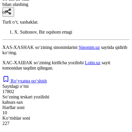
bilan ulashing
ot
Turli oʻt, xashaklar.
X. Sultonov, Bir oqshom ertagi
XAS-XASHAK
so‘zining sinonimlarini
Sinonim.uz
saytida qidirib
ko‘ring.
ХАС-ХАШАК
so‘zining kirillcha yozilishi
Lotin.uz
sayti
tomonidan taqdim qilingan.
Ro‘yxatga qo‘shish
Saytdagi o‘rni
17802
So‘zning teskari yozilishi
kahsax-sax
Harflar soni
10
Ko‘rishlar soni
227