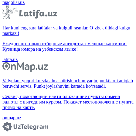
maqollar.uz
Har kuni eng sara latifalar va kulguli rasmlar. O‘zbek tilidagi kulgu
markazi!
Ежедневно только отборные анекдоты, смешные картинки.
Кузница юмора на узбекском языке!
latifa.uz
Valyutani yuqori kursda almashtirish uchun yaqin punktlarni aniqlab
beruvchi servis. Punkt joylashuvini kartada ko‘rsatadi.
Сервис, помогающий найти ближайшие пункты обмена
валюты с выгодным курсом. Покажет местоположение пункта
прямо на карте.
onmap.uz