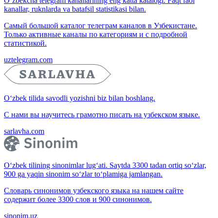
O‘zbekcha telegram kanallarining eng katta katalogi. Faqt faol
kanallar, ruknlarda va batafsil statistikasi bilan.
Самый большой каталог телеграм каналов в Узбекистане.
Только активные каналы по категориям и с подробной
статистикой.
uztelegram.com
O‘zbek tilida savodli yozishni biz bilan boshlang.
С нами вы научитесь грамотно писать на узбекском языке.
sarlavha.com
O‘zbek tilining sinonimlar lug‘ati. Saytda 3300 tadan ortiq so‘zlar,
900 ga yaqin sinonim so‘zlar to‘plamiga jamlangan.
Словарь синонимов узбекского языка на нашем сайте
содержит более 3300 слов и 900 синонимов.
sinonim.uz