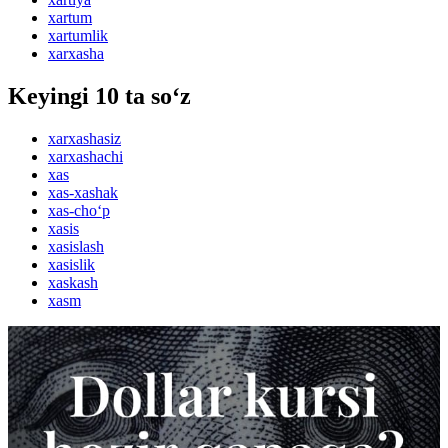
xartum
xartumlik
xarxasha
Keyingi 10 ta so‘z
xarxashasiz
xarxashachi
xas
xas-xashak
xas-cho‘p
xasis
xasislash
xasislik
xaskash
xasm