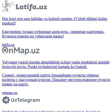
Har kuni eng sara latifalar va kulguli rasmlar. O‘zbek tilidagi kulgu
markazi!
Ежедневно только отборные анекдоты, смешные картинки.
Кузница юмора на узбекском языке!
latifa.uz
Valyutani yuqori kursda almashtirish uchun yaqin punktlarni aniqlab
beruvchi servis. Punkt joylashuvini kartada ko‘rsatadi.
Сервис, помогающий найти ближайшие пункты обмена
валюты с выгодным курсом. Покажет местоположение пункта
прямо на карте.
onmap.uz