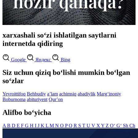
xarxashali so‘zi ishlatilgan saytlarni
internetda qidiring
Google
Яндекс
Bing
Siz uchun qiziq bo‘lishi mumkin bo‘lgan
so‘zlar
Yevroittifoq
Behbudiy
aʼlam
achimsiq
abadiylik
Marg‘inoniy
Boburnoma
abituriyent
Qurʼon
Alifbo bo‘yicha
A
B
D
E
F
G
H
I
J
K
L
M
N
O
P
Q
R
S
T
U
V
X
Y
Z
O‘
G‘
Sh
Ch