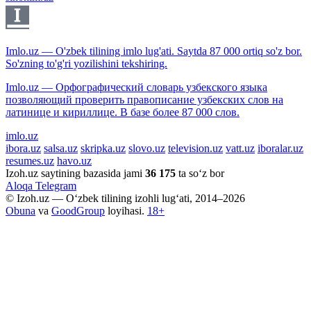
Imlo.uz — O'zbek tilining imlo lug'ati. Saytda 87 000 ortiq so'z bor.
So'zning to'g'ri yozilishini tekshiring.
Imlo.uz — Орфографический словарь узбекского языка
позволяющий проверить правописание узбекских слов на
латинице и кириллице. В базе более 87 000 слов.
imlo.uz
ibora.uz
salsa.uz
skripka.uz
slovo.uz
television.uz
vatt.uz
iboralar.uz
resumes.uz
havo.uz
Izoh.uz saytining bazasida jami
36 175
ta so‘z bor
Aloqa
Telegram
© Izoh.uz — O‘zbek tilining izohli lug‘ati, 2014–2026
Obuna
va
GoodGroup
loyihasi.
18+