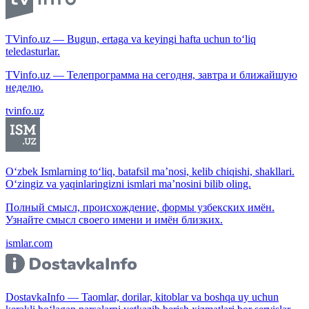
TVinfo.uz — Bugun, ertaga va keyingi hafta uchun to‘liq
teledasturlar.
TVinfo.uz — Телепрограмма на сегодня, завтра и ближайшую
неделю.
tvinfo.uz
O‘zbek Ismlarning to‘liq, batafsil ma’nosi, kelib chiqishi, shakllari.
O‘zingiz va yaqinlaringizni ismlari ma’nosini bilib oling.
Полный смысл, происхождение, формы узбекских имён.
Узнайте смысл своего имени и имён близких.
ismlar.com
DostavkaInfo — Taomlar, dorilar, kitoblar va boshqa uy uchun