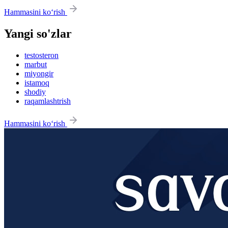
Hammasini ko‘rish
Yangi so'zlar
testosteron
marbut
miyongir
istamoq
shodiy
raqamlashtrish
Hammasini ko‘rish