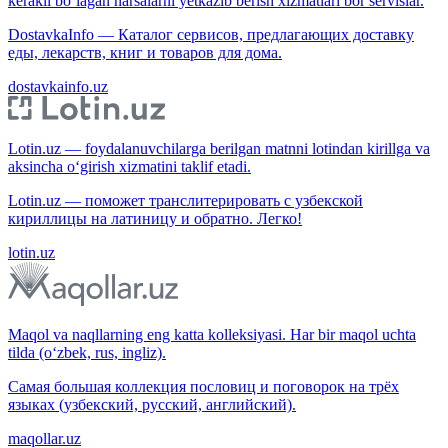
kerakli bo‘lagan narsalarni yetkazib berish xizmatlari bor servislar.
DostavkaInfo — Каталог сервисов, предлагающих доставку
еды, лекарств, книг и товаров для дома.
dostavkainfo.uz
Lotin.uz — foydalanuvchilarga berilgan matnni lotindan kirillga va
aksincha o‘girish xizmatini taklif etadi.
Lotin.uz — поможет транслитерировать с узбекской
кириллицы на латиницу и обратно. Легко!
lotin.uz
Maqol va naqllarning eng katta kolleksiyasi. Har bir maqol uchta
tilda (o‘zbek, rus, ingliz).
Самая большая коллекция пословиц и поговорок на трёх
языках (узбекский, русский, английский).
maqollar.uz