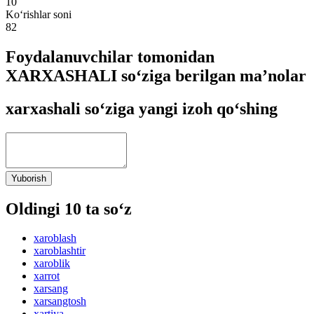
10
Ko‘rishlar soni
82
Foydalanuvchilar tomonidan
XARXASHALI so‘ziga berilgan ma’nolar
xarxashali so‘ziga yangi izoh qo‘shing
Yuborish
Oldingi 10 ta so‘z
xaroblash
xaroblashtir
xaroblik
xarrot
xarsang
xarsangtosh
xartiya