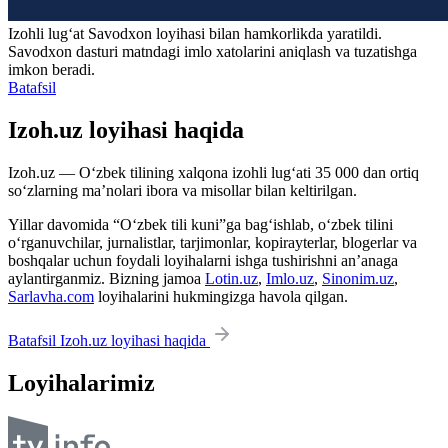
Izohli lugʻat
Savodxon
loyihasi bilan hamkorlikda yaratildi.
Savodxon dasturi matndagi imlo xatolarini aniqlash va tuzatishga
imkon beradi.
Batafsil
Izoh.uz loyihasi haqida
Izoh.uz — O‘zbek tilining xalqona izohli lug‘ati 35 000 dan ortiq
so‘zlarning ma’nolari ibora va misollar bilan keltirilgan.
Yillar davomida “O‘zbek tili kuni”ga bag‘ishlab, o‘zbek tilini
o‘rganuvchilar, jurnalistlar, tarjimonlar, kopirayterlar, blogerlar va
boshqalar uchun foydali loyihalarni ishga tushirishni an’anaga
aylantirganmiz. Bizning jamoa
Lotin.uz
,
Imlo.uz
,
Sinonim.uz
,
Sarlavha.com
loyihalarini hukmingizga havola qilgan.
Batafsil Izoh.uz loyihasi haqida
Loyihalarimiz