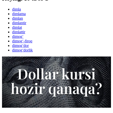
dimla
dimlama
dimlan
dimlantir
dimlat
dimlattir
dimog‘
dimog‘-firoq
dimog‘dor
dimog‘dorlik