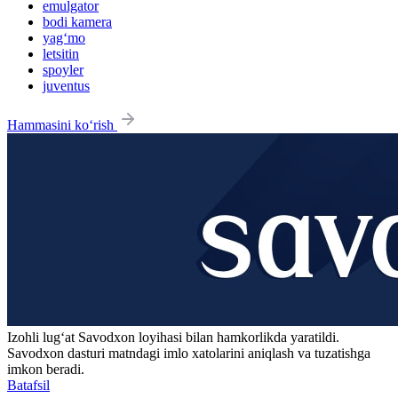
emulgator
bodi kamera
yag‘mo
letsitin
spoyler
juventus
Hammasini ko‘rish
Izohli lugʻat
Savodxon
loyihasi bilan hamkorlikda yaratildi.
Savodxon dasturi matndagi imlo xatolarini aniqlash va tuzatishga
imkon beradi.
Batafsil