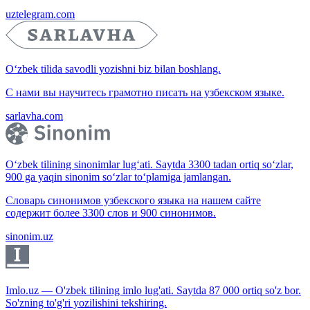
uztelegram.com
O‘zbek tilida savodli yozishni biz bilan boshlang.
С нами вы научитесь грамотно писать на узбекском языке.
sarlavha.com
O‘zbek tilining sinonimlar lug‘ati. Saytda 3300 tadan ortiq so‘zlar,
900 ga yaqin sinonim so‘zlar to‘plamiga jamlangan.
Словарь синонимов узбекского языка на нашем сайте
содержит более 3300 слов и 900 синонимов.
sinonim.uz
Imlo.uz — O'zbek tilining imlo lug'ati. Saytda 87 000 ortiq so'z bor.
So'zning to'g'ri yozilishini tekshiring.