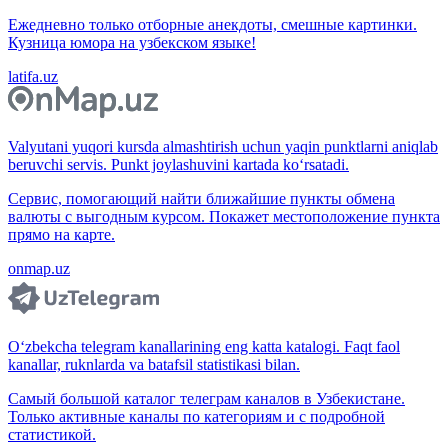
Ежедневно только отборные анекдоты, смешные картинки.
Кузница юмора на узбекском языке!
latifa.uz
Valyutani yuqori kursda almashtirish uchun yaqin punktlarni aniqlab
beruvchi servis. Punkt joylashuvini kartada ko‘rsatadi.
Сервис, помогающий найти ближайшие пункты обмена
валюты с выгодным курсом. Покажет местоположение пункта
прямо на карте.
onmap.uz
O‘zbekcha telegram kanallarining eng katta katalogi. Faqt faol
kanallar, ruknlarda va batafsil statistikasi bilan.
Самый большой каталог телеграм каналов в Узбекистане.
Только активные каналы по категориям и с подробной
статистикой.