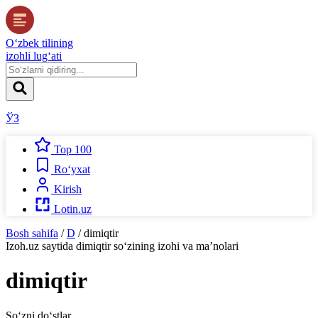
O‘zbek tilining
izohli lug‘ati
ЎЗ
Top 100
Ro‘yxat
Kirish
Lotin.uz
Bosh sahifa
/
D
/
dimiqtir
Izoh.uz
saytida
dimiqtir
so‘zining izohi va ma’nolari
dimiqtir
So‘zni do‘stlar