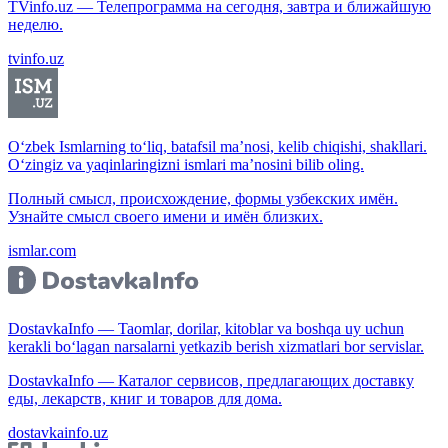
TVinfo.uz — Телепрограмма на сегодня, завтра и ближайшую
неделю.
tvinfo.uz
O‘zbek Ismlarning to‘liq, batafsil ma’nosi, kelib chiqishi, shakllari.
O‘zingiz va yaqinlaringizni ismlari ma’nosini bilib oling.
Полный смысл, происхождение, формы узбекских имён.
Узнайте смысл своего имени и имён близких.
ismlar.com
DostavkaInfo — Taomlar, dorilar, kitoblar va boshqa uy uchun
kerakli bo‘lagan narsalarni yetkazib berish xizmatlari bor servislar.
DostavkaInfo — Каталог сервисов, предлагающих доставку
еды, лекарств, книг и товаров для дома.
dostavkainfo.uz