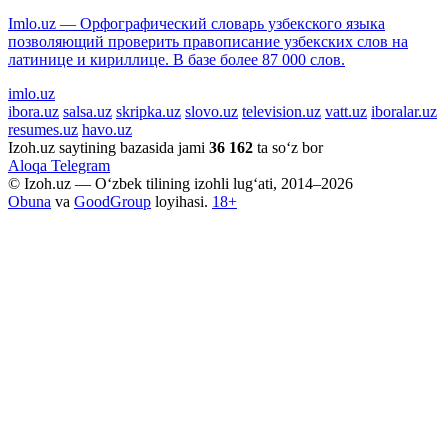
Imlo.uz — Орфографический словарь узбекского языка
позволяющий проверить правописание узбекских слов на
латинице и кириллице. В базе более 87 000 слов.
imlo.uz
ibora.uz
salsa.uz
skripka.uz
slovo.uz
television.uz
vatt.uz
iboralar.uz
resumes.uz
havo.uz
Izoh.uz saytining bazasida jami
36 162
ta so‘z bor
Aloqa
Telegram
© Izoh.uz — O‘zbek tilining izohli lug‘ati, 2014–2026
Obuna
va
GoodGroup
loyihasi.
18+