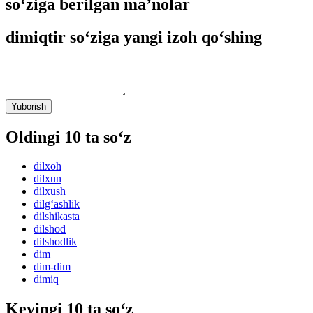
so‘ziga berilgan ma’nolar
dimiqtir so‘ziga yangi izoh qo‘shing
Yuborish
Oldingi 10 ta so‘z
dilxoh
dilxun
dilxush
dilg‘ashlik
dilshikasta
dilshod
dilshodlik
dim
dim-dim
dimiq
Keyingi 10 ta so‘z