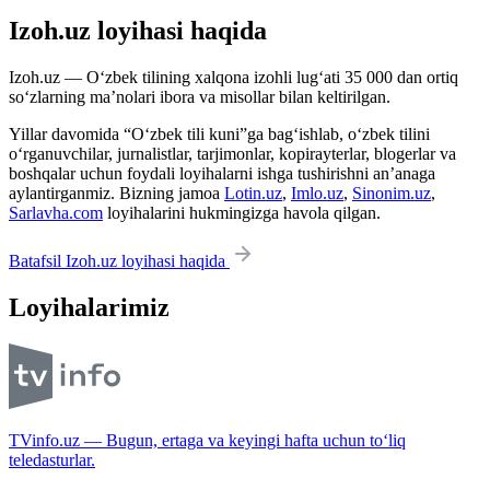
Izoh.uz loyihasi haqida
Izoh.uz — O‘zbek tilining xalqona izohli lug‘ati 35 000 dan ortiq
so‘zlarning ma’nolari ibora va misollar bilan keltirilgan.
Yillar davomida “O‘zbek tili kuni”ga bag‘ishlab, o‘zbek tilini
o‘rganuvchilar, jurnalistlar, tarjimonlar, kopirayterlar, blogerlar va
boshqalar uchun foydali loyihalarni ishga tushirishni an’anaga
aylantirganmiz. Bizning jamoa
Lotin.uz
,
Imlo.uz
,
Sinonim.uz
,
Sarlavha.com
loyihalarini hukmingizga havola qilgan.
Batafsil Izoh.uz loyihasi haqida
Loyihalarimiz
TVinfo.uz — Bugun, ertaga va keyingi hafta uchun to‘liq
teledasturlar.