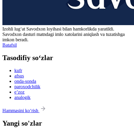
Izohli lugʻat
Savodxon
loyihasi bilan hamkorlikda yaratildi.
Savodxon dasturi matndagi imlo xatolarini aniqlash va tuzatishga
imkon beradi.
Batafsil
Tasodifiy so‘zlar
kufr
afsus
onda-sonda
paroxodchilik
eʼzoz
analogik
Hammasini ko‘rish
Yangi so'zlar