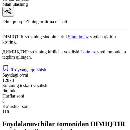
bilan ulashing
fe’l
Dimiqmoq feʼlining orttirma nisbati.
DIMIQTIR
so‘zining sinonimlarini
Sinonim.uz
saytida qidirib
ko‘ring.
ДИМИҚТИР
so‘zining kirillcha yozilishi
Lotin.uz
sayti tomonidan
taqdim qilingan.
Ro‘yxatga qo‘shish
Saytdagi o‘rni
12873
So‘zning teskari yozilishi
ritqimid
Harflar soni
8
Ko‘rishlar soni
116
Foydalanuvchilar tomonidan DIMIQTIR