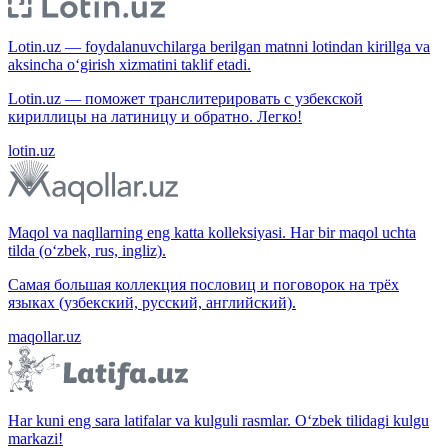
Lotin.uz — foydalanuvchilarga berilgan matnni lotindan kirillga va
aksincha o‘girish xizmatini taklif etadi.
Lotin.uz — поможет транслитерировать с узбекской
кириллицы на латиницу и обратно. Легко!
lotin.uz
Maqol va naqllarning eng katta kolleksiyasi. Har bir maqol uchta
tilda (o‘zbek, rus, ingliz).
Самая большая коллекция пословиц и поговорок на трёх
языках (узбекский, русский, английский).
maqollar.uz
Har kuni eng sara latifalar va kulguli rasmlar. O‘zbek tilidagi kulgu
markazi!