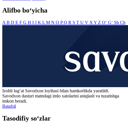
Alifbo bo‘yicha
A
B
D
E
F
G
H
I
J
K
L
M
N
O
P
Q
R
S
T
U
V
X
Y
Z
O‘
G‘
Sh
Ch
Izohli lugʻat
Savodxon
loyihasi bilan hamkorlikda yaratildi.
Savodxon dasturi matndagi imlo xatolarini aniqlash va tuzatishga
imkon beradi.
Batafsil
Tasodifiy so‘zlar