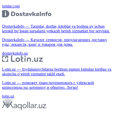
ismlar.com
DostavkaInfo — Taomlar, dorilar, kitoblar va boshqa uy uchun
kerakli bo‘lagan narsalarni yetkazib berish xizmatlari bor servislar.
DostavkaInfo — Каталог сервисов, предлагающих доставку
еды, лекарств, книг и товаров для дома.
dostavkainfo.uz
Lotin.uz — foydalanuvchilarga berilgan matnni lotindan kirillga va
aksincha o‘girish xizmatini taklif etadi.
Lotin.uz — поможет транслитерировать с узбекской
кириллицы на латиницу и обратно. Легко!
lotin.uz