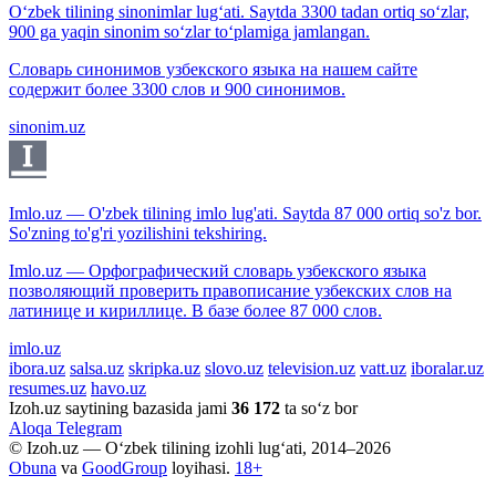
O‘zbek tilining sinonimlar lug‘ati. Saytda 3300 tadan ortiq so‘zlar,
900 ga yaqin sinonim so‘zlar to‘plamiga jamlangan.
Словарь синонимов узбекского языка на нашем сайте
содержит более 3300 слов и 900 синонимов.
sinonim.uz
Imlo.uz — O'zbek tilining imlo lug'ati. Saytda 87 000 ortiq so'z bor.
So'zning to'g'ri yozilishini tekshiring.
Imlo.uz — Орфографический словарь узбекского языка
позволяющий проверить правописание узбекских слов на
латинице и кириллице. В базе более 87 000 слов.
imlo.uz
ibora.uz
salsa.uz
skripka.uz
slovo.uz
television.uz
vatt.uz
iboralar.uz
resumes.uz
havo.uz
Izoh.uz saytining bazasida jami
36 172
ta so‘z bor
Aloqa
Telegram
© Izoh.uz — O‘zbek tilining izohli lug‘ati, 2014–2026
Obuna
va
GoodGroup
loyihasi.
18+