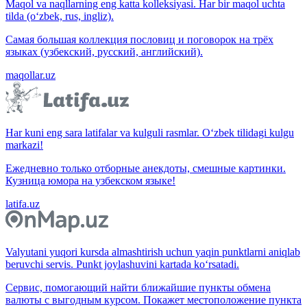
Maqol va naqllarning eng katta kolleksiyasi. Har bir maqol uchta
tilda (o‘zbek, rus, ingliz).
Самая большая коллекция пословиц и поговорок на трёх
языках (узбекский, русский, английский).
maqollar.uz
Har kuni eng sara latifalar va kulguli rasmlar. O‘zbek tilidagi kulgu
markazi!
Ежедневно только отборные анекдоты, смешные картинки.
Кузница юмора на узбекском языке!
latifa.uz
Valyutani yuqori kursda almashtirish uchun yaqin punktlarni aniqlab
beruvchi servis. Punkt joylashuvini kartada ko‘rsatadi.
Сервис, помогающий найти ближайшие пункты обмена
валюты с выгодным курсом. Покажет местоположение пункта