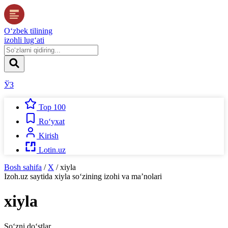
O‘zbek tilining
izohli lug‘ati
ЎЗ
Top 100
Ro‘yxat
Kirish
Lotin.uz
Bosh sahifa
/
X
/
xiyla
Izoh.uz
saytida
xiyla
so‘zining izohi va ma’nolari
xiyla
So‘zni do‘stlar