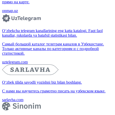
прямо на карте.
onmap.uz
O‘zbekcha telegram kanallarining eng katta katalogi. Faqt faol
kanallar, ruknlarda va batafsil statistikasi bilan.
Самый большой каталог телеграм каналов в Узбекистане.
Только активные каналы по категориям и с подробной
статистикой.
uztelegram.com
O‘zbek tilida savodli yozishni biz bilan boshlang.
С нами вы научитесь грамотно писать на узбекском языке.
sarlavha.com