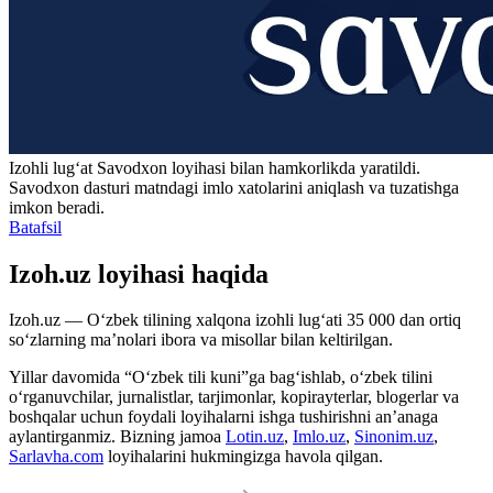
Izohli lugʻat
Savodxon
loyihasi bilan hamkorlikda yaratildi.
Savodxon dasturi matndagi imlo xatolarini aniqlash va tuzatishga
imkon beradi.
Batafsil
Izoh.uz loyihasi haqida
Izoh.uz — O‘zbek tilining xalqona izohli lug‘ati 35 000 dan ortiq
so‘zlarning ma’nolari ibora va misollar bilan keltirilgan.
Yillar davomida “O‘zbek tili kuni”ga bag‘ishlab, o‘zbek tilini
o‘rganuvchilar, jurnalistlar, tarjimonlar, kopirayterlar, blogerlar va
boshqalar uchun foydali loyihalarni ishga tushirishni an’anaga
aylantirganmiz. Bizning jamoa
Lotin.uz
,
Imlo.uz
,
Sinonim.uz
,
Sarlavha.com
loyihalarini hukmingizga havola qilgan.