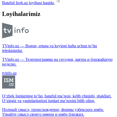
Batafsil Izoh.uz loyihasi haqida
Loyihalarimiz
TVinfo.uz — Bugun, ertaga va keyingi hafta uchun to‘liq
teledasturlar.
TVinfo.uz — Телепрограмма на сегодня, завтра и ближайшую
неделю.
tvinfo.uz
O‘zbek Ismlarning to‘liq, batafsil ma’nosi, kelib chiqishi, shakllari.
O‘zingiz va yaqinlaringizni ismlari ma’nosini bilib oling.
Полный смысл, происхождение, формы узбекских имён.
Узнайте смысл своего имени и имён близких.