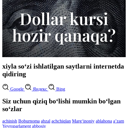
xiyla so‘zi ishlatilgan saytlarni internetda
qidiring
Google
Яндекс
Bing
Siz uchun qiziq bo‘lishi mumkin bo‘lgan
so‘zlar
achinish
Boburnoma
abzal
achchiqlan
Marg‘inoniy
ablahona
aʼzam
Yevroparlament
abbosiy