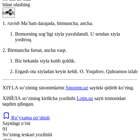
bilan ulashing
ravish
1.
ravish
Maʼlum darajada, birmuncha, ancha.
Bemorning sogʻligi xiyla yaxshilandi. U sendan xiyla
yoshroq.
2. Birmuncha fursat, ancha vaqt.
Biz bekatda xiyla kutib qoldik.
Ergash ota xiyladan keyin keldi.
O. Yoqubov, Qahramon izlab
XIYLA
so‘zining sinonimlarini
Sinonim.uz
saytida qidirib ko‘ring.
ХИЙЛА
so‘zining kirillcha yozilishi
Lotin.uz
sayti tomonidan
taqdim qilingan.
Ro‘yxatga qo‘shish
Saytdagi o‘rni
91
So‘zning teskari yozilishi