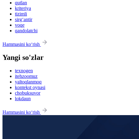
qutlan
kriteriya
tizimli
sirg‘antir
voqe
qandolatchi
Hammasini ko‘rish
Yangi so'zlar
texnogen
itehzoomuz
yaltoqlanmoq
kontekst oynasi
chobuksuvor
lokdaun
Hammasini ko‘rish