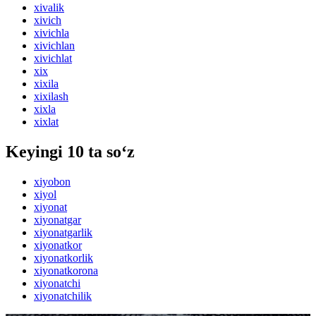
xivalik
xivich
xivichla
xivichlan
xivichlat
xix
xixila
xixilash
xixla
xixlat
Keyingi 10 ta so‘z
xiyobon
xiyol
xiyonat
xiyonatgar
xiyonatgarlik
xiyonatkor
xiyonatkorlik
xiyonatkorona
xiyonatchi
xiyonatchilik