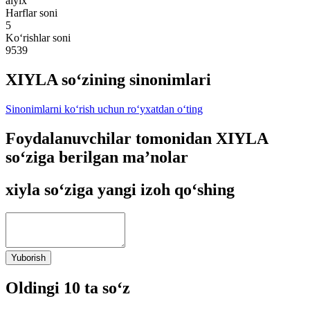
alyix
Harflar soni
5
Ko‘rishlar soni
9539
XIYLA so‘zining sinonimlari
Sinonimlarni ko‘rish uchun ro‘yxatdan o‘ting
Foydalanuvchilar tomonidan XIYLA
so‘ziga berilgan ma’nolar
xiyla so‘ziga yangi izoh qo‘shing
Yuborish
Oldingi 10 ta so‘z