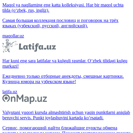
Maqol va naqllarning eng katta kolleksiyasi. Har bir maqol uchta
tilda (o‘zbek, rus, ingliz).
Самая большая коллекция пословиц и поговорок на трёх
языках (узбекский, русский, английский).
maqollar.uz
Har kuni eng sara latifalar va kulguli rasmlar. O‘zbek tilidagi kulgu
markazi!
Ежедневно только отборные анекдоты, смешные картинки.
Кузница юмора на узбекском языке!
latifa.uz
Valyutani yuqori kursda almashtirish uchun yaqin punktlarni aniqlab
beruvchi servis. Punkt joylashuvini kartada ko‘rsatadi.
Сервис, помогающий найти ближайшие пункты обмена