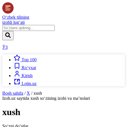
O‘zbek tilining
izohli lug‘ati
ЎЗ
Top 100
Ro‘yxat
Kirish
Lotin.uz
Bosh sahifa
/
X
/
xush
Izoh.uz
saytida
xush
so‘zining izohi va ma’nolari
xush
So‘zni do‘stlar