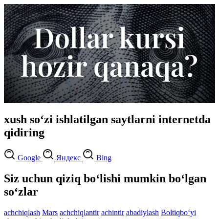
xush so‘zi ishlatilgan saytlarni internetda
qidiring
Google
Яндекс
Bing
Siz uchun qiziq bo‘lishi mumkin bo‘lgan
so‘zlar
achchiqlash
Mars
achchiqlantir
achintir
abadiylash
Boltiqbo‘yi