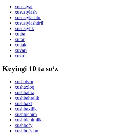
xususiyat
xususiylash
xususiylashtir
xususiylashtiril
xususiylik
xutba
xutor
xuttak
xuvari
xuzu’
Keyingi 10 ta so‘z
xushatvor
xushaxloq
xushbahra
xushbahralik
xushbaxt
xushbaxtlik
xushbichim
xushbichimlik
xushbo‘y
xushbo‘ylan