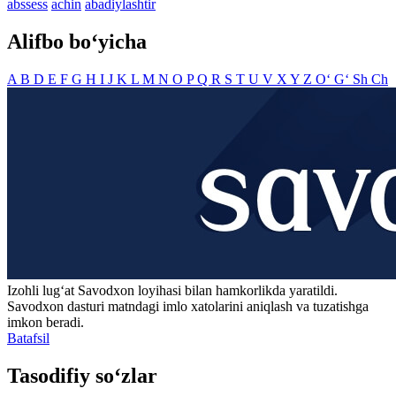
abssess
achin
abadiylashtir
Alifbo bo‘yicha
A
B
D
E
F
G
H
I
J
K
L
M
N
O
P
Q
R
S
T
U
V
X
Y
Z
O‘
G‘
Sh
Ch
Izohli lugʻat
Savodxon
loyihasi bilan hamkorlikda yaratildi.
Savodxon dasturi matndagi imlo xatolarini aniqlash va tuzatishga
imkon beradi.
Batafsil
Tasodifiy so‘zlar