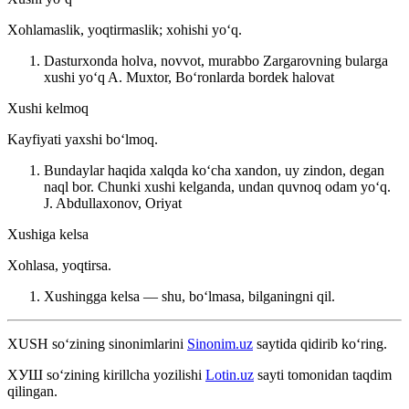
Xohlamaslik, yoqtirmaslik; xohishi yoʻq.
Dasturxonda holva, novvot, murabbo Zargarovning bularga
xushi yoʻq
A. Muxtor, Boʻronlarda bordek halovat
Xushi kelmoq
Kayfiyati yaxshi boʻlmoq.
Bundaylar haqida xalqda koʻcha xandon, uy zindon, degan
naql bor. Chunki xushi kelganda, undan quvnoq odam yoʻq.
J. Abdullaxonov, Oriyat
Xushiga kelsa
Xohlasa, yoqtirsa.
Xushingga kelsa — shu, boʻlmasa, bilganingni qil.
XUSH
so‘zining sinonimlarini
Sinonim.uz
saytida qidirib ko‘ring.
ХУШ
so‘zining kirillcha yozilishi
Lotin.uz
sayti tomonidan taqdim
qilingan.