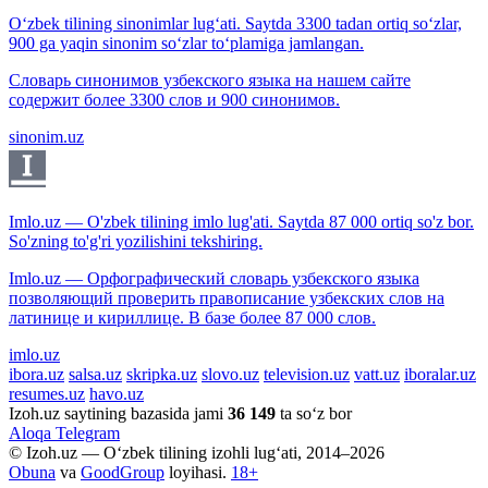
O‘zbek tilining sinonimlar lug‘ati. Saytda 3300 tadan ortiq so‘zlar,
900 ga yaqin sinonim so‘zlar to‘plamiga jamlangan.
Словарь синонимов узбекского языка на нашем сайте
содержит более 3300 слов и 900 синонимов.
sinonim.uz
Imlo.uz — O'zbek tilining imlo lug'ati. Saytda 87 000 ortiq so'z bor.
So'zning to'g'ri yozilishini tekshiring.
Imlo.uz — Орфографический словарь узбекского языка
позволяющий проверить правописание узбекских слов на
латинице и кириллице. В базе более 87 000 слов.
imlo.uz
ibora.uz
salsa.uz
skripka.uz
slovo.uz
television.uz
vatt.uz
iboralar.uz
resumes.uz
havo.uz
Izoh.uz saytining bazasida jami
36 149
ta so‘z bor
Aloqa
Telegram
© Izoh.uz — O‘zbek tilining izohli lug‘ati, 2014–2026
Obuna
va
GoodGroup
loyihasi.
18+