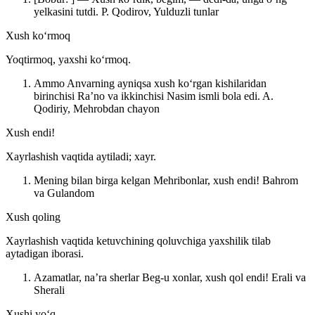
yelkasini tutdi.
P. Qodirov, Yulduzli tunlar
Xush koʻrmoq
Yoqtirmoq, yaxshi koʻrmoq.
Ammo Anvarning ayniqsa xush koʻrgan kishilaridan
birinchisi Raʼno va ikkinchisi Nasim ismli bola edi.
A.
Qodiriy, Mehrobdan chayon
Xush endi!
Xayrlashish vaqtida aytiladi; xayr.
Mening bilan birga kelgan Mehribonlar, xush endi!
Bahrom
va Gulandom
Xush qoling
Xayrlashish vaqtida ketuvchining qoluvchiga yaxshilik tilab
aytadigan iborasi.
Azamatlar, naʼra sherlar Beg-u xonlar, xush qol endi!
Erali va
Sherali
Xushi yoʻq