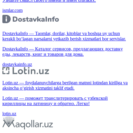
Узнайте смысл своего имени и имён близких.
ismlar.com
DostavkaInfo — Taomlar, dorilar, kitoblar va boshqa uy uchun
kerakli bo‘lagan narsalarni yetkazib berish xizmatlari bor servislar.
DostavkaInfo — Каталог сервисов, предлагающих доставку
еды, лекарств, книг и товаров для дома.
dostavkainfo.uz
Lotin.uz — foydalanuvchilarga berilgan matnni lotindan kirillga va
aksincha o‘girish xizmatini taklif etadi.
Lotin.uz — поможет транслитерировать с узбекской
кириллицы на латиницу и обратно. Легко!
lotin.uz