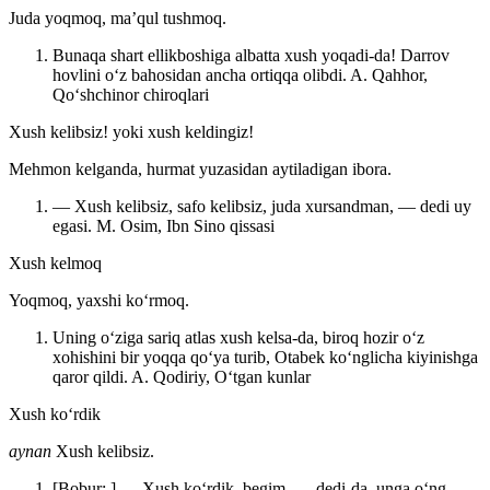
Juda yoqmoq, maʼqul tushmoq.
Bunaqa shart ellikboshiga albatta xush yoqadi-da! Darrov
hovlini oʻz bahosidan ancha ortiqqa olibdi.
A. Qahhor,
Qoʻshchinor chiroqlari
Xush kelibsiz! yoki xush keldingiz!
Mehmon kelganda, hurmat yuzasidan aytiladigan ibora.
— Xush kelibsiz, safo kelibsiz, juda xursandman, — dedi uy
egasi.
M. Osim, Ibn Sino qissasi
Xush kelmoq
Yoqmoq, yaxshi koʻrmoq.
Uning oʻziga sariq atlas xush kelsa-da, biroq hozir oʻz
xohishini bir yoqqa qoʻya turib, Otabek koʻnglicha kiyinishga
qaror qildi.
A. Qodiriy, Oʻtgan kunlar
Xush koʻrdik
aynan
Xush kelibsiz.
[Bobur: ] — Xush koʻrdik, begim, — dedi-da, unga oʻng