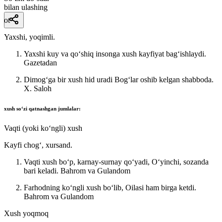
bilan ulashing
ot
Yaxshi, yoqimli.
Yaxshi kuy va qoʻshiq insonga xush kayfiyat bagʻishlaydi.
Gazetadan
Dimogʻga bir xush hid uradi Bogʻlar oshib kelgan shabboda.
X. Saloh
xush
soʻzi qatnashgan jumlalar:
Vaqti (yoki koʻngli) xush
Kayfi chogʻ, xursand.
Vaqti xush boʻp, karnay-surnay qoʻyadi, Oʻyinchi, sozanda
bari keladi.
Bahrom va Gulandom
Farhodning koʻngli xush boʻlib, Oilasi ham birga ketdi.
Bahrom va Gulandom
Xush yoqmoq