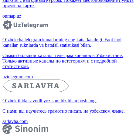
валюты с выгодным курсом. Покажет местоположение пункта
прямо на карте.
onmap.uz
O‘zbekcha telegram kanallarining eng katta katalogi. Faqt faol
kanallar, ruknlarda va batafsil statistikasi bilan.
Самый большой каталог телеграм каналов в Узбекистане.
Только активные каналы по категориям и с подробной
статистикой.
uztelegram.com
O‘zbek tilida savodli yozishni biz bilan boshlang.
С нами вы научитесь грамотно писать на узбекском языке.
sarlavha.com