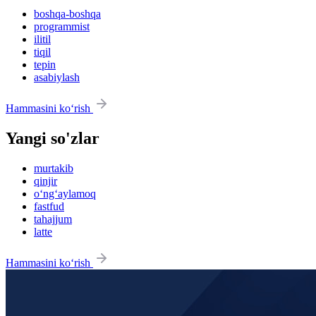
boshqa-boshqa
programmist
ilitil
tiqil
tepin
asabiylash
Hammasini ko‘rish
Yangi so'zlar
murtakib
qinjir
o‘ng‘aylamoq
fastfud
tahajjum
latte
Hammasini ko‘rish