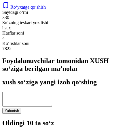
Ro‘yxatga qo‘shish
Saytdagi o‘rni
330
So‘zning teskari yozilishi
hsux
Harflar soni
4
Ko‘rishlar soni
7822
Foydalanuvchilar tomonidan XUSH
so‘ziga berilgan ma’nolar
xush so‘ziga yangi izoh qo‘shing
Yuborish
Oldingi 10 ta so‘z