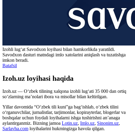
Izohli lugʻat
Savodxon
loyihasi bilan hamkorlikda yaratildi.
Savodxon dasturi matndagi imlo xatolarini aniqlash va tuzatishga
imkon beradi.
Batafsil
Izoh.uz loyihasi haqida
Izoh.uz — O‘zbek tilining xalqona izohli lug‘ati 35 000 dan ortiq
so‘zlarning ma’nolari ibora va misollar bilan keltirilgan.
Yillar davomida “O‘zbek tili kuni”ga bag‘ishlab, o‘zbek tilini
o‘rganuvchilar, jurnalistlar, tarjimonlar, kopirayterlar, blogerlar va
boshqalar uchun foydali loyihalarni ishga tushirishni an’anaga
aylantirganmiz. Bizning jamoa
Lotin.uz
,
Imlo.uz
,
Sinonim.uz
,
Sarlavha.com
loyihalarini hukmingizga havola qilgan.