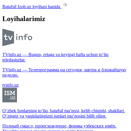
Batafsil Izoh.uz loyihasi haqida
Loyihalarimiz
TVinfo.uz — Bugun, ertaga va keyingi hafta uchun to‘liq
teledasturlar.
TVinfo.uz — Телепрограмма на сегодня, завтра и ближайшую
неделю.
tvinfo.uz
O‘zbek Ismlarning to‘liq, batafsil ma’nosi, kelib chiqishi, shakllari.
O‘zingiz va yaqinlaringizni ismlari ma’nosini bilib oling.
Полный смысл, происхождение, формы узбекских имён.