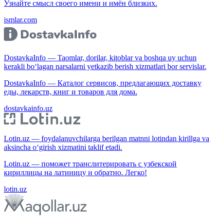
Узнайте смысл своего имени и имён близких.
ismlar.com
DostavkaInfo — Taomlar, dorilar, kitoblar va boshqa uy uchun
kerakli bo‘lagan narsalarni yetkazib berish xizmatlari bor servislar.
DostavkaInfo — Каталог сервисов, предлагающих доставку
еды, лекарств, книг и товаров для дома.
dostavkainfo.uz
Lotin.uz — foydalanuvchilarga berilgan matnni lotindan kirillga va
aksincha o‘girish xizmatini taklif etadi.
Lotin.uz — поможет транслитерировать с узбекской
кириллицы на латиницу и обратно. Легко!
lotin.uz