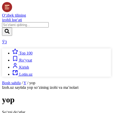
O‘zbek tilining
izohli lug‘ati
ЎЗ
Top 100
Ro‘yxat
Kirish
Lotin.uz
Bosh sahifa
/
Y
/
yop
Izoh.uz
saytida
yop
so‘zining izohi va ma’nolari
yop
So‘zni do‘stlar