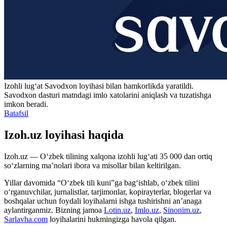
Izohli lugʻat
Savodxon
loyihasi bilan hamkorlikda yaratildi.
Savodxon dasturi matndagi imlo xatolarini aniqlash va tuzatishga
imkon beradi.
Batafsil
Izoh.uz loyihasi haqida
Izoh.uz — O‘zbek tilining xalqona izohli lug‘ati 35 000 dan ortiq
so‘zlarning ma’nolari ibora va misollar bilan keltirilgan.
Yillar davomida “O‘zbek tili kuni”ga bag‘ishlab, o‘zbek tilini
o‘rganuvchilar, jurnalistlar, tarjimonlar, kopirayterlar, blogerlar va
boshqalar uchun foydali loyihalarni ishga tushirishni an’anaga
aylantirganmiz. Bizning jamoa
Lotin.uz
,
Imlo.uz
,
Sinonim.uz
,
Sarlavha.com
loyihalarini hukmingizga havola qilgan.