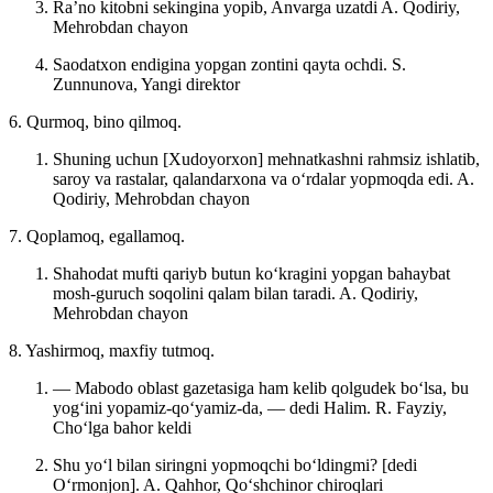
Raʼno kitobni sekingina yopib, Anvarga uzatdi
A. Qodiriy,
Mehrobdan chayon
Saodatxon endigina yopgan zontini qayta ochdi.
S.
Zunnunova, Yangi direktor
6. Qurmoq, bino qilmoq.
Shuning uchun [Xudoyorxon] mehnatkashni rahmsiz ishlatib,
saroy va rastalar, qalandarxona va oʻrdalar yopmoqda edi.
A.
Qodiriy, Mehrobdan chayon
7. Qoplamoq, egallamoq.
Shahodat mufti qariyb butun koʻkragini yopgan bahaybat
mosh-guruch soqolini qalam bilan taradi.
A. Qodiriy,
Mehrobdan chayon
8. Yashirmoq, maxfiy tutmoq.
— Mabodo oblast gazetasiga ham kelib qolgudek boʻlsa, bu
yogʻini yopamiz-qoʻyamiz-da, — dedi Halim.
R. Fayziy,
Choʻlga bahor keldi
Shu yoʻl bilan siringni yopmoqchi boʻldingmi? [dedi
Oʻrmonjon].
A. Qahhor, Qoʻshchinor chiroqlari