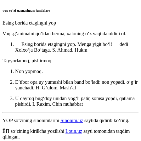
yop
soʻzi qatnashgan jumlalar:
Esing borida etagingni yop
Vaqt-gʻanimatni qoʻldan berma, xatoning oʻz vaqtida oldini ol.
— Esing borida etagingni yop. Menga yigit boʻl! — dedi
Xolxoʻja Boʻtaga.
S. Ahmad, Hukm
Tayyorlamoq, pishirmoq.
Non yopmoq.
Eʼtibor opa uy yumushi bilan band boʻladi: non yopadi, oʻgʻir
yanchadi.
H. Gʻulom, Mashʼal
U qayroq bugʻdoy unidan yogʻli patir, somsa yopdi, qatlama
pishirdi.
I. Raxim, Chin muhabbat
YOP
so‘zining sinonimlarini
Sinonim.uz
saytida qidirib ko‘ring.
ЁП
so‘zining kirillcha yozilishi
Lotin.uz
sayti tomonidan taqdim
qilingan.