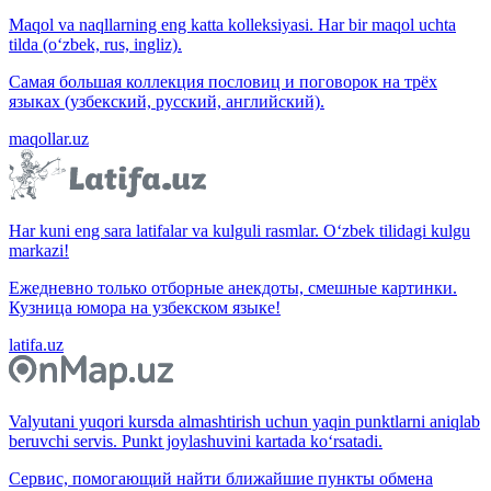
Maqol va naqllarning eng katta kolleksiyasi. Har bir maqol uchta
tilda (o‘zbek, rus, ingliz).
Самая большая коллекция пословиц и поговорок на трёх
языках (узбекский, русский, английский).
maqollar.uz
Har kuni eng sara latifalar va kulguli rasmlar. O‘zbek tilidagi kulgu
markazi!
Ежедневно только отборные анекдоты, смешные картинки.
Кузница юмора на узбекском языке!
latifa.uz
Valyutani yuqori kursda almashtirish uchun yaqin punktlarni aniqlab
beruvchi servis. Punkt joylashuvini kartada ko‘rsatadi.
Сервис, помогающий найти ближайшие пункты обмена