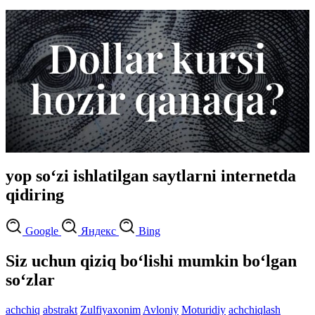
yop so‘zi ishlatilgan saytlarni internetda
qidiring
Google
Яндекс
Bing
Siz uchun qiziq bo‘lishi mumkin bo‘lgan
so‘zlar
achchiq
abstrakt
Zulfiyaxonim
Avloniy
Moturidiy
achchiqlash