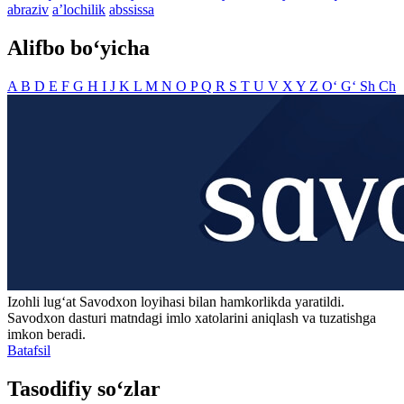
abraziv
aʼlochilik
abssissa
Alifbo bo‘yicha
A
B
D
E
F
G
H
I
J
K
L
M
N
O
P
Q
R
S
T
U
V
X
Y
Z
O‘
G‘
Sh
Ch
Izohli lugʻat
Savodxon
loyihasi bilan hamkorlikda yaratildi.
Savodxon dasturi matndagi imlo xatolarini aniqlash va tuzatishga
imkon beradi.
Batafsil
Tasodifiy so‘zlar