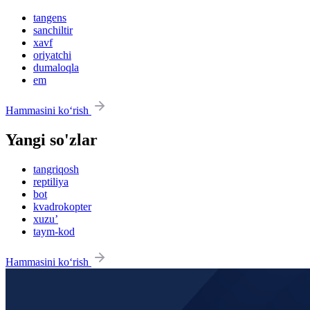
tangens
sanchiltir
xavf
oriyatchi
dumaloqla
em
Hammasini ko‘rish
Yangi so'zlar
tangriqosh
reptiliya
bot
kvadrokopter
xuzu’
taym-kod
Hammasini ko‘rish