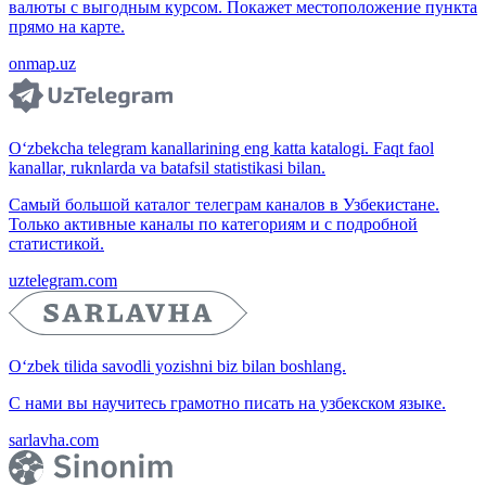
валюты с выгодным курсом. Покажет местоположение пункта
прямо на карте.
onmap.uz
O‘zbekcha telegram kanallarining eng katta katalogi. Faqt faol
kanallar, ruknlarda va batafsil statistikasi bilan.
Самый большой каталог телеграм каналов в Узбекистане.
Только активные каналы по категориям и с подробной
статистикой.
uztelegram.com
O‘zbek tilida savodli yozishni biz bilan boshlang.
С нами вы научитесь грамотно писать на узбекском языке.
sarlavha.com