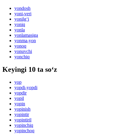
yondosh
yoni-veri
yonilg‘i
yoniq
yonla
yonlamasiga
yonma-yon
yonoq
yonuvchi
yonchiq
Keyingi 10 ta so‘z
yop
yopdi-yopdi
yopdir
yopil
yopin
yopinish
yopintir
yopintiril
yopinchiq
yopinchoq