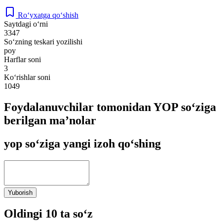
Ro‘yxatga qo‘shish
Saytdagi o‘rni
3347
So‘zning teskari yozilishi
poy
Harflar soni
3
Ko‘rishlar soni
1049
Foydalanuvchilar tomonidan YOP so‘ziga
berilgan ma’nolar
yop so‘ziga yangi izoh qo‘shing
Yuborish
Oldingi 10 ta so‘z