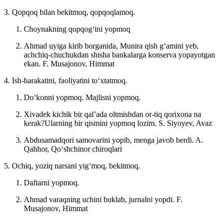
3. Qopqoq bilan bekitmoq, qopqoqlamoq.
Choynakning qopqogʻini yopmoq
Ahmad uyiga kirib borganida, Munira qish gʻamini yeb,
achchiq-chuchukdan shisha bankalarga konserva yopayotgan
ekan.
F. Musajonov, Himmat
4. Ish-harakatini, faoliyatini toʻxtatmoq.
Doʻkonni yopmoq. Majlisni yopmoq.
Xivadek kichik bir qalʼada oltmishdan or-tiq qorixona na
kerak?Ularning bir qismini yopmoq lozim.
S. Siyoyev, Avaz
Abdusamadqori samovarini yopib, menga javob berdi.
A.
Qahhor, Qoʻshchinor chiroqlari
5. Ochiq, yoziq narsani yigʻmoq, bekitmoq.
Daftarni yopmoq.
Ahmad varaqning uchini buklab, jurnalni yopdi.
F.
Musajonov, Himmat