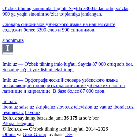
O‘zbek tilining sinonimlar lug‘ati. Saytda 3300 tadan ortiq so‘zlar,
900 ga yaqin sinonim so‘zlar to‘plamiga jamlangan.
Словарь синонимов узбекского языка на нашем сайте
содержит более 3300 слов и 900 синонимов.
sinonim.uz
Imlo.uz — O'zbek tilining imlo lug'ati. Saytda 87 000 ortiq so'z bor.
So'zning to'g'ri yozilishini tekshiring.
Imlo.uz — Орфографический словарь узбекского языка
позволяющий проверить правописание узбекских слов на
латинице и кириллице. В базе более 87 000 слов.
imlo.uz
ibora.uz
salsa.uz
skripka.uz
slovo.uz
television.uz
vatt.uz
iboralar.uz
resumes.uz
havo.uz
Izoh.uz saytining bazasida jami
36 175
ta so‘z bor
Aloqa
Telegram
© Izoh.uz — O‘zbek tilining izohli lug‘ati, 2014–2026
Obuna
va
GoodGroup
loyihasi.
18+