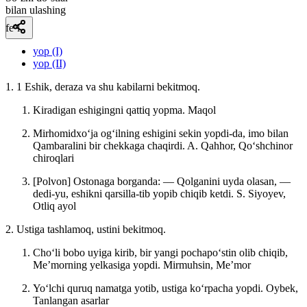
bilan ulashing
fe’l
yop (I)
yop (II)
1. 1 Eshik, deraza va shu kabilarni bekitmoq.
Kiradigan eshigingni qattiq yopma.
Maqol
Mirhomidxoʻja ogʻilning eshigini sekin yopdi-da, imo bilan
Qambaralini bir chekkaga chaqirdi.
A. Qahhor, Qoʻshchinor
chiroqlari
[Polvon] Ostonaga borganda: — Qolganini uyda olasan, —
dedi-yu, eshikni qarsilla-tib yopib chiqib ketdi.
S. Siyoyev,
Otliq ayol
2. Ustiga tashlamoq, ustini bekitmoq.
Choʻli bobo uyiga kirib, bir yangi pochapoʻstin olib chiqib,
Meʼmorning yelkasiga yopdi.
Mirmuhsin, Meʼmor
Yoʻlchi quruq namatga yotib, ustiga koʻrpacha yopdi.
Oybek,
Tanlangan asarlar