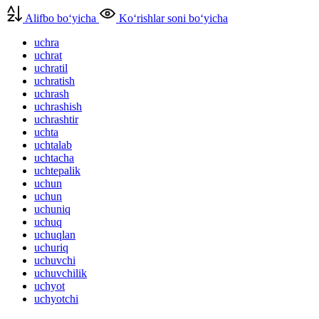
Alifbo bo‘yicha
Ko‘rishlar soni bo‘yicha
uchra
uchrat
uchratil
uchratish
uchrash
uchrashish
uchrashtir
uchta
uchtalab
uchtacha
uchtepalik
uchun
uchun
uchuniq
uchuq
uchuqlan
uchuriq
uchuvchi
uchuvchilik
uchyot
uchyotchi