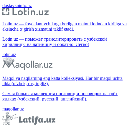
dostavkainfo.uz
Lotin.uz — foydalanuvchilarga berilgan matnni lotindan kirillga va
aksincha o‘girish xizmatini taklif etadi.
Lotin.uz — поможет транслитерировать с узбекской
кириллицы на латиницу и обратно. Легко!
lotin.uz
Maqol va naqllarning eng katta kolleksiyasi. Har bir maqol uchta
tilda (o‘zbek, rus, ingliz).
Самая большая коллекция пословиц и поговорок на трёх
языках (узбекский, русский, английский).
maqollar.uz