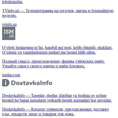
teledasturlar.
TVinfo.uz — Телепрограмма на сегодня, завтра и ближайшую
неделю.
tvinfo.uz
O‘zbek Ismlarning to‘liq, batafsil ma’nosi, kelib chiqishi, shakllari.
O‘zingiz va yaqinlaringizni ismlari ma’nosini bilib oling.
Полный смысл, происхождение, формы узбекских имён.
Узнайте смысл своего имени и имён близких.
ismlar.com
DostavkaInfo — Taomlar, dorilar, kitoblar va boshqa uy uchun
kerakli bo‘lagan narsalarni yetkazib berish xizmatlari bor servislar.
DostavkaInfo — Каталог сервисов, предлагающих доставку
еды, лекарств, книг и товаров для дома.