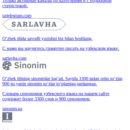
Только активные каналы по категориям и с подробной
статистикой.
uztelegram.com
O‘zbek tilida savodli yozishni biz bilan boshlang.
С нами вы научитесь грамотно писать на узбекском языке.
sarlavha.com
O‘zbek tilining sinonimlar lug‘ati. Saytda 3300 tadan ortiq so‘zlar,
900 ga yaqin sinonim so‘zlar to‘plamiga jamlangan.
Словарь синонимов узбекского языка на нашем сайте
содержит более 3300 слов и 900 синонимов.
sinonim.uz