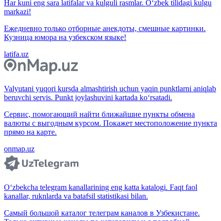
Har kuni eng sara latifalar va kulguli rasmlar. O‘zbek tilidagi kulgu
markazi!
Ежедневно только отборные анекдоты, смешные картинки.
Кузница юмора на узбекском языке!
latifa.uz
Valyutani yuqori kursda almashtirish uchun yaqin punktlarni aniqlab
beruvchi servis. Punkt joylashuvini kartada ko‘rsatadi.
Сервис, помогающий найти ближайшие пункты обмена
валюты с выгодным курсом. Покажет местоположение пункта
прямо на карте.
onmap.uz
O‘zbekcha telegram kanallarining eng katta katalogi. Faqt faol
kanallar, ruknlarda va batafsil statistikasi bilan.
Самый большой каталог телеграм каналов в Узбекистане.