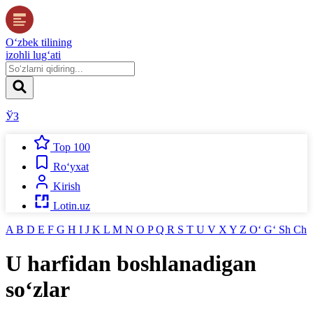
O‘zbek tilining
izohli lug‘ati
ЎЗ
Top 100
Ro‘yxat
Kirish
Lotin.uz
A
B
D
E
F
G
H
I
J
K
L
M
N
O
P
Q
R
S
T
U
V
X
Y
Z
O‘
G‘
Sh
Ch
U
harfidan boshlanadigan
so‘zlar