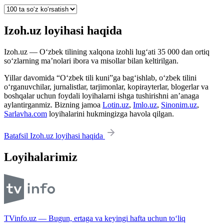
Izoh.uz loyihasi haqida
Izoh.uz — O‘zbek tilining xalqona izohli lug‘ati 35 000 dan ortiq
so‘zlarning ma’nolari ibora va misollar bilan keltirilgan.
Yillar davomida “O‘zbek tili kuni”ga bag‘ishlab, o‘zbek tilini
o‘rganuvchilar, jurnalistlar, tarjimonlar, kopirayterlar, blogerlar va
boshqalar uchun foydali loyihalarni ishga tushirishni an’anaga
aylantirganmiz. Bizning jamoa
Lotin.uz
,
Imlo.uz
,
Sinonim.uz
,
Sarlavha.com
loyihalarini hukmingizga havola qilgan.
Batafsil Izoh.uz loyihasi haqida
Loyihalarimiz
TVinfo.uz — Bugun, ertaga va keyingi hafta uchun to‘liq