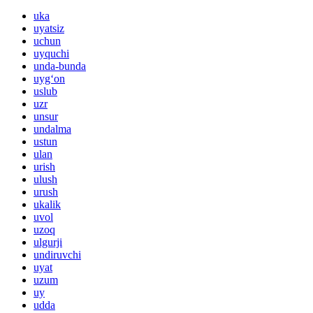
uka
uyatsiz
uchun
uyquchi
unda-bunda
uyg‘on
uslub
uzr
unsur
undalma
ustun
ulan
urish
ulush
urush
ukalik
uvol
uzoq
ulgurji
undiruvchi
uyat
uzum
uy
udda