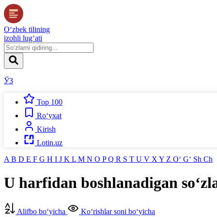
O‘zbek tilining
izohli lug‘ati
ЎЗ
Top 100
Ro‘yxat
Kirish
Lotin.uz
A
B
D
E
F
G
H
I
J
K
L
M
N
O
P
Q
R
S
T
U
V
X
Y
Z
O‘
G‘
Sh
Ch
U
harfidan boshlanadigan so‘zl
Alifbo bo‘yicha
Ko‘rishlar soni bo‘yicha