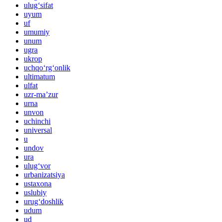
ulug‘sifat
uyum
uf
umumiy
unum
ugra
ukrop
uchqo‘rg‘onlik
ultimatum
ulfat
uzr-maʼzur
urna
unvon
uchinchi
universal
u
undov
ura
ulug‘vor
urbanizatsiya
ustaxona
uslubiy
urug‘doshlik
udum
ud