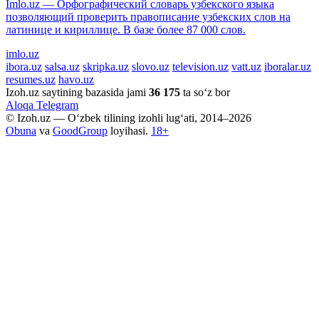
Imlo.uz — Орфографический словарь узбекского языка
позволяющий проверить правописание узбекских слов на
латинице и кириллице. В базе более 87 000 слов.
imlo.uz
ibora.uz
salsa.uz
skripka.uz
slovo.uz
television.uz
vatt.uz
iboralar.uz
resumes.uz
havo.uz
Izoh.uz saytining bazasida jami
36 175
ta so‘z bor
Aloqa
Telegram
© Izoh.uz — O‘zbek tilining izohli lug‘ati, 2014–2026
Obuna
va
GoodGroup
loyihasi.
18+