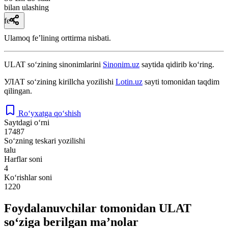
bilan ulashing
fe’l
Ulamoq feʼlining orttirma nisbati.
ULAT
so‘zining sinonimlarini
Sinonim.uz
saytida qidirib ko‘ring.
УЛАТ
so‘zining kirillcha yozilishi
Lotin.uz
sayti tomonidan taqdim
qilingan.
Ro‘yxatga qo‘shish
Saytdagi o‘rni
17487
So‘zning teskari yozilishi
talu
Harflar soni
4
Ko‘rishlar soni
1220
Foydalanuvchilar tomonidan ULAT
so‘ziga berilgan ma’nolar