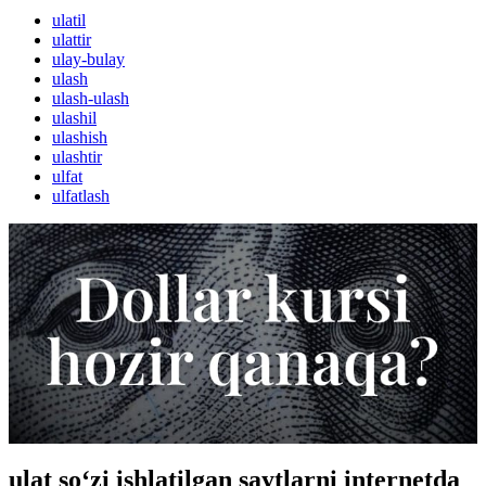
ulatil
ulattir
ulay-bulay
ulash
ulash-ulash
ulashil
ulashish
ulashtir
ulfat
ulfatlash
ulat so‘zi ishlatilgan saytlarni internetda