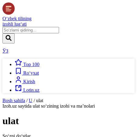
O‘zbek tilining
izohli lug‘ati
ЎЗ
Top 100
Ro‘yxat
Kirish
Lotin.uz
Bosh sahifa
/
U
/
ulat
Izoh.uz
saytida
ulat
so‘zining izohi va ma’nolari
ulat
So‘zni do‘stlar