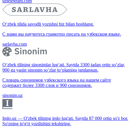
uztelegram.com
O‘zbek tilida savodli yozishni biz bilan boshlang.
С нами вы научитесь грамотно писать на узбекском языке.
sarlavha.com
O‘zbek tilining sinonimlar lug‘ati. Saytda 3300 tadan ortiq so‘zlar,
900 ga yaqin sinonim so‘zlar to‘plamiga jamlangan.
Словарь синонимов узбекского языка на нашем сайте
содержит более 3300 слов и 900 синонимов.
sinonim.uz
Imlo.uz — O'zbek tilining imlo lug'ati. Saytda 87 000 ortiq so'z bor.
So'zning to'g'ri yozilishini tekshiring.