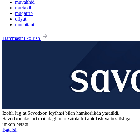
muvahhid
murtakib
muqarrib
ofiyat
muqattaot
Hammasini ko‘rish
Izohli lugʻat
Savodxon
loyihasi bilan hamkorlikda yaratildi.
Savodxon dasturi matndagi imlo xatolarini aniqlash va tuzatishga
imkon beradi.
Batafsil