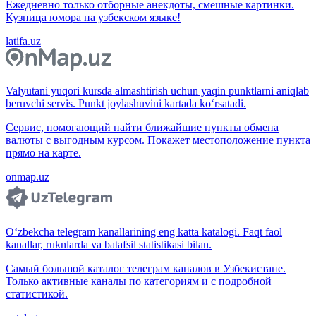
Ежедневно только отборные анекдоты, смешные картинки.
Кузница юмора на узбекском языке!
latifa.uz
Valyutani yuqori kursda almashtirish uchun yaqin punktlarni aniqlab
beruvchi servis. Punkt joylashuvini kartada ko‘rsatadi.
Сервис, помогающий найти ближайшие пункты обмена
валюты с выгодным курсом. Покажет местоположение пункта
прямо на карте.
onmap.uz
O‘zbekcha telegram kanallarining eng katta katalogi. Faqt faol
kanallar, ruknlarda va batafsil statistikasi bilan.
Самый большой каталог телеграм каналов в Узбекистане.
Только активные каналы по категориям и с подробной
статистикой.