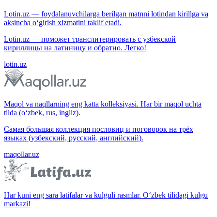
Lotin.uz — foydalanuvchilarga berilgan matnni lotindan kirillga va
aksincha o‘girish xizmatini taklif etadi.
Lotin.uz — поможет транслитерировать с узбекской
кириллицы на латиницу и обратно. Легко!
lotin.uz
Maqol va naqllarning eng katta kolleksiyasi. Har bir maqol uchta
tilda (o‘zbek, rus, ingliz).
Самая большая коллекция пословиц и поговорок на трёх
языках (узбекский, русский, английский).
maqollar.uz
Har kuni eng sara latifalar va kulguli rasmlar. O‘zbek tilidagi kulgu
markazi!