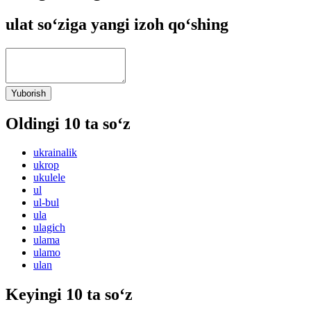
ulat so‘ziga yangi izoh qo‘shing
Yuborish
Oldingi 10 ta so‘z
ukrainalik
ukrop
ukulele
ul
ul-bul
ula
ulagich
ulama
ulamo
ulan
Keyingi 10 ta so‘z