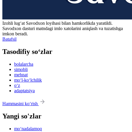
Izohli lugʻat
Savodxon
loyihasi bilan hamkorlikda yaratildi.
Savodxon dasturi matndagi imlo xatolarini aniqlash va tuzatishga
imkon beradi.
Batafsil
Tasodifiy so‘zlar
bolalarcha
simobli
mehnat
mo‘l-ko‘lchilik
o‘z
adaptatsiya
Hammasini ko‘rish
Yangi so'zlar
mo‘nadalamoq