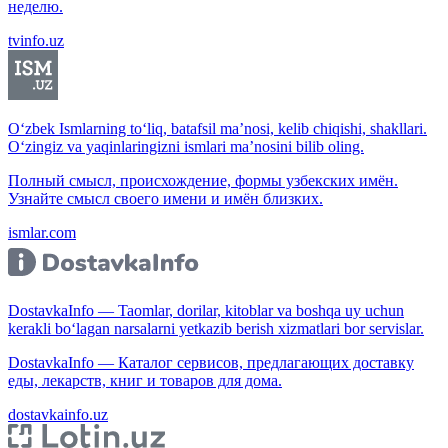
неделю.
tvinfo.uz
O‘zbek Ismlarning to‘liq, batafsil ma’nosi, kelib chiqishi, shakllari.
O‘zingiz va yaqinlaringizni ismlari ma’nosini bilib oling.
Полный смысл, происхождение, формы узбекских имён.
Узнайте смысл своего имени и имён близких.
ismlar.com
DostavkaInfo — Taomlar, dorilar, kitoblar va boshqa uy uchun
kerakli bo‘lagan narsalarni yetkazib berish xizmatlari bor servislar.
DostavkaInfo — Каталог сервисов, предлагающих доставку
еды, лекарств, книг и товаров для дома.
dostavkainfo.uz