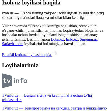
Izoh.uz loyihasi haqida
Izoh.uz — O‘zbek tilining xalqona izohli lug‘ati 35 000 dan ortiq
so‘zlarning ma’nolari ibora va misollar bilan keltirilgan.
Yillar davomida “O‘zbek tili kuni”ga bag‘ishlab, o‘zbek tilini
o‘rganuvchilar, jurnalistlar, tarjimonlar, kopirayterlar, blogerlar va
boshqalar uchun foydali loyihalarni ishga tushirishni an’anaga
aylantirganmiz. Bizning jamoa
Lotin.uz
,
Imlo.uz
,
Sinonim.uz
,
Sarlavha.com
loyihalarini hukmingizga havola qilgan.
Batafsil Izoh.uz loyihasi haqida
Loyihalarimiz
TVinfo.uz — Bugun, ertaga va keyingi hafta uchun to‘liq
teledasturlar.
TVinfo.uz — Телепрограмма на сегодня, завтра и ближайшую