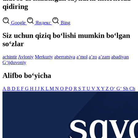
qidiring
Google
Яндекс
Bing
Siz uchun qiziq bo‘lishi mumkin bo‘lgan
so‘zlar
achintir
Avloniy
Merkuriy
aberratsiya
aʼmol
aʼzo
aʼzam
abadiyan
G‘ijduvoniy
Alifbo bo‘yicha
A
B
D
E
F
G
H
I
J
K
L
M
N
O
P
Q
R
S
T
U
V
X
Y
Z
O‘
G‘
Sh
Ch