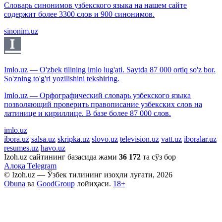
Словарь синонимов узбекского языка на нашем сайте
содержит более 3300 слов и 900 синонимов.
sinonim.uz
Imlo.uz — O'zbek tilining imlo lug'ati. Saytda 87 000 ortiq so'z bor.
So'zning to'g'ri yozilishini tekshiring.
Imlo.uz — Орфографический словарь узбекского языка
позволяющий проверить правописание узбекских слов на
латинице и кириллице. В базе более 87 000 слов.
imlo.uz
ibora.uz
salsa.uz
skripka.uz
slovo.uz
television.uz
vatt.uz
iboralar.uz
resumes.uz
havo.uz
Izoh.uz сайтининг базасида жами
36 172
та сўз бор
Алоқа
Telegram
© Izoh.uz — Ўзбек тилининг изоҳли луғати, 2026
Obuna
ва
GoodGroup
лойиҳаси.
18+