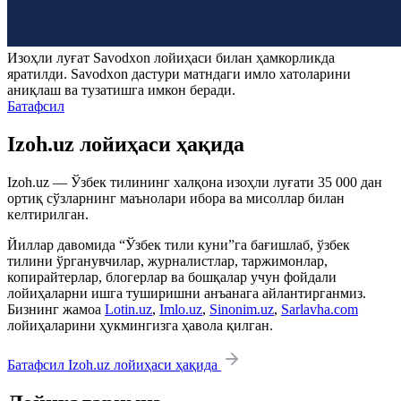
Изоҳли луғат
Savodxon
лойиҳаси билан ҳамкорликда
яратилди.
Savodxon
дастури матндаги имло хатоларини
аниқлаш ва тузатишга имкон беради.
Батафсил
Izoh.uz лойиҳаси ҳақида
Izoh.uz — Ўзбек тилининг халқона изоҳли луғати 35 000 дан
ортиқ сўзларнинг маънолари ибора ва мисоллар билан
келтирилган.
Йиллар давомида “Ўзбек тили куни”га бағишлаб, ўзбек
тилини ўрганувчилар, журналистлар, таржимонлар,
копирайтерлар, блогерлар ва бошқалар учун фойдали
лойиҳаларни ишга туширишни анъанага айлантирганмиз.
Бизнинг жамоа
Lotin.uz
,
Imlo.uz
,
Sinonim.uz
,
Sarlavha.com
лойиҳаларини ҳукмингизга ҳавола қилган.
Батафсил Izoh.uz лойиҳаси ҳақида