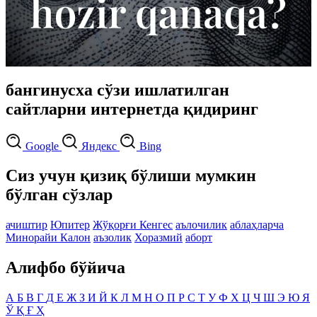
бангинусха сўзи ишлатилган
сайтларни интернетда қидиринг
Google
Яндекс
Bing
Сиз учун қизиқ бўлиши мумкин
бўлган сўзлар
ачиштир
Юпитер
Жўқорғи Кенгес
аълочилик
аблаҳларча
Минорайи Калон
аъзолик
Хоразмий
аборт
Алифбо бўйича
А
Б
В
Г
Д
Е
Ж
З
И
Й
К
Л
М
Н
О
П
Р
С
Т
У
Ф
Х
Ц
Ч
Ш
Э
Ю
Я
Ў
Қ
Ғ
Ҳ