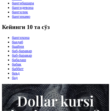
бангибашара
бангидевона
бангилик
бангинамо
Кейинги 10 та сўз
бангихона
баадаб
баайни
баб-баравар
баб-баравар
бабалаш
бабақ
баббит
баъд
бад