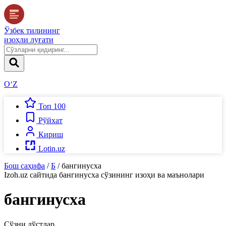
Ўзбек тилининг
изоҳли луғати
O‘Z
Топ 100
Рўйхат
Кириш
Lotin.uz
Бош саҳифа
/
Б
/
бангинусха
Izoh.uz
сайтида
бангинусха
сўзининг изоҳи ва маънолари
бангинусха
Сўзни дўстлар