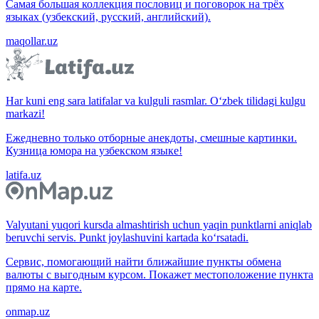
Самая большая коллекция пословиц и поговорок на трёх
языках (узбекский, русский, английский).
maqollar.uz
Har kuni eng sara latifalar va kulguli rasmlar. O‘zbek tilidagi kulgu
markazi!
Ежедневно только отборные анекдоты, смешные картинки.
Кузница юмора на узбекском языке!
latifa.uz
Valyutani yuqori kursda almashtirish uchun yaqin punktlarni aniqlab
beruvchi servis. Punkt joylashuvini kartada ko‘rsatadi.
Сервис, помогающий найти ближайшие пункты обмена
валюты с выгодным курсом. Покажет местоположение пункта
прямо на карте.
onmap.uz