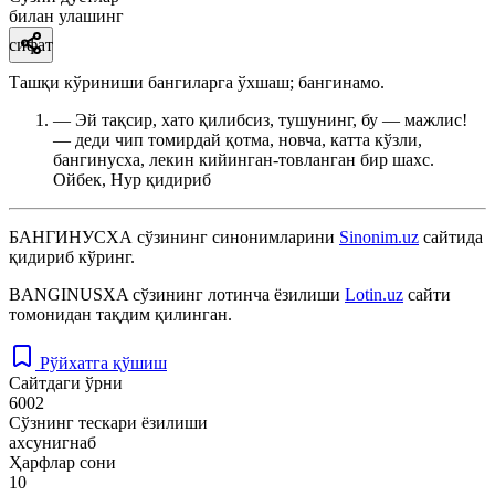
билан улашинг
сифат
Ташқи кўриниши бангиларга ўхшаш; бангинамо.
— Эй тақсир, хато қилибсиз, тушунинг, бу — мажлис!
— деди чип томирдай қотма, новча, катта кўзли,
бангинусха, лекин кийинган-товланган бир шахс.
Ойбек, Нур қидириб
БАНГИНУСХА
сўзининг синонимларини
Sinonim.uz
сайтида
қидириб кўринг.
BANGINUSXA
сўзининг лотинча ёзилиши
Lotin.uz
сайти
томонидан тақдим қилинган.
Рўйхатга қўшиш
Сайтдаги ўрни
6002
Сўзнинг тескари ёзилиши
ахсунигнаб
Ҳарфлар сони
10