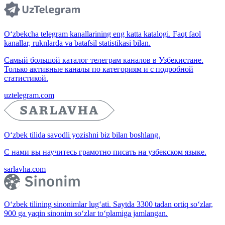
O‘zbekcha telegram kanallarining eng katta katalogi. Faqt faol
kanallar, ruknlarda va batafsil statistikasi bilan.
Самый большой каталог телеграм каналов в Узбекистане.
Только активные каналы по категориям и с подробной
статистикой.
uztelegram.com
O‘zbek tilida savodli yozishni biz bilan boshlang.
С нами вы научитесь грамотно писать на узбекском языке.
sarlavha.com
O‘zbek tilining sinonimlar lug‘ati. Saytda 3300 tadan ortiq so‘zlar,
900 ga yaqin sinonim so‘zlar to‘plamiga jamlangan.