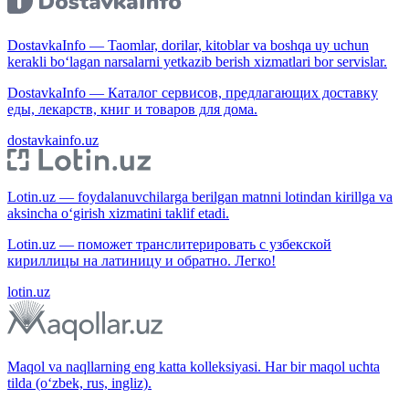
DostavkaInfo — Taomlar, dorilar, kitoblar va boshqa uy uchun
kerakli bo‘lagan narsalarni yetkazib berish xizmatlari bor servislar.
DostavkaInfo — Каталог сервисов, предлагающих доставку
еды, лекарств, книг и товаров для дома.
dostavkainfo.uz
Lotin.uz — foydalanuvchilarga berilgan matnni lotindan kirillga va
aksincha o‘girish xizmatini taklif etadi.
Lotin.uz — поможет транслитерировать с узбекской
кириллицы на латиницу и обратно. Легко!
lotin.uz
Maqol va naqllarning eng katta kolleksiyasi. Har bir maqol uchta
tilda (o‘zbek, rus, ingliz).