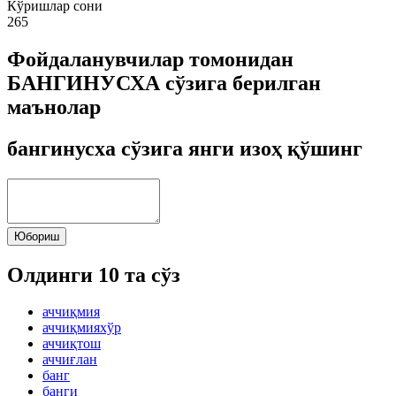
Кўришлар сони
265
Фойдаланувчилар томонидан
БАНГИНУСХА сўзига берилган
маънолар
бангинусха сўзига янги изоҳ қўшинг
Юбориш
Олдинги 10 та сўз
аччиқмия
аччиқмияхўр
аччиқтош
аччиғлан
банг
банги