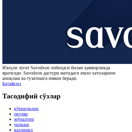
Изоҳли луғат
Savodxon
лойиҳаси билан ҳамкорликда
яратилди.
Savodxon
дастури матндаги имло хатоларини
аниқлаш ва тузатишга имкон беради.
Батафсил
Тасодифий сўзлар
қўриқчилик
окуляр
жўналтир
чалкаш
қаздирил