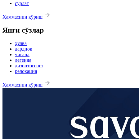
сурлат
Ҳаммасини кўриш
Янги сўзлар
ҳулва
дарднок
чиғана
легенда
дизонтогенез
релокация
Ҳаммасини кўриш