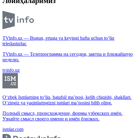
Лойиҳаларимиз
TVinfo.uz — Bugun, ertaga va keyingi hafta uchun to‘liq
teledasturlar.
TVinfo.uz — Телепрограмма на сегодня, завтра и ближайшую
неделю.
tvinfo.uz
O‘zbek Ismlarning to‘liq, batafsil ma’nosi, kelib chiqishi, shakllari.
O‘zingiz va yaqinlaringizni ismlari ma’nosini bilib oling.
Полный смысл, происхождение, формы узбекских имён.
Узнайте смысл своего имени и имён близких.
ismlar.com