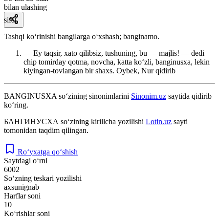
bilan ulashing
sifat
Tashqi koʻrinishi bangilarga oʻxshash; banginamo.
— Ey taqsir, xato qilibsiz, tushuning, bu — majlis! — dedi
chip tomirday qotma, novcha, katta koʻzli, banginusxa, lekin
kiyingan-tovlangan bir shaxs.
Oybek, Nur qidirib
BANGINUSXA
so‘zining sinonimlarini
Sinonim.uz
saytida qidirib
ko‘ring.
БАНГИНУСХА
so‘zining kirillcha yozilishi
Lotin.uz
sayti
tomonidan taqdim qilingan.
Ro‘yxatga qo‘shish
Saytdagi o‘rni
6002
So‘zning teskari yozilishi
axsunignab
Harflar soni
10
Ko‘rishlar soni