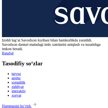
Izohli lugʻat
Savodxon
loyihasi bilan hamkorlikda yaratildi.
Savodxon dasturi matndagi imlo xatolarini aniqlash va tuzatishga
imkon beradi.
Batafsil
Tasodifiy so‘zlar
tarvuz
apshu
somalilik
ziddiyat
interaktiv
xorvat
Hammasini ko‘rish