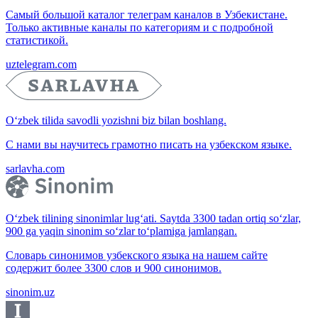
Самый большой каталог телеграм каналов в Узбекистане.
Только активные каналы по категориям и с подробной
статистикой.
uztelegram.com
O‘zbek tilida savodli yozishni biz bilan boshlang.
С нами вы научитесь грамотно писать на узбекском языке.
sarlavha.com
O‘zbek tilining sinonimlar lug‘ati. Saytda 3300 tadan ortiq so‘zlar,
900 ga yaqin sinonim so‘zlar to‘plamiga jamlangan.
Словарь синонимов узбекского языка на нашем сайте
содержит более 3300 слов и 900 синонимов.
sinonim.uz