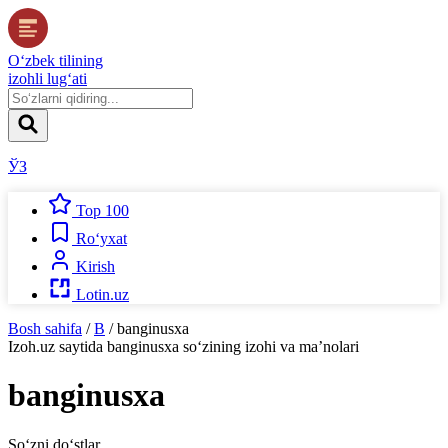
O‘zbek tilining
izohli lug‘ati
ЎЗ
Top 100
Ro‘yxat
Kirish
Lotin.uz
Bosh sahifa
/
B
/
banginusxa
Izoh.uz
saytida
banginusxa
so‘zining izohi va ma’nolari
banginusxa
So‘zni do‘stlar