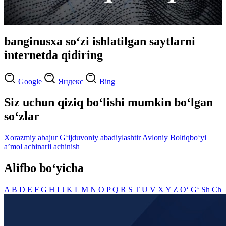
banginusxa so‘zi ishlatilgan saytlarni
internetda qidiring
Google
Яндекс
Bing
Siz uchun qiziq bo‘lishi mumkin bo‘lgan
so‘zlar
Xorazmiy
abajur
G‘ijduvoniy
abadiylashtir
Avloniy
Boltiqbo‘yi
aʼmol
achinarli
achinish
Alifbo bo‘yicha
A
B
D
E
F
G
H
I
J
K
L
M
N
O
P
Q
R
S
T
U
V
X
Y
Z
O‘
G‘
Sh
Ch