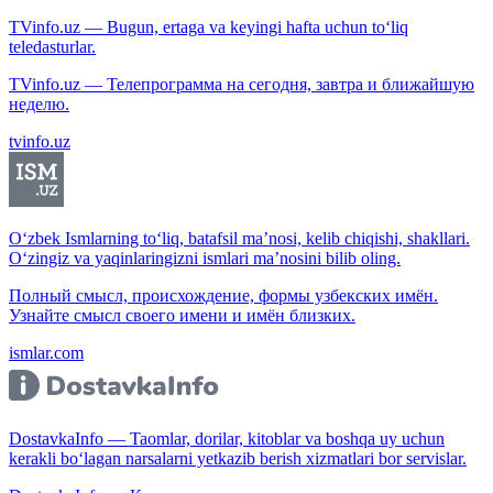
TVinfo.uz — Bugun, ertaga va keyingi hafta uchun to‘liq
teledasturlar.
TVinfo.uz — Телепрограмма на сегодня, завтра и ближайшую
неделю.
tvinfo.uz
O‘zbek Ismlarning to‘liq, batafsil ma’nosi, kelib chiqishi, shakllari.
O‘zingiz va yaqinlaringizni ismlari ma’nosini bilib oling.
Полный смысл, происхождение, формы узбекских имён.
Узнайте смысл своего имени и имён близких.
ismlar.com
DostavkaInfo — Taomlar, dorilar, kitoblar va boshqa uy uchun
kerakli bo‘lagan narsalarni yetkazib berish xizmatlari bor servislar.