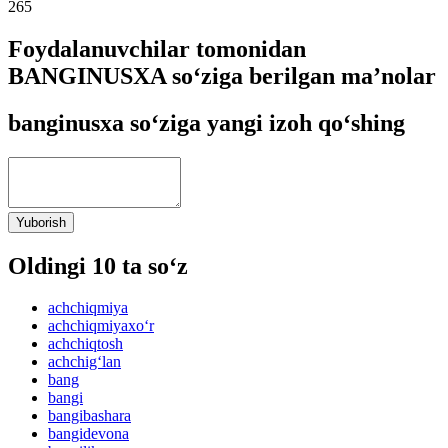
265
Foydalanuvchilar tomonidan
BANGINUSXA so‘ziga berilgan ma’nolar
banginusxa so‘ziga yangi izoh qo‘shing
Yuborish
Oldingi 10 ta so‘z
achchiqmiya
achchiqmiyaxo‘r
achchiqtosh
achchig‘lan
bang
bangi
bangibashara
bangidevona