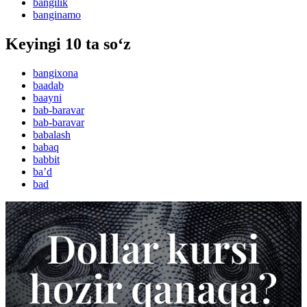
bangilik
banginamo
Keyingi 10 ta so‘z
bangixona
baadab
baayni
bab-baravar
bab-baravar
babalash
babaq
babbit
baʼd
bad