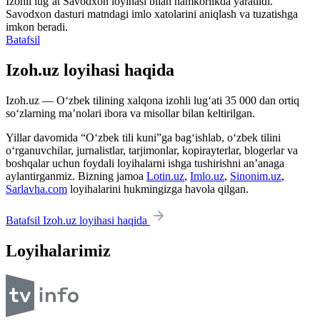
Izohli lugʻat
Savodxon
loyihasi bilan hamkorlikda yaratildi.
Savodxon dasturi matndagi imlo xatolarini aniqlash va tuzatishga
imkon beradi.
Batafsil
Izoh.uz loyihasi haqida
Izoh.uz — O‘zbek tilining xalqona izohli lug‘ati 35 000 dan ortiq
so‘zlarning ma’nolari ibora va misollar bilan keltirilgan.
Yillar davomida “O‘zbek tili kuni”ga bag‘ishlab, o‘zbek tilini
o‘rganuvchilar, jurnalistlar, tarjimonlar, kopirayterlar, blogerlar va
boshqalar uchun foydali loyihalarni ishga tushirishni an’anaga
aylantirganmiz. Bizning jamoa
Lotin.uz
,
Imlo.uz
,
Sinonim.uz
,
Sarlavha.com
loyihalarini hukmingizga havola qilgan.
Batafsil Izoh.uz loyihasi haqida
Loyihalarimiz