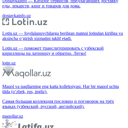
DostavkaInfo — Каталог сервисов, предлагающих доставку
еды, лекарств, книг и товаров для дома.
dostavkainfo.uz
Lotin.uz — foydalanuvchilarga berilgan matnni lotindan kirillga va
aksincha o‘girish xizmatini taklif etadi.
Lotin.uz — поможет транслитерировать с узбекской
кириллицы на латиницу и обратно. Легко!
lotin.uz
Maqol va naqllarning eng katta kolleksiyasi. Har bir maqol uchta
tilda (o‘zbek, rus, ingliz).
Самая большая коллекция пословиц и поговорок на трёх
языках (узбекский, русский, английский).
maqollar.uz