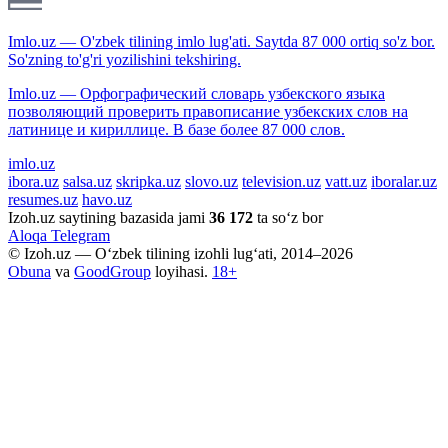
Imlo.uz — O'zbek tilining imlo lug'ati. Saytda 87 000 ortiq so'z bor.
So'zning to'g'ri yozilishini tekshiring.
Imlo.uz — Орфографический словарь узбекского языка
позволяющий проверить правописание узбекских слов на
латинице и кириллице. В базе более 87 000 слов.
imlo.uz
ibora.uz
salsa.uz
skripka.uz
slovo.uz
television.uz
vatt.uz
iboralar.uz
resumes.uz
havo.uz
Izoh.uz saytining bazasida jami
36 172
ta so‘z bor
Aloqa
Telegram
© Izoh.uz — O‘zbek tilining izohli lug‘ati, 2014–2026
Obuna
va
GoodGroup
loyihasi.
18+