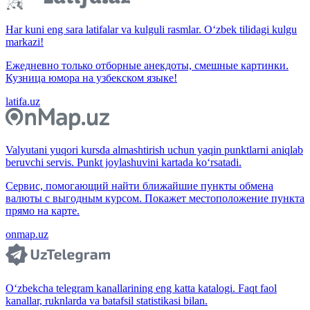
Har kuni eng sara latifalar va kulguli rasmlar. O‘zbek tilidagi kulgu
markazi!
Ежедневно только отборные анекдоты, смешные картинки.
Кузница юмора на узбекском языке!
latifa.uz
Valyutani yuqori kursda almashtirish uchun yaqin punktlarni aniqlab
beruvchi servis. Punkt joylashuvini kartada ko‘rsatadi.
Сервис, помогающий найти ближайшие пункты обмена
валюты с выгодным курсом. Покажет местоположение пункта
прямо на карте.
onmap.uz
O‘zbekcha telegram kanallarining eng katta katalogi. Faqt faol
kanallar, ruknlarda va batafsil statistikasi bilan.