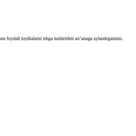
chun foydali loyihalarni ishga tushirishni an’anaga aylantirganmiz.