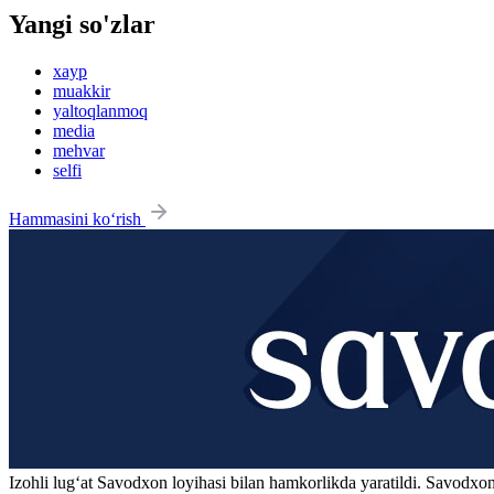
Yangi so'zlar
xayp
muakkir
yaltoqlanmoq
media
mehvar
selfi
Hammasini ko‘rish
Izohli lugʻat
Savodxon
loyihasi bilan hamkorlikda yaratildi. Savodxon