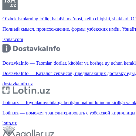
O‘zbek Ismlarning to‘liq, batafsil ma’nosi, kelib chiqishi, shakllari. O
Полный смысл, происхождение, формы узбекских имён. Узнайт
ismlar.com
DostavkaInfo — Taomlar, dorilar, kitoblar va boshqa uy uchun kerakli b
DostavkaInfo — Каталог сервисов, предлагающих доставку еды, 
dostavkainfo.uz
Lotin.uz — foydalanuvchilarga berilgan matnni lotindan kirillga va aksi
Lotin.uz — поможет транслитерировать с узбекской кириллицы 
lotin.uz