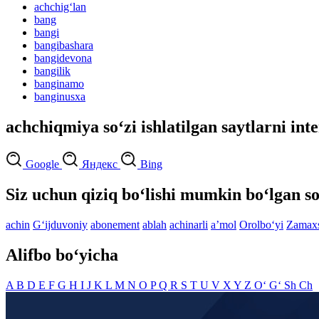
achchig‘lan
bang
bangi
bangibashara
bangidevona
bangilik
banginamo
banginusxa
achchiqmiya so‘zi ishlatilgan saytlarni int
Google
Яндекс
Bing
Siz uchun qiziq bo‘lishi mumkin bo‘lgan so
achin
G‘ijduvoniy
abonement
ablah
achinarli
aʼmol
Orolbo‘yi
Zamaxs
Alifbo bo‘yicha
A
B
D
E
F
G
H
I
J
K
L
M
N
O
P
Q
R
S
T
U
V
X
Y
Z
O‘
G‘
Sh
Ch