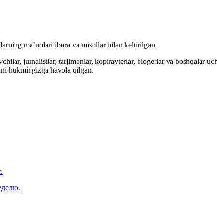
arning ma’nolari ibora va misollar bilan keltirilgan.
hilar, jurnalistlar, tarjimonlar, kopirayterlar, blogerlar va boshqalar u
ini hukmingizga havola qilgan.
.
еделю.