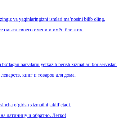
‘zingiz va yaqinlaringizni ismlari ma’nosini bilib oling.
е смысл своего имени и имён близких.
o‘lagan narsalarni yetkazib berish xizmatlari bor servislar.
лекарств, книг и товаров для дома.
ncha o‘girish xizmatini taklif etadi.
на латиницу и обратно. Легко!