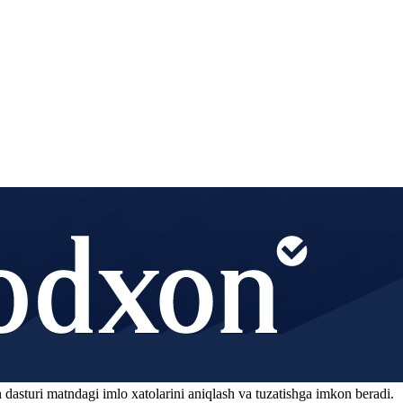
 dasturi matndagi imlo xatolarini aniqlash va tuzatishga imkon beradi.