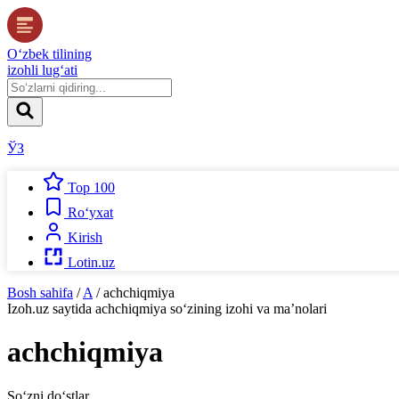
O‘zbek tilining
izohli lug‘ati
ЎЗ
Top 100
Ro‘yxat
Kirish
Lotin.uz
Bosh sahifa
/
A
/
achchiqmiya
Izoh.uz
saytida
achchiqmiya
so‘zining izohi va ma’nolari
achchiqmiya
So‘zni do‘stlar