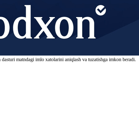
 dasturi matndagi imlo xatolarini aniqlash va tuzatishga imkon beradi.