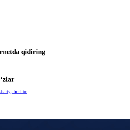
ernetda qidiring
‘zlar
hariy
abrishim