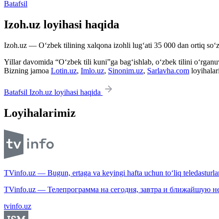
Batafsil
Izoh.uz loyihasi haqida
Izoh.uz — O‘zbek tilining xalqona izohli lug‘ati 35 000 dan ortiq so‘zl
Yillar davomida “O‘zbek tili kuni”ga bag‘ishlab, o‘zbek tilini o‘rganuvc
Bizning jamoa
Lotin.uz
,
Imlo.uz
,
Sinonim.uz
,
Sarlavha.com
loyihalar
Batafsil Izoh.uz loyihasi haqida
Loyihalarimiz
TVinfo.uz — Bugun, ertaga va keyingi hafta uchun to‘liq teledasturlar
TVinfo.uz — Телепрограмма на сегодня, завтра и ближайшую н
tvinfo.uz