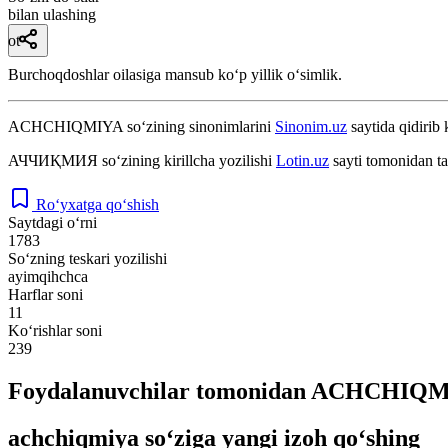
bilan ulashing
ot
Burchoqdoshlar oilasiga mansub koʻp yillik oʻsimlik.
ACHCHIQMIYA
so‘zining sinonimlarini
Sinonim.uz
saytida qidirib 
АЧЧИҚМИЯ
so‘zining kirillcha yozilishi
Lotin.uz
sayti tomonidan ta
Ro‘yxatga qo‘shish
Saytdagi o‘rni
1783
So‘zning teskari yozilishi
ayimqihchca
Harflar soni
11
Ko‘rishlar soni
239
Foydalanuvchilar tomonidan ACHCHIQMIY
achchiqmiya so‘ziga yangi izoh qo‘shing