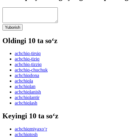
Yuborish
Oldingi 10 ta so‘z
achchiq-tirsiq
achchiq-tiziq
achchiq-tizziq
achchiq-chuchuk
achchiqdona
achchiqla
achchiqlan
achchiqlanish
achchiqlantir
achchiqlash
Keyingi 10 ta so‘z
achchiqmiyaxo‘r
achchiqtosh