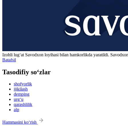
Izohli lugʻat
Savodxon
loyihasi bilan hamkorlikda yaratildi. Savodxon
Batafsil
Tasodifiy so‘zlar
shofyorlik
ijikilash
demping
urg‘u
qarashlilik
alp
Hammasini ko‘rish