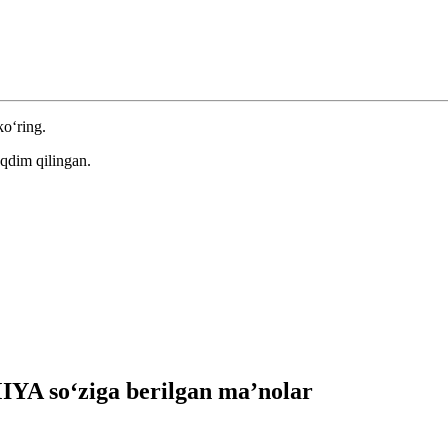
ko‘ring.
qdim qilingan.
A so‘ziga berilgan ma’nolar