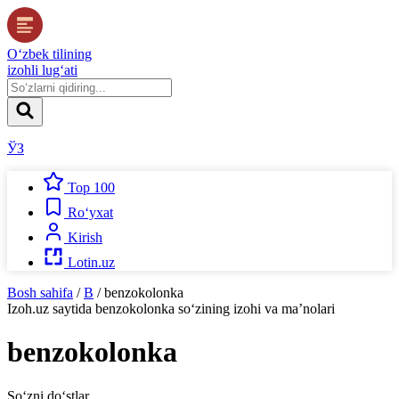
O‘zbek tilining
izohli lug‘ati
ЎЗ
Top 100
Ro‘yxat
Kirish
Lotin.uz
Bosh sahifa
/
B
/
benzokolonka
Izoh.uz
saytida
benzokolonka
so‘zining izohi va ma’nolari
benzokolonka
So‘zni do‘stlar