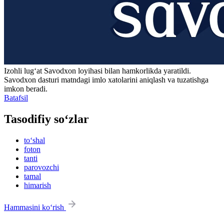
Izohli lugʻat
Savodxon
loyihasi bilan hamkorlikda yaratildi.
Savodxon dasturi matndagi imlo xatolarini aniqlash va tuzatishga
imkon beradi.
Batafsil
Tasodifiy so‘zlar
to‘shal
foton
tanti
parovozchi
tamal
himarish
Hammasini ko‘rish