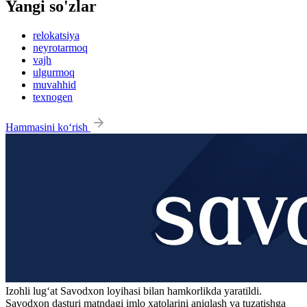
Yangi so'zlar
relokatsiya
neyrotarmoq
vajh
ulgurmoq
muvahhid
texnogen
Hammasini ko‘rish
Izohli lugʻat
Savodxon
loyihasi bilan hamkorlikda yaratildi.
Savodxon dasturi matndagi imlo xatolarini aniqlash va tuzatishga