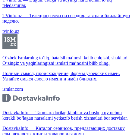
teledasturlar.
TVinfo.uz — Телепрограмма на сегодня, завтра и ближайшую
неделю.
tvinfo.uz
O‘zbek Ismlarning to‘liq, batafsil ma’nosi, kelib chiqishi, shakllari.
O‘zingiz va yaqinlaringizni ismlari ma’nosini bilib oling.
Полный смысл, происхождение, формы узбекских имён.
Узнайте смысл своего имени и имён близких.
ismlar.com
DostavkaInfo — Taomlar, dorilar, kitoblar va boshqa uy uchun
kerakli bo‘lagan narsalarni yetkazib berish xizmatlari bor servislar.
DostavkaInfo — Каталог сервисов, предлагающих доставку
еды, лекарств, книг и товаров для дома.