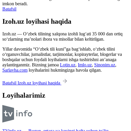
imkon beradi.
Batafsil
Izoh.uz loyihasi haqida
Izoh.uz — O‘zbek tilining xalqona izohli lug‘ati 35 000 dan ortiq
so‘zlarning ma’nolari ibora va misollar bilan keltirilgan.
Yillar davomida “O‘zbek tili kuni”ga bag‘ishlab, o‘zbek tilini
o‘rganuvchilar, jurnalistlar, tarjimonlar, kopirayterlar, blogerlar va
boshqalar uchun foydali loyihalarni ishga tushirishni an’anaga
aylantirganmiz. Bizning jamoa
Lotin.uz
,
Imlo.uz
,
Sinonim.uz
,
Sarlavha.com
loyihalarini hukmingizga havola qilgan.
Batafsil Izoh.uz loyihasi haqida
Loyihalarimiz
TVinfo.uz — Bugun, ertaga va keyingi hafta uchun to‘liq