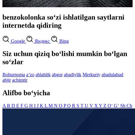
benzokolonka so‘zi ishlatilgan saytlarni
internetda qidiring
Google
Яндекс
Bing
Siz uchun qiziq bo‘lishi mumkin bo‘lgan
so‘zlar
Boburnoma
aʼzo
ablahlik
abgor
abadiylik
Merkuriy
abadulabad
abjir
achimtir
Alifbo bo‘yicha
A
B
D
E
F
G
H
I
J
K
L
M
N
O
P
Q
R
S
T
U
V
X
Y
Z
O‘
G‘
Sh
Ch