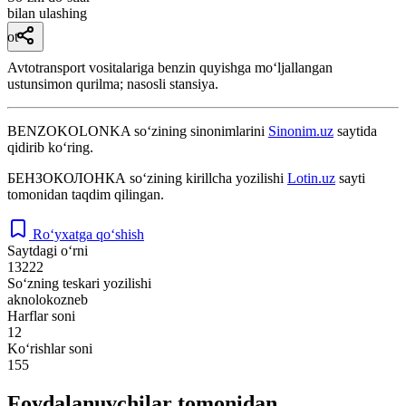
bilan ulashing
ot
Avtotransport vositalariga benzin quyishga moʻljallangan
ustunsimon qurilma; nasosli stansiya.
BENZOKOLONKA
so‘zining sinonimlarini
Sinonim.uz
saytida
qidirib ko‘ring.
БЕНЗОКОЛОНКА
so‘zining kirillcha yozilishi
Lotin.uz
sayti
tomonidan taqdim qilingan.
Ro‘yxatga qo‘shish
Saytdagi o‘rni
13222
So‘zning teskari yozilishi
aknolokozneb
Harflar soni
12
Ko‘rishlar soni
155
Foydalanuvchilar tomonidan