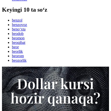
Keyingi 10 ta so‘z
benzol
benzovoz
beno‘xta
beodob
beomon
beoqibat
beor
beorlik
beorom
beozorlik