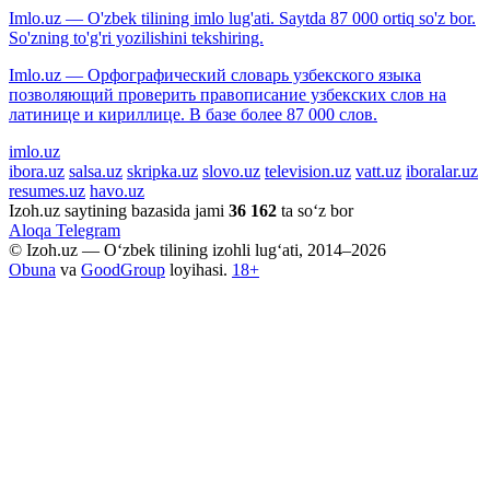
Imlo.uz — O'zbek tilining imlo lug'ati. Saytda 87 000 ortiq so'z bor.
So'zning to'g'ri yozilishini tekshiring.
Imlo.uz — Орфографический словарь узбекского языка
позволяющий проверить правописание узбекских слов на
латинице и кириллице. В базе более 87 000 слов.
imlo.uz
ibora.uz
salsa.uz
skripka.uz
slovo.uz
television.uz
vatt.uz
iboralar.uz
resumes.uz
havo.uz
Izoh.uz saytining bazasida jami
36 162
ta so‘z bor
Aloqa
Telegram
© Izoh.uz — O‘zbek tilining izohli lug‘ati, 2014–2026
Obuna
va
GoodGroup
loyihasi.
18+