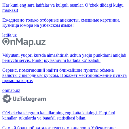
Har kuni eng sara latifalar va kulguli rasmlar. O‘zbek tilidagi kulgu
markazi!
Ежедневно только отборные анекдоты, смешные картинки.
Кузница юмора на узбекском языке!
latifa.uz
Valyutani yuqori kursda almashtirish uchun yaqin punktlarni aniqlab
beruvchi servis. Punkt joylashuvini kartada ko‘rsatadi.
Сервис, помогающий найти ближайшие пункты обмена
валюты с выгодным курсом. Покажет местоположение пункта
прямо на карте.
onmap.uz
O‘zbekcha telegram kanallarining eng katta katalogi. Faqt faol
kanallar, ruknlarda va batafsil statistikasi bilan.
Самый большой каталог телеграм каналов в Узбекистане.