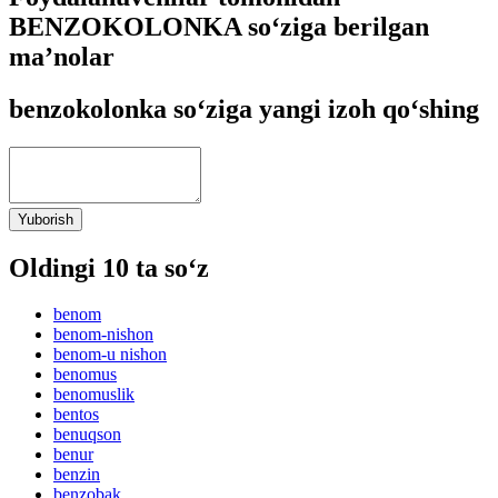
BENZOKOLONKA so‘ziga berilgan
ma’nolar
benzokolonka so‘ziga yangi izoh qo‘shing
Yuborish
Oldingi 10 ta so‘z
benom
benom-nishon
benom-u nishon
benomus
benomuslik
bentos
benuqson
benur
benzin
benzobak