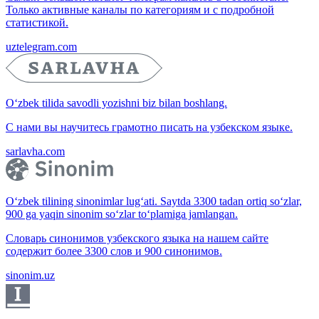
Только активные каналы по категориям и с подробной
статистикой.
uztelegram.com
O‘zbek tilida savodli yozishni biz bilan boshlang.
С нами вы научитесь грамотно писать на узбекском языке.
sarlavha.com
O‘zbek tilining sinonimlar lug‘ati. Saytda 3300 tadan ortiq so‘zlar,
900 ga yaqin sinonim so‘zlar to‘plamiga jamlangan.
Словарь синонимов узбекского языка на нашем сайте
содержит более 3300 слов и 900 синонимов.
sinonim.uz