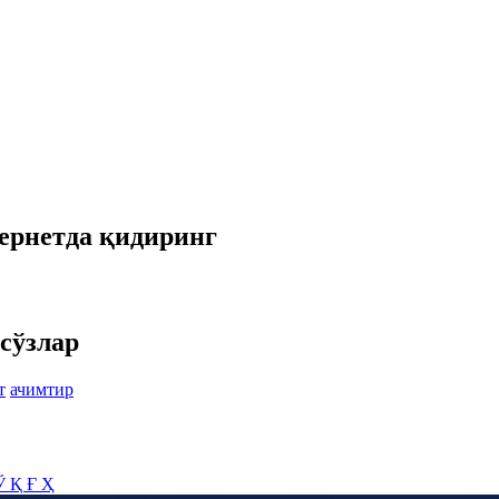
ернетда қидиринг
сўзлар
т
ачимтир
Ў
Қ
Ғ
Ҳ