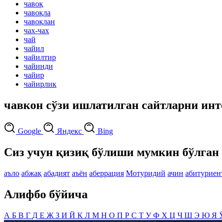
чавоқ
чавоқла
чавоқлан
чах-чах
чай
чайил
чайилтир
чайинди
чайир
чайирлик
чавкон сўзи ишлатилган сайтларни инт
Google
Яндекс
Bing
Сиз учун қизиқ бўлиши мумкин бўлган 
аъло
абжақ
абадият
аъён
аберрация
Мотуридий
ачин
абитуриен
Алифбо бўйича
А
Б
В
Г
Д
Е
Ж
З
И
Й
К
Л
М
Н
О
П
Р
С
Т
У
Ф
Х
Ц
Ч
Ш
Э
Ю
Я