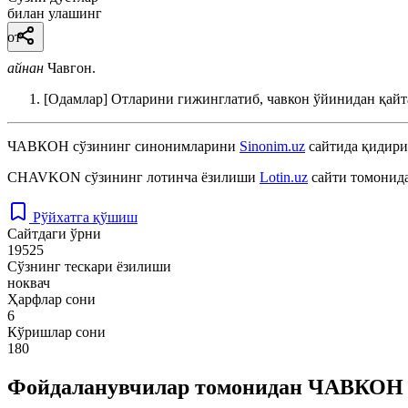
билан улашинг
от
айнан
Чавгон.
[Одамлар] Отларини гижинглатиб, чавкон ўйинидан қай
ЧАВКОН
сўзининг синонимларини
Sinonim.uz
сайтида қидири
CHAVKON
сўзининг лотинча ёзилиши
Lotin.uz
сайти томонида
Рўйхатга қўшиш
Сайтдаги ўрни
19525
Сўзнинг тескари ёзилиши
ноквач
Ҳарфлар сони
6
Кўришлар сони
180
Фойдаланувчилар томонидан ЧАВКОН с