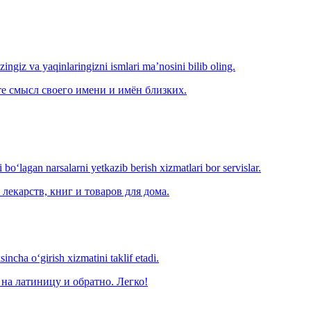
‘zingiz va yaqinlaringizni ismlari ma’nosini bilib oling.
е смысл своего имени и имён близких.
o‘lagan narsalarni yetkazib berish xizmatlari bor servislar.
лекарств, книг и товаров для дома.
ncha o‘girish xizmatini taklif etadi.
на латиницу и обратно. Легко!