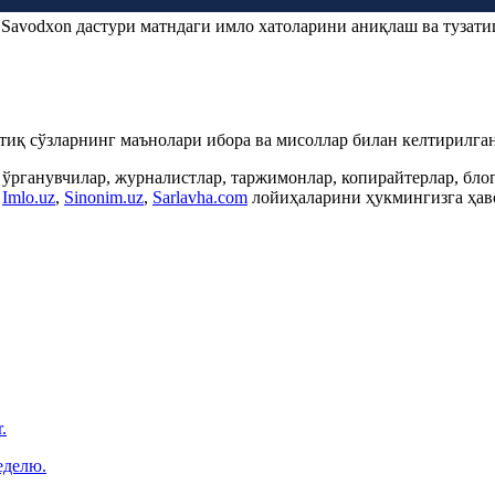
.
Savodxon
дастури матндаги имло хатоларини аниқлаш ва тузати
ртиқ сўзларнинг маънолари ибора ва мисоллар билан келтирилган
 ўрганувчилар, журналистлар, таржимонлар, копирайтерлар, бл
,
Imlo.uz
,
Sinonim.uz
,
Sarlavha.com
лойиҳаларини ҳукмингизга ҳаво
.
еделю.