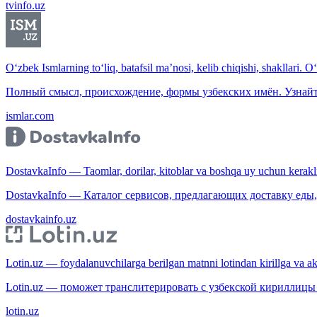
tvinfo.uz
O‘zbek Ismlarning to‘liq, batafsil ma’nosi, kelib chiqishi, shakllari. O
Полный смысл, происхождение, формы узбекских имён. Узнайт
ismlar.com
DostavkaInfo — Taomlar, dorilar, kitoblar va boshqa uy uchun kerakli b
DostavkaInfo — Каталог сервисов, предлагающих доставку еды, 
dostavkainfo.uz
Lotin.uz — foydalanuvchilarga berilgan matnni lotindan kirillga va aksi
Lotin.uz — поможет транслитерировать с узбекской кириллицы 
lotin.uz