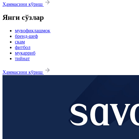
Ҳаммасини кўриш
Янги сўзлар
мувофиқлашмоқ
бренд-шеф
скам
фитбол
муқарриб
тийнат
Ҳаммасини кўриш