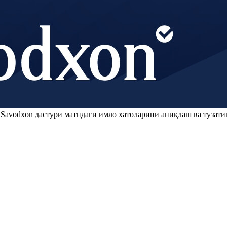
.
Savodxon
дастури матндаги имло хатоларини аниқлаш ва тузати