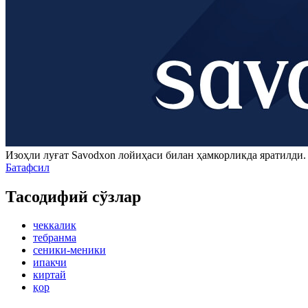
Изоҳли луғат
Savodxon
лойиҳаси билан ҳамкорликда яратилди
Батафсил
Тасодифий сўзлар
чеккалик
тебранма
сеники-меники
ипакчи
киртай
қор