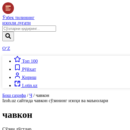
Ўзбек тилининг
изоҳли луғати
O‘Z
Топ 100
Рўйхат
Кириш
Lotin.uz
Бош саҳифа
/
Ч
/
чавкон
Izoh.uz
сайтида
чавкон
сўзининг изоҳи ва маънолари
чавкон
Сўзни дўстлар