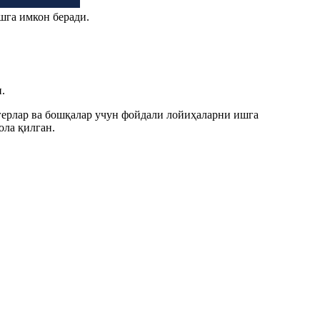
шга имкон беради.
.
огерлар ва бошқалар учун фойдали лойиҳаларни ишга
ла қилган.