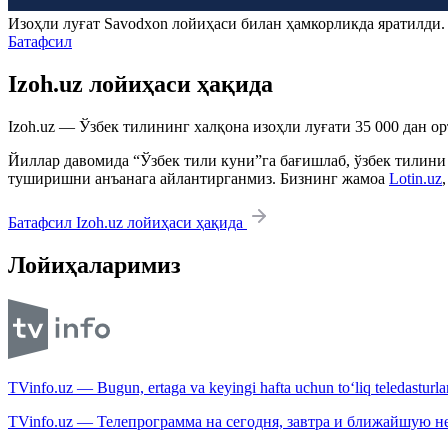
Изоҳли луғат
Savodxon
лойиҳаси билан ҳамкорликда яратилди
Батафсил
Izoh.uz лойиҳаси ҳақида
Izoh.uz — Ўзбек тилининг халқона изоҳли луғати 35 000 дан о
Йиллар давомида “Ўзбек тили куни”га бағишлаб, ўзбек тилини
туширишни анъанага айлантирганмиз. Бизнинг жамоа
Lotin.uz
Батафсил Izoh.uz лойиҳаси ҳақида
Лойиҳаларимиз
TVinfo.uz — Bugun, ertaga va keyingi hafta uchun to‘liq teledasturlar
TVinfo.uz — Телепрограмма на сегодня, завтра и ближайшую н