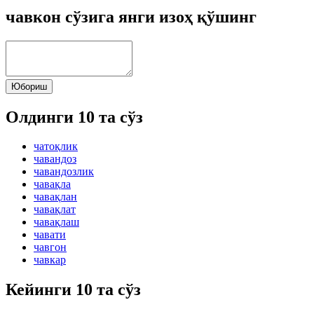
чавкон сўзига янги изоҳ қўшинг
Юбориш
Олдинги 10 та сўз
чатоқлик
чавандоз
чавандозлик
чавақла
чавақлан
чавақлат
чавақлаш
чавати
чавгон
чавкар
Кейинги 10 та сўз