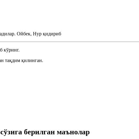
тадилар.
Ойбек, Нур қидириб
б кўринг.
н тақдим қилинган.
ўзига берилган маънолар