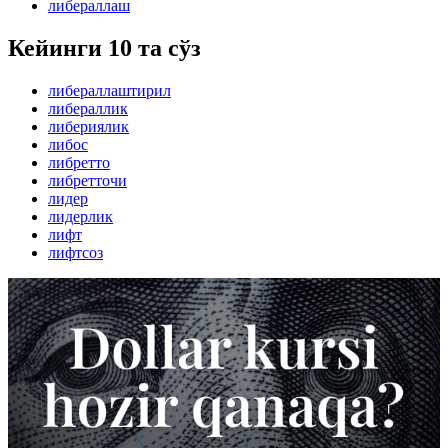
либераллаш
Кейинги 10 та сўз
либераллаштирил
либераллик
либериялик
либос
либретто
либретточи
лидер
лидерлик
лифт
лифтсоз