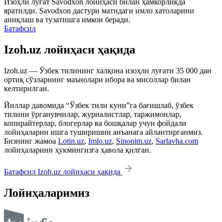
Изоҳли луғат
Savodxon
лойиҳаси билан ҳамкорликда
яратилди.
Savodxon
дастури матндаги имло хатоларини
аниқлаш ва тузатишга имкон беради.
Батафсил
Izoh.uz лойиҳаси ҳақида
Izoh.uz — Ўзбек тилининг халқона изоҳли луғати 35 000 дан
ортиқ сўзларнинг маънолари ибора ва мисоллар билан
келтирилган.
Йиллар давомида “Ўзбек тили куни”га бағишлаб, ўзбек
тилини ўрганувчилар, журналистлар, таржимонлар,
копирайтерлар, блогерлар ва бошқалар учун фойдали
лойиҳаларни ишга туширишни анъанага айлантирганмиз.
Бизнинг жамоа
Lotin.uz
,
Imlo.uz
,
Sinonim.uz
,
Sarlavha.com
лойиҳаларини ҳукмингизга ҳавола қилган.
Батафсил Izoh.uz лойиҳаси ҳақида
Лойиҳаларимиз