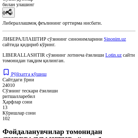
билан улашинг
феъл
Либераллашмоқ феълининг орттирма нисбати.
ЛИБЕРАЛЛАШТИР
сўзининг синонимларини
Sinonim.uz
сайтида қидириб кўринг.
LIBERALLASHTIR
сўзининг лотинча ёзилиши
Lotin.uz
сайти
томонидан тақдим қилинган.
Рўйхатга қўшиш
Сайтдаги ўрни
24010
Сўзнинг тескари ёзилиши
ритшалларебил
Ҳарфлар сони
13
Кўришлар сони
102
Фойдаланувчилар томонидан