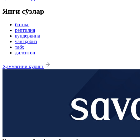
Янги сўзлар
ботокс
рептилия
вундеркинд
чангқобиз
табх
дилситон
Ҳаммасини кўриш