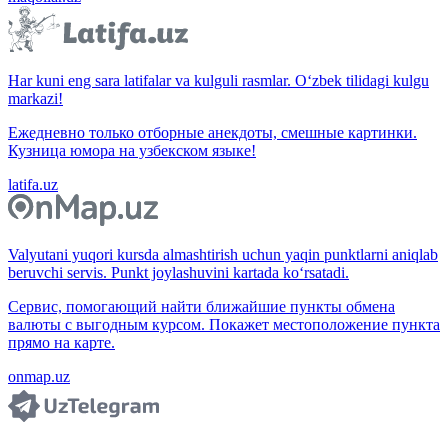
Har kuni eng sara latifalar va kulguli rasmlar. O‘zbek tilidagi kulgu
markazi!
Ежедневно только отборные анекдоты, смешные картинки.
Кузница юмора на узбекском языке!
latifa.uz
Valyutani yuqori kursda almashtirish uchun yaqin punktlarni aniqlab
beruvchi servis. Punkt joylashuvini kartada ko‘rsatadi.
Сервис, помогающий найти ближайшие пункты обмена
валюты с выгодным курсом. Покажет местоположение пункта
прямо на карте.
onmap.uz