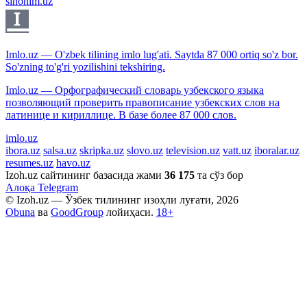
sinonim.uz
Imlo.uz — O'zbek tilining imlo lug'ati. Saytda 87 000 ortiq so'z bor.
So'zning to'g'ri yozilishini tekshiring.
Imlo.uz — Орфографический словарь узбекского языка
позволяющий проверить правописание узбекских слов на
латинице и кириллице. В базе более 87 000 слов.
imlo.uz
ibora.uz
salsa.uz
skripka.uz
slovo.uz
television.uz
vatt.uz
iboralar.uz
resumes.uz
havo.uz
Izoh.uz сайтининг базасида жами
36 175
та сўз бор
Алоқа
Telegram
© Izoh.uz — Ўзбек тилининг изоҳли луғати, 2026
Obuna
ва
GoodGroup
лойиҳаси.
18+