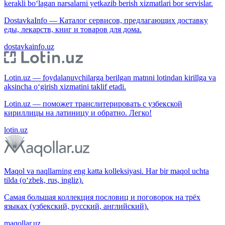
kerakli bo‘lagan narsalarni yetkazib berish xizmatlari bor servislar.
DostavkaInfo — Каталог сервисов, предлагающих доставку
еды, лекарств, книг и товаров для дома.
dostavkainfo.uz
Lotin.uz — foydalanuvchilarga berilgan matnni lotindan kirillga va
aksincha o‘girish xizmatini taklif etadi.
Lotin.uz — поможет транслитерировать с узбекской
кириллицы на латиницу и обратно. Легко!
lotin.uz
Maqol va naqllarning eng katta kolleksiyasi. Har bir maqol uchta
tilda (o‘zbek, rus, ingliz).
Самая большая коллекция пословиц и поговорок на трёх
языках (узбекский, русский, английский).
maqollar.uz