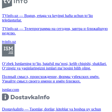
TVinfo.uz — Bugun, ertaga va keyingi hafta uchun to‘liq
teledasturlar.
TVinfo.uz — Телепрограмма на сегодня, завтра и ближайшую
неделю.
tvinfo.uz
O‘zbek Ismlarning to‘liq, batafsil ma’nosi, kelib chiqishi, shakllari.
O‘zingiz va yaqinlaringizni ismlari ma’nosini bilib oling.
Полный смысл, происхождение, формы узбекских имён.
Узнайте смысл своего имени и имён близких.
ismlar.com
DostavkaInfo — Taomlar, dorilar, kitoblar va boshqa uy uchun