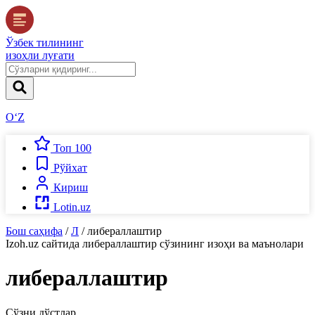
Ўзбек тилининг
изоҳли луғати
O‘Z
Топ 100
Рўйхат
Кириш
Lotin.uz
Бош саҳифа
/
Л
/
либераллаштир
Izoh.uz
сайтида
либераллаштир
сўзининг изоҳи ва маънолари
либераллаштир
Сўзни дўстлар