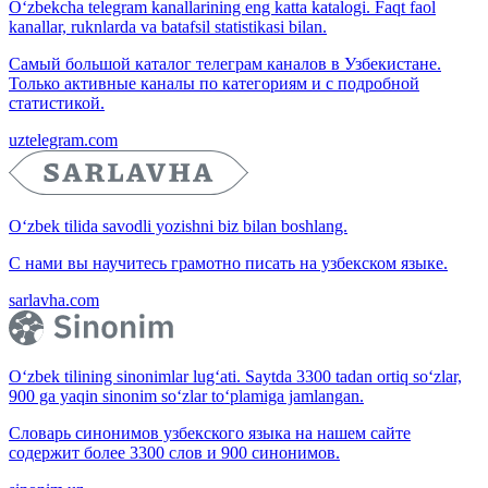
O‘zbekcha telegram kanallarining eng katta katalogi. Faqt faol
kanallar, ruknlarda va batafsil statistikasi bilan.
Самый большой каталог телеграм каналов в Узбекистане.
Только активные каналы по категориям и с подробной
статистикой.
uztelegram.com
O‘zbek tilida savodli yozishni biz bilan boshlang.
С нами вы научитесь грамотно писать на узбекском языке.
sarlavha.com
O‘zbek tilining sinonimlar lug‘ati. Saytda 3300 tadan ortiq so‘zlar,
900 ga yaqin sinonim so‘zlar to‘plamiga jamlangan.
Словарь синонимов узбекского языка на нашем сайте
содержит более 3300 слов и 900 синонимов.