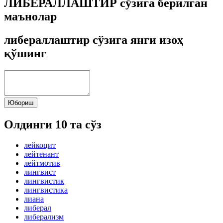
ЛИБЕРАЛЛАШТИР сўзига берилган
маънолар
либераллаштир сўзига янги изоҳ
қўшинг
Юбориш
Олдинги 10 та сўз
лейкоцит
лейтенант
лейтмотив
лингвист
лингвистик
лингвистика
лиана
либерал
либерализм