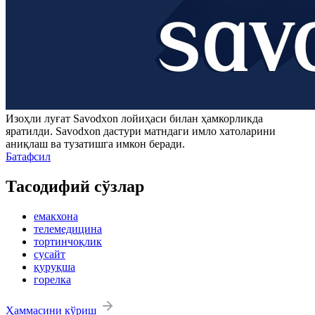
Изоҳли луғат
Savodxon
лойиҳаси билан ҳамкорликда
яратилди.
Savodxon
дастури матндаги имло хатоларини
аниқлаш ва тузатишга имкон беради.
Батафсил
Тасодифий сўзлар
емакхона
телемедицина
тортинчоқлик
сусайт
қуруқша
горелка
Ҳаммасини кўриш