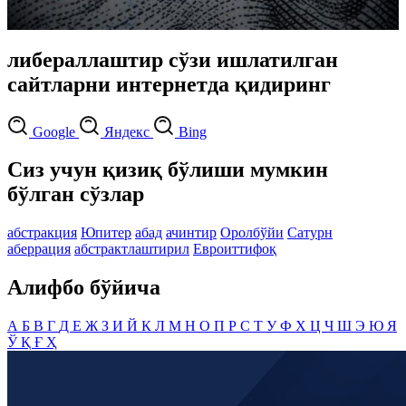
либераллаштир сўзи ишлатилган
сайтларни интернетда қидиринг
Google
Яндекс
Bing
Сиз учун қизиқ бўлиши мумкин
бўлган сўзлар
абстракция
Юпитер
абад
ачинтир
Оролбўйи
Сатурн
аберрация
абстрактлаштирил
Евроиттифоқ
Алифбо бўйича
А
Б
В
Г
Д
Е
Ж
З
И
Й
К
Л
М
Н
О
П
Р
С
Т
У
Ф
Х
Ц
Ч
Ш
Э
Ю
Я
Ў
Қ
Ғ
Ҳ