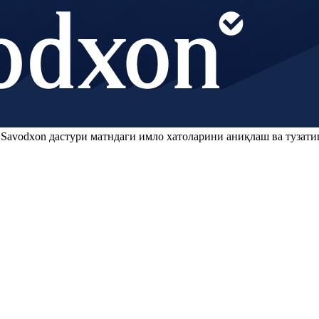
.
Savodxon
дастури матндаги имло хатоларини аниқлаш ва тузати