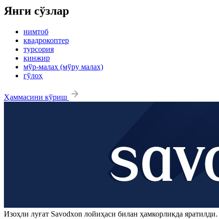
Янги сўзлар
нимтоб
квадрокоптер
турсория
қинжир
мўр-малах (мўру малах)
гўлоҳ
Ҳаммасини кўриш
Изоҳли луғат
Savodxon
лойиҳаси билан ҳамкорликда яратилди