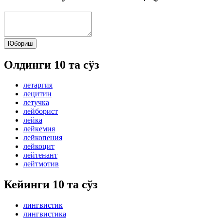
Юбориш
Олдинги 10 та сўз
летаргия
лецитин
летучка
лейборист
лейка
лейкемия
лейкопения
лейкоцит
лейтенант
лейтмотив
Кейинги 10 та сўз
лингвистик
лингвистика