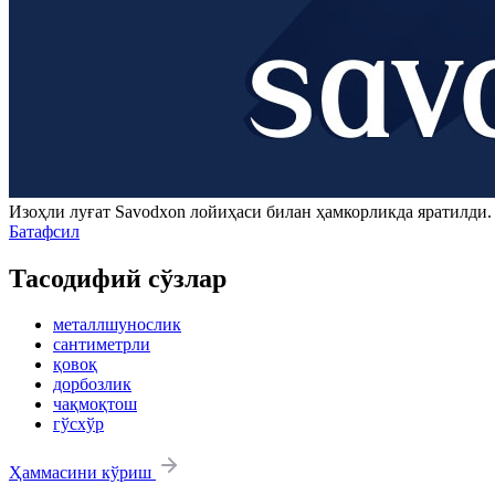
Изоҳли луғат
Savodxon
лойиҳаси билан ҳамкорликда яратилди
Батафсил
Тасодифий сўзлар
металлшунослик
сантиметрли
қовоқ
дорбозлик
чақмоқтош
гўсхўр
Ҳаммасини кўриш