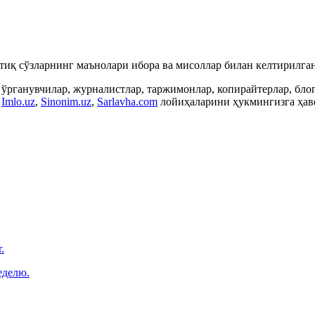
ртиқ сўзларнинг маънолари ибора ва мисоллар билан келтирилган
 ўрганувчилар, журналистлар, таржимонлар, копирайтерлар, бл
,
Imlo.uz
,
Sinonim.uz
,
Sarlavha.com
лойиҳаларини ҳукмингизга ҳаво
.
еделю.