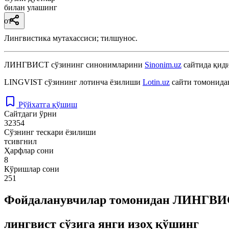
билан улашинг
от
Лингвистика мутахассиси; тилшунос.
ЛИНГВИСТ
сўзининг синонимларини
Sinonim.uz
сайтида қиди
LINGVIST
сўзининг лотинча ёзилиши
Lotin.uz
сайти томонида
Рўйхатга қўшиш
Сайтдаги ўрни
32354
Сўзнинг тескари ёзилиши
тсивгнил
Ҳарфлар сони
8
Кўришлар сони
251
Фойдаланувчилар томонидан ЛИНГВИСТ
лингвист сўзига янги изоҳ қўшинг