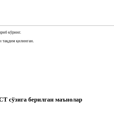
риб кўринг.
н тақдим қилинган.
 сўзига берилган маънолар