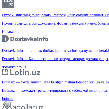
O‘zbek Ismlarning to‘liq, batafsil ma’nosi, kelib chiqishi, shakllari. O
Полный смысл, происхождение, формы узбекских имён. Узнайт
ismlar.com
DostavkaInfo — Taomlar, dorilar, kitoblar va boshqa uy uchun kerakli b
DostavkaInfo — Каталог сервисов, предлагающих доставку еды, 
dostavkainfo.uz
Lotin.uz — foydalanuvchilarga berilgan matnni lotindan kirillga va aksi
Lotin.uz — поможет транслитерировать с узбекской кириллицы 
lotin.uz