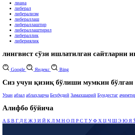
лиана
либерал
либерализм
либераллаш
либераллаштир
либераллаштирил
либераллик
либериялик
лингвист сўзи ишлатилган сайтларни и
Google
Яндекс
Bing
Сиз учун қизиқ бўлиши мумкин бўлган 
Уран
абзал
аблаҳларча
Беҳбудий
Замахшарий
Бундестаг
ачимти
Алифбо бўйича
А
Б
В
Г
Д
Е
Ж
З
И
Й
К
Л
М
Н
О
П
Р
С
Т
У
Ф
Х
Ц
Ч
Ш
Э
Ю
Я