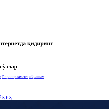
нтернетда қидиринг
сўзлар
р
Европарламент
абришим
Ў
Қ
Ғ
Ҳ