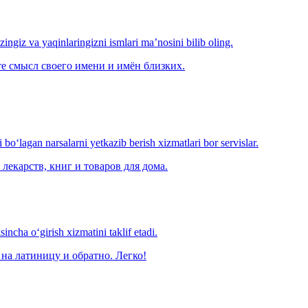
‘zingiz va yaqinlaringizni ismlari ma’nosini bilib oling.
е смысл своего имени и имён близких.
o‘lagan narsalarni yetkazib berish xizmatlari bor servislar.
лекарств, книг и товаров для дома.
ncha o‘girish xizmatini taklif etadi.
на латиницу и обратно. Легко!