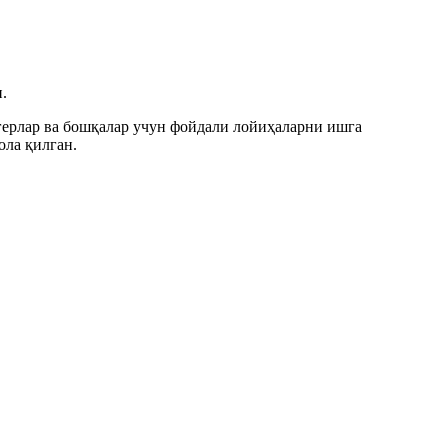
.
огерлар ва бошқалар учун фойдали лойиҳаларни ишга
ла қилган.