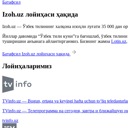
Батафсил
Izoh.uz лойиҳаси ҳақида
Izoh.uz — Ўзбек тилининг халқона изоҳли луғати 35 000 дан о
Йиллар давомида “Ўзбек тили куни”га бағишлаб, ўзбек тилини
туширишни анъанага айлантирганмиз. Бизнинг жамоа
Lotin.uz
Батафсил Izoh.uz лойиҳаси ҳақида
Лойиҳаларимиз
TVinfo.uz — Bugun, ertaga va keyingi hafta uchun to‘liq teledasturlar
TVinfo.uz — Телепрограмма на сегодня, завтра и ближайшую н
tvinfo.uz