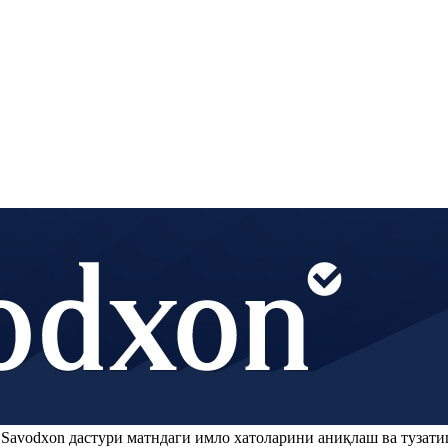
.
Savodxon
дастури матндаги имло хатоларини аниқлаш ва тузати