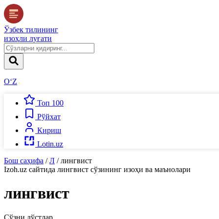
Ўзбек тилининг
изоҳли луғати
O‘Z
Топ 100
Рўйхат
Кириш
Lotin.uz
Бош саҳифа
/
Л
/
лингвист
Izoh.uz
сайтида
лингвист
сўзининг изоҳи ва маънолари
лингвист
Сўзни дўстлар