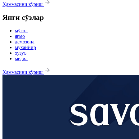
Ҳаммасини кўриш
Янги сўзлар
мўғол
яғмо
демозона
мухаййир
хузуъ
медиа
Ҳаммасини кўриш