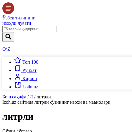
Ўзбек тилининг
изоҳли луғати
O‘Z
Топ 100
Рўйхат
Кириш
Lotin.uz
Бош саҳифа
/
Л
/
литрли
Izoh.uz
сайтида
литрли
сўзининг изоҳи ва маънолари
литрли
Сўзни дўстлар