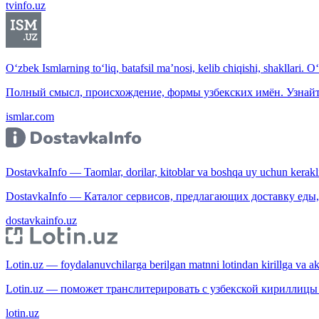
tvinfo.uz
O‘zbek Ismlarning to‘liq, batafsil ma’nosi, kelib chiqishi, shakllari. O
Полный смысл, происхождение, формы узбекских имён. Узнайт
ismlar.com
DostavkaInfo — Taomlar, dorilar, kitoblar va boshqa uy uchun kerakli b
DostavkaInfo — Каталог сервисов, предлагающих доставку еды, 
dostavkainfo.uz
Lotin.uz — foydalanuvchilarga berilgan matnni lotindan kirillga va aksi
Lotin.uz — поможет транслитерировать с узбекской кириллицы 
lotin.uz