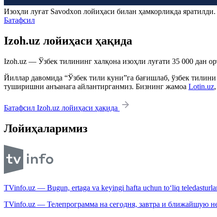
Изоҳли луғат
Savodxon
лойиҳаси билан ҳамкорликда яратилди
Батафсил
Izoh.uz лойиҳаси ҳақида
Izoh.uz — Ўзбек тилининг халқона изоҳли луғати 35 000 дан о
Йиллар давомида “Ўзбек тили куни”га бағишлаб, ўзбек тилини
туширишни анъанага айлантирганмиз. Бизнинг жамоа
Lotin.uz
Батафсил Izoh.uz лойиҳаси ҳақида
Лойиҳаларимиз
TVinfo.uz — Bugun, ertaga va keyingi hafta uchun to‘liq teledasturlar
TVinfo.uz — Телепрограмма на сегодня, завтра и ближайшую н