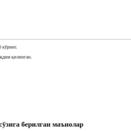
 кўринг.
ақдим қилинган.
ўзига берилган маънолар