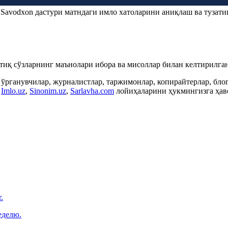
.
Savodxon
дастури матндаги имло хатоларини аниқлаш ва тузати
ртиқ сўзларнинг маънолари ибора ва мисоллар билан келтирилган
 ўрганувчилар, журналистлар, таржимонлар, копирайтерлар, бл
,
Imlo.uz
,
Sinonim.uz
,
Sarlavha.com
лойиҳаларини ҳукмингизга ҳаво
.
еделю.