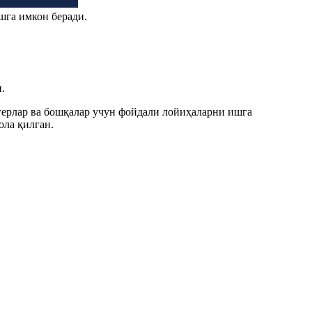
шга имкон беради.
.
огерлар ва бошқалар учун фойдали лойиҳаларни ишга
ла қилган.