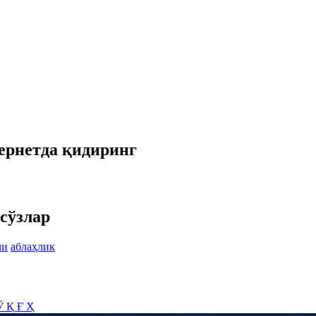
ернетда қидиринг
сўзлар
чи
аблаҳлик
Ў
Қ
Ғ
Ҳ