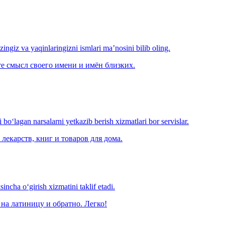
‘zingiz va yaqinlaringizni ismlari ma’nosini bilib oling.
е смысл своего имени и имён близких.
o‘lagan narsalarni yetkazib berish xizmatlari bor servislar.
лекарств, книг и товаров для дома.
ncha o‘girish xizmatini taklif etadi.
на латиницу и обратно. Легко!