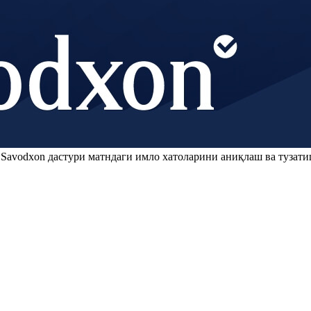
.
Savodxon
дастури матндаги имло хатоларини аниқлаш ва тузати