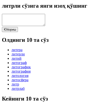
литрли сўзига янги изоҳ қўшинг
Юбориш
Олдинги 10 та сўз
литера
литерли
литий
литограф
литографик
литография
литология
литосфера
литр
литрлаб
Кейинги 10 та сўз