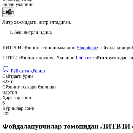
билан улашинг
сифат
Литр ҳажмидаги, литр элтадиган.
Беш литрли идиш.
ЛИТРЛИ
сўзининг синонимларини
Sinonim.uz
сайтида қидириб
LITRLI
сўзининг лотинча ёзилиши
Lotin.uz
сайти томонидан т
Рўйхатга қўшиш
Сайтдаги ўрни
32361
Сўзнинг тескари ёзилиши
илртил
Ҳарфлар сони
6
Кўришлар сони
205
Фойдаланувчилар томонидан ЛИТРЛИ с