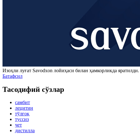
Изоҳли луғат
Savodxon
лойиҳаси билан ҳамкорликда яратилди
Батафсил
Тасодифий сўзлар
самбит
лецитин
тўлғоқ
туссиз
чет
дистилла