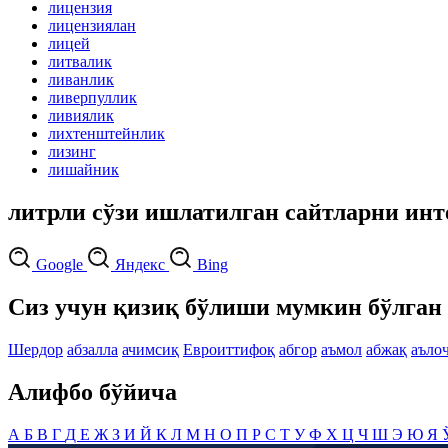
лицензия
лицензиялан
лицей
литвалик
ливанлик
ливерпуллик
ливиялик
лихтенштейнлик
лизинг
лишайник
литрли сўзи ишлатилган сайтларни инт
Google
Яндекс
Bing
Сиз учун қизиқ бўлиши мумкин бўлган 
Шердор
абзалла
ачимсиқ
Евроиттифоқ
абгор
аъмол
абжақ
аъло
Алифбо бўйича
А
Б
В
Г
Д
Е
Ж
З
И
Й
К
Л
М
Н
О
П
Р
С
Т
У
Ф
Х
Ц
Ч
Ш
Э
Ю
Я