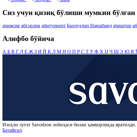
Сиз учун қизиқ бўлиши мумкин бўлган 
ачимсиқ
абгорлик
абитуриент
Баҳоуддин Нақшбанд
ачиштир
а
Алифбо бўйича
А
Б
В
Г
Д
Е
Ж
З
И
Й
К
Л
М
Н
О
П
Р
С
Т
У
Ф
Х
Ц
Ч
Ш
Э
Ю
Я
Изоҳли луғат
Savodxon
лойиҳаси билан ҳамкорликда яратилди
Батафсил