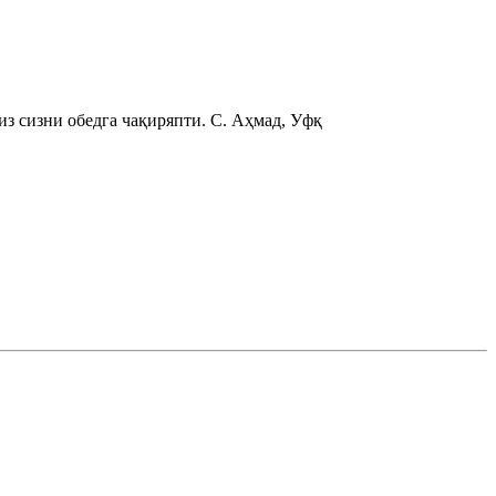
из сизни обедга чақиряпти.
С. Аҳмад, Уфқ