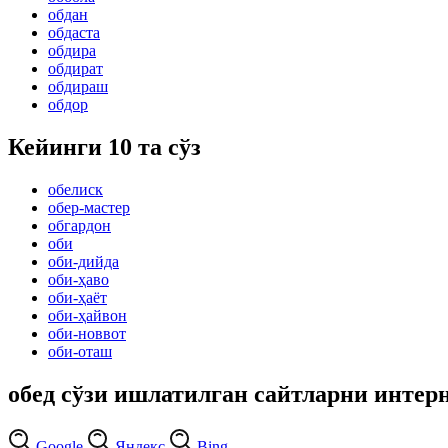
обдан
обдаста
обдира
обдират
обдираш
обдор
Кейинги 10 та сўз
обелиск
обер-мастер
обгардон
оби
оби-дийда
оби-ҳаво
оби-ҳаёт
оби-ҳайвон
оби-новвот
оби-оташ
обед сўзи ишлатилган сайтларни интер
Google
Яндекс
Bing