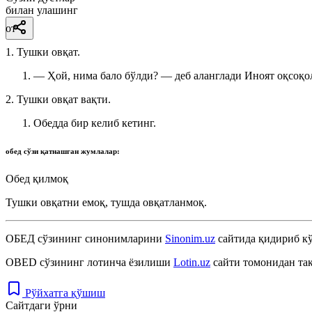
билан улашинг
от
1. Тушки овқат.
— Ҳой, нима бало бўлди? — деб аланглади Иноят оқсоқол
2. Тушки овқат вақти.
Обедда бир келиб кетинг.
обед
сўзи қатнашган жумлалар:
Обед қилмоқ
Тушки овқатни емоқ, тушда овқатланмоқ.
ОБЕД
сўзининг синонимларини
Sinonim.uz
сайтида қидириб кў
OBED
сўзининг лотинча ёзилиши
Lotin.uz
сайти томонидан та
Рўйхатга қўшиш
Сайтдаги ўрни