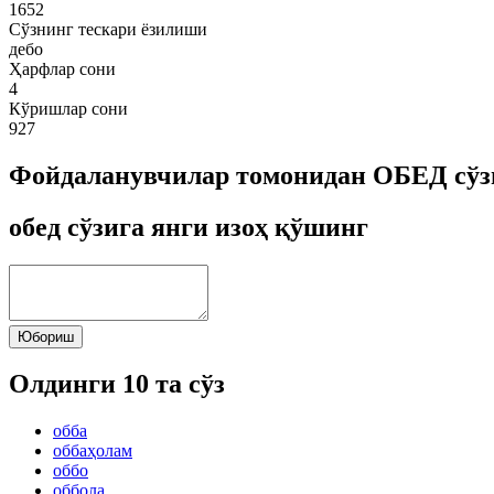
1652
Сўзнинг тескари ёзилиши
дебо
Ҳарфлар сони
4
Кўришлар сони
927
Фойдаланувчилар томонидан ОБЕД сўз
обед сўзига янги изоҳ қўшинг
Юбориш
Олдинги 10 та сўз
обба
оббаҳолам
оббо
оббола