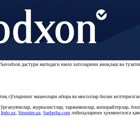
.
Savodxon
дастури матндаги имло хатоларини аниқлаш ва тузати
ртиқ сўзларнинг маънолари ибора ва мисоллар билан келтирилган
 ўрганувчилар, журналистлар, таржимонлар, копирайтерлар, бл
,
Imlo.uz
,
Sinonim.uz
,
Sarlavha.com
лойиҳаларини ҳукмингизга ҳаво