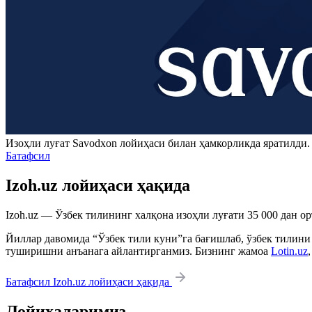
Изоҳли луғат
Savodxon
лойиҳаси билан ҳамкорликда яратилди
Батафсил
Izoh.uz лойиҳаси ҳақида
Izoh.uz — Ўзбек тилининг халқона изоҳли луғати 35 000 дан о
Йиллар давомида “Ўзбек тили куни”га бағишлаб, ўзбек тилини
туширишни анъанага айлантирганмиз. Бизнинг жамоа
Lotin.uz
Батафсил Izoh.uz лойиҳаси ҳақида
Лойиҳаларимиз