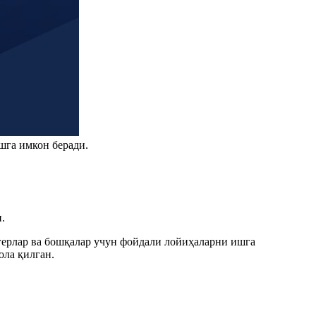
шга имкон беради.
.
огерлар ва бошқалар учун фойдали лойиҳаларни ишга
ла қилган.