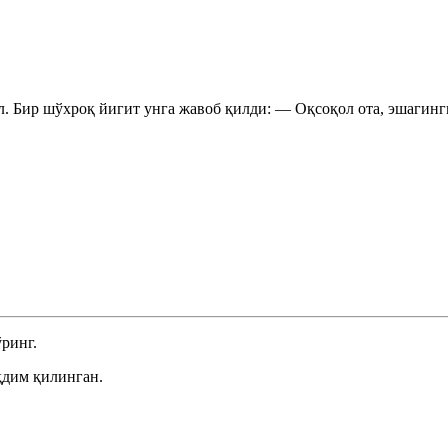
. Бир шўхроқ йигит унга жавоб қилди: — Оқсоқол ота, эшагинг
ринг.
қдим қилинган.