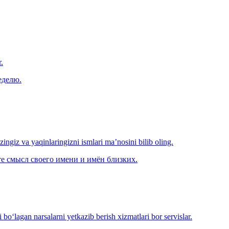
.
еделю.
‘zingiz va yaqinlaringizni ismlari ma’nosini bilib oling.
е смысл своего имени и имён близких.
o‘lagan narsalarni yetkazib berish xizmatlari bor servislar.