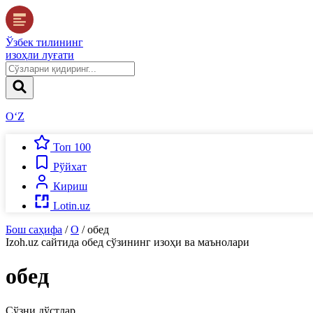
Ўзбек тилининг
изоҳли луғати
O‘Z
Топ 100
Рўйхат
Кириш
Lotin.uz
Бош саҳифа
/
О
/
обед
Izoh.uz
сайтида
обед
сўзининг изоҳи ва маънолари
обед
Сўзни дўстлар