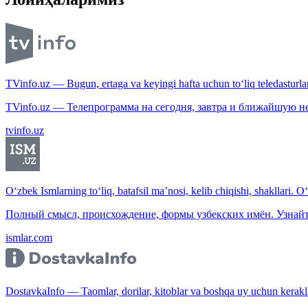
TVinfo.uz — Bugun, ertaga va keyingi hafta uchun to‘liq teledasturlar
TVinfo.uz — Телепрограмма на сегодня, завтра и ближайшую н
tvinfo.uz
O‘zbek Ismlarning to‘liq, batafsil ma’nosi, kelib chiqishi, shakllari. O
Полный смысл, происхождение, формы узбекских имён. Узнайт
ismlar.com
DostavkaInfo — Taomlar, dorilar, kitoblar va boshqa uy uchun kerakli b