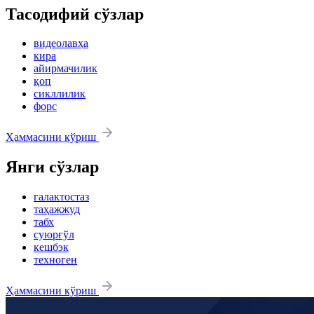
Тасодифий сўзлар
видеолавҳа
кира
айирмачилик
қоп
сикллилик
форс
Ҳаммасини кўриш
Янги сўзлар
галактостаз
таҳажжуд
табх
суюрғўл
кешбэк
техноген
Ҳаммасини кўриш