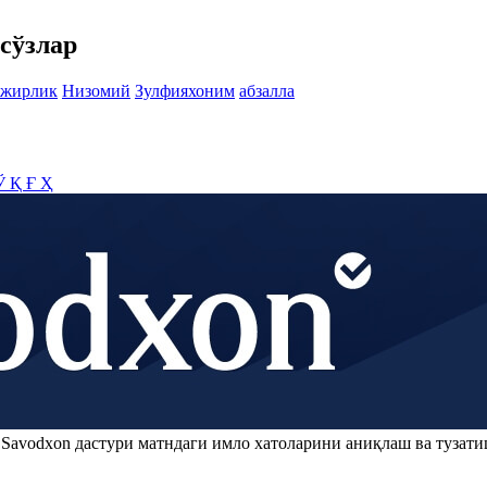
сўзлар
бжирлик
Низомий
Зулфияхоним
абзалла
Ў
Қ
Ғ
Ҳ
.
Savodxon
дастури матндаги имло хатоларини аниқлаш ва тузати