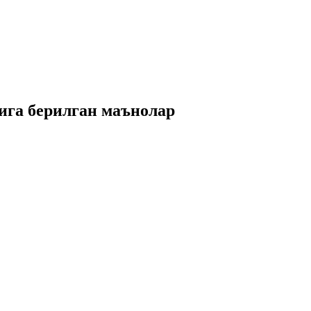
ига берилган маънолар