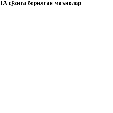
 сўзига берилган маънолар