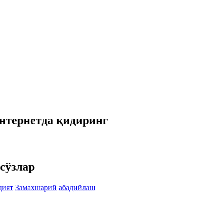
интернетда қидиринг
сўзлар
дият
Замахшарий
абадийлаш