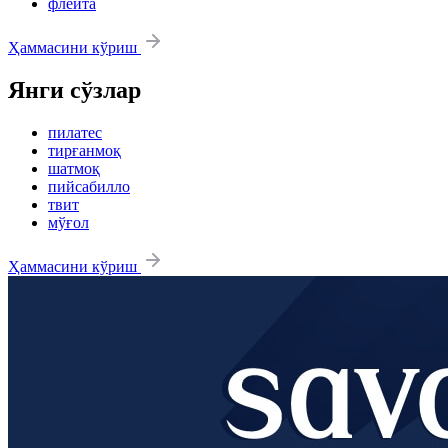
флейта
Ҳаммасини кўриш
Янги сўзлар
пилатес
тирғанмоқ
шатмоқ
пийсабилло
твит
мўғол
Ҳаммасини кўриш