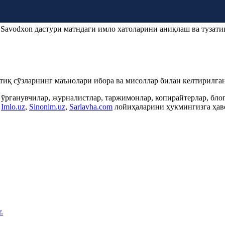
.
Savodxon
дастури матндаги имло хатоларини аниқлаш ва тузати
ртиқ сўзларнинг маънолари ибора ва мисоллар билан келтирилган
 ўрганувчилар, журналистлар, таржимонлар, копирайтерлар, бл
,
Imlo.uz
,
Sinonim.uz
,
Sarlavha.com
лойиҳаларини ҳукмингизга ҳаво
.