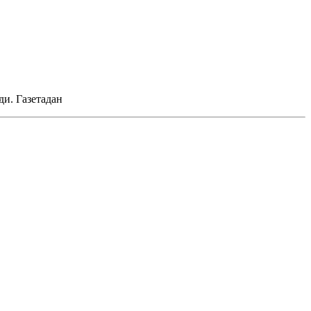
ади.
Газетадан