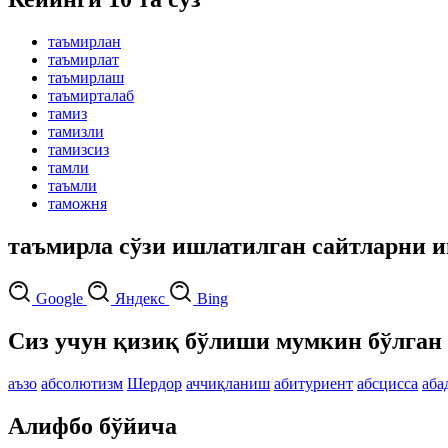
таъмирлан
таъмирлат
таъмирлаш
таъмирталаб
тамиз
тамизли
тамизсиз
тамли
таъмли
таможня
таъмирла сўзи ишлатилган сайтларни 
Google
Яндекс
Bing
Сиз учун қизиқ бўлиши мумкин бўлган 
аъзо
абсолютизм
Шердор
аччиқланиш
абитуриент
абсцисса
аба
Алифбо бўйича