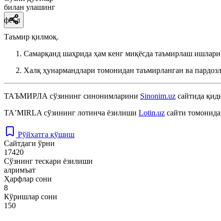
билан улашинг
феъл
Таъмир қилмоқ.
Самарқанд шаҳрида ҳам кенг миқёсда таъмирлаш ишлари
Халқ ҳунармандлари томонидан таъмирланган ва пардозл
ТАЪМИРЛА
сўзининг синонимларини
Sinonim.uz
сайтида қиди
TAʼMIRLA
сўзининг лотинча ёзилиши
Lotin.uz
сайти томонида
Рўйхатга қўшиш
Сайтдаги ўрни
17420
Сўзнинг тескари ёзилиши
алримъат
Ҳарфлар сони
8
Кўришлар сони
150