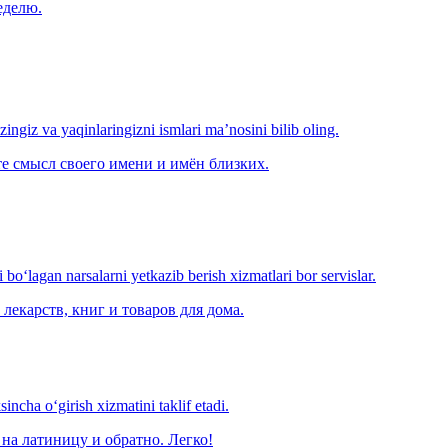
еделю.
‘zingiz va yaqinlaringizni ismlari ma’nosini bilib oling.
е смысл своего имени и имён близких.
o‘lagan narsalarni yetkazib berish xizmatlari bor servislar.
лекарств, книг и товаров для дома.
ncha o‘girish xizmatini taklif etadi.
на латиницу и обратно. Легко!