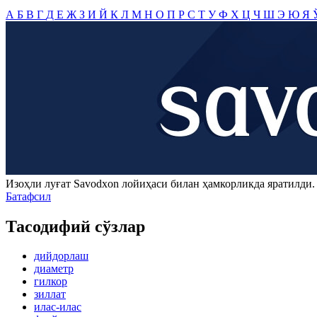
А
Б
В
Г
Д
Е
Ж
З
И
Й
К
Л
М
Н
О
П
Р
С
Т
У
Ф
Х
Ц
Ч
Ш
Э
Ю
Я
Изоҳли луғат
Savodxon
лойиҳаси билан ҳамкорликда яратилди
Батафсил
Тасодифий сўзлар
дийдорлаш
диаметр
гилкор
зиллат
илас-илас