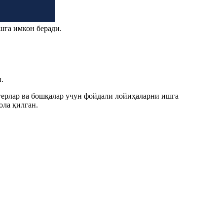
шга имкон беради.
.
огерлар ва бошқалар учун фойдали лойиҳаларни ишга
ла қилган.