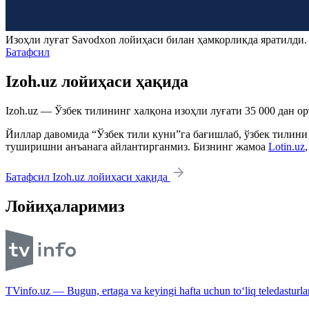
Изоҳли луғат
Savodxon
лойиҳаси билан ҳамкорликда яратилди
Батафсил
Izoh.uz лойиҳаси ҳақида
Izoh.uz — Ўзбек тилининг халқона изоҳли луғати 35 000 дан о
Йиллар давомида “Ўзбек тили куни”га бағишлаб, ўзбек тилини
туширишни анъанага айлантирганмиз. Бизнинг жамоа
Lotin.uz
Батафсил Izoh.uz лойиҳаси ҳақида
Лойиҳаларимиз
TVinfo.uz — Bugun, ertaga va keyingi hafta uchun to‘liq teledasturlar