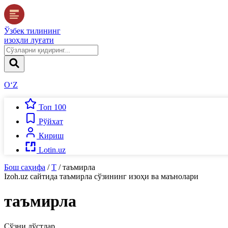
Ўзбек тилининг
изоҳли луғати
O‘Z
Топ 100
Рўйхат
Кириш
Lotin.uz
Бош саҳифа
/
Т
/
таъмирла
Izoh.uz
сайтида
таъмирла
сўзининг изоҳи ва маънолари
таъмирла
Сўзни дўстлар