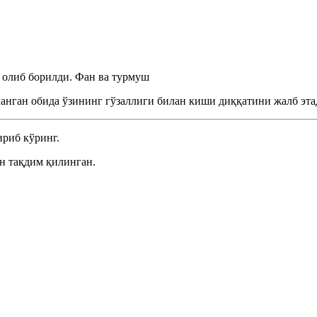
 олиб борилди.
Фан ва турмуш
анган обида ўзининг гўзаллиги билан киши диққатини жалб эт
риб кўринг.
н тақдим қилинган.