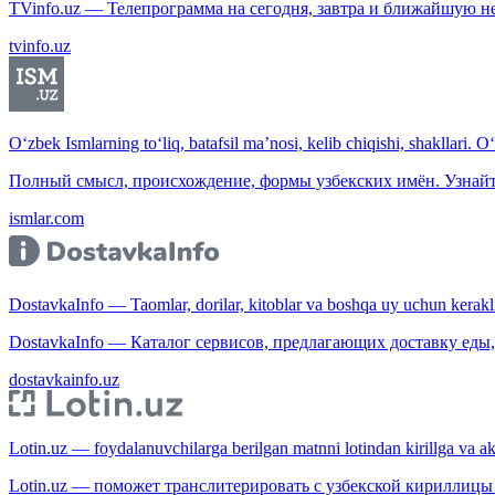
TVinfo.uz — Телепрограмма на сегодня, завтра и ближайшую н
tvinfo.uz
O‘zbek Ismlarning to‘liq, batafsil ma’nosi, kelib chiqishi, shakllari. O
Полный смысл, происхождение, формы узбекских имён. Узнайт
ismlar.com
DostavkaInfo — Taomlar, dorilar, kitoblar va boshqa uy uchun kerakli b
DostavkaInfo — Каталог сервисов, предлагающих доставку еды, 
dostavkainfo.uz
Lotin.uz — foydalanuvchilarga berilgan matnni lotindan kirillga va aksi
Lotin.uz — поможет транслитерировать с узбекской кириллицы 