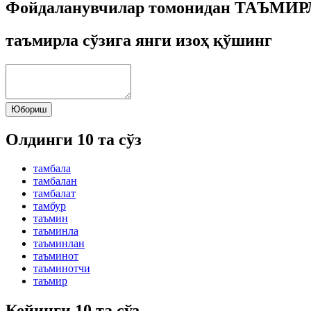
Фойдаланувчилар томонидан ТАЪМИРЛА
таъмирла сўзига янги изоҳ қўшинг
Юбориш
Олдинги 10 та сўз
тамбала
тамбалан
тамбалат
тамбур
таъмин
таъминла
таъминлан
таъминот
таъминотчи
таъмир
Кейинги 10 та сўз