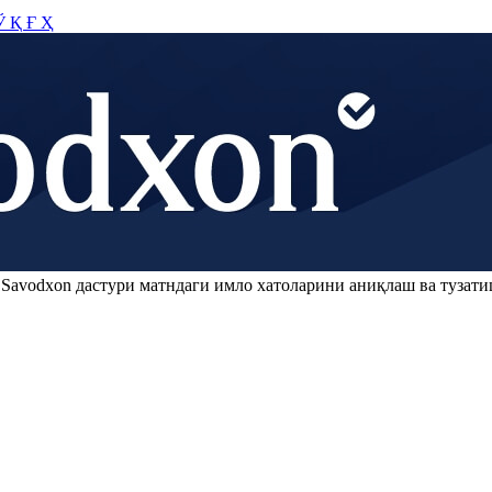
Ў
Қ
Ғ
Ҳ
.
Savodxon
дастури матндаги имло хатоларини аниқлаш ва тузати