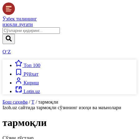
Ўзбек тилининг
изоҳли луғати
O‘Z
Топ 100
Рўйхат
Кириш
Lotin.uz
Бош саҳифа
/
Т
/
тармоқли
Izoh.uz
сайтида
тармоқли
сўзининг изоҳи ва маънолари
тармоқли
Сўзни дўстлар