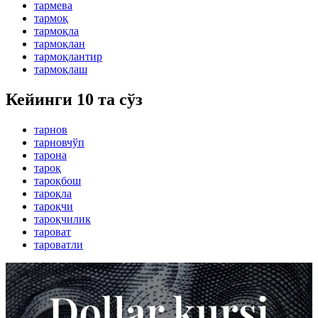
тармева
тармоқ
тармоқла
тармоқлан
тармоқлантир
тармоқлаш
Кейинги 10 та сўз
тарнов
тарновчўп
тарона
тароқ
тароқбош
тароқла
тароқчи
тароқчилик
тароват
тароватли