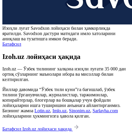
Изоҳли луғат
Savodxon
лойиҳаси билан ҳамкорликда
яратилди.
Savodxon
дастури матндаги имло хатоларини
аниқлаш ва тузатишга имкон беради.
Батафсил
Izoh.uz лойиҳаси ҳақида
Izoh.uz — Ўзбек тилининг халқона изоҳли луғати 35 000 дан
ортиқ сўзларнинг маънолари ибора ва мисоллар билан
келтирилган.
Йиллар давомида “Ўзбек тили куни”га бағишлаб, ўзбек
тилини ўрганувчилар, журналистлар, таржимонлар,
копирайтерлар, блогерлар ва бошқалар учун фойдали
лойиҳаларни ишга туширишни анъанага айлантирганмиз.
Бизнинг жамоа
Lotin.uz
,
Imlo.uz
,
Sinonim.uz
,
Sarlavha.com
лойиҳаларини ҳукмингизга ҳавола қилган.
Батафсил Izoh.uz лойиҳаси ҳақида