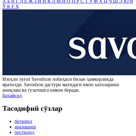
А
Б
В
Г
Д
Е
Ж
З
И
Й
К
Л
М
Н
О
П
Р
С
Т
У
Ф
Х
Ц
Ч
Ш
Э
Ю
Я
Ў
Қ
Ғ
Ҳ
Изоҳли луғат
Savodxon
лойиҳаси билан ҳамкорликда
яратилди.
Savodxon
дастури матндаги имло хатоларини
аниқлаш ва тузатишга имкон беради.
Батафсил
Тасодифий сўзлар
битирил
аралашиш
пестицид