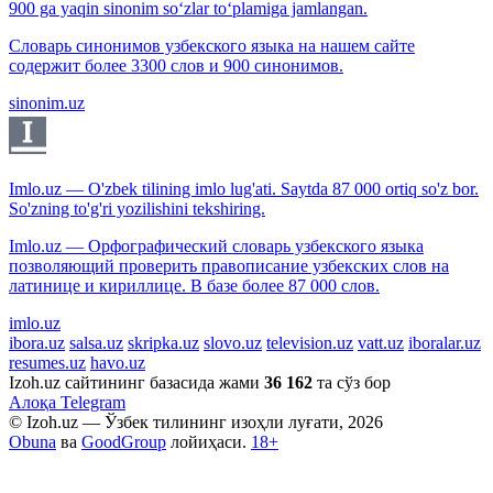
900 ga yaqin sinonim so‘zlar to‘plamiga jamlangan.
Словарь синонимов узбекского языка на нашем сайте
содержит более 3300 слов и 900 синонимов.
sinonim.uz
Imlo.uz — O'zbek tilining imlo lug'ati. Saytda 87 000 ortiq so'z bor.
So'zning to'g'ri yozilishini tekshiring.
Imlo.uz — Орфографический словарь узбекского языка
позволяющий проверить правописание узбекских слов на
латинице и кириллице. В базе более 87 000 слов.
imlo.uz
ibora.uz
salsa.uz
skripka.uz
slovo.uz
television.uz
vatt.uz
iboralar.uz
resumes.uz
havo.uz
Izoh.uz сайтининг базасида жами
36 162
та сўз бор
Алоқа
Telegram
© Izoh.uz — Ўзбек тилининг изоҳли луғати, 2026
Obuna
ва
GoodGroup
лойиҳаси.
18+