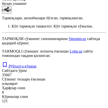
билан улашинг
сифат
Тармоқлари, шохобчалари бўлган, тармоқланган.
Кўп тармоқли ташкилот. Кўп тармоқли хўжалик.
ТАРМОҚЛИ
сўзининг синонимларини
Sinonim.uz
сайтида
қидириб кўринг.
TARMOQLI
сўзининг лотинча ёзилиши
Lotin.uz
сайти
томонидан тақдим қилинган.
Рўйхатга қўшиш
Сайтдаги ўрни
35667
Сўзнинг тескари ёзилиши
илқомрат
Ҳарфлар сони
8
Кўришлар сони
121