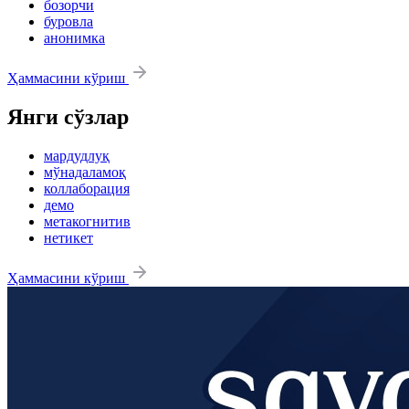
бозорчи
буровла
анонимка
Ҳаммасини кўриш
Янги сўзлар
мардудлуқ
мўнадаламоқ
коллаборация
демо
метакогнитив
нетикет
Ҳаммасини кўриш