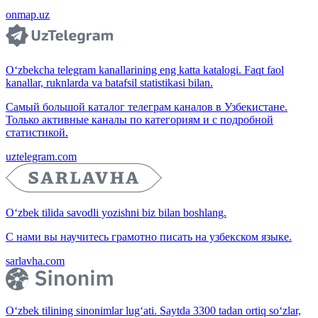
onmap.uz
O‘zbekcha telegram kanallarining eng katta katalogi. Faqt faol
kanallar, ruknlarda va batafsil statistikasi bilan.
Самый большой каталог телеграм каналов в Узбекистане.
Только активные каналы по категориям и с подробной
статистикой.
uztelegram.com
O‘zbek tilida savodli yozishni biz bilan boshlang.
С нами вы научитесь грамотно писать на узбекском языке.
sarlavha.com
O‘zbek tilining sinonimlar lug‘ati. Saytda 3300 tadan ortiq so‘zlar,