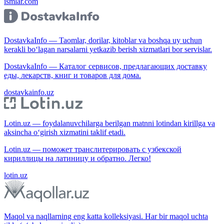
ismlar.com
DostavkaInfo — Taomlar, dorilar, kitoblar va boshqa uy uchun
kerakli bo‘lagan narsalarni yetkazib berish xizmatlari bor servislar.
DostavkaInfo — Каталог сервисов, предлагающих доставку
еды, лекарств, книг и товаров для дома.
dostavkainfo.uz
Lotin.uz — foydalanuvchilarga berilgan matnni lotindan kirillga va
aksincha o‘girish xizmatini taklif etadi.
Lotin.uz — поможет транслитерировать с узбекской
кириллицы на латиницу и обратно. Легко!
lotin.uz
Maqol va naqllarning eng katta kolleksiyasi. Har bir maqol uchta