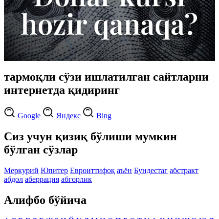
тармоқли сўзи ишлатилган сайтларни
интернетда қидиринг
Google
Яндекс
Bing
Сиз учун қизиқ бўлиши мумкин
бўлган сўзлар
Меркурий
Юпитер
Евроиттифоқ
аъён
Бундестаг
абстракт
абдол
аберрация
абгорлик
Алифбо бўйича