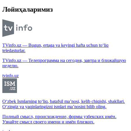
Лойиҳаларимиз
TVinfo.uz — Bugun, ertaga va keyingi hafta uchun to‘liq
teledasturlar.
TVinfo.uz — Телепрограмма на сегодня, завтра и ближайшую
неделю.
tvinfo.uz
O‘zbek Ismlarning to‘liq, batafsil ma’nosi, kelib chiqishi, shakllari.
O‘zingiz va yaqinlaringizni ismlari ma’nosini bilib oling.
Полный смысл, происхождение, формы узбекских имён.
Узнайте смысл своего имени и имён близких.