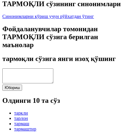
ТАРМОҚЛИ сўзининг синонимлари
Синонимларни кўриш учун рўйхатдан ўтинг
Фойдаланувчилар томонидан
ТАРМОҚЛИ сўзига берилган
маънолар
тармоқли сўзига янги изоҳ қўшинг
Юбориш
Олдинги 10 та сўз
таркли
тарлон
тармаш
тармаштир