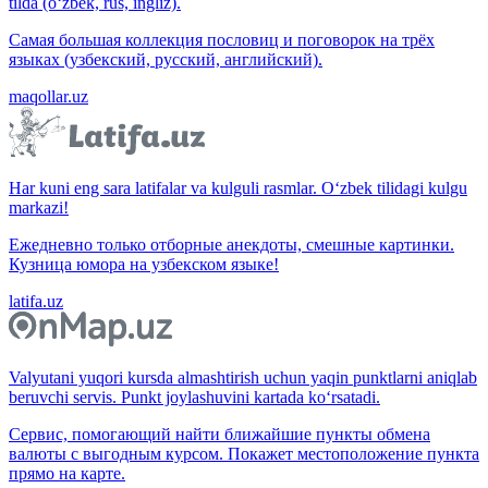
tilda (o‘zbek, rus, ingliz).
Самая большая коллекция пословиц и поговорок на трёх
языках (узбекский, русский, английский).
maqollar.uz
Har kuni eng sara latifalar va kulguli rasmlar. O‘zbek tilidagi kulgu
markazi!
Ежедневно только отборные анекдоты, смешные картинки.
Кузница юмора на узбекском языке!
latifa.uz
Valyutani yuqori kursda almashtirish uchun yaqin punktlarni aniqlab
beruvchi servis. Punkt joylashuvini kartada ko‘rsatadi.
Сервис, помогающий найти ближайшие пункты обмена
валюты с выгодным курсом. Покажет местоположение пункта
прямо на карте.