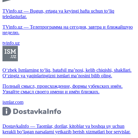
TVinfo.uz — Bugun, ertaga va keyingi hafta uchun to‘liq
teledasturlar.
TVinfo.uz — Телепрограмма на сегодня, завтра и ближайшую
неделю.
tvinfo.uz
O‘zbek Ismlarning to‘liq, batafsil ma’nosi, kelib chiqishi, shakllari.
O‘zingiz va yaqinlaringizni ismlari ma’nosini bilib oling.
Полный смысл, происхождение, формы узбекских имён.
Узнайте смысл своего имени и имён близких.
ismlar.com
DostavkaInfo — Taomlar, dorilar, kitoblar va boshqa uy uchun
kerakli bo‘lagan narsalarni yetkazib berish xizmatlari bor servislar.