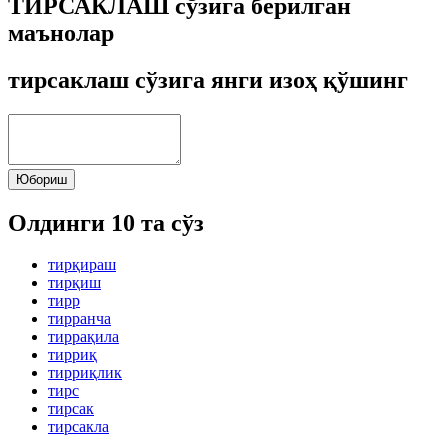
ТИРСАКЛАШ сўзига берилган
маънолар
тирсаклаш сўзига янги изоҳ қўшинг
Юбориш
Олдинги 10 та сўз
тирқираш
тирқиш
тирр
тирранча
тиррақила
тирриқ
тирриқлик
тирс
тирсак
тирсакла