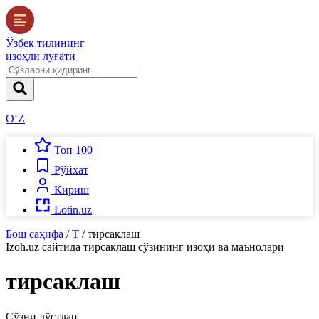
Ўзбек тилининг
изоҳли луғати
O‘Z
Топ 100
Рўйхат
Кириш
Lotin.uz
Бош саҳифа
/
Т
/
тирсаклаш
Izoh.uz
сайтида
тирсаклаш
сўзининг изоҳи ва маънолари
тирсаклаш
Сўзни дўстлар