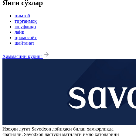
Янги сўзлар
нимтоб
тирғанмоқ
юсуфлиқо
лайк
промосайт
шайтанат
Ҳаммасини кўриш
Изоҳли луғат
Savodxon
лойиҳаси билан ҳамкорликда
яратилди.
Savodxon
дастури матндаги имло хатоларини