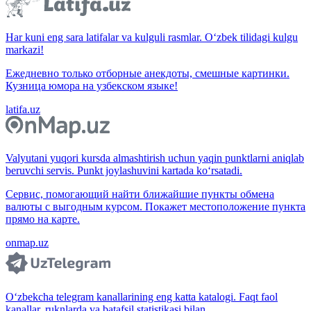
Har kuni eng sara latifalar va kulguli rasmlar. O‘zbek tilidagi kulgu
markazi!
Ежедневно только отборные анекдоты, смешные картинки.
Кузница юмора на узбекском языке!
latifa.uz
Valyutani yuqori kursda almashtirish uchun yaqin punktlarni aniqlab
beruvchi servis. Punkt joylashuvini kartada ko‘rsatadi.
Сервис, помогающий найти ближайшие пункты обмена
валюты с выгодным курсом. Покажет местоположение пункта
прямо на карте.
onmap.uz
O‘zbekcha telegram kanallarining eng katta katalogi. Faqt faol
kanallar, ruknlarda va batafsil statistikasi bilan.