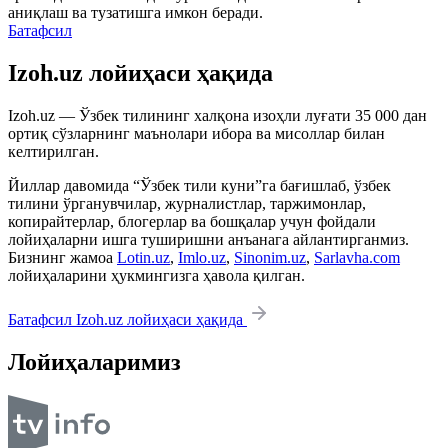
аниқлаш ва тузатишга имкон беради.
Батафсил
Izoh.uz лойиҳаси ҳақида
Izoh.uz — Ўзбек тилининг халқона изоҳли луғати 35 000 дан
ортиқ сўзларнинг маънолари ибора ва мисоллар билан
келтирилган.
Йиллар давомида “Ўзбек тили куни”га бағишлаб, ўзбек
тилини ўрганувчилар, журналистлар, таржимонлар,
копирайтерлар, блогерлар ва бошқалар учун фойдали
лойиҳаларни ишга туширишни анъанага айлантирганмиз.
Бизнинг жамоа
Lotin.uz
,
Imlo.uz
,
Sinonim.uz
,
Sarlavha.com
лойиҳаларини ҳукмингизга ҳавола қилган.
Батафсил Izoh.uz лойиҳаси ҳақида
Лойиҳаларимиз