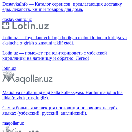
DostavkaInfo — Каталог сервисов, предлагающих доставку
еды, лекарств, книг и товаров для дома.
dostavkainfo.uz
Lotin.uz — foydalanuvchilarga berilgan matnni lotindan kirillga va
aksincha o‘girish xizmatini taklif etadi.
Lotin.uz — поможет транслитерировать с узбекской
кириллицы на латиницу и обратно. Легко!
lotin.uz
Maqol va naqllarning eng katta kolleksiyasi. Har bir maqol uchta
tilda (o‘zbek, rus, ingliz).
Самая большая коллекция пословиц и поговорок на трёх
языках (узбекский, русский, английский).
maqollar.uz