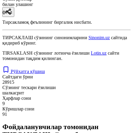
билан улашинг
феъл
Тирсакламоқ феълининг биргалик нисбати.
ТИРСАКЛАШ
сўзининг синонимларини
Sinonim.uz
сайтида
қидириб кўринг.
TIRSAKLASH
сўзининг лотинча ёзилиши
Lotin.uz
сайти
томонидан тақдим қилинган.
Рўйхатга қўшиш
Сайтдаги ўрни
28915
Сўзнинг тескари ёзилиши
шалкасрит
Ҳарфлар сони
9
Кўришлар сони
91
Фойдаланувчилар томонидан