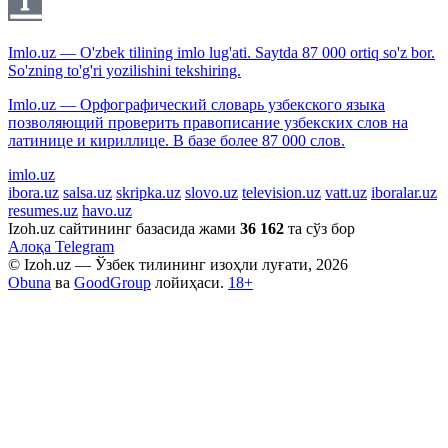
Imlo.uz — O'zbek tilining imlo lug'ati. Saytda 87 000 ortiq so'z bor.
So'zning to'g'ri yozilishini tekshiring.
Imlo.uz — Орфографический словарь узбекского языка
позволяющий проверить правописание узбекских слов на
латинице и кириллице. В базе более 87 000 слов.
imlo.uz
ibora.uz
salsa.uz
skripka.uz
slovo.uz
television.uz
vatt.uz
iboralar.uz
resumes.uz
havo.uz
Izoh.uz сайтининг базасида жами
36 162
та сўз бор
Алоқа
Telegram
© Izoh.uz — Ўзбек тилининг изоҳли луғати, 2026
Obuna
ва
GoodGroup
лойиҳаси.
18+