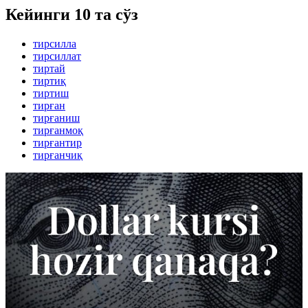
Кейинги 10 та сўз
тирсилла
тирсиллат
тиртай
тиртиқ
тиртиш
тирған
тирғаниш
тирғанмоқ
тирғантир
тирғанчиқ