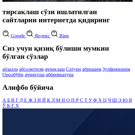
тирсаклаш сўзи ишлатилган
сайтларни интернетда қидиринг
Google
Яндекс
Bing
Сиз учун қизиқ бўлиши мумкин
бўлган сўзлар
абзалла
абсолютизм
аччиқлаш
Сатурн
абришим
Зулфияхоним
Оролбўйи
аччиқтош
аббревиатура
Алифбо бўйича
А
Б
В
Г
Д
Е
Ж
З
И
Й
К
Л
М
Н
О
П
Р
С
Т
У
Ф
Х
Ц
Ч
Ш
Э
Ю
Я
Ў
Қ
Ғ
Ҳ