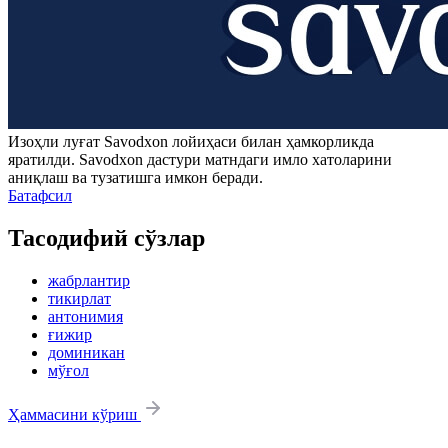
Изоҳли луғат
Savodxon
лойиҳаси билан ҳамкорликда
яратилди.
Savodxon
дастури матндаги имло хатоларини
аниқлаш ва тузатишга имкон беради.
Батафсил
Тасодифий сўзлар
жабрлантир
тикирлат
антонимия
ғижир
доминикан
мўғол
Ҳаммасини кўриш