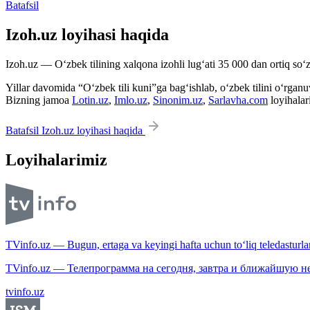
Batafsil
Izoh.uz loyihasi haqida
Izoh.uz — O‘zbek tilining xalqona izohli lug‘ati 35 000 dan ortiq so‘zl
Yillar davomida “O‘zbek tili kuni”ga bag‘ishlab, o‘zbek tilini o‘rganuvc
Bizning jamoa
Lotin.uz
,
Imlo.uz
,
Sinonim.uz
,
Sarlavha.com
loyihalar
Batafsil Izoh.uz loyihasi haqida
Loyihalarimiz
TVinfo.uz — Bugun, ertaga va keyingi hafta uchun to‘liq teledasturlar
TVinfo.uz — Телепрограмма на сегодня, завтра и ближайшую н
tvinfo.uz