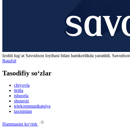
Izohli lugʻat
Savodxon
loyihasi bilan hamkorlikda yaratildi. Savodxon
Batafsil
Tasodifiy so‘zlar
chiyovla
tirilla
ishqorla
shuursiz
telekommunikatsiya
taxminlan
Hammasini ko‘rish