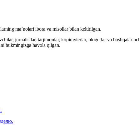
arning ma’nolari ibora va misollar bilan keltirilgan.
hilar, jurnalistlar, tarjimonlar, kopirayterlar, blogerlar va boshqalar u
ini hukmingizga havola qilgan.
.
еделю.