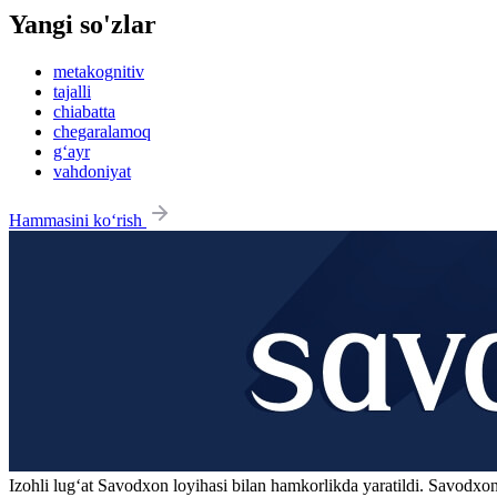
Yangi so'zlar
metakognitiv
tajalli
chiabatta
chegaralamoq
g‘ayr
vahdoniyat
Hammasini ko‘rish
Izohli lugʻat
Savodxon
loyihasi bilan hamkorlikda yaratildi. Savodxon