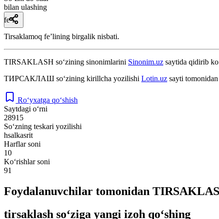
bilan ulashing
fe’l
Tirsaklamoq feʼlining birgalik nisbati.
TIRSAKLASH
so‘zining sinonimlarini
Sinonim.uz
saytida qidirib ko
ТИРСАКЛАШ
so‘zining kirillcha yozilishi
Lotin.uz
sayti tomonidan 
Ro‘yxatga qo‘shish
Saytdagi o‘rni
28915
So‘zning teskari yozilishi
hsalkasrit
Harflar soni
10
Ko‘rishlar soni
91
Foydalanuvchilar tomonidan TIRSAKLASH
tirsaklash so‘ziga yangi izoh qo‘shing