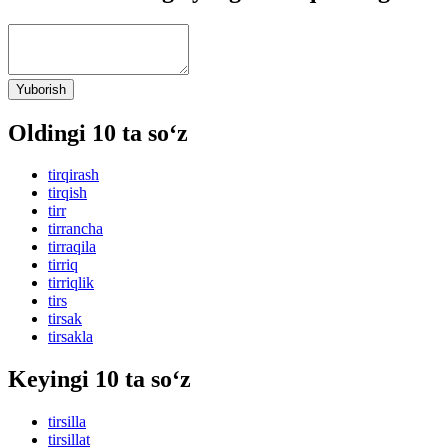
Yuborish
Oldingi 10 ta so‘z
tirqirash
tirqish
tirr
tirrancha
tirraqila
tirriq
tirriqlik
tirs
tirsak
tirsakla
Keyingi 10 ta so‘z
tirsilla
tirsillat