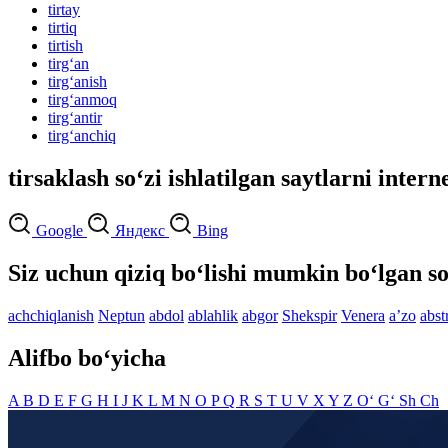
tirtay
tirtiq
tirtish
tirg‘an
tirg‘anish
tirg‘anmoq
tirg‘antir
tirg‘anchiq
tirsaklash so‘zi ishlatilgan saytlarni intern
Google
Яндекс
Bing
Siz uchun qiziq bo‘lishi mumkin bo‘lgan so
achchiqlanish
Neptun
abdol
ablahlik
abgor
Shekspir
Venera
aʼzo
abst
Alifbo bo‘yicha
A
B
D
E
F
G
H
I
J
K
L
M
N
O
P
Q
R
S
T
U
V
X
Y
Z
O‘
G‘
Sh
Ch