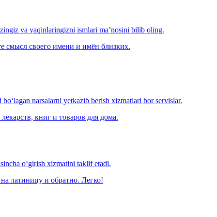
‘zingiz va yaqinlaringizni ismlari ma’nosini bilib oling.
е смысл своего имени и имён близких.
o‘lagan narsalarni yetkazib berish xizmatlari bor servislar.
лекарств, книг и товаров для дома.
ncha o‘girish xizmatini taklif etadi.
на латиницу и обратно. Легко!