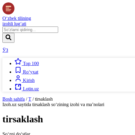
O‘zbek tilining
izohli lug‘ati
ЎЗ
Top 100
Ro‘yxat
Kirish
Lotin.uz
Bosh sahifa
/
T
/
tirsaklash
Izoh.uz
saytida
tirsaklash
so‘zining izohi va ma’nolari
tirsaklash
So‘zni do‘stlar