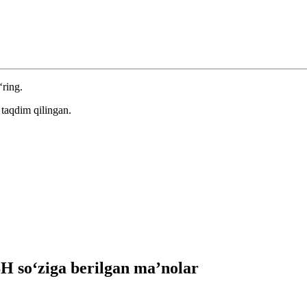
‘ring.
taqdim qilingan.
 so‘ziga berilgan ma’nolar