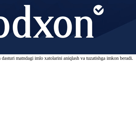
 dasturi matndagi imlo xatolarini aniqlash va tuzatishga imkon beradi.