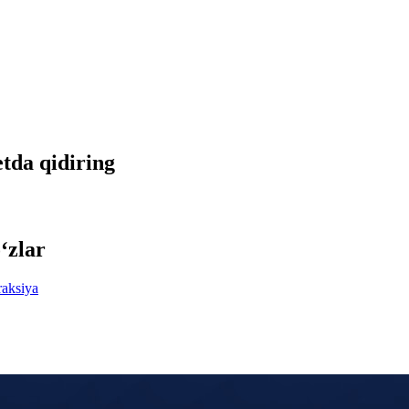
etda qidiring
‘zlar
raksiya