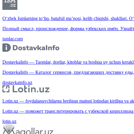
O‘zbek Ismlarning to‘liq, batafsil ma’nosi, kelib chiqishi, shakllari. O
Полный смысл, происхождение, формы узбекских имён. Узнайт
ismlar.com
DostavkaInfo — Taomlar, dorilar, kitoblar va boshqa uy uchun kerakli b
DostavkaInfo — Каталог сервисов, предлагающих доставку еды, 
dostavkainfo.uz
Lotin.uz — foydalanuvchilarga berilgan matnni lotindan kirillga va aksi
Lotin.uz — поможет транслитерировать с узбекской кириллицы 
lotin.uz