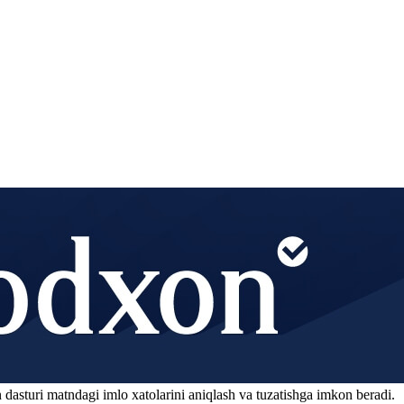
 dasturi matndagi imlo xatolarini aniqlash va tuzatishga imkon beradi.