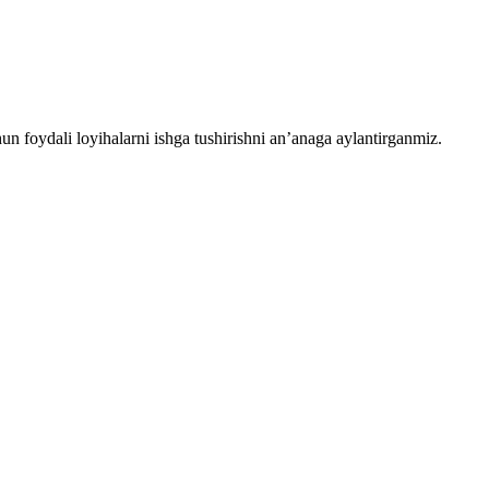
chun foydali loyihalarni ishga tushirishni an’anaga aylantirganmiz.