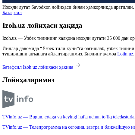
Изоҳли луғат
Savodxon
лойиҳаси билан ҳамкорликда яратилди
Батафсил
Izoh.uz лойиҳаси ҳақида
Izoh.uz — Ўзбек тилининг халқона изоҳли луғати 35 000 дан о
Йиллар давомида “Ўзбек тили куни”га бағишлаб, ўзбек тилини
туширишни анъанага айлантирганмиз. Бизнинг жамоа
Lotin.uz
Батафсил Izoh.uz лойиҳаси ҳақида
Лойиҳаларимиз
TVinfo.uz — Bugun, ertaga va keyingi hafta uchun to‘liq teledasturlar
TVinfo.uz — Телепрограмма на сегодня, завтра и ближайшую н