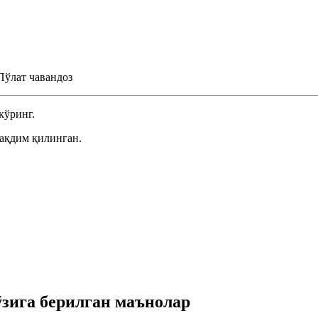
Пўлат чавандоз
кўринг.
ақдим қилинган.
зига берилган маънолар