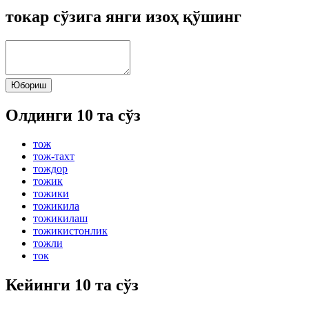
токар сўзига янги изоҳ қўшинг
Юбориш
Олдинги 10 та сўз
тож
тож-тахт
тождор
тожик
тожики
тожикила
тожикилаш
тожикистонлик
тожли
ток
Кейинги 10 та сўз