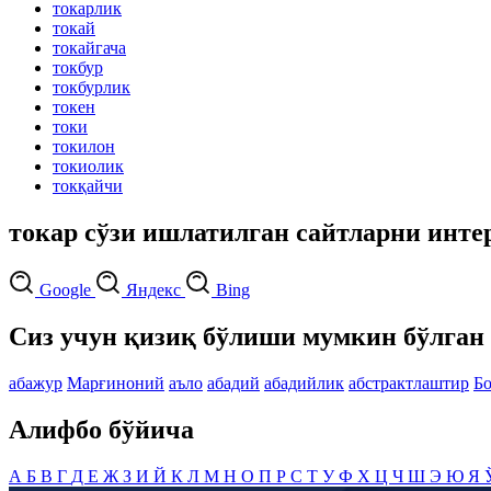
токарлик
токай
токайгача
токбур
токбурлик
токен
токи
токилон
токиолик
токқайчи
токар сўзи ишлатилган сайтларни инте
Google
Яндекс
Bing
Сиз учун қизиқ бўлиши мумкин бўлган 
абажур
Марғиноний
аъло
абадий
абадийлик
абстрактлаштир
Б
Алифбо бўйича
А
Б
В
Г
Д
Е
Ж
З
И
Й
К
Л
М
Н
О
П
Р
С
Т
У
Ф
Х
Ц
Ч
Ш
Э
Ю
Я