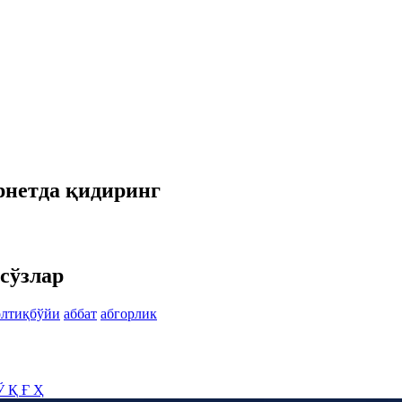
рнетда қидиринг
сўзлар
олтиқбўйи
аббат
абгорлик
Ў
Қ
Ғ
Ҳ