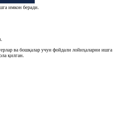
шга имкон беради.
.
огерлар ва бошқалар учун фойдали лойиҳаларни ишга
ла қилган.