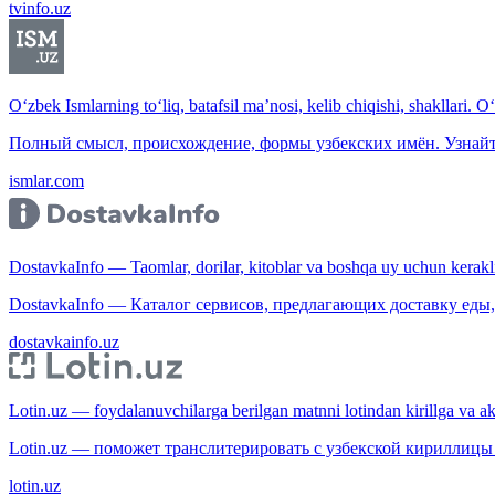
tvinfo.uz
O‘zbek Ismlarning to‘liq, batafsil ma’nosi, kelib chiqishi, shakllari. O
Полный смысл, происхождение, формы узбекских имён. Узнайт
ismlar.com
DostavkaInfo — Taomlar, dorilar, kitoblar va boshqa uy uchun kerakli b
DostavkaInfo — Каталог сервисов, предлагающих доставку еды, 
dostavkainfo.uz
Lotin.uz — foydalanuvchilarga berilgan matnni lotindan kirillga va aksi
Lotin.uz — поможет транслитерировать с узбекской кириллицы 
lotin.uz