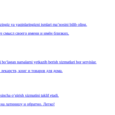
‘zingiz va yaqinlaringizni ismlari ma’nosini bilib oling.
е смысл своего имени и имён близких.
o‘lagan narsalarni yetkazib berish xizmatlari bor servislar.
лекарств, книг и товаров для дома.
ncha o‘girish xizmatini taklif etadi.
на латиницу и обратно. Легко!