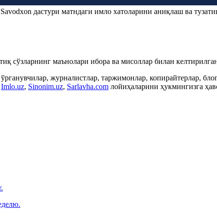
.
Savodxon
дастури матндаги имло хатоларини аниқлаш ва тузати
ртиқ сўзларнинг маънолари ибора ва мисоллар билан келтирилган
 ўрганувчилар, журналистлар, таржимонлар, копирайтерлар, бл
,
Imlo.uz
,
Sinonim.uz
,
Sarlavha.com
лойиҳаларини ҳукмингизга ҳаво
.
еделю.