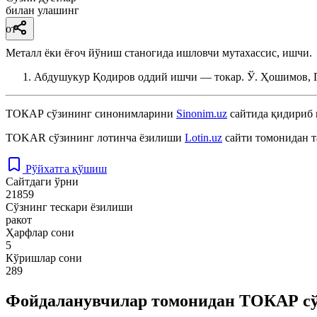
билан улашинг
от
Металл ёки ёғоч йўниш станогида ишловчи мутахассис, ишчи.
Абдушукур Қодиров оддий ишчи — токар.
Ў. Ҳошимов, 
ТОКАР
сўзининг синонимларини
Sinonim.uz
сайтида қидириб 
TOKAR
сўзининг лотинча ёзилиши
Lotin.uz
сайти томонидан т
Рўйхатга қўшиш
Сайтдаги ўрни
21859
Сўзнинг тескари ёзилиши
ракот
Ҳарфлар сони
5
Кўришлар сони
289
Фойдаланувчилар томонидан ТОКАР сў