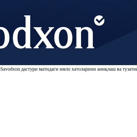
.
Savodxon
дастури матндаги имло хатоларини аниқлаш ва тузати