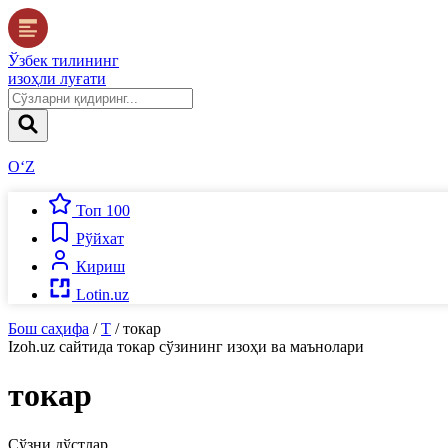
Ўзбек тилининг
изоҳли луғати
O‘Z
Топ 100
Рўйхат
Кириш
Lotin.uz
Бош саҳифа
/
Т
/
токар
Izoh.uz
сайтида
токар
сўзининг изоҳи ва маънолари
токар
Сўзни дўстлар