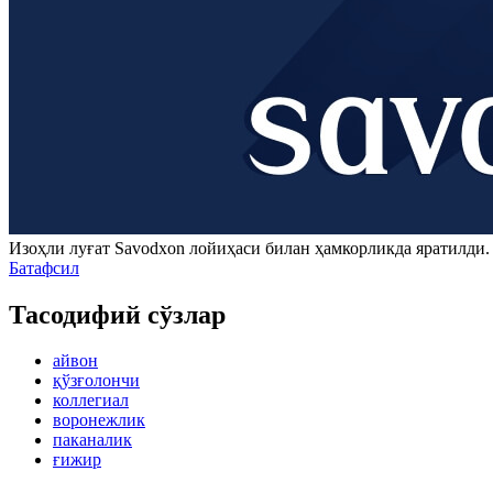
Изоҳли луғат
Savodxon
лойиҳаси билан ҳамкорликда яратилди
Батафсил
Тасодифий сўзлар
айвон
қўзғолончи
коллегиал
воронежлик
паканалик
ғижир