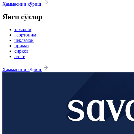
Ҳаммасини кўриш
Янги сўзлар
тажалли
геортоним
чекламоқ
примат
сирқов
латте
Ҳаммасини кўриш