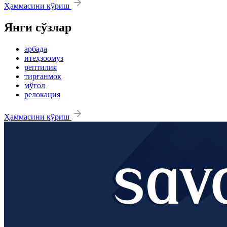
Ҳаммасини кўриш
Янги сўзлар
арбада
итеҳзоомуз
рептилия
тирғанмоқ
мўғол
релокация
Ҳаммасини кўриш