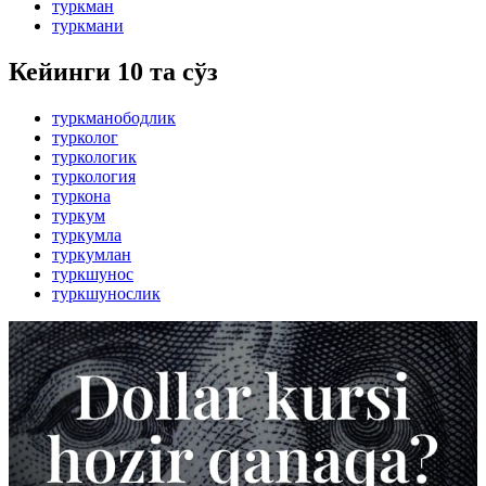
туркман
туркмани
Кейинги 10 та сўз
туркманободлик
турколог
туркологик
туркология
туркона
туркум
туркумла
туркумлан
туркшунос
туркшунослик