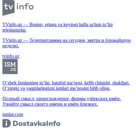
TVinfo.uz — Bugun, ertaga va keyingi hafta uchun to‘liq
teledasturlar.
TVinfo.uz — Телепрограмма на сегодня, завтра и ближайшую
неделю.
tvinfo.uz
O‘zbek Ismlarning to‘liq, batafsil ma’nosi, kelib chiqishi, shakllari.
O‘zingiz va yaqinlaringizni ismlari ma’nosini bilib oling.
Полный смысл, происхождение, формы узбекских имён.
Узнайте смысл своего имени и имён близких.
ismlar.com