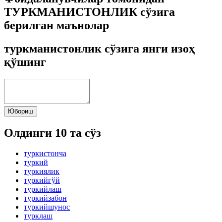
ТУРКМАНИСТОНЛИК сўзига
берилган маънолар
туркманистонлик сўзига янги изоҳ
қўшинг
Юбориш
Олдинги 10 та сўз
туркистонча
туркий
туркиялик
туркийгўй
туркийлаш
туркийзабон
туркийшунос
турклаш