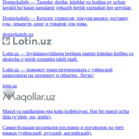
DostavkaInfo — Taomlar, dorilar, kitoblar va boshqa uy uchun
kerakli bo‘lagan narsalarni yetkazib berish xizmatlari bor servislar.
DostavkaInfo — Каталог сервисов, предлагающих доставку
еды, лекарств, книг и товаров для дома.
dostavkainfo.uz
Lotin.uz — foydalanuvchilarga berilgan matnni lotindan kirillga va
aksincha o‘girish xizmatini taklif etadi.
Lotin.uz — поможет транслитерировать с узбекской
кириллицы на латиницу и обратно. Легко!
lotin.uz
Maqol va naqllarning eng katta kolleksiyasi. Har bir maqol uchta
tilda (o‘zbek, rus, ingliz).
Самая большая коллекция пословиц и поговорок на трёх
языках (узбекский, русский, английский).