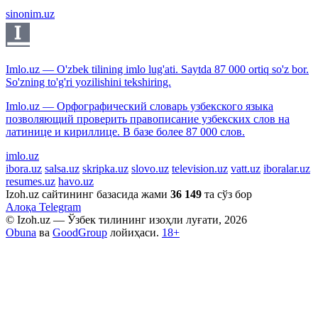
sinonim.uz
Imlo.uz — O'zbek tilining imlo lug'ati. Saytda 87 000 ortiq so'z bor.
So'zning to'g'ri yozilishini tekshiring.
Imlo.uz — Орфографический словарь узбекского языка
позволяющий проверить правописание узбекских слов на
латинице и кириллице. В базе более 87 000 слов.
imlo.uz
ibora.uz
salsa.uz
skripka.uz
slovo.uz
television.uz
vatt.uz
iboralar.uz
resumes.uz
havo.uz
Izoh.uz сайтининг базасида жами
36 149
та сўз бор
Алоқа
Telegram
© Izoh.uz — Ўзбек тилининг изоҳли луғати, 2026
Obuna
ва
GoodGroup
лойиҳаси.
18+