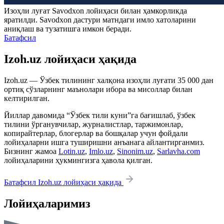
Изоҳли луғат
Savodxon
лойиҳаси билан ҳамкорликда
яратилди.
Savodxon
дастури матндаги имло хатоларини
аниқлаш ва тузатишга имкон беради.
Батафсил
Izoh.uz лойиҳаси ҳақида
Izoh.uz — Ўзбек тилининг халқона изоҳли луғати 35 000 дан
ортиқ сўзларнинг маънолари ибора ва мисоллар билан
келтирилган.
Йиллар давомида “Ўзбек тили куни”га бағишлаб, ўзбек
тилини ўрганувчилар, журналистлар, таржимонлар,
копирайтерлар, блогерлар ва бошқалар учун фойдали
лойиҳаларни ишга туширишни анъанага айлантирганмиз.
Бизнинг жамоа
Lotin.uz
,
Imlo.uz
,
Sinonim.uz
,
Sarlavha.com
лойиҳаларини ҳукмингизга ҳавола қилган.
Батафсил Izoh.uz лойиҳаси ҳақида
Лойиҳаларимиз