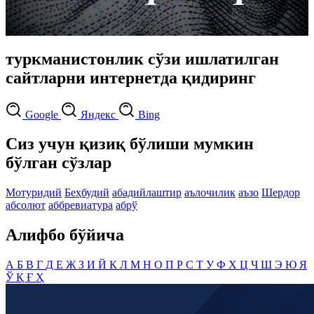
туркманистонлик сўзи ишлатилган
сайтларни интернетда қидиринг
Google
Яндекс
Bing
Сиз учун қизиқ бўлиши мумкин
бўлган сўзлар
Мотуридий
Беҳбудий
абадийлаштир
аълочилик
аъзо
Шердор
абсолют
аббревиатура
абрў
Алифбо бўйича
А
Б
В
Г
Д
Е
Ж
З
И
Й
К
Л
М
Н
О
П
Р
С
Т
У
Ф
Х
Ц
Ч
Ш
Э
Ю
Я
Ў
Қ
Ғ
Ҳ