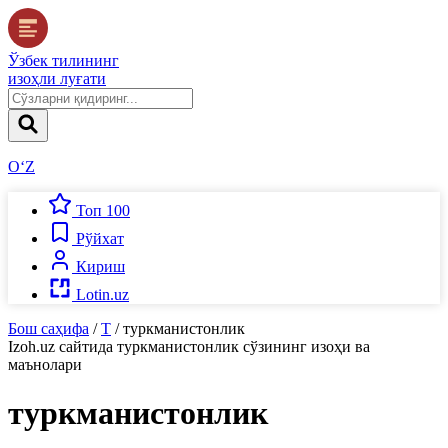
Ўзбек тилининг
изоҳли луғати
O‘Z
Топ 100
Рўйхат
Кириш
Lotin.uz
Бош саҳифа
/
Т
/
туркманистонлик
Izoh.uz
сайтида
туркманистонлик
сўзининг изоҳи ва
маънолари
туркманистонлик