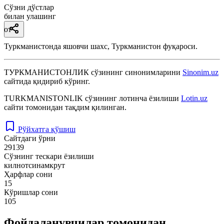
Сўзни дўстлар
билан улашинг
от
Туркманистонда яшовчи шахс, Туркманистон фуқароси.
ТУРКМАНИСТОНЛИК
сўзининг синонимларини
Sinonim.uz
сайтида қидириб кўринг.
TURKMANISTONLIK
сўзининг лотинча ёзилиши
Lotin.uz
сайти томонидан тақдим қилинган.
Рўйхатга қўшиш
Сайтдаги ўрни
29139
Сўзнинг тескари ёзилиши
килнотсинамкрут
Ҳарфлар сони
15
Кўришлар сони
105
Фойдаланувчилар томонидан