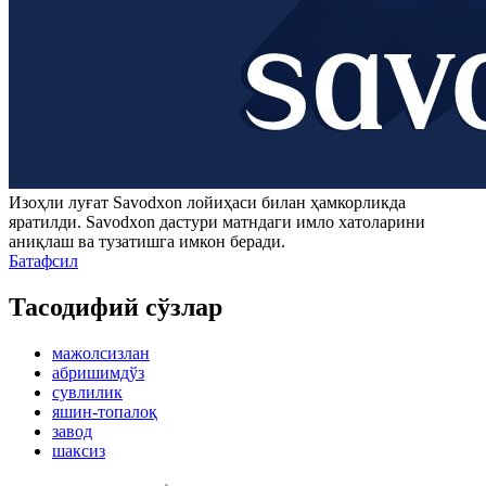
Изоҳли луғат
Savodxon
лойиҳаси билан ҳамкорликда
яратилди.
Savodxon
дастури матндаги имло хатоларини
аниқлаш ва тузатишга имкон беради.
Батафсил
Тасодифий сўзлар
мажолсизлан
абришимдўз
сувлилик
яшин-топалоқ
завод
шаксиз