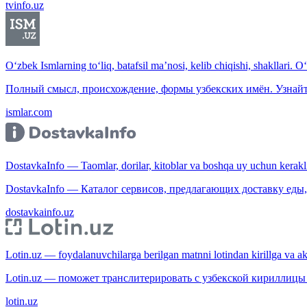
tvinfo.uz
O‘zbek Ismlarning to‘liq, batafsil ma’nosi, kelib chiqishi, shakllari. O
Полный смысл, происхождение, формы узбекских имён. Узнайт
ismlar.com
DostavkaInfo — Taomlar, dorilar, kitoblar va boshqa uy uchun kerakli b
DostavkaInfo — Каталог сервисов, предлагающих доставку еды, 
dostavkainfo.uz
Lotin.uz — foydalanuvchilarga berilgan matnni lotindan kirillga va aksi
Lotin.uz — поможет транслитерировать с узбекской кириллицы 
lotin.uz