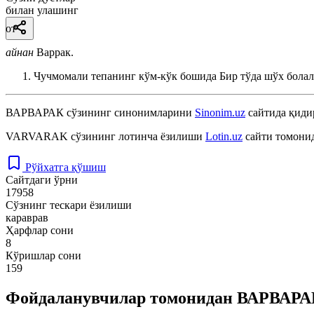
билан улашинг
от
айнан
Варрак.
Чучмомали тепанинг кўм-кўк бошида Бир тўда шўх болал
ВАРВАРАК
сўзининг синонимларини
Sinonim.uz
сайтида қиди
VARVARAK
сўзининг лотинча ёзилиши
Lotin.uz
сайти томонид
Рўйхатга қўшиш
Сайтдаги ўрни
17958
Сўзнинг тескари ёзилиши
караврав
Ҳарфлар сони
8
Кўришлар сони
159
Фойдаланувчилар томонидан ВАРВАРАК