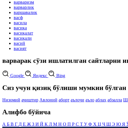
варваризм
варварлик
варшавалик
васф
васила
васиқа
васиқалат
васиқали
васий
васият
варварак сўзи ишлатилган сайтларни и
Google
Яндекс
Bing
Сиз учун қизиқ бўлиши мумкин бўлган 
Низомий
ачиштир
Авлоний
аборт
аълочи
аъло
аблаҳ
абзалла
Ш
Алифбо бўйича
А
Б
В
Г
Д
Е
Ж
З
И
Й
К
Л
М
Н
О
П
Р
С
Т
У
Ф
Х
Ц
Ч
Ш
Э
Ю
Я