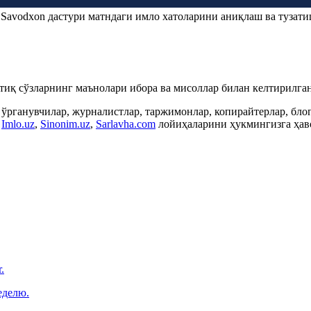
.
Savodxon
дастури матндаги имло хатоларини аниқлаш ва тузати
ртиқ сўзларнинг маънолари ибора ва мисоллар билан келтирилган
 ўрганувчилар, журналистлар, таржимонлар, копирайтерлар, бл
,
Imlo.uz
,
Sinonim.uz
,
Sarlavha.com
лойиҳаларини ҳукмингизга ҳаво
.
еделю.