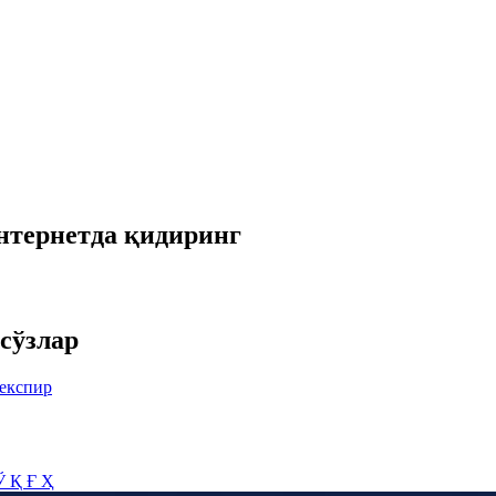
нтернетда қидиринг
сўзлар
експир
Ў
Қ
Ғ
Ҳ