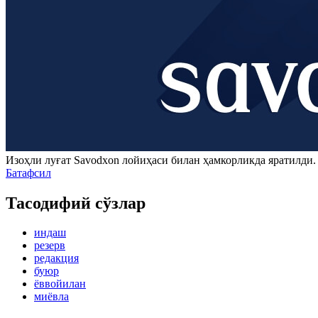
Изоҳли луғат
Savodxon
лойиҳаси билан ҳамкорликда яратилди
Батафсил
Тасодифий сўзлар
индаш
резерв
редакция
буюр
ёввойилан
миёвла