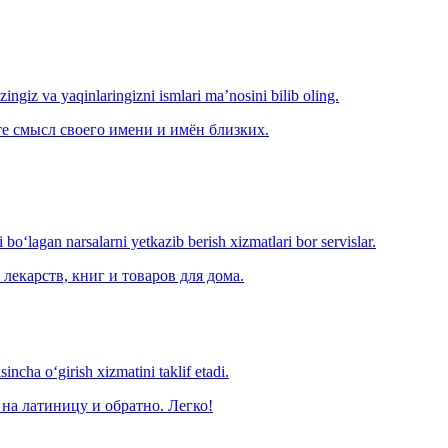
‘zingiz va yaqinlaringizni ismlari ma’nosini bilib oling.
е смысл своего имени и имён близких.
o‘lagan narsalarni yetkazib berish xizmatlari bor servislar.
лекарств, книг и товаров для дома.
ncha o‘girish xizmatini taklif etadi.
на латиницу и обратно. Легко!