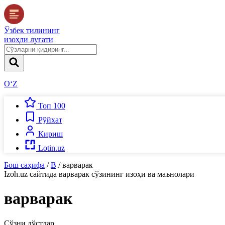
Ўзбек тилининг
изоҳли луғати
O‘Z
Топ 100
Рўйхат
Кириш
Lotin.uz
Бош саҳифа
/
В
/
варварак
Izoh.uz
сайтида
варварак
сўзининг изоҳи ва маънолари
варварак
Сўзни дўстлар