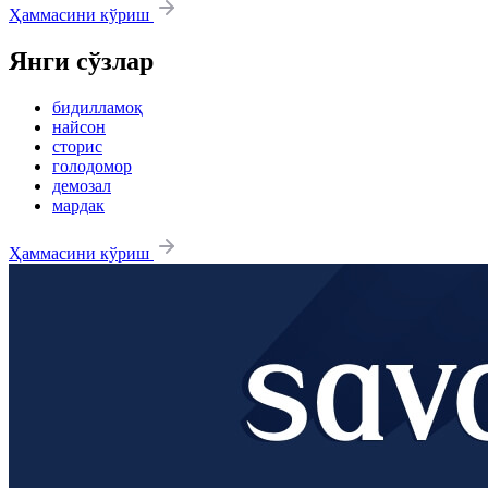
Ҳаммасини кўриш
Янги сўзлар
бидилламоқ
найсон
сторис
голодомор
демозал
мардак
Ҳаммасини кўриш