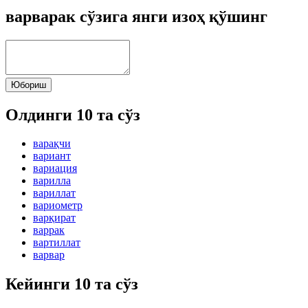
варварак сўзига янги изоҳ қўшинг
Юбориш
Олдинги 10 та сўз
варақчи
вариант
вариация
варилла
вариллат
вариометр
варқират
варрак
вартиллат
варвар
Кейинги 10 та сўз