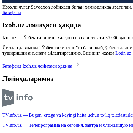
Изоҳли луғат
Savodxon
лойиҳаси билан ҳамкорликда яратилди
Батафсил
Izoh.uz лойиҳаси ҳақида
Izoh.uz — Ўзбек тилининг халқона изоҳли луғати 35 000 дан о
Йиллар давомида “Ўзбек тили куни”га бағишлаб, ўзбек тилини
туширишни анъанага айлантирганмиз. Бизнинг жамоа
Lotin.uz
Батафсил Izoh.uz лойиҳаси ҳақида
Лойиҳаларимиз
TVinfo.uz — Bugun, ertaga va keyingi hafta uchun to‘liq teledasturlar
TVinfo.uz — Телепрограмма на сегодня, завтра и ближайшую н