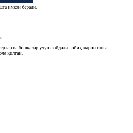
шга имкон беради.
.
огерлар ва бошқалар учун фойдали лойиҳаларни ишга
ла қилган.