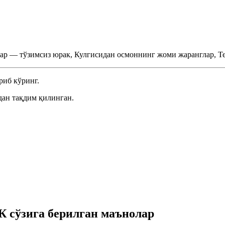
ар — тўзимсиз юрак, Кулгисидан осмоннинг жоми жаранглар, Т
риб кўринг.
ан тақдим қилинган.
 сўзига берилган маънолар