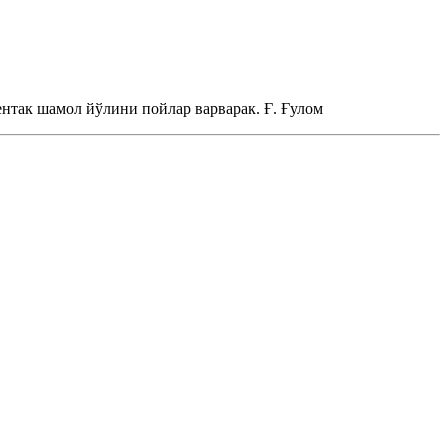
ентак шамол йўлини пойлар варварак.
Ғ. Ғулом