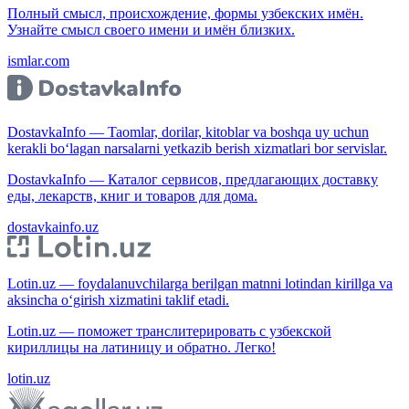
Полный смысл, происхождение, формы узбекских имён.
Узнайте смысл своего имени и имён близких.
ismlar.com
DostavkaInfo — Taomlar, dorilar, kitoblar va boshqa uy uchun
kerakli bo‘lagan narsalarni yetkazib berish xizmatlari bor servislar.
DostavkaInfo — Каталог сервисов, предлагающих доставку
еды, лекарств, книг и товаров для дома.
dostavkainfo.uz
Lotin.uz — foydalanuvchilarga berilgan matnni lotindan kirillga va
aksincha o‘girish xizmatini taklif etadi.
Lotin.uz — поможет транслитерировать с узбекской
кириллицы на латиницу и обратно. Легко!
lotin.uz