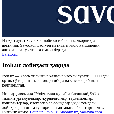
Изоҳли луғат
Savodxon
лойиҳаси билан ҳамкорликда
яратилди.
Savodxon
дастури матндаги имло хатоларини
аниқлаш ва тузатишга имкон беради.
Батафсил
Izoh.uz лойиҳаси ҳақида
Izoh.uz — Ўзбек тилининг халқона изоҳли луғати 35 000 дан
ортиқ сўзларнинг маънолари ибора ва мисоллар билан
келтирилган.
Йиллар давомида “Ўзбек тили куни”га бағишлаб, ўзбек
тилини ўрганувчилар, журналистлар, таржимонлар,
копирайтерлар, блогерлар ва бошқалар учун фойдали
лойиҳаларни ишга туширишни анъанага айлантирганмиз.
Бизнинг жамоа
Lotin.uz
,
Imlo.uz
,
Sinonim.uz
,
Sarlavha.com