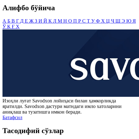
Алифбо бўйича
А
Б
В
Г
Д
Е
Ж
З
И
Й
К
Л
М
Н
О
П
Р
С
Т
У
Ф
Х
Ц
Ч
Ш
Э
Ю
Я
Ў
Қ
Ғ
Ҳ
Изоҳли луғат
Savodxon
лойиҳаси билан ҳамкорликда
яратилди.
Savodxon
дастури матндаги имло хатоларини
аниқлаш ва тузатишга имкон беради.
Батафсил
Тасодифий сўзлар