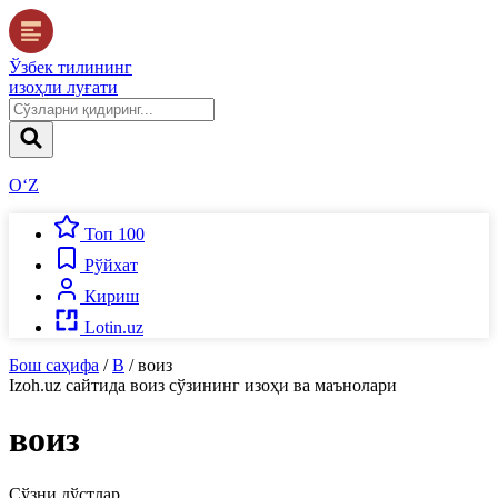
Ўзбек тилининг
изоҳли луғати
O‘Z
Топ 100
Рўйхат
Кириш
Lotin.uz
Бош саҳифа
/
В
/
воиз
Izoh.uz
сайтида
воиз
сўзининг изоҳи ва маънолари
воиз
Сўзни дўстлар