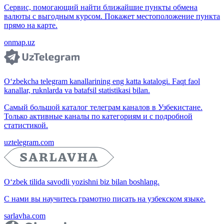
Сервис, помогающий найти ближайшие пункты обмена
валюты с выгодным курсом. Покажет местоположение пункта
прямо на карте.
onmap.uz
O‘zbekcha telegram kanallarining eng katta katalogi. Faqt faol
kanallar, ruknlarda va batafsil statistikasi bilan.
Самый большой каталог телеграм каналов в Узбекистане.
Только активные каналы по категориям и с подробной
статистикой.
uztelegram.com
O‘zbek tilida savodli yozishni biz bilan boshlang.
С нами вы научитесь грамотно писать на узбекском языке.
sarlavha.com