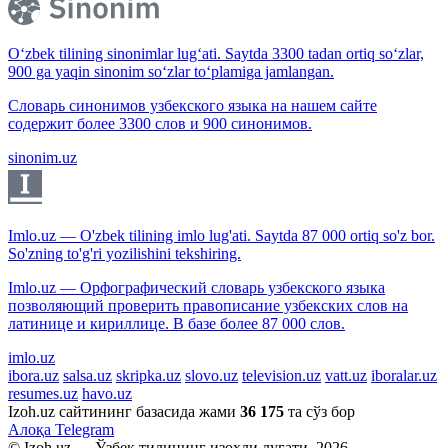
O‘zbek tilining sinonimlar lug‘ati. Saytda 3300 tadan ortiq so‘zlar,
900 ga yaqin sinonim so‘zlar to‘plamiga jamlangan.
Словарь синонимов узбекского языка на нашем сайте
содержит более 3300 слов и 900 синонимов.
sinonim.uz
Imlo.uz — O'zbek tilining imlo lug'ati. Saytda 87 000 ortiq so'z bor.
So'zning to'g'ri yozilishini tekshiring.
Imlo.uz — Орфографический словарь узбекского языка
позволяющий проверить правописание узбекских слов на
латинице и кириллице. В базе более 87 000 слов.
imlo.uz
ibora.uz
salsa.uz
skripka.uz
slovo.uz
television.uz
vatt.uz
iboralar.uz
resumes.uz
havo.uz
Izoh.uz сайтининг базасида жами
36 175
та сўз бор
Алоқа
Telegram
© Izoh.uz — Ўзбек тилининг изоҳли луғати, 2026