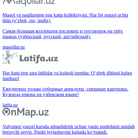
Maqol va naqllarning eng katta kolleksiyasi. Har bir maqol uchta
tilda (o‘zbek, rus, ingliz).
Самая большая коллекция пословиц и поговорок на трёх
языках (узбекский, русский, английский).
maqollar.uz
Har kuni eng sara latifalar va kulguli rasmlar. O‘zbek tilidagi kulgu
markazi!
Ежедневно только отборные анекдоты, смешные картинки.
Кузница юмора на узбекском языке!
latifa.uz
Valyutani yuqori kursda almashtirish uchun yaqin punktlarni aniqlab
beruvchi servis. Punkt joylashuvini kartada ko‘rsatadi.