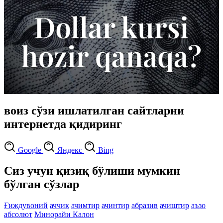
воиз сўзи ишлатилган сайтларни
интернетда қидиринг
Google
Яндекс
Bing
Сиз учун қизиқ бўлиши мумкин
бўлган сўзлар
Ғиждувоний
аччиқ
ачимтир
ачинтир
абразив
ачиштир
аъзо
абсолют
Минорайи Калон