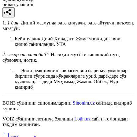
билан улашинг
от
1.
1 дин.
Диний мазмунда ваъз қилувчи, ваъз айтувчи, ваъзхон,
ваъзгўй.
Кейинчалик Доий Хивадаги Жоме масжидига воиз
қилиб тайинланди.
ЎТА
2.
эскирган, китобий
2 Насиҳатомуз ёки ташвиқий нутқ
сўзловчи, нотиқ.
— Энди реакциянинг аврағич воизлари мусулмонлар
бирлиги тўғрисида кўкракларига уриб, дарё-дарё сўз
қуядилар, — деди Муҳаммад Жамол.
Ойбек, Нур
қидириб
ВОИЗ
сўзининг синонимларини
Sinonim.uz
сайтида қидириб
кўринг.
VOIZ
сўзининг лотинча ёзилиши
Lotin.uz
сайти томонидан
тақдим қилинган.