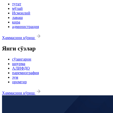
тутат
мўлай
Исмоилий
лаваш
кира
администрация
Ҳаммасини кўриш
Янги сўзлар
сўзангарон
шоурма
АЛИФДО
паремиография
зум
оромгир
Ҳаммасини кўриш