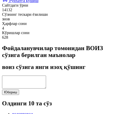
Рўйхатга қўшиш
Сайтдаги ўрни
14132
Сўзнинг тескари ёзилиши
зиов
Ҳарфлар сони
4
Кўришлар сони
628
Фойдаланувчилар томонидан ВОИЗ
сўзига берилган маънолар
воиз сўзига янги изоҳ қўшинг
Юбориш
Олдинги 10 та сўз
водопровод