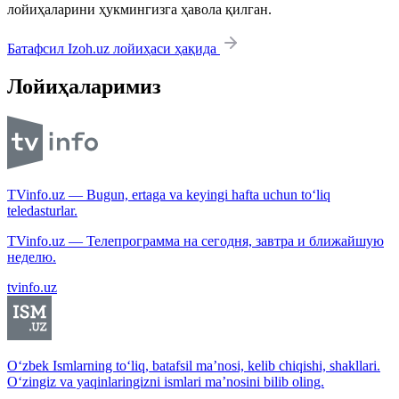
лойиҳаларини ҳукмингизга ҳавола қилган.
Батафсил Izoh.uz лойиҳаси ҳақида
Лойиҳаларимиз
TVinfo.uz — Bugun, ertaga va keyingi hafta uchun to‘liq
teledasturlar.
TVinfo.uz — Телепрограмма на сегодня, завтра и ближайшую
неделю.
tvinfo.uz
O‘zbek Ismlarning to‘liq, batafsil ma’nosi, kelib chiqishi, shakllari.
O‘zingiz va yaqinlaringizni ismlari ma’nosini bilib oling.