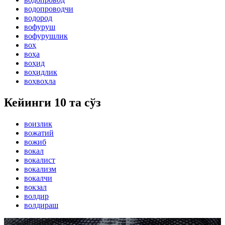
водопроводчи
водород
вофуруш
вофурушлик
воҳ
воҳа
воҳид
воҳидлик
воҳвоҳла
Кейинги 10 та сўз
воизлик
вожатий
вожиб
вокал
вокалист
вокализм
вокалчи
вокзал
волдир
волдираш