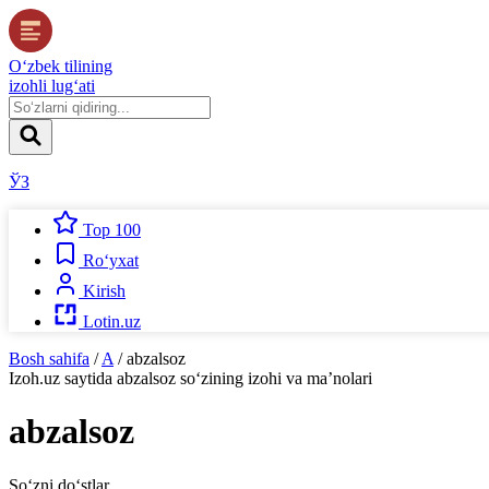
O‘zbek tilining
izohli lug‘ati
ЎЗ
Top 100
Ro‘yxat
Kirish
Lotin.uz
Bosh sahifa
/
A
/
abzalsoz
Izoh.uz
saytida
abzalsoz
so‘zining izohi va ma’nolari
abzalsoz
So‘zni do‘stlar