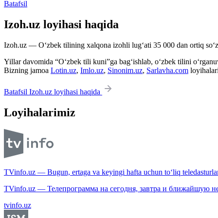
Batafsil
Izoh.uz loyihasi haqida
Izoh.uz — O‘zbek tilining xalqona izohli lug‘ati 35 000 dan ortiq so‘zl
Yillar davomida “O‘zbek tili kuni”ga bag‘ishlab, o‘zbek tilini o‘rganuvc
Bizning jamoa
Lotin.uz
,
Imlo.uz
,
Sinonim.uz
,
Sarlavha.com
loyihalar
Batafsil Izoh.uz loyihasi haqida
Loyihalarimiz
TVinfo.uz — Bugun, ertaga va keyingi hafta uchun to‘liq teledasturlar
TVinfo.uz — Телепрограмма на сегодня, завтра и ближайшую н
tvinfo.uz