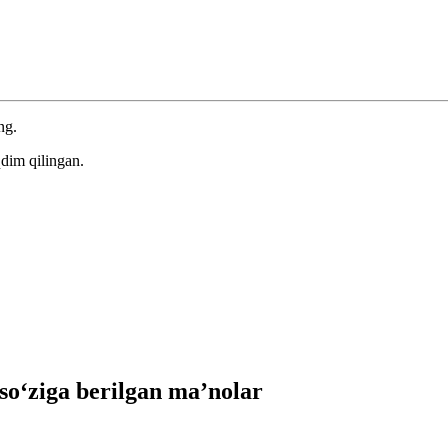
ng.
dim qilingan.
‘ziga berilgan ma’nolar