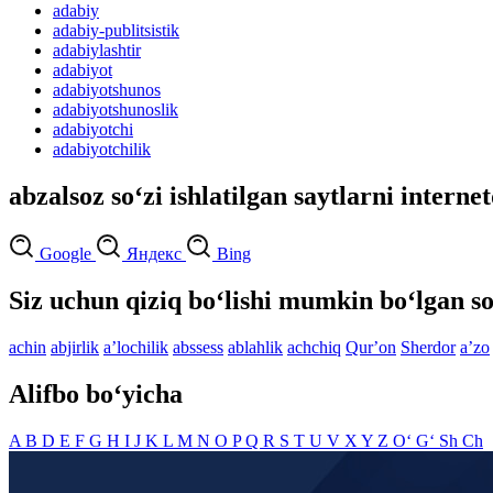
adabiy
adabiy-publitsistik
adabiylashtir
adabiyot
adabiyotshunos
adabiyotshunoslik
adabiyotchi
adabiyotchilik
abzalsoz so‘zi ishlatilgan saytlarni interne
Google
Яндекс
Bing
Siz uchun qiziq bo‘lishi mumkin bo‘lgan so
achin
abjirlik
aʼlochilik
abssess
ablahlik
achchiq
Qurʼon
Sherdor
aʼzo
Alifbo bo‘yicha
A
B
D
E
F
G
H
I
J
K
L
M
N
O
P
Q
R
S
T
U
V
X
Y
Z
O‘
G‘
Sh
Ch