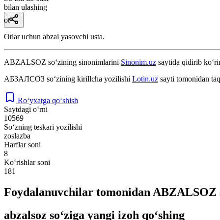
bilan ulashing
ot
Otlar uchun abzal yasovchi usta.
ABZALSOZ
so‘zining sinonimlarini
Sinonim.uz
saytida qidirib ko‘ri
АБЗАЛСОЗ
so‘zining kirillcha yozilishi
Lotin.uz
sayti tomonidan taq
Ro‘yxatga qo‘shish
Saytdagi o‘rni
10569
So‘zning teskari yozilishi
zoslazba
Harflar soni
8
Ko‘rishlar soni
181
Foydalanuvchilar tomonidan ABZALSOZ so
abzalsoz so‘ziga yangi izoh qo‘shing