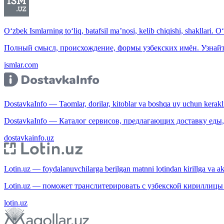
O‘zbek Ismlarning to‘liq, batafsil ma’nosi, kelib chiqishi, shakllari. O
Полный смысл, происхождение, формы узбекских имён. Узнайт
ismlar.com
DostavkaInfo — Taomlar, dorilar, kitoblar va boshqa uy uchun kerakli b
DostavkaInfo — Каталог сервисов, предлагающих доставку еды, 
dostavkainfo.uz
Lotin.uz — foydalanuvchilarga berilgan matnni lotindan kirillga va aksi
Lotin.uz — поможет транслитерировать с узбекской кириллицы 
lotin.uz