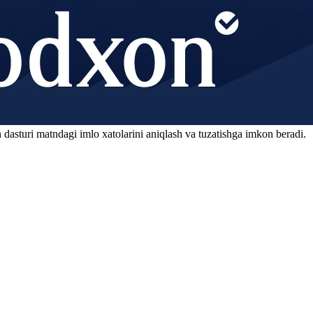
 dasturi matndagi imlo xatolarini aniqlash va tuzatishga imkon beradi.