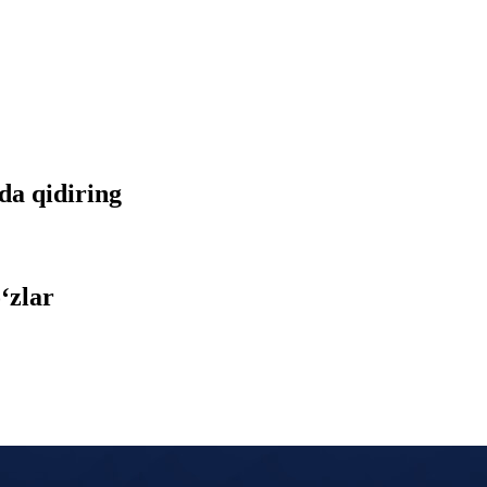
tda qidiring
‘zlar