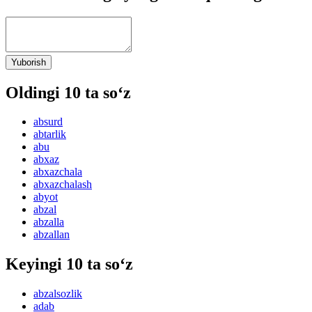
Yuborish
Oldingi 10 ta so‘z
absurd
abtarlik
abu
abxaz
abxazchala
abxazchalash
abyot
abzal
abzalla
abzallan
Keyingi 10 ta so‘z
abzalsozlik
adab