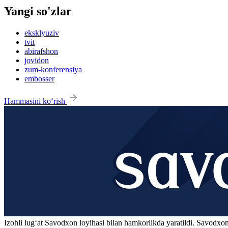
Yangi so'zlar
eksklyuziv
tvit
abirafshon
jovidon
zum-konferensiya
embosser
Hammasini ko‘rish
Izohli lugʻat
Savodxon
loyihasi bilan hamkorlikda yaratildi. Savodxon