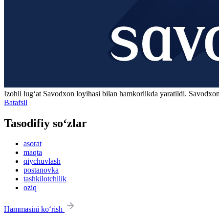
Izohli lugʻat
Savodxon
loyihasi bilan hamkorlikda yaratildi. Savodxon
Batafsil
Tasodifiy so‘zlar
asorat
maqta
qiychuvlash
postanovka
tashkilotchilik
oziq
Hammasini ko‘rish