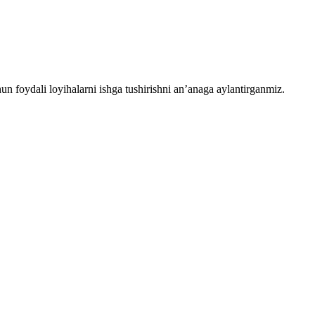
chun foydali loyihalarni ishga tushirishni an’anaga aylantirganmiz.