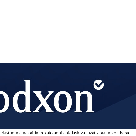
 dasturi matndagi imlo xatolarini aniqlash va tuzatishga imkon beradi.