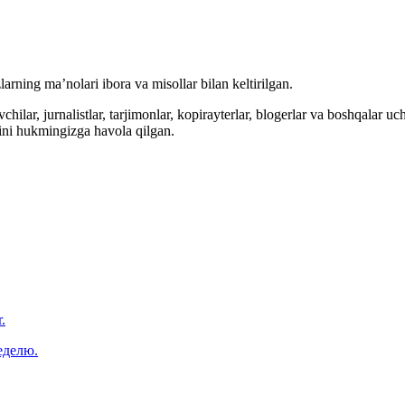
arning ma’nolari ibora va misollar bilan keltirilgan.
hilar, jurnalistlar, tarjimonlar, kopirayterlar, blogerlar va boshqalar u
ini hukmingizga havola qilgan.
.
еделю.