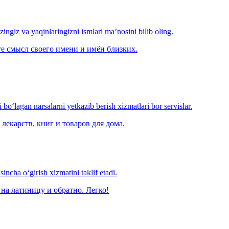
‘zingiz va yaqinlaringizni ismlari ma’nosini bilib oling.
е смысл своего имени и имён близких.
o‘lagan narsalarni yetkazib berish xizmatlari bor servislar.
лекарств, книг и товаров для дома.
ncha o‘girish xizmatini taklif etadi.
на латиницу и обратно. Легко!