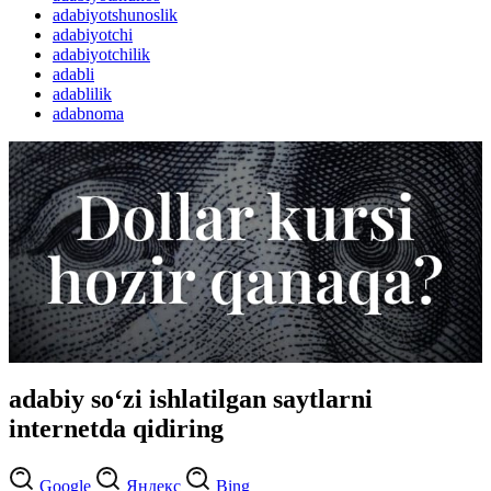
adabiyotshunoslik
adabiyotchi
adabiyotchilik
adabli
adablilik
adabnoma
adabiy so‘zi ishlatilgan saytlarni
internetda qidiring
Google
Яндекс
Bing