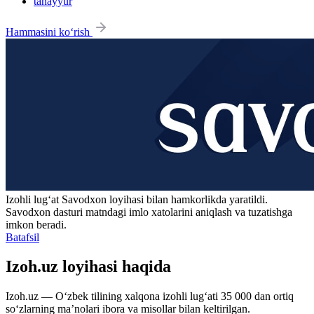
tahayyur
Hammasini ko‘rish
Izohli lugʻat
Savodxon
loyihasi bilan hamkorlikda yaratildi.
Savodxon dasturi matndagi imlo xatolarini aniqlash va tuzatishga
imkon beradi.
Batafsil
Izoh.uz loyihasi haqida
Izoh.uz — O‘zbek tilining xalqona izohli lug‘ati 35 000 dan ortiq
so‘zlarning ma’nolari ibora va misollar bilan keltirilgan.