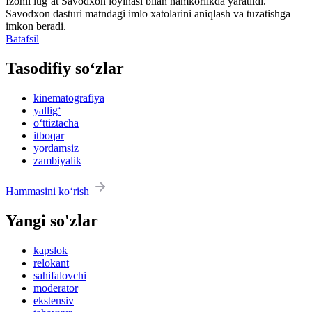
Izohli lugʻat
Savodxon
loyihasi bilan hamkorlikda yaratildi.
Savodxon dasturi matndagi imlo xatolarini aniqlash va tuzatishga
imkon beradi.
Batafsil
Tasodifiy so‘zlar
kinematografiya
yallig‘
o‘ttiztacha
itboqar
yordamsiz
zambiyalik
Hammasini ko‘rish
Yangi so'zlar
kapslok
relokant
sahifalovchi
moderator
ekstensiv