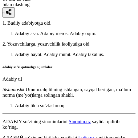
bilan ulashing
sifat
1. Badiiy adabiyotga oid.
Adabiy asar. Adabiy meros. Adabiy oqim.
2. Yozuvchilarga, yozuvchilik faoliyatiga oid.
Adabiy hayot. Adabiy muhit. Adabiy taxallus.
adabiy
soʻzi qatnashgan jumlalar:
Adabiy til
tilshunoslik
Umumxalq tilining ishlangan, sayqal berilgan, maʼlum
norma (meʼyor)larga solingan shakli.
Adabiy tilda soʻzlashmoq.
ADABIY
so‘zining sinonimlarini
Sinonim.uz
saytida qidirib
ko‘ring.
АДАБИЙ
so‘zining kirillcha yozilishi
Lotin.uz
sayti tomonidan