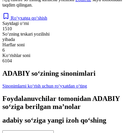
taqdim qilingan.
Ro‘yxatga qo‘shish
Saytdagi o‘rni
1510
So‘zning teskari yozilishi
yibada
Harflar soni
6
Ko‘rishlar soni
6104
ADABIY so‘zining sinonimlari
Sinonimlarni ko‘rish uchun ro‘yxatdan o‘ting
Foydalanuvchilar tomonidan ADABIY
so‘ziga berilgan ma’nolar
adabiy so‘ziga yangi izoh qo‘shing