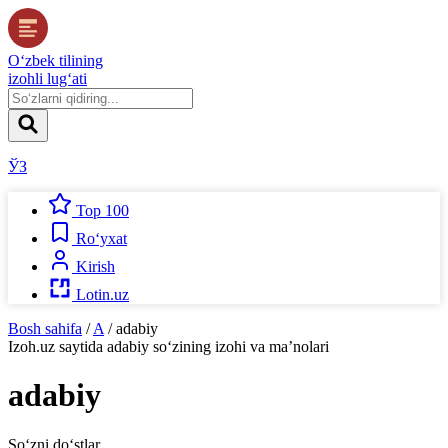
O‘zbek tilining
izohli lug‘ati
ЎЗ
Top 100
Ro‘yxat
Kirish
Lotin.uz
Bosh sahifa
/
A
/
adabiy
Izoh.uz
saytida
adabiy
so‘zining izohi va ma’nolari
adabiy
So‘zni do‘stlar