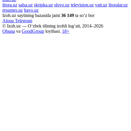
ibora.uz
salsa.uz
skripka.uz
slovo.uz
television.uz
vatt.uz
iboralar.uz
resumes.uz
havo.uz
Izoh.uz saytining bazasida jami
36 149
ta so‘z bor
Aloqa
Telegram
© Izoh.uz — O‘zbek tilining izohli lug‘ati, 2014–2026
Obuna
va
GoodGroup
loyihasi.
18+