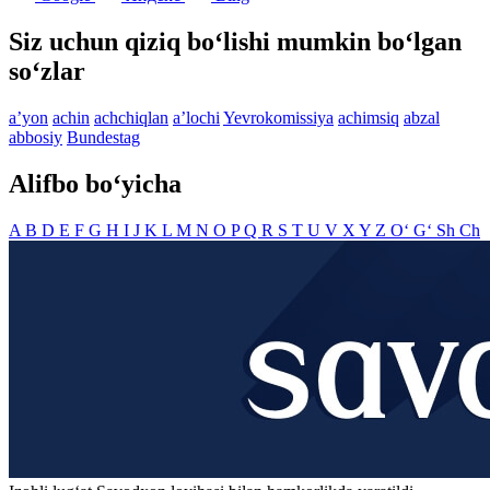
Siz uchun qiziq bo‘lishi mumkin bo‘lgan
so‘zlar
aʼyon
achin
achchiqlan
aʼlochi
Yevrokomissiya
achimsiq
abzal
abbosiy
Bundestag
Alifbo bo‘yicha
A
B
D
E
F
G
H
I
J
K
L
M
N
O
P
Q
R
S
T
U
V
X
Y
Z
O‘
G‘
Sh
Ch