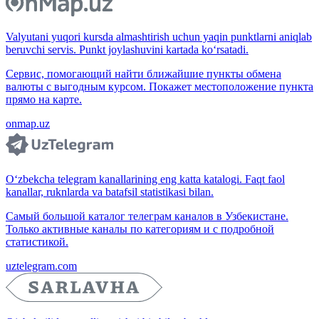
Valyutani yuqori kursda almashtirish uchun yaqin punktlarni aniqlab
beruvchi servis. Punkt joylashuvini kartada ko‘rsatadi.
Сервис, помогающий найти ближайшие пункты обмена
валюты с выгодным курсом. Покажет местоположение пункта
прямо на карте.
onmap.uz
O‘zbekcha telegram kanallarining eng katta katalogi. Faqt faol
kanallar, ruknlarda va batafsil statistikasi bilan.
Самый большой каталог телеграм каналов в Узбекистане.
Только активные каналы по категориям и с подробной
статистикой.
uztelegram.com