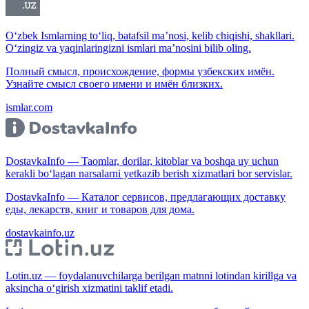
O‘zbek Ismlarning to‘liq, batafsil ma’nosi, kelib chiqishi, shakllari.
O‘zingiz va yaqinlaringizni ismlari ma’nosini bilib oling.
Полный смысл, происхождение, формы узбекских имён.
Узнайте смысл своего имени и имён близких.
ismlar.com
DostavkaInfo — Taomlar, dorilar, kitoblar va boshqa uy uchun
kerakli bo‘lagan narsalarni yetkazib berish xizmatlari bor servislar.
DostavkaInfo — Каталог сервисов, предлагающих доставку
еды, лекарств, книг и товаров для дома.
dostavkainfo.uz
Lotin.uz — foydalanuvchilarga berilgan matnni lotindan kirillga va
aksincha o‘girish xizmatini taklif etadi.