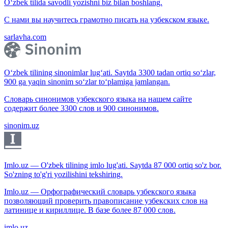
O‘zbek tilida savodli yozishni biz bilan boshlang.
С нами вы научитесь грамотно писать на узбекском языке.
sarlavha.com
O‘zbek tilining sinonimlar lug‘ati. Saytda 3300 tadan ortiq so‘zlar,
900 ga yaqin sinonim so‘zlar to‘plamiga jamlangan.
Словарь синонимов узбекского языка на нашем сайте
содержит более 3300 слов и 900 синонимов.
sinonim.uz
Imlo.uz — O'zbek tilining imlo lug'ati. Saytda 87 000 ortiq so'z bor.
So'zning to'g'ri yozilishini tekshiring.
Imlo.uz — Орфографический словарь узбекского языка
позволяющий проверить правописание узбекских слов на
латинице и кириллице. В базе более 87 000 слов.
imlo.uz