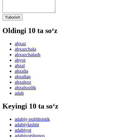
Yuborish
Oldingi 10 ta so‘z
abxaz
abxazchala
abxazchalash
abyot
abzal
abzalla
abzallan
abzalsoz
abzalsozlik
adab
Keyingi 10 ta so‘z
adabiy-publitsistik
adabiylashtir
adabiyot
adabiyotshunos