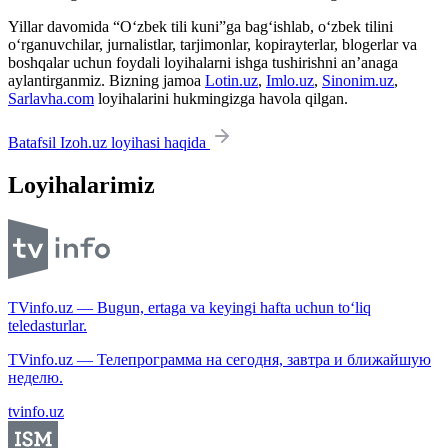
Yillar davomida “O‘zbek tili kuni”ga bag‘ishlab, o‘zbek tilini
o‘rganuvchilar, jurnalistlar, tarjimonlar, kopirayterlar, blogerlar va
boshqalar uchun foydali loyihalarni ishga tushirishni an’anaga
aylantirganmiz. Bizning jamoa
Lotin.uz
,
Imlo.uz
,
Sinonim.uz
,
Sarlavha.com
loyihalarini hukmingizga havola qilgan.
Batafsil Izoh.uz loyihasi haqida
Loyihalarimiz
TVinfo.uz — Bugun, ertaga va keyingi hafta uchun to‘liq
teledasturlar.
TVinfo.uz — Телепрограмма на сегодня, завтра и ближайшую
неделю.
tvinfo.uz