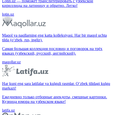
Lotin.uz — поможет транслитерировать с узбекской
кириллицы на латиницу и обратно. Легко!
lotin.uz
Maqol va naqllarning eng katta kolleksiyasi. Har bir maqol uchta
tilda (o‘zbek, rus, ingliz).
Самая большая коллекция пословиц и поговорок на трёх
языках (узбекский, русский, английский).
maqollar.uz
Har kuni eng sara latifalar va kulguli rasmlar. O‘zbek tilidagi kulgu
markazi!
Ежедневно только отборные анекдоты, смешные картинки.
Кузница юмора на узбекском языке!
latifa.uz