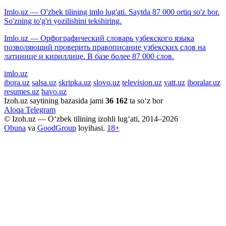
Imlo.uz — O'zbek tilining imlo lug'ati. Saytda 87 000 ortiq so'z bor.
So'zning to'g'ri yozilishini tekshiring.
Imlo.uz — Орфографический словарь узбекского языка
позволяющий проверить правописание узбекских слов на
латинице и кириллице. В базе более 87 000 слов.
imlo.uz
ibora.uz
salsa.uz
skripka.uz
slovo.uz
television.uz
vatt.uz
iboralar.uz
resumes.uz
havo.uz
Izoh.uz saytining bazasida jami
36 162
ta so‘z bor
Aloqa
Telegram
© Izoh.uz — O‘zbek tilining izohli lug‘ati, 2014–2026
Obuna
va
GoodGroup
loyihasi.
18+