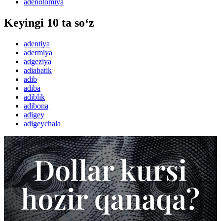
adenotomiya
Keyingi 10 ta so‘z
adentiya
adermiya
adgeziya
adiabatik
adib
adiba
adiblik
adibona
adigey
adigeychala