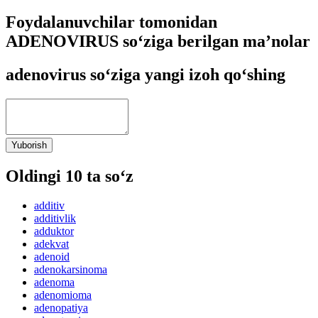
Foydalanuvchilar tomonidan
ADENOVIRUS so‘ziga berilgan ma’nolar
adenovirus so‘ziga yangi izoh qo‘shing
Yuborish
Oldingi 10 ta so‘z
additiv
additivlik
adduktor
adekvat
adenoid
adenokarsinoma
adenoma
adenomioma
adenopatiya