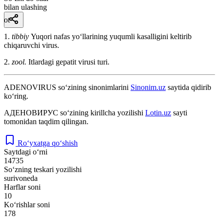
bilan ulashing
ot
1.
tibbiy
Yuqori nafas yoʻllarining yuqumli kasalligini keltirib
chiqaruvchi virus.
2.
zool.
Itlardagi gepatit virusi turi.
ADENOVIRUS
so‘zining sinonimlarini
Sinonim.uz
saytida qidirib
ko‘ring.
АДЕНОВИРУС
so‘zining kirillcha yozilishi
Lotin.uz
sayti
tomonidan taqdim qilingan.
Ro‘yxatga qo‘shish
Saytdagi o‘rni
14735
So‘zning teskari yozilishi
surivoneda
Harflar soni
10
Ko‘rishlar soni
178