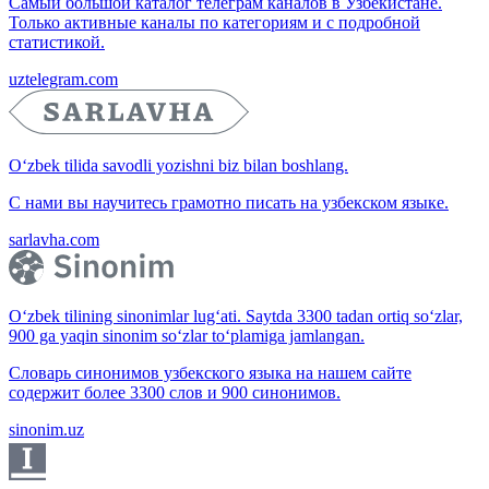
Самый большой каталог телеграм каналов в Узбекистане.
Только активные каналы по категориям и с подробной
статистикой.
uztelegram.com
O‘zbek tilida savodli yozishni biz bilan boshlang.
С нами вы научитесь грамотно писать на узбекском языке.
sarlavha.com
O‘zbek tilining sinonimlar lug‘ati. Saytda 3300 tadan ortiq so‘zlar,
900 ga yaqin sinonim so‘zlar to‘plamiga jamlangan.
Словарь синонимов узбекского языка на нашем сайте
содержит более 3300 слов и 900 синонимов.
sinonim.uz