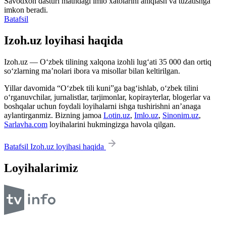
Savodxon dasturi matndagi imlo xatolarini aniqlash va tuzatishga
imkon beradi.
Batafsil
Izoh.uz loyihasi haqida
Izoh.uz — O‘zbek tilining xalqona izohli lug‘ati 35 000 dan ortiq
so‘zlarning ma’nolari ibora va misollar bilan keltirilgan.
Yillar davomida “O‘zbek tili kuni”ga bag‘ishlab, o‘zbek tilini
o‘rganuvchilar, jurnalistlar, tarjimonlar, kopirayterlar, blogerlar va
boshqalar uchun foydali loyihalarni ishga tushirishni an’anaga
aylantirganmiz. Bizning jamoa
Lotin.uz
,
Imlo.uz
,
Sinonim.uz
,
Sarlavha.com
loyihalarini hukmingizga havola qilgan.
Batafsil Izoh.uz loyihasi haqida
Loyihalarimiz