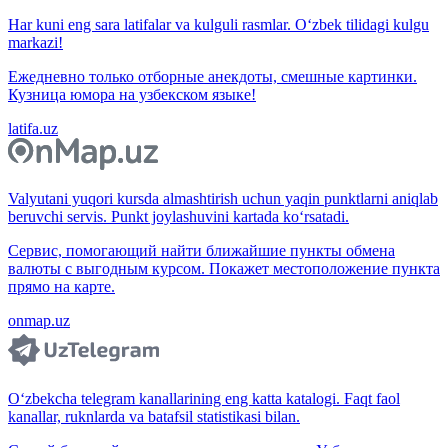
Har kuni eng sara latifalar va kulguli rasmlar. O‘zbek tilidagi kulgu
markazi!
Ежедневно только отборные анекдоты, смешные картинки.
Кузница юмора на узбекском языке!
latifa.uz
Valyutani yuqori kursda almashtirish uchun yaqin punktlarni aniqlab
beruvchi servis. Punkt joylashuvini kartada ko‘rsatadi.
Сервис, помогающий найти ближайшие пункты обмена
валюты с выгодным курсом. Покажет местоположение пункта
прямо на карте.
onmap.uz
O‘zbekcha telegram kanallarining eng katta katalogi. Faqt faol
kanallar, ruknlarda va batafsil statistikasi bilan.