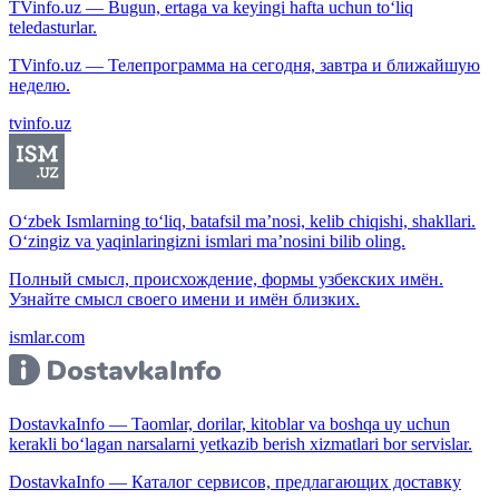
TVinfo.uz — Bugun, ertaga va keyingi hafta uchun to‘liq
teledasturlar.
TVinfo.uz — Телепрограмма на сегодня, завтра и ближайшую
неделю.
tvinfo.uz
O‘zbek Ismlarning to‘liq, batafsil ma’nosi, kelib chiqishi, shakllari.
O‘zingiz va yaqinlaringizni ismlari ma’nosini bilib oling.
Полный смысл, происхождение, формы узбекских имён.
Узнайте смысл своего имени и имён близких.
ismlar.com
DostavkaInfo — Taomlar, dorilar, kitoblar va boshqa uy uchun
kerakli bo‘lagan narsalarni yetkazib berish xizmatlari bor servislar.
DostavkaInfo — Каталог сервисов, предлагающих доставку