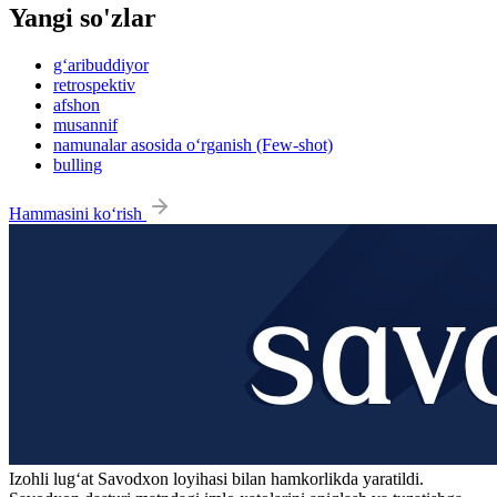
Yangi so'zlar
g‘aribuddiyor
retrospektiv
afshon
musannif
namunalar asosida o‘rganish (Few-shot)
bulling
Hammasini ko‘rish
Izohli lugʻat
Savodxon
loyihasi bilan hamkorlikda yaratildi.