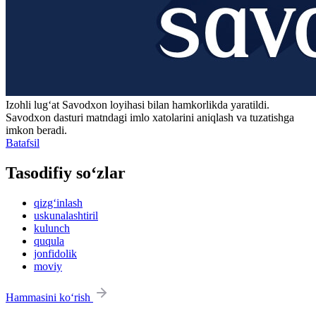
Izohli lugʻat
Savodxon
loyihasi bilan hamkorlikda yaratildi.
Savodxon dasturi matndagi imlo xatolarini aniqlash va tuzatishga
imkon beradi.
Batafsil
Tasodifiy so‘zlar
qizg‘inlash
uskunalashtiril
kulunch
ququla
jonfidolik
moviy
Hammasini ko‘rish