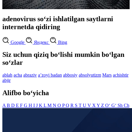
adenovirus so‘zi ishlatilgan saytlarni
internetda qidiring
Google
Яндекс
Bing
Siz uchun qiziq bo‘lishi mumkin bo‘lgan
so‘zlar
ablah
acha
abraziv
aʼzoyi badan
abbosiy
absolyutizm
Mars
achishtir
abjir
Alifbo bo‘yicha
A
B
D
E
F
G
H
I
J
K
L
M
N
O
P
Q
R
S
T
U
V
X
Y
Z
O‘
G‘
Sh
Ch