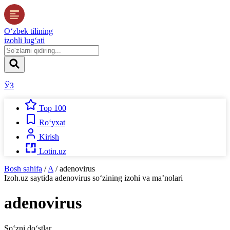
O‘zbek tilining
izohli lug‘ati
ЎЗ
Top 100
Ro‘yxat
Kirish
Lotin.uz
Bosh sahifa
/
A
/
adenovirus
Izoh.uz
saytida
adenovirus
so‘zining izohi va ma’nolari
adenovirus
So‘zni do‘stlar