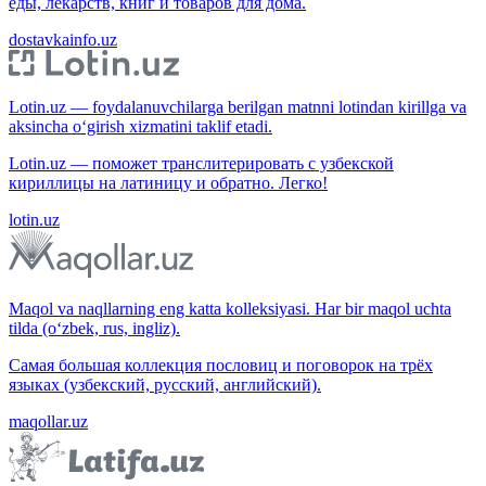
еды, лекарств, книг и товаров для дома.
dostavkainfo.uz
Lotin.uz — foydalanuvchilarga berilgan matnni lotindan kirillga va
aksincha o‘girish xizmatini taklif etadi.
Lotin.uz — поможет транслитерировать с узбекской
кириллицы на латиницу и обратно. Легко!
lotin.uz
Maqol va naqllarning eng katta kolleksiyasi. Har bir maqol uchta
tilda (o‘zbek, rus, ingliz).
Самая большая коллекция пословиц и поговорок на трёх
языках (узбекский, русский, английский).
maqollar.uz