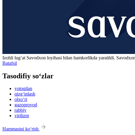
Izohli lugʻat
Savodxon
loyihasi bilan hamkorlikda yaratildi. Savodxon
Batafsil
Tasodifiy so‘zlar
yotoqilan
qizg‘inlash
olxo‘ri
gazoprovod
rabbiy
virilizm
Hammasini ko‘rish