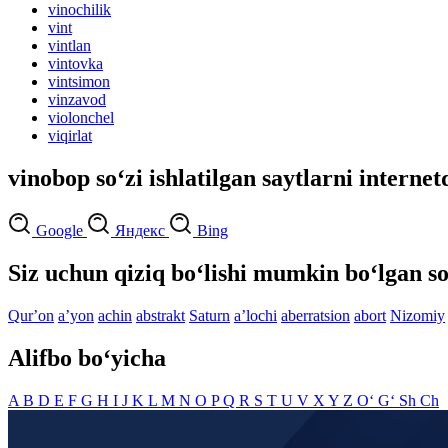
vinochilik
vint
vintlan
vintovka
vintsimon
vinzavod
violonchel
viqirlat
vinobop so‘zi ishlatilgan saytlarni internet
Google
Яндекс
Bing
Siz uchun qiziq bo‘lishi mumkin bo‘lgan so
Qurʼon
aʼyon
achin
abstrakt
Saturn
aʼlochi
aberratsion
abort
Nizomiy
Alifbo bo‘yicha
A
B
D
E
F
G
H
I
J
K
L
M
N
O
P
Q
R
S
T
U
V
X
Y
Z
O‘
G‘
Sh
Ch