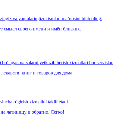
‘zingiz va yaqinlaringizni ismlari ma’nosini bilib oling.
е смысл своего имени и имён близких.
o‘lagan narsalarni yetkazib berish xizmatlari bor servislar.
лекарств, книг и товаров для дома.
ncha o‘girish xizmatini taklif etadi.
на латиницу и обратно. Легко!