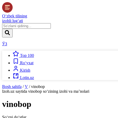
O‘zbek tilining
izohli lug‘ati
ЎЗ
Top 100
Ro‘yxat
Kirish
Lotin.uz
Bosh sahifa
/
V
/
vinobop
Izoh.uz
saytida
vinobop
so‘zining izohi va ma’nolari
vinobop
So‘zni do‘stlar