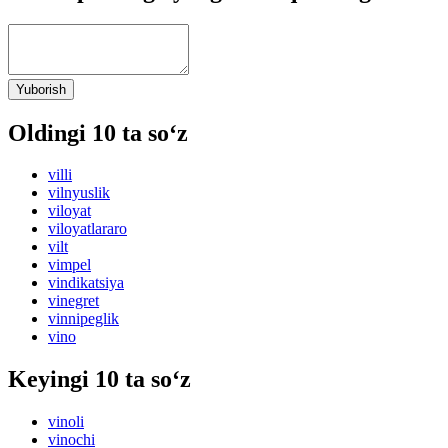
Yuborish
Oldingi 10 ta so‘z
villi
vilnyuslik
viloyat
viloyatlararo
vilt
vimpel
vindikatsiya
vinegret
vinnipeglik
vino
Keyingi 10 ta so‘z
vinoli
vinochi