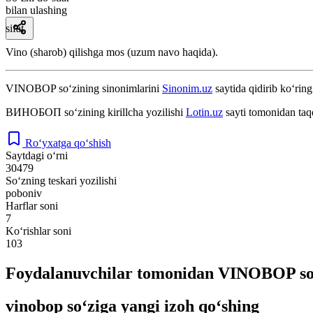
bilan ulashing
sifat
Vino (sharob) qilishga mos (uzum navo haqida).
VINOBOP
so‘zining sinonimlarini
Sinonim.uz
saytida qidirib ko‘ring
ВИНОБОП
so‘zining kirillcha yozilishi
Lotin.uz
sayti tomonidan taq
Ro‘yxatga qo‘shish
Saytdagi o‘rni
30479
So‘zning teskari yozilishi
poboniv
Harflar soni
7
Ko‘rishlar soni
103
Foydalanuvchilar tomonidan VINOBOP so‘
vinobop so‘ziga yangi izoh qo‘shing