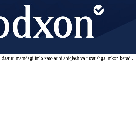
 dasturi matndagi imlo xatolarini aniqlash va tuzatishga imkon beradi.