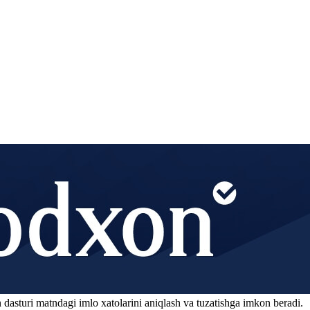
 dasturi matndagi imlo xatolarini aniqlash va tuzatishga imkon beradi.