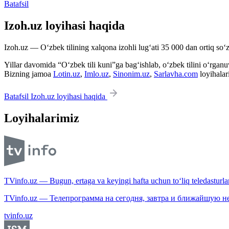
Batafsil
Izoh.uz loyihasi haqida
Izoh.uz — O‘zbek tilining xalqona izohli lug‘ati 35 000 dan ortiq so‘zl
Yillar davomida “O‘zbek tili kuni”ga bag‘ishlab, o‘zbek tilini o‘rganuvc
Bizning jamoa
Lotin.uz
,
Imlo.uz
,
Sinonim.uz
,
Sarlavha.com
loyihalar
Batafsil Izoh.uz loyihasi haqida
Loyihalarimiz
TVinfo.uz — Bugun, ertaga va keyingi hafta uchun to‘liq teledasturlar
TVinfo.uz — Телепрограмма на сегодня, завтра и ближайшую н
tvinfo.uz