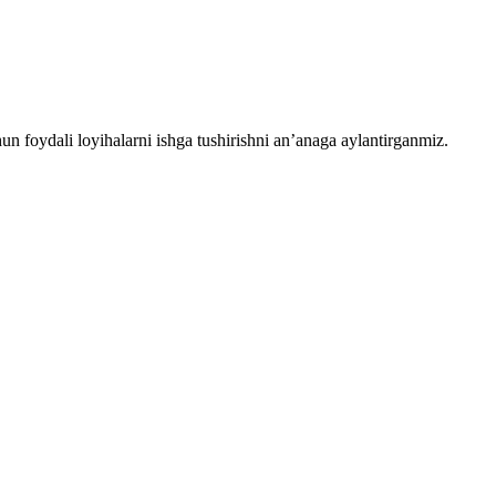
chun foydali loyihalarni ishga tushirishni an’anaga aylantirganmiz.