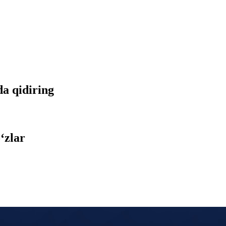
da qidiring
‘zlar