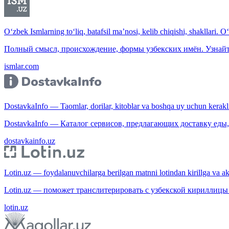
O‘zbek Ismlarning to‘liq, batafsil ma’nosi, kelib chiqishi, shakllari. O
Полный смысл, происхождение, формы узбекских имён. Узнайт
ismlar.com
DostavkaInfo — Taomlar, dorilar, kitoblar va boshqa uy uchun kerakli b
DostavkaInfo — Каталог сервисов, предлагающих доставку еды, 
dostavkainfo.uz
Lotin.uz — foydalanuvchilarga berilgan matnni lotindan kirillga va aksi
Lotin.uz — поможет транслитерировать с узбекской кириллицы 
lotin.uz