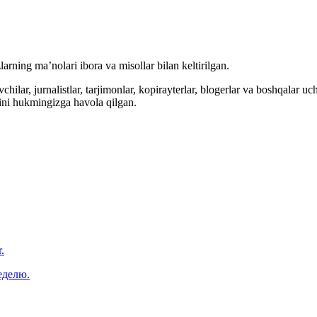
arning ma’nolari ibora va misollar bilan keltirilgan.
hilar, jurnalistlar, tarjimonlar, kopirayterlar, blogerlar va boshqalar u
ini hukmingizga havola qilgan.
.
еделю.