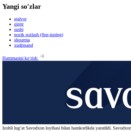
Yangi so'zlar
ajalvor
qinjir
sushi
nozik sozlash (fine-tuning)
shourma
xudpisand
Hammasini ko‘rish
Izohli lugʻat
Savodxon
loyihasi bilan hamkorlikda yaratildi. Savodxon