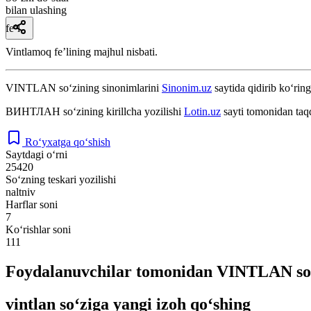
bilan ulashing
fe’l
Vintlamoq feʼlining majhul nisbati.
VINTLAN
so‘zining sinonimlarini
Sinonim.uz
saytida qidirib ko‘ring
ВИНТЛАН
so‘zining kirillcha yozilishi
Lotin.uz
sayti tomonidan taq
Ro‘yxatga qo‘shish
Saytdagi o‘rni
25420
So‘zning teskari yozilishi
naltniv
Harflar soni
7
Ko‘rishlar soni
111
Foydalanuvchilar tomonidan VINTLAN so‘
vintlan so‘ziga yangi izoh qo‘shing