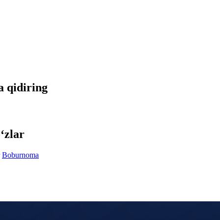
a qidiring
‘zlar
Boburnoma