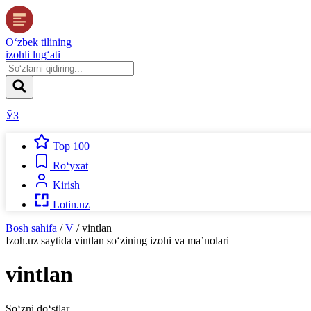
O‘zbek tilining
izohli lug‘ati
ЎЗ
Top 100
Ro‘yxat
Kirish
Lotin.uz
Bosh sahifa
/
V
/
vintlan
Izoh.uz
saytida
vintlan
so‘zining izohi va ma’nolari
vintlan
So‘zni do‘stlar