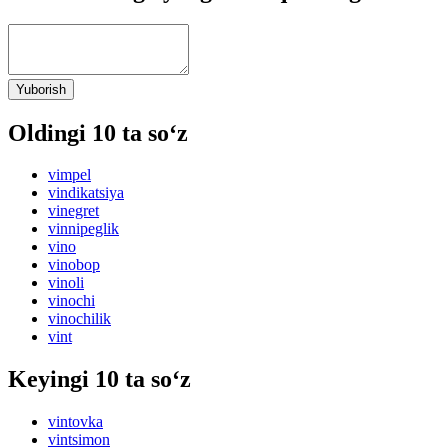
Yuborish
Oldingi 10 ta so‘z
vimpel
vindikatsiya
vinegret
vinnipeglik
vino
vinobop
vinoli
vinochi
vinochilik
vint
Keyingi 10 ta so‘z
vintovka
vintsimon