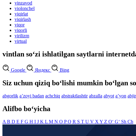
vinzavod
violonchel
viqirlat
viqirlash
viqor
viqorli
virilizm
virtual
vintlan so‘zi ishlatilgan saytlarni internetd
Google
Яндекс
Bing
Siz uchun qiziq bo‘lishi mumkin bo‘lgan so
abgorlik
aʼzoyi badan
achchiq
abstraktlashtir
abzalla
abyot
aʼyon
abjir
Alifbo bo‘yicha
A
B
D
E
F
G
H
I
J
K
L
M
N
O
P
Q
R
S
T
U
V
X
Y
Z
O‘
G‘
Sh
Ch