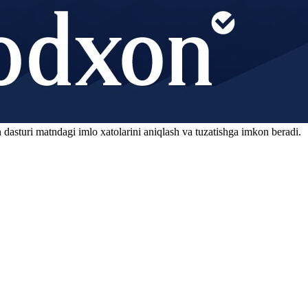
 dasturi matndagi imlo xatolarini aniqlash va tuzatishga imkon beradi.