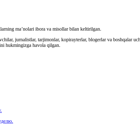
arning ma’nolari ibora va misollar bilan keltirilgan.
hilar, jurnalistlar, tarjimonlar, kopirayterlar, blogerlar va boshqalar u
ini hukmingizga havola qilgan.
.
еделю.