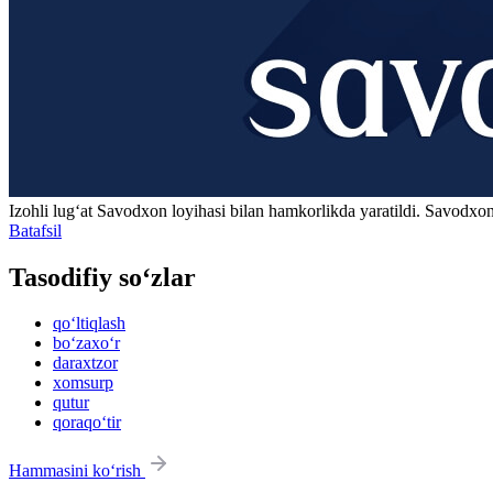
Izohli lugʻat
Savodxon
loyihasi bilan hamkorlikda yaratildi. Savodxon
Batafsil
Tasodifiy so‘zlar
qo‘ltiqlash
bo‘zaxo‘r
daraxtzor
xomsurp
qutur
qoraqo‘tir
Hammasini ko‘rish