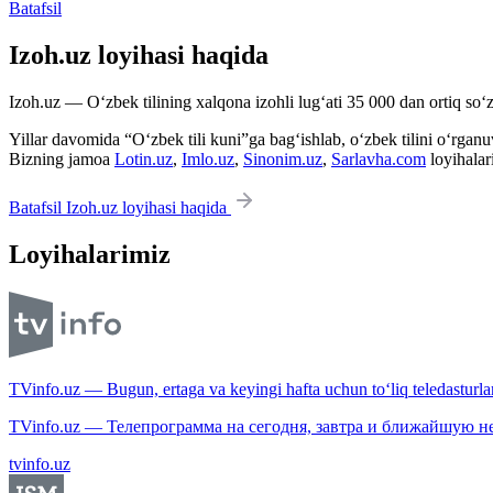
Batafsil
Izoh.uz loyihasi haqida
Izoh.uz — O‘zbek tilining xalqona izohli lug‘ati 35 000 dan ortiq so‘zl
Yillar davomida “O‘zbek tili kuni”ga bag‘ishlab, o‘zbek tilini o‘rganuvc
Bizning jamoa
Lotin.uz
,
Imlo.uz
,
Sinonim.uz
,
Sarlavha.com
loyihalar
Batafsil Izoh.uz loyihasi haqida
Loyihalarimiz
TVinfo.uz — Bugun, ertaga va keyingi hafta uchun to‘liq teledasturlar
TVinfo.uz — Телепрограмма на сегодня, завтра и ближайшую н
tvinfo.uz