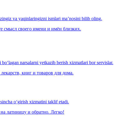
‘zingiz va yaqinlaringizni ismlari ma’nosini bilib oling.
е смысл своего имени и имён близких.
o‘lagan narsalarni yetkazib berish xizmatlari bor servislar.
лекарств, книг и товаров для дома.
ncha o‘girish xizmatini taklif etadi.
на латиницу и обратно. Легко!