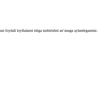
chun foydali loyihalarni ishga tushirishni an’anaga aylantirganmiz.