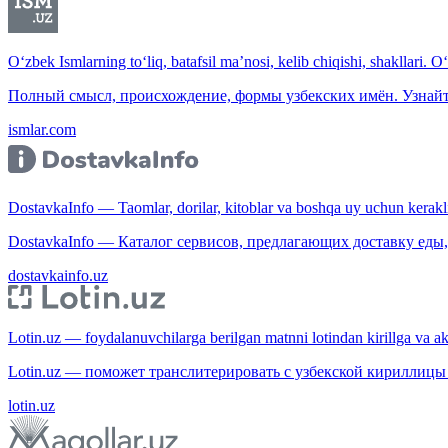
O‘zbek Ismlarning to‘liq, batafsil ma’nosi, kelib chiqishi, shakllari. O
Полный смысл, происхождение, формы узбекских имён. Узнайт
ismlar.com
DostavkaInfo — Taomlar, dorilar, kitoblar va boshqa uy uchun kerakli b
DostavkaInfo — Каталог сервисов, предлагающих доставку еды, 
dostavkainfo.uz
Lotin.uz — foydalanuvchilarga berilgan matnni lotindan kirillga va aksi
Lotin.uz — поможет транслитерировать с узбекской кириллицы 
lotin.uz