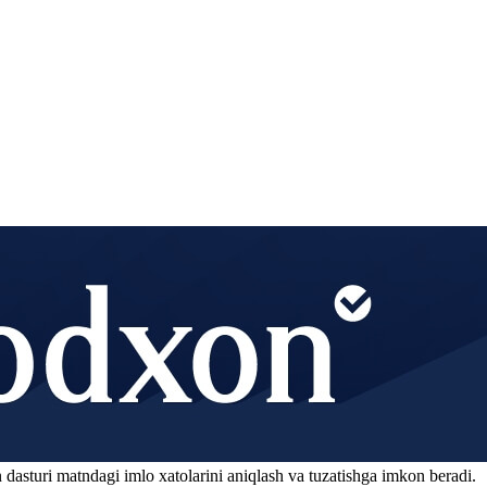
 dasturi matndagi imlo xatolarini aniqlash va tuzatishga imkon beradi.