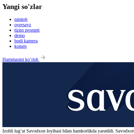
Yangi so'zlar
nimtob
oversayz
tizim prompti
demo
bodi kamera
koturn
Hammasini ko‘rish
Izohli lugʻat
Savodxon
loyihasi bilan hamkorlikda yaratildi. Savodxon