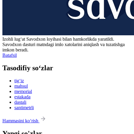
Izohli lugʻat
Savodxon
loyihasi bilan hamkorlikda yaratildi.
Savodxon dasturi matndagi imlo xatolarini aniqlash va tuzatishga
imkon beradi.
Batafsil
Tasodifiy so‘zlar
tig‘iz
mahsul
memorial
estakada
dastali
santimetrli
Hammasini ko‘rish
Yangi so'zlar