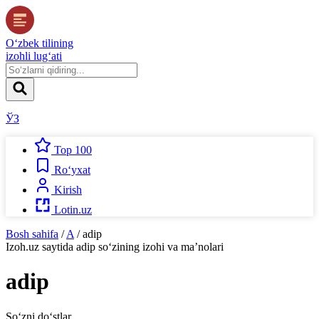
O‘zbek tilining
izohli lug‘ati
ЎЗ
Top 100
Ro‘yxat
Kirish
Lotin.uz
Bosh sahifa
/
A
/
adip
Izoh.uz
saytida
adip
so‘zining izohi va ma’nolari
adip
So‘zni do‘stlar