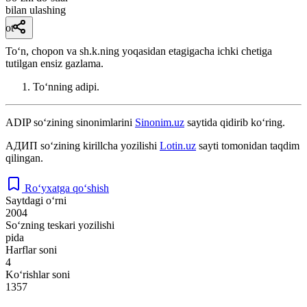
bilan ulashing
ot
Toʻn, chopon va sh.k.ning yoqasidan etagigacha ichki chetiga
tutilgan ensiz gazlama.
Toʻnning adipi.
ADIP
so‘zining sinonimlarini
Sinonim.uz
saytida qidirib ko‘ring.
АДИП
so‘zining kirillcha yozilishi
Lotin.uz
sayti tomonidan taqdim
qilingan.
Ro‘yxatga qo‘shish
Saytdagi o‘rni
2004
So‘zning teskari yozilishi
pida
Harflar soni
4
Ko‘rishlar soni
1357