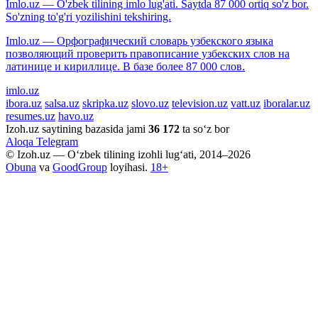
Imlo.uz — O'zbek tilining imlo lug'ati. Saytda 87 000 ortiq so'z bor.
So'zning to'g'ri yozilishini tekshiring.
Imlo.uz — Орфографический словарь узбекского языка
позволяющий проверить правописание узбекских слов на
латинице и кириллице. В базе более 87 000 слов.
imlo.uz
ibora.uz
salsa.uz
skripka.uz
slovo.uz
television.uz
vatt.uz
iboralar.uz
resumes.uz
havo.uz
Izoh.uz saytining bazasida jami
36 172
ta so‘z bor
Aloqa
Telegram
© Izoh.uz — O‘zbek tilining izohli lug‘ati, 2014–2026
Obuna
va
GoodGroup
loyihasi.
18+