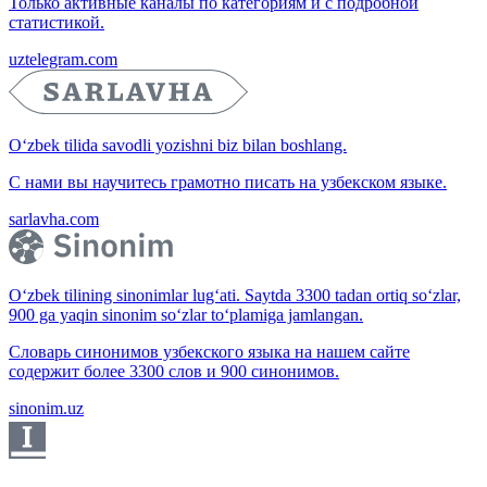
Только активные каналы по категориям и с подробной
статистикой.
uztelegram.com
O‘zbek tilida savodli yozishni biz bilan boshlang.
С нами вы научитесь грамотно писать на узбекском языке.
sarlavha.com
O‘zbek tilining sinonimlar lug‘ati. Saytda 3300 tadan ortiq so‘zlar,
900 ga yaqin sinonim so‘zlar to‘plamiga jamlangan.
Словарь синонимов узбекского языка на нашем сайте
содержит более 3300 слов и 900 синонимов.
sinonim.uz