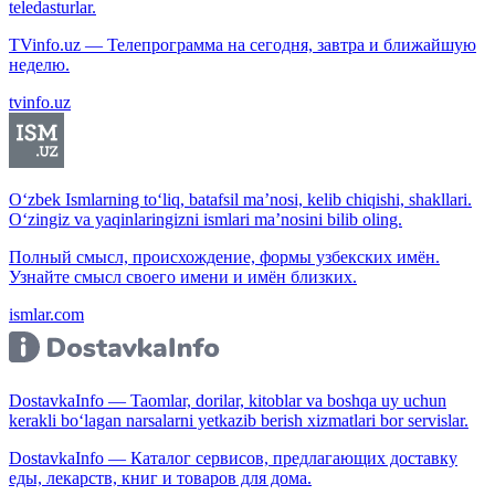
teledasturlar.
TVinfo.uz — Телепрограмма на сегодня, завтра и ближайшую
неделю.
tvinfo.uz
O‘zbek Ismlarning to‘liq, batafsil ma’nosi, kelib chiqishi, shakllari.
O‘zingiz va yaqinlaringizni ismlari ma’nosini bilib oling.
Полный смысл, происхождение, формы узбекских имён.
Узнайте смысл своего имени и имён близких.
ismlar.com
DostavkaInfo — Taomlar, dorilar, kitoblar va boshqa uy uchun
kerakli bo‘lagan narsalarni yetkazib berish xizmatlari bor servislar.
DostavkaInfo — Каталог сервисов, предлагающих доставку
еды, лекарств, книг и товаров для дома.