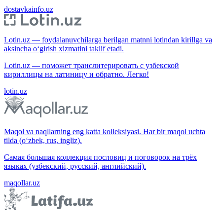
dostavkainfo.uz
Lotin.uz — foydalanuvchilarga berilgan matnni lotindan kirillga va
aksincha o‘girish xizmatini taklif etadi.
Lotin.uz — поможет транслитерировать с узбекской
кириллицы на латиницу и обратно. Легко!
lotin.uz
Maqol va naqllarning eng katta kolleksiyasi. Har bir maqol uchta
tilda (o‘zbek, rus, ingliz).
Самая большая коллекция пословиц и поговорок на трёх
языках (узбекский, русский, английский).
maqollar.uz