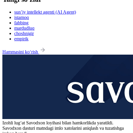
sun’iy intellekt agenti (AI Agent)
istamoq
fabbing
mardudluq
choshnigir
empirik
Hammasini ko‘rish
Izohli lugʻat
Savodxon
loyihasi bilan hamkorlikda yaratildi.
Savodxon dasturi matndagi imlo xatolarini aniqlash va tuzatishga