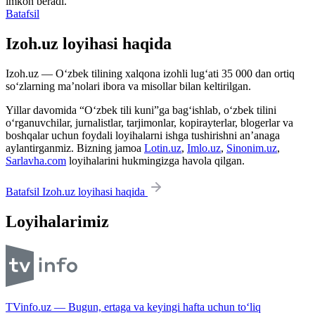
imkon beradi.
Batafsil
Izoh.uz loyihasi haqida
Izoh.uz — O‘zbek tilining xalqona izohli lug‘ati 35 000 dan ortiq
so‘zlarning ma’nolari ibora va misollar bilan keltirilgan.
Yillar davomida “O‘zbek tili kuni”ga bag‘ishlab, o‘zbek tilini
o‘rganuvchilar, jurnalistlar, tarjimonlar, kopirayterlar, blogerlar va
boshqalar uchun foydali loyihalarni ishga tushirishni an’anaga
aylantirganmiz. Bizning jamoa
Lotin.uz
,
Imlo.uz
,
Sinonim.uz
,
Sarlavha.com
loyihalarini hukmingizga havola qilgan.
Batafsil Izoh.uz loyihasi haqida
Loyihalarimiz
TVinfo.uz — Bugun, ertaga va keyingi hafta uchun to‘liq