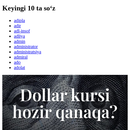
Keyingi 10 ta so‘z
adipla
adir
adl-insof
adliya
admin
administrator
administratsiya
admiral
ado
adolat