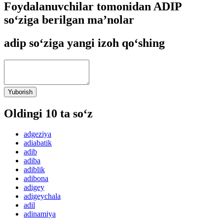
Foydalanuvchilar tomonidan ADIP
so‘ziga berilgan ma’nolar
adip so‘ziga yangi izoh qo‘shing
Yuborish
Oldingi 10 ta so‘z
adgeziya
adiabatik
adib
adiba
adiblik
adibona
adigey
adigeychala
adil
adinamiya