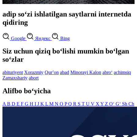
adip so‘zi ishlatilgan saytlarni internetda
qidiring
Google
Яндекс
Bing
Siz uchun qiziq bo‘lishi mumkin bo‘lgan
so‘zlar
abituriyent
Xorazmiy
Qurʼon
abad
Minorayi Kalon
abro‘
achimsiq
Zamaxshariy
abort
Alifbo bo‘yicha
A
B
D
E
F
G
H
I
J
K
L
M
N
O
P
Q
R
S
T
U
V
X
Y
Z
O‘
G‘
Sh
Ch