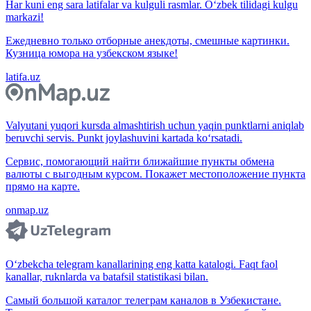
Har kuni eng sara latifalar va kulguli rasmlar. O‘zbek tilidagi kulgu
markazi!
Ежедневно только отборные анекдоты, смешные картинки.
Кузница юмора на узбекском языке!
latifa.uz
Valyutani yuqori kursda almashtirish uchun yaqin punktlarni aniqlab
beruvchi servis. Punkt joylashuvini kartada ko‘rsatadi.
Сервис, помогающий найти ближайшие пункты обмена
валюты с выгодным курсом. Покажет местоположение пункта
прямо на карте.
onmap.uz
O‘zbekcha telegram kanallarining eng katta katalogi. Faqt faol
kanallar, ruknlarda va batafsil statistikasi bilan.
Самый большой каталог телеграм каналов в Узбекистане.