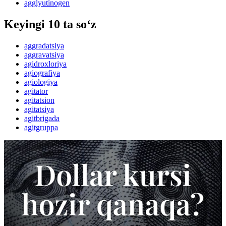
agglyutinogen
Keyingi 10 ta so‘z
aggradatsiya
aggravatsiya
agidroxloriya
agiografiya
agiologiya
agitator
agitatsion
agitatsiya
agitbrigada
agitgruppa