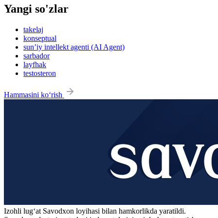
Yangi so'zlar
takelaj
konseptual
sun’iy intellekt agenti (AI Agent)
sarbador
layfhak
testosteron
Hammasini ko‘rish
Izohli lugʻat
Savodxon
loyihasi bilan hamkorlikda yaratildi.