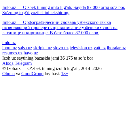
Imlo.uz — O'zbek tilining imlo lug'ati. Saytda 87 000 ortiq so'z bor.
So'zning to'g'ri yozilishini tekshiring.
Imlo.uz — Орфографический словарь узбекского языка
позволяющий проверить правописание узбекских слов на
латинице и кириллице. В базе более 87 000 слов.
imlo.uz
ibora.uz
salsa.uz
skripka.uz
slovo.uz
television.uz
vatt.uz
iboralar.uz
resumes.uz
havo.uz
Izoh.uz saytining bazasida jami
36 175
ta so‘z bor
Aloqa
Telegram
© Izoh.uz — O‘zbek tilining izohli lug‘ati, 2014–2026
Obuna
va
GoodGroup
loyihasi.
18+