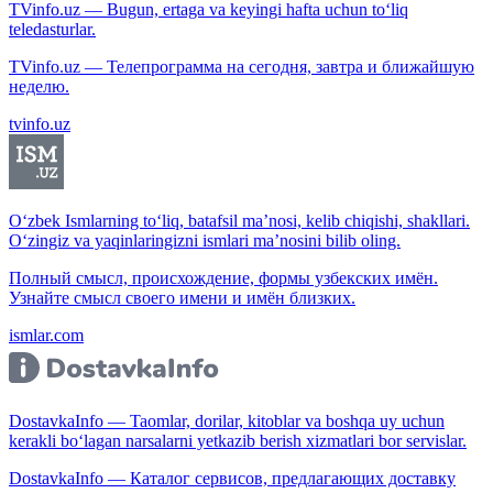
TVinfo.uz — Bugun, ertaga va keyingi hafta uchun to‘liq
teledasturlar.
TVinfo.uz — Телепрограмма на сегодня, завтра и ближайшую
неделю.
tvinfo.uz
O‘zbek Ismlarning to‘liq, batafsil ma’nosi, kelib chiqishi, shakllari.
O‘zingiz va yaqinlaringizni ismlari ma’nosini bilib oling.
Полный смысл, происхождение, формы узбекских имён.
Узнайте смысл своего имени и имён близких.
ismlar.com
DostavkaInfo — Taomlar, dorilar, kitoblar va boshqa uy uchun
kerakli bo‘lagan narsalarni yetkazib berish xizmatlari bor servislar.
DostavkaInfo — Каталог сервисов, предлагающих доставку