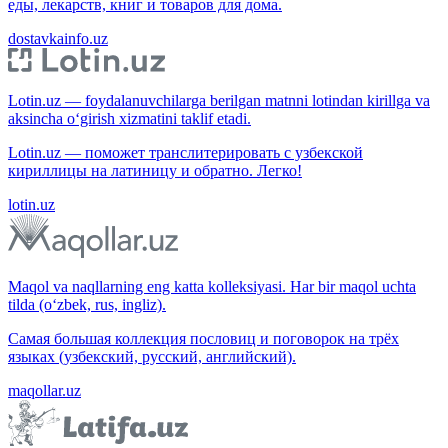
еды, лекарств, книг и товаров для дома.
dostavkainfo.uz
Lotin.uz — foydalanuvchilarga berilgan matnni lotindan kirillga va
aksincha o‘girish xizmatini taklif etadi.
Lotin.uz — поможет транслитерировать с узбекской
кириллицы на латиницу и обратно. Легко!
lotin.uz
Maqol va naqllarning eng katta kolleksiyasi. Har bir maqol uchta
tilda (o‘zbek, rus, ingliz).
Самая большая коллекция пословиц и поговорок на трёх
языках (узбекский, русский, английский).
maqollar.uz