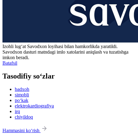
Izohli lugʻat
Savodxon
loyihasi bilan hamkorlikda yaratildi.
Savodxon dasturi matndagi imlo xatolarini aniqlash va tuzatishga
imkon beradi.
Batafsil
Tasodifiy so‘zlar
badxoh
simobli
po‘kak
elektrokardiografiya
irq
chiyildoq
Hammasini ko‘rish