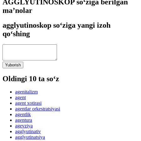
AGGLYUTINOSKOP so‘ziga berilgan
ma’nolar
agglyutinoskop so‘ziga yangi izoh
qo‘shing
Yuborish
Oldingi 10 ta so‘z
agenitalizm
agent
agent xotirasi
agentlar orkestratsiyasi
agentlik
agentura
agevziya
agglyutinativ
agglyutinatsiya