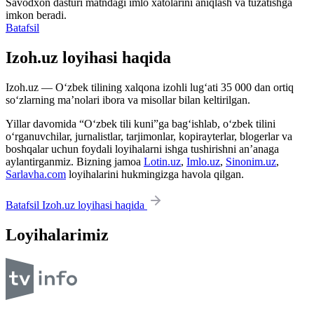
Savodxon dasturi matndagi imlo xatolarini aniqlash va tuzatishga
imkon beradi.
Batafsil
Izoh.uz loyihasi haqida
Izoh.uz — O‘zbek tilining xalqona izohli lug‘ati 35 000 dan ortiq
so‘zlarning ma’nolari ibora va misollar bilan keltirilgan.
Yillar davomida “O‘zbek tili kuni”ga bag‘ishlab, o‘zbek tilini
o‘rganuvchilar, jurnalistlar, tarjimonlar, kopirayterlar, blogerlar va
boshqalar uchun foydali loyihalarni ishga tushirishni an’anaga
aylantirganmiz. Bizning jamoa
Lotin.uz
,
Imlo.uz
,
Sinonim.uz
,
Sarlavha.com
loyihalarini hukmingizga havola qilgan.
Batafsil Izoh.uz loyihasi haqida
Loyihalarimiz