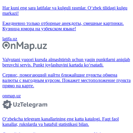
Har kuni eng sara latifalar va kulguli rasmlar. O‘zbek tilidagi kulgu
markazi!
Ежедневно только отборные анекдоты, смешные картинки.
Кузница юмора на узбекском языке!
latifa.uz
Valyutani yuqori kursda almashtirish uchun yaqin punktlarni aniqlab
beruvchi servis. Punkt joylashuvini kartada ko‘rsatadi.
Сервис, помогающий найти ближайшие пункты обмена
валюты с выгодным курсом. Покажет местоположение пункта
прямо на карте.
onmap.uz
O‘zbekcha telegram kanallarining eng katta katalogi. Faqt faol
kanallar, ruknlarda va batafsil statistikasi bilan.