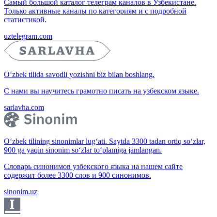
Самый большой каталог телеграм каналов в Узбекистане.
Только активные каналы по категориям и с подробной
статистикой.
uztelegram.com
O‘zbek tilida savodli yozishni biz bilan boshlang.
С нами вы научитесь грамотно писать на узбекском языке.
sarlavha.com
O‘zbek tilining sinonimlar lug‘ati. Saytda 3300 tadan ortiq so‘zlar,
900 ga yaqin sinonim so‘zlar to‘plamiga jamlangan.
Словарь синонимов узбекского языка на нашем сайте
содержит более 3300 слов и 900 синонимов.
sinonim.uz