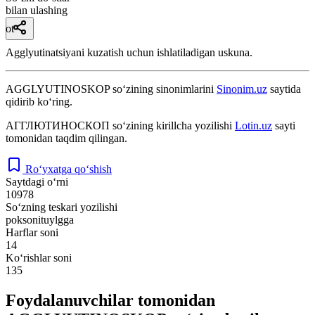
bilan ulashing
ot
Agglyutinatsiyani kuzatish uchun ishlatiladigan uskuna.
AGGLYUTINOSKOP
so‘zining sinonimlarini
Sinonim.uz
saytida
qidirib ko‘ring.
АГГЛЮТИНОСКОП
so‘zining kirillcha yozilishi
Lotin.uz
sayti
tomonidan taqdim qilingan.
Ro‘yxatga qo‘shish
Saytdagi o‘rni
10978
So‘zning teskari yozilishi
poksonituylgga
Harflar soni
14
Ko‘rishlar soni
135
Foydalanuvchilar tomonidan