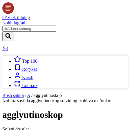
O‘zbek tilining
izohli lug‘ati
ЎЗ
Top 100
Ro‘yxat
Kirish
Lotin.uz
Bosh sahifa
/
A
/
agglyutinoskop
Izoh.uz
saytida
agglyutinoskop
so‘zining izohi va ma’nolari
agglyutinoskop
So‘zni do‘stlar