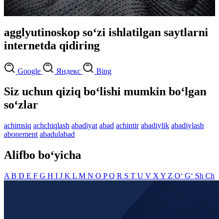
agglyutinoskop so‘zi ishlatilgan saytlarni
internetda qidiring
Google
Яндекс
Bing
Siz uchun qiziq bo‘lishi mumkin bo‘lgan
so‘zlar
achimsiq
achchiqlash
abadiyat
abad
achintir
abadiylik
abadiylash
abonement
abadulabad
Alifbo bo‘yicha
A
B
D
E
F
G
H
I
J
K
L
M
N
O
P
Q
R
S
T
U
V
X
Y
Z
O‘
G‘
Sh
Ch